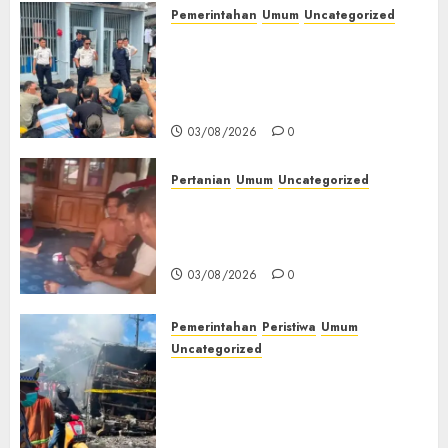
Pemerintahan
Umum
Uncategorized
‎Lapas Empat Lawang Berikan
Pengarahan WBP, Tekankan
Keamanan, Kebersihan dan
Kesehatan‎
03/08/2026
0
Pertanian
Umum
Uncategorized
Lagi Menyadap Karet Dua
Petani Asal Desa Lesung Batu
Muda Diserang Beruang Liar
03/08/2026
0
Pemerintahan
Peristiwa
Umum
Uncategorized
Direktur Dan Pemilik Truk
Tangki Ditetapkan Sebagai
Tersangka Atas Kecelakaan
Bus ALS yang Tewaskan 19