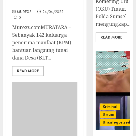
Komering Ulu
TA 2022
(OKU) Timur,
MUREXS
24/04/2022
Polda Sumsel
0
mengungkap...
Murexs.comMURATARA –
Sebanyak 142 keluarga
READ MORE
penerima manfaat (KPM)
bantuan langsung tunai
dana Desa (BLT...
READ MORE
Kriminal
Umum
Uncategorized