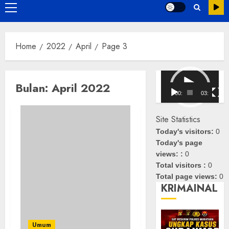
Primary
Menu
Home
2022
April
Page 3
Pemutar
Bulan:
April 2022
Video
00:00
03:08
Site Statistics
Today's visitors:
0
Today's page
views: :
0
Total visitors :
0
Total page views:
0
KRIMAINAL
Umum