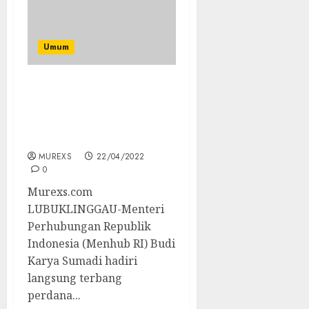
Umum
Menhub RI, Hadiri
Langsung Terbang
Perdana kembali Batik
Air di UPBU Silampari
MUREXS
22/04/2022
0
Murexs.com
LUBUKLINGGAU-Menteri
Perhubungan Republik
Indonesia (Menhub RI) Budi
Karya Sumadi hadiri
langsung terbang
perdana...