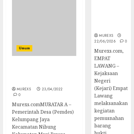
Tetap,
Tegaskan
Komitmen
Penegakan
Hukum‎
MUREXS
22/06/2026
0
Umum
‎Murexs.com,
EMPAT
LAWANG –
Pemdes Kelumpang Jaya
Kejaksaan
Salurkan BLT-DD Kepada
Negeri
122 KPM Tahap I
(Kejari) Empat
MUREXS
23/04/2022
0
Lawang
melaksanakan
Murexs.comMURATAR A –
kegiatan
Pemerintah Desa (Pemdes)
pemusnahan
Kelumpang Jaya
barang
Kecamatan Nibung
bukti...