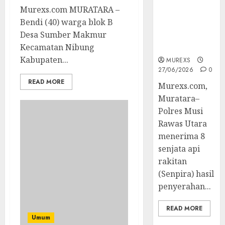
Berhasil
Murexs.com MURATARA –
Ungkap
Bendi (40) warga blok B
Kejahatan
Desa Sumber Makmur
Senjata Api
Kecamatan Nibung
Ilegal
Kabupaten...
MUREXS
27/06/2026
0
READ MORE
Murexs.com,
Muratara–
Polres Musi
Rawas Utara
menerima 8
senjata api
rakitan
(Senpira) hasil
penyerahan...
READ MORE
Umum