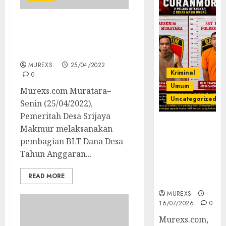
Pembagian BLT DD Desa
Srijaya Makmur Nibung
Tahun 2022
MUREXS
25/04/2022
Kriminal
0
Umum
Murexs.com Muratara–
Uncategorized
Senin (25/04/2022),
Pemeritah Desa Srijaya
Kasatreskrim
Makmur melaksanakan
Polres
pembagian BLT Dana Desa
Muratara
Tahun Anggaran...
ungkap Dua
Pelaku
READ MORE
Curanmor
MUREXS
16/07/2026
0
Murexs.com,