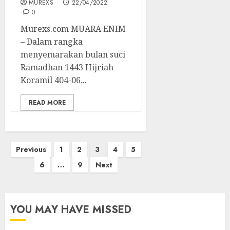
MUREXS
22/04/2022
0
Murexs.com MUARA ENIM
– Dalam rangka
menyemarakan bulan suci
Ramadhan 1443 Hijriah
Koramil 404-06...
READ MORE
Paginasi
Previous
1
2
3
4
5
pos
6
…
9
Next
YOU MAY HAVE MISSED