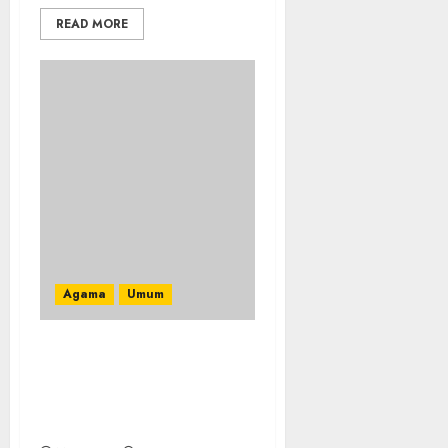
READ MORE
Agama
Umum
Semarakan Bulan
Ramadhan, Koramil
Semendo Gelar Lomba
Baca Al’Quran dan Azan