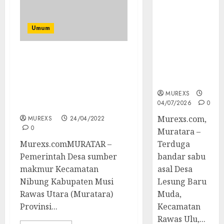
Bandar Sabu
Asal Rawas
Ulu Musi
Umum
Rawas Utara
Di Sergap Set
Res Narkoba
Pemdes Sumber Makmur
Polres
Gelar Vaksinasi Booster
Muratara
dan Penyaluran Bantuan
Minyak Goreng Ke
MUREXS
04/07/2026
0
Warganya
Murexs.com,
MUREXS
24/04/2022
0
Muratara –
Murexs.comMURATAR –
Terduga
Pemerintah Desa sumber
bandar sabu
makmur Kecamatan
asal Desa
Nibung Kabupaten Musi
Lesung Baru
Rawas Utara (Muratara)
Muda,
Provinsi...
Kecamatan
Rawas Ulu,...