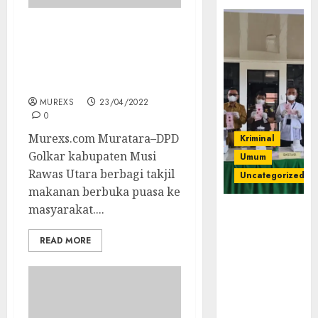
DPD Partai Golkar
Muratara Bagikan 400
Paket Takjil Ke
Pengendara Jalan
MUREXS
23/04/2022
0
Murexs.com Muratara–DPD
Kriminal
Golkar kabupaten Musi
Umum
Rawas Utara berbagi takjil
Uncategorized
makanan berbuka puasa ke
masyarakat....
‎Kejari Empat
Lawang
READ MORE
Musnahkan
Barang Bukti
45 Perkara
Berkekuatan
Hukum