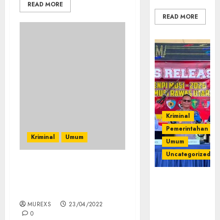
READ MORE
READ MORE
Kriminal
Pemerintahan
Kriminal
Umum
Umum
Uncategorized
Hendak Gadaikan
Operasi
Senpira, Lebaran Di
Senpi musi
Penjara
2026,Polres
MUREXS
23/04/2022
Muratara
0