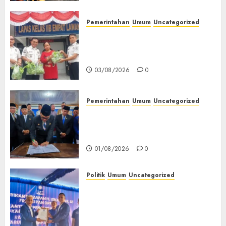
Orang
03/08/2026
0
Pemerintahan
Umum
Uncategorized
‎Panen Sayuran Organik,
Lapas Empat Lawang Dorong
Kemandirian Warga Binaan
03/08/2026
0
Pemerintahan
Umum
Uncategorized
‎Seluruh Fraksi DPRD Setujui
Pertanggungjawaban APBD
2025 Empat Lawang
01/08/2026
0
Politik
Umum
Uncategorized
‎Pengurus DPC PAN se-
Kabupaten Empat Lawang
Resmi Dilantik, Konsolidasi
Organisasi Diperkuat‎