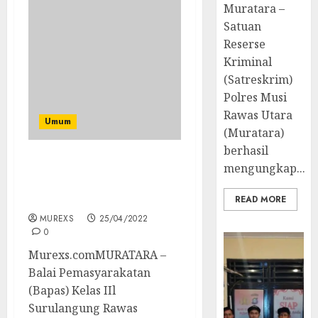
Muratara –
Satuan
Reserse
Kriminal
(Satreskrim)
Polres Musi
Rawas Utara
Umum
(Muratara)
berhasil
mengungkap...
Lapas Surulangun Rawas
Terima 42 Napi Pindahan
dari Lapas Muara Enim
READ MORE
MUREXS
25/04/2022
0
Murexs.comMURATARA –
Balai Pemasyarakatan
(Bapas) Kelas IIl
Surulangung Rawas