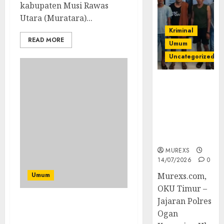
kabupaten Musi Rawas
Utara (Muratara)...
Kriminal
READ MORE
Umum
Uncategorized
Polres OKUT
Gagalkan
Pengiriman
368 Ton
Batubara
Ilegal
MUREXS
14/07/2026
0
Umum
Murexs.com,
OKU Timur –
Jajaran Polres
Sebanyak 142 KPM BLT-
Ogan
DD Sumber Sari Tahap I