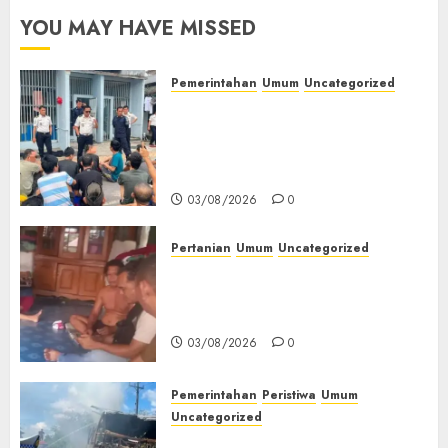
YOU MAY HAVE MISSED
Pemerintahan
Umum
Uncategorized
‎Lapas Empat Lawang Berikan
Pengarahan WBP, Tekankan
Keamanan, Kebersihan dan
Kesehatan‎
03/08/2026
0
Pertanian
Umum
Uncategorized
Lagi Menyadap Karet Dua
Petani Asal Desa Lesung Batu
Muda Diserang Beruang Liar
03/08/2026
0
Pemerintahan
Peristiwa
Umum
Uncategorized
Direktur Dan Pemilik Truk