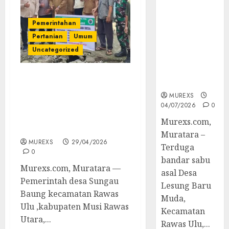
Bandar Sabu
Asal Rawas
Pemerintahan
Ulu Musi
Pertanian
Umum
Rawas Utara
Di Sergap Set
Uncategorized
Res Narkoba
Polres
Muratara
Pemdes Sungai Baung
Sukses Bagikan BLT DD,
MUREXS
Pembagian Bibit Jagung
04/07/2026
0
dan Titik Nol Drainase
Murexs.com,
TA 2026
Muratara –
MUREXS
29/04/2026
Terduga
0
bandar sabu
Murexs.com, Muratara —
asal Desa
Pemerintah desa Sungau
Lesung Baru
Baung kecamatan Rawas
Muda,
Ulu ,kabupaten Musi Rawas
Kecamatan
Utara,...
Rawas Ulu,...