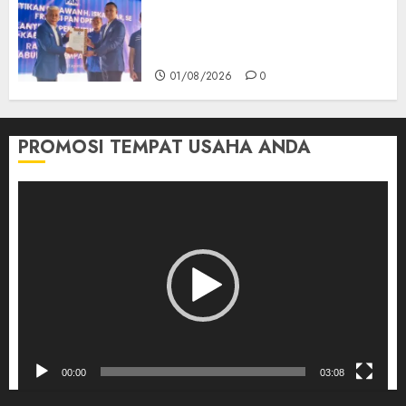
Kabupaten Empat Lawang
Resmi Dilantik, Konsolidasi
Organisasi Diperkuat‎
01/08/2026
0
PROMOSI TEMPAT USAHA ANDA
Pemutar
Video
00:00
03:08