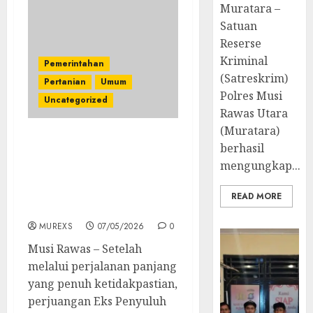
Muratara –
Satuan
Reserse
Kriminal
Pemerintahan
(Satreskrim)
Pertanian
Umum
Polres Musi
Uncategorized
Rawas Utara
(Muratara)
Data Final Bertambah 45
berhasil
Orang, Perjuangan Eks
mengungkap...
Penyuluh Musi Rawas
Menuju Pengakuan
READ MORE
Resmi Kian Dekat
MUREXS
07/05/2026
0
Musi Rawas – Setelah
melalui perjalanan panjang
yang penuh ketidakpastian,
perjuangan Eks Penyuluh