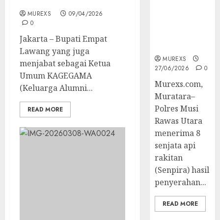
Pelajaran Wajib
Berhasil
Ungkap
MUREXS
09/04/2026
0
Kejahatan
Senjata Api
‎‎Jakarta – Bupati Empat
Ilegal
Lawang yang juga
MUREXS
menjabat sebagai Ketua
27/06/2026
0
Umum KAGEGAMA
Murexs.com,
(Keluarga Alumni...
Muratara–
Polres Musi
READ MORE
Rawas Utara
menerima 8
senjata api
rakitan
(Senpira) hasil
penyerahan...
READ MORE