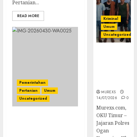
Pertanian...
READ MORE
Kriminal
Umum
Uncategorized
Polres OKUT
Gagalkan
Pengiriman
368 Ton
Batubara
Pemerintahan
Ilegal
Pertanian
Umum
MUREXS
14/07/2026
0
Uncategorized
Murexs.com,
OKU Timur –
Tunjukkan Komitmen
Jajaran Polres
Ketahanan Pangan,
Ogan
Lapas Kelas IIB Empat