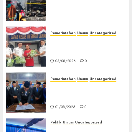
Tangki Ditetapkan Sebagai
Tersangka Atas Kecelakaan
Bus ALS yang Tewaskan 19
Orang
03/08/2026
0
Pemerintahan
Umum
Uncategorized
‎Panen Sayuran Organik,
Lapas Empat Lawang Dorong
Kemandirian Warga Binaan
03/08/2026
0
Pemerintahan
Umum
Uncategorized
‎Seluruh Fraksi DPRD Setujui
Pertanggungjawaban APBD
2025 Empat Lawang
01/08/2026
0
Politik
Umum
Uncategorized
‎Pengurus DPC PAN se-