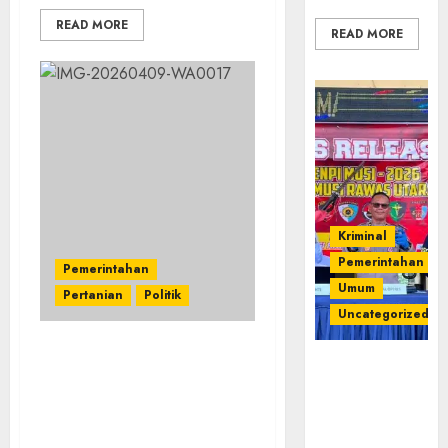
READ MORE
READ MORE
Kriminal
Pemerintahan
Pemerintahan
Umum
Pertanian
Politik
Uncategorized
‎Bupati Empat Lawang
Operasi
Hadiri RDP Komisi X DPR
Senpi musi
RI, Dorong Geografi
2026,Polres
Kembali Jadi Mata
Muratara