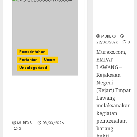
Tetap,
Tegaskan
Komitmen
Penegakan
Hukum‎
MUREXS
22/06/2026
0
‎Murexs.com,
Pemerintahan
EMPAT
Pertanian
Umum
LAWANG –
Uncategorized
Kejaksaan
Negeri
Putus Mata Rantai
(Kejari) Empat
Tengkulak di Ogan Ilir,
Lawang
Petani Jagung Binaan
melaksanakan
Polri Dapat Bantuan KUR
kegiatan
Bank Himbara
pemusnahan
MUREXS
08/03/2026
barang
0
bukti...