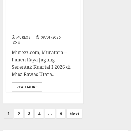
Panen Raya Jagung
Serentak Kuartal Satu
2026, di Muratara
Dukung Swasembada
Pangan Nasional
MUREXS
09/01/2026
0
Murexs.com, Muratara –
Panen Raya Jagung
Serentak Kuartal I 2026 di
Musi Rawas Utara...
READ MORE
Paginasi
1
2
3
4
…
6
Next
pos