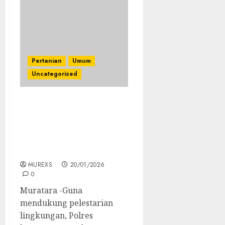
Pertanian
Umum
Uncategorized
Lestarikan Lingkungan,
Kapolres Musi Rawas
Utara Hadiri Penanaman
Bibit Tanaman Jangka
Panjang Di Karang Jaya
MUREXS
20/01/2026
0
Muratara -Guna
mendukung pelestarian
lingkungan, Polres