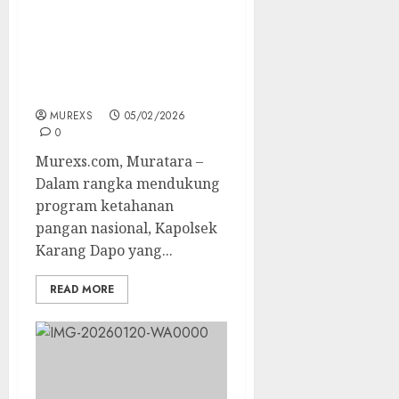
Bhabinkamtibmas Polsek
Karang Dapo Panen
Jagung di Lahan BUMDes
Desa Bina Karya
MUREXS
05/02/2026
0
Murexs.com, Muratara –
Dalam rangka mendukung
program ketahanan
pangan nasional, Kapolsek
Karang Dapo yang...
READ MORE