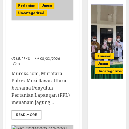
Pertanian
Umum
Uncategorized
Dukung Asta Cita
Presiden, Polres
Muratara Bersama PPL
Tanam Jagung Kwartal I
Kriminal
MUREXS
08/03/2026
Umum
0
Uncategorized
Murexs.com, Muratara –
Polres Musi Rawas Utara
‎Kejari Empat
bersama Penyuluh
Lawang
Pertanian Lapangan (PPL)
Musnahkan
menanam jagung...
Barang Bukti
45 Perkara
READ MORE
Berkekuatan
Hukum