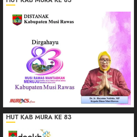
HUT KAB MURA KE 83
HUT KAB MURA KE 83