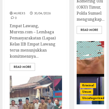
Komering Ulu
Lawang Siapkan Lahan
Kosong
(OKU) Timur,
Polda Sumsel
MUREXS
30/04/2026
0
mengungkap...
Empat Lawang,
READ MORE
Murexs.com – Lembaga
Pemasyarakatan (Lapas)
Kelas IIB Empat Lawang
terus menunjukkan
komitmennya...
READ MORE
Kriminal
Umum
Uncategorized