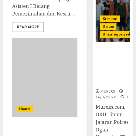
Asisten I Bidang
Pemerintahan dan Kesra,...
Kriminal
Umum
READ MORE
Uncategorized
Polres OKUT
Gagalkan
Pengiriman
368 Ton
Batubara
Ilegal
MUREXS
14/07/2026
0
Murexs.com,
Umum
OKU Timur –
Jajaran Polres
Pengukuhan Ketua TPK
Ogan