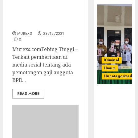
Pemberitaan Potongan
Gaji BPD dan Perangkat,
Ini Penjelasan PJS Kades
Aur Gading
MUREXS
23/12/2021
0
Murexs.comTebing Tinggi –
Terkait pemberitaan di
Kriminal
media sosial tentang ada
Umum
pemotongan gaji anggota
Uncategorized
BPD...
‎Kejari Empat
READ MORE
Lawang
Musnahkan
Barang Bukti
45 Perkara
Berkekuatan
Hukum