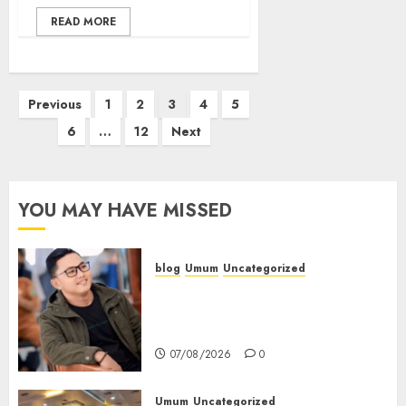
READ MORE
Paginasi
Previous
1
2
3
4
5
pos
6
…
12
Next
YOU MAY HAVE MISSED
blog
Umum
Uncategorized
Tampu Bolon: Semula Bersua
Setia, Retak Kaca di Bibir
Jendela
07/08/2026
0
Umum
Uncategorized