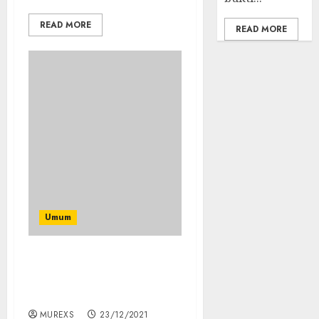
READ MORE
READ MORE
Umum
Fauzi Amro
Menyerahkan Bansos
Dari BI Untuk Muratara
MUREXS
23/12/2021