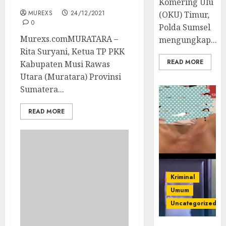
kabupaten Muratara
Komering Ulu
MUREXS
24/12/2021
(OKU) Timur,
0
Polda Sumsel
Murexs.comMURATARA –
mengungkap...
Rita Suryani, Ketua TP PKK
READ MORE
Kabupaten Musi Rawas
Utara (Muratara) Provinsi
Sumatera...
READ MORE
Kriminal
Umum
Uncategorized