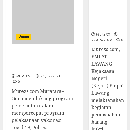
Tetap,
Tegaskan
Komitmen
Penegakan
Hukum‎
MUREXS
Umum
22/06/2026
0
‎Murexs.com,
Ikut Vaksin Dapat
EMPAT
Sembako Dan Hadiah
LAWANG –
Doorprize
Kejaksaan
MUREXS
23/12/2021
Negeri
0
(Kejari) Empat
Murexs.com Muratara–
Lawang
Guna mendukung program
melaksanakan
pemerintah dalam
kegiatan
mempercepat program
pemusnahan
pelaksanaan vaksinasi
barang
covid 19, Polres...
bukti...