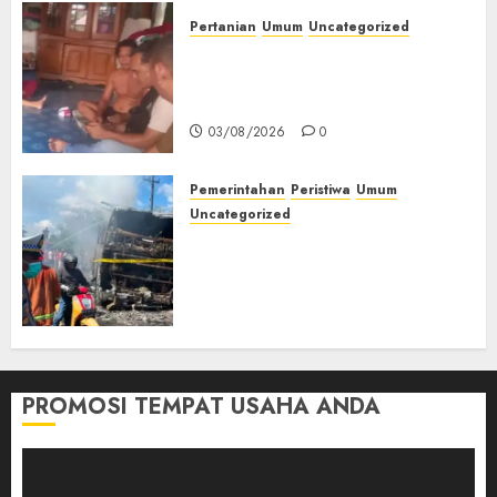
Pertanian
Umum
Uncategorized
Lagi Menyadap Karet Dua
Petani Asal Desa Lesung Batu
Muda Diserang Beruang Liar
03/08/2026
0
Pemerintahan
Peristiwa
Umum
Uncategorized
Direktur Dan Pemilik Truk
Tangki Ditetapkan Sebagai
Tersangka Atas Kecelakaan
Bus ALS yang Tewaskan 19
Orang
03/08/2026
0
PROMOSI TEMPAT USAHA ANDA
Pemutar
Video