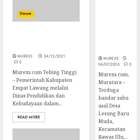
Bandar Sabu
Asal Rawas
Umum
Ulu Musi
Rawas Utara
Di Sergap Set
Rakor Dan Evaluasi SMP
Res Narkoba
Negeri 3 Batu Pance
Polres
Berlangsung Khidmat
Muratara
MUREXS
24/12/2021
MUREXS
0
04/07/2026
0
Murexs.com Tebing Tinggi
Murexs.com,
– Pemerintah Kabupaten
Muratara –
Empat Lawang melalui
Terduga
Dinas Pendidikan dan
bandar sabu
Kebudayaan dalam...
asal Desa
Lesung Baru
READ MORE
Muda,
Kecamatan
Rawas Ulu,...