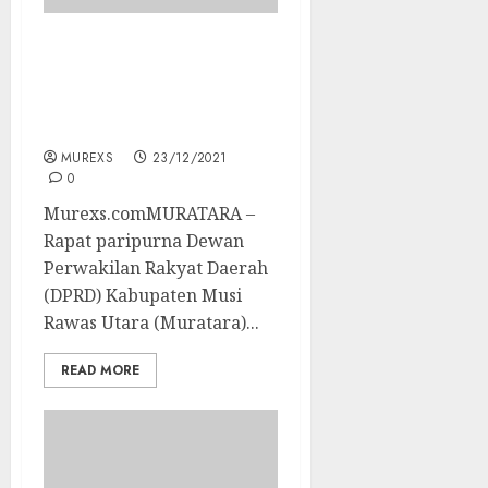
APBD Muratara 2022,
DPRD Minta Bupati Untuk
Menyelesaikan
Permasalahan Daerah
MUREXS
23/12/2021
0
Murexs.comMURATARA –
Rapat paripurna Dewan
Perwakilan Rakyat Daerah
(DPRD) Kabupaten Musi
Rawas Utara (Muratara)...
READ MORE