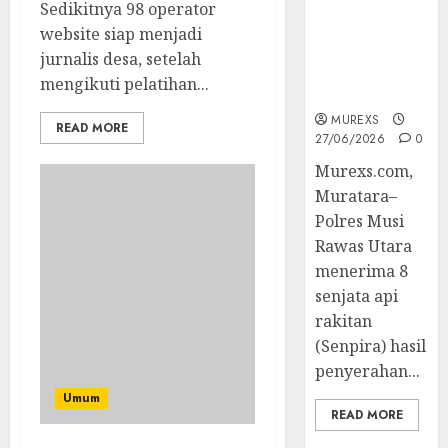
Berhasil
Sedikitnya 98 operator
Ungkap
website siap menjadi
Kejahatan
jurnalis desa, setelah
Senjata Api
mengikuti pelatihan...
Ilegal
MUREXS
READ MORE
27/06/2026
0
Murexs.com,
Muratara–
Polres Musi
Rawas Utara
menerima 8
senjata api
rakitan
(Senpira) hasil
penyerahan...
Umum
READ MORE