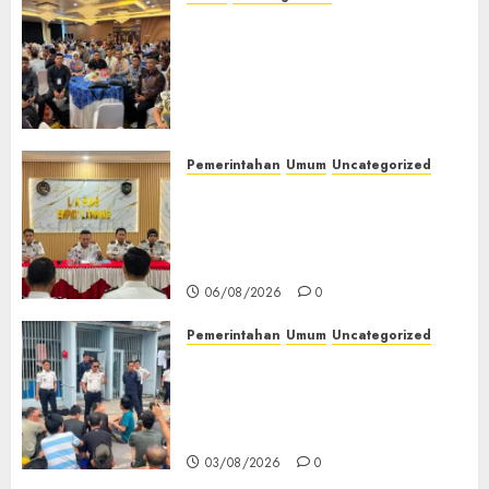
Tingkatkan Profesionalisme,
Wakapolres Polres Muratara
Ikuti Training of Trainer
(TOT) AI Aman dan
Bertanggung Jawab
07/08/2026
0
Pemerintahan
Umum
Uncategorized
‎Lapas Empat Lawang
Matangkan Persiapan
Peringatan HUT ke-81
Kemerdekaan RI‎
06/08/2026
0
Pemerintahan
Umum
Uncategorized
‎Lapas Empat Lawang Berikan
Pengarahan WBP, Tekankan
Keamanan, Kebersihan dan
Kesehatan‎
03/08/2026
0