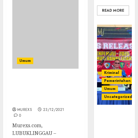
READ MORE
Umum
Kriminal
Wabup Musirawas
Pemerintahan
Menutup Pelatihan
Umum
PPIBWKV, PWI Cetak 98
Uncategorized
Jurnalis Desa
MUREXS
23/12/2021
Operasi
0
Senpi musi
Murexs.com,
2026,Polres
LUBUKLINGGAU –
Muratara