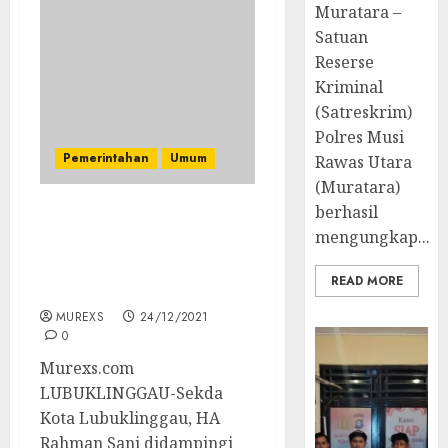
Muratara –
Satuan
Reserse
Kriminal
(Satreskrim)
Polres Musi
Pemerintahan
Umum
Rawas Utara
(Muratara)
berhasil
Via Zoom Meeting, Sekda,
mengungkap...
Asisten I dan Kepala
BPKAD Ikuti Rakor
READ MORE
Evaluasi APBD 2021
MUREXS
24/12/2021
0
Murexs.com
LUBUKLINGGAU-Sekda
Kota Lubuklinggau, HA
Rahman Sani didampingi