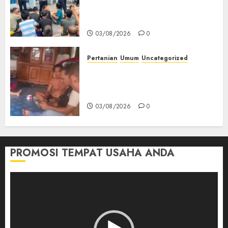
Keamanan, Kebersihan dan
Kesehatan‎
03/08/2026
0
Pertanian
Umum
Uncategorized
Lagi Menyadap Karet Dua
Petani Asal Desa Lesung Batu
Muda Diserang Beruang Liar
03/08/2026
0
PROMOSI TEMPAT USAHA ANDA
Pemutar
Video