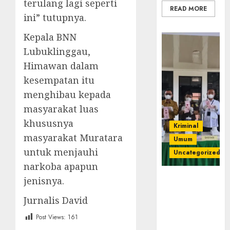
terulang lagi seperti
READ MORE
ini” tutupnya.
Kepala BNN
Lubuklinggau,
Himawan dalam
kesempatan itu
menghibau kepada
masyarakat luas
khususnya
Kriminal
masyarakat Muratara
Umum
untuk menjauhi
Uncategorized
narkoba apapun
‎Kejari Empat
jenisnya.
Lawang
Jurnalis David
Musnahkan
Barang Bukti
Post Views:
161
45 Perkara