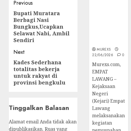
Post
Previous
Berkekuatan
Hukum
navigation
Bupati Muratara
Previous
Tetap,
Berbagi Nasi
post:
Tegaskan
Bungkus,Ucapkan
Komitmen
Selawat Nabi, Ambil
Penegakan
Sendiri
Hukum‎
MUREXS
Next
22/06/2026
0
Kades Sederhana
Next
‎Murexs.com,
totalitas bekerja
post:
EMPAT
untuk rakyat di
LAWANG –
provinsi bengkulu
Kejaksaan
Negeri
(Kejari) Empat
Tinggalkan Balasan
Lawang
melaksanakan
Alamat email Anda tidak akan
kegiatan
dipublikasikan.
Ruas yang
pemusnahan