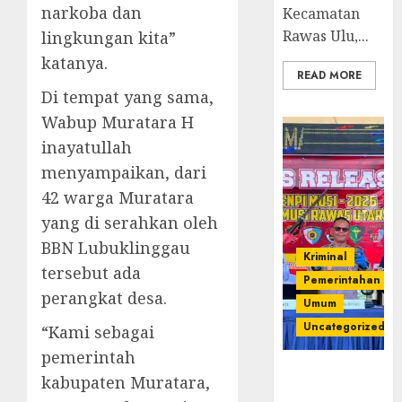
narkoba dan
Kecamatan
Rawas Ulu,...
lingkungan kita”
katanya.
READ MORE
Di tempat yang sama,
Wabup Muratara H
inayatullah
menyampaikan, dari
42 warga Muratara
yang di serahkan oleh
BBN Lubuklinggau
Kriminal
tersebut ada
Pemerintahan
perangkat desa.
Umum
Uncategorized
“Kami sebagai
pemerintah
Operasi
kabupaten Muratara,
Senpi musi