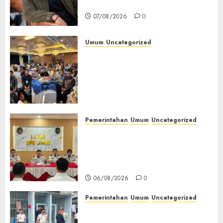
Jendela
07/08/2026
0
Umum
Uncategorized
Tingkatkan Profesionalisme,
Wakapolres Polres Muratara
Ikuti Training of Trainer
(TOT) AI Aman dan
Bertanggung Jawab
07/08/2026
0
Pemerintahan
Umum
Uncategorized
‎Lapas Empat Lawang
Matangkan Persiapan
Peringatan HUT ke-81
Kemerdekaan RI‎
06/08/2026
0
Pemerintahan
Umum
Uncategorized
‎Lapas Empat Lawang Berikan
Pengarahan WBP, Tekankan