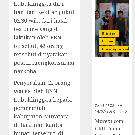
Lubuklinggau dini
hari tadi sekitar pukul
02:30 wib, dari hasil
tes urine yang di
Kriminal
lakukan oleh BBN
Umum
tersebut, 42 orang
Uncategorized
tersebut dinyatakan
positif mengkonsumsi
Polres OKUT
narkoba.
Gagalkan
Pengiriman
Penyerahan 42 orang
368 Ton
warga oleh BNN
Batubara
Ilegal
Lubuklinggau kepada
MUREXS
pemerintah
14/07/2026
0
kabupaten Muratara
Murexs.com,
di halaman kantor
OKU Timur –
bupati tersebut, di