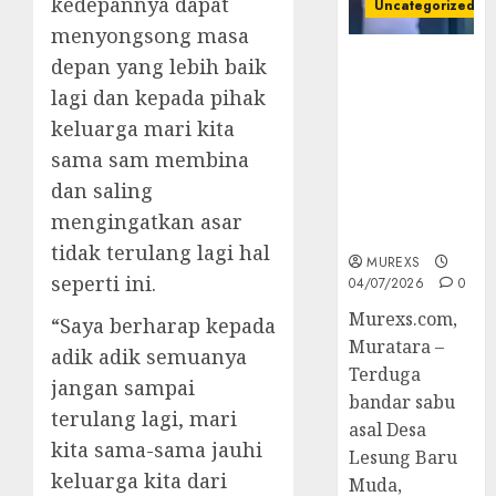
kedepannya dapat
Uncategorized
menyongsong masa
Bandar Sabu
depan yang lebih baik
Asal Rawas
lagi dan kepada pihak
Ulu Musi
keluarga mari kita
Rawas Utara
sama sam membina
Di Sergap Set
Res Narkoba
dan saling
Polres
mengingatkan asar
Muratara
tidak terulang lagi hal
MUREXS
seperti ini.
04/07/2026
0
Murexs.com,
“Saya berharap kepada
Muratara –
adik adik semuanya
Terduga
jangan sampai
bandar sabu
terulang lagi, mari
asal Desa
kita sama-sama jauhi
Lesung Baru
keluarga kita dari
Muda,