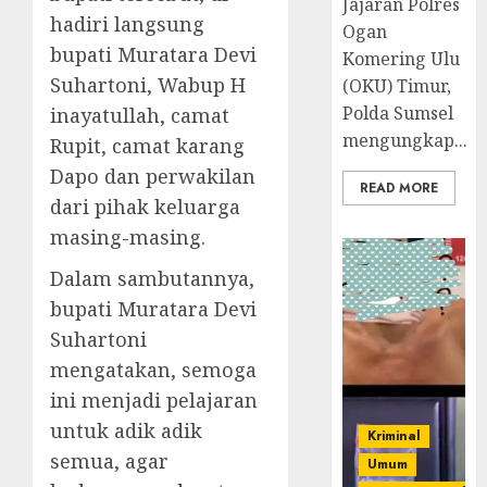
Jajaran Polres
hadiri langsung
Ogan
bupati Muratara Devi
Komering Ulu
Suhartoni, Wabup H
(OKU) Timur,
Polda Sumsel
inayatullah, camat
mengungkap...
Rupit, camat karang
Dapo dan perwakilan
READ MORE
dari pihak keluarga
masing-masing.
Dalam sambutannya,
bupati Muratara Devi
Suhartoni
mengatakan, semoga
ini menjadi pelajaran
untuk adik adik
Kriminal
semua, agar
Umum