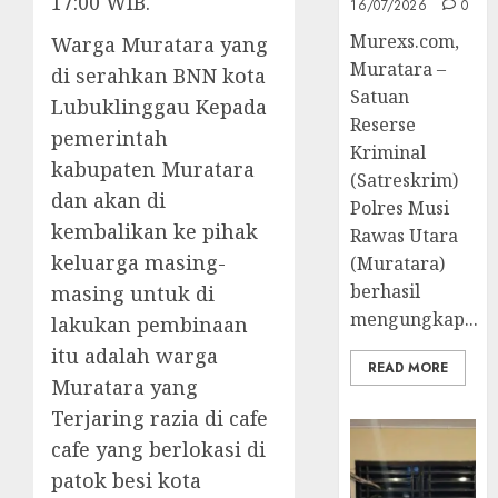
17:00 WIB.
16/07/2026
0
Murexs.com,
Warga Muratara yang
Muratara –
di serahkan BNN kota
Satuan
Lubuklinggau Kepada
Reserse
pemerintah
Kriminal
kabupaten Muratara
(Satreskrim)
dan akan di
Polres Musi
kembalikan ke pihak
Rawas Utara
keluarga masing-
(Muratara)
berhasil
masing untuk di
mengungkap...
lakukan pembinaan
itu adalah warga
READ MORE
Muratara yang
Terjaring razia di cafe
cafe yang berlokasi di
patok besi kota