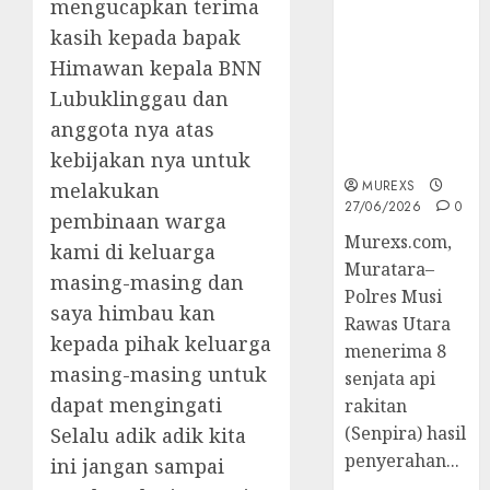
mengucapkan terima
2026,Polres
kasih kepada bapak
Muratara
Berhasil
Himawan kepala BNN
Ungkap
Lubuklinggau dan
Kejahatan
anggota nya atas
Senjata Api
Ilegal
kebijakan nya untuk
MUREXS
melakukan
27/06/2026
0
pembinaan warga
Murexs.com,
kami di keluarga
Muratara–
masing-masing dan
Polres Musi
saya himbau kan
Rawas Utara
kepada pihak keluarga
menerima 8
masing-masing untuk
senjata api
dapat mengingati
rakitan
(Senpira) hasil
Selalu adik adik kita
penyerahan...
ini jangan sampai