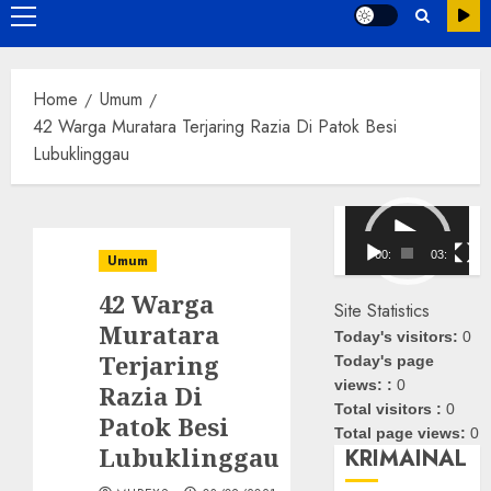
Primary
Menu
Home
Umum
42 Warga Muratara Terjaring Razia Di Patok Besi
Lubuklinggau
Pemutar
Video
00:00
03:08
Umum
42 Warga
Site Statistics
Muratara
Today's visitors:
0
Terjaring
Today's page
views: :
0
Razia Di
Total visitors :
0
Patok Besi
Total page views:
0
Lubuklinggau
KRIMAINAL