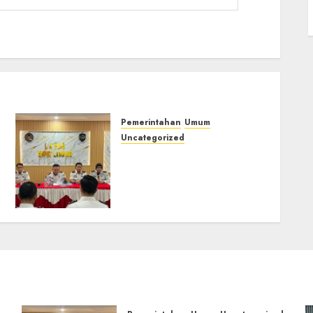
Pemerintahan
Umum
Uncategorized
‎Lapas Empat Lawang
Matangkan Persiapan
Peringatan HUT ke-81
Kemerdekaan RI‎
06/08/2026
0