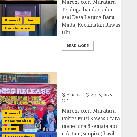
Murexs.com, Muratara –
Terduga bandar sabu
asal Desa Lesung Baru
Kriminal
Umum
Muda, Kecamatan Rawas
Uncategorized
Ulu,...
READ MORE
Operasi Senpi musi
2026,Polres Muratara
Berhasil Ungkap
Kejahatan Senjata Api
Ilegal
MUREXS
27/06/2026
0
Murexs.com, Muratara–
Kriminal
Polres Musi Rawas Utara
Pemerintahan
menerima 8 senjata api
Umum
rakitan (Senpira) hasil