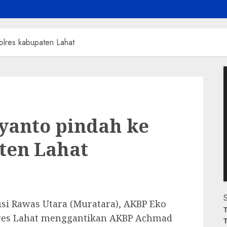
lres kabupaten Lahat
P
V
anto pindah ke
ten Lahat
S
i Rawas Utara (Muratara), AKBP Eko
T
res Lahat menggantikan AKBP Achmad
T