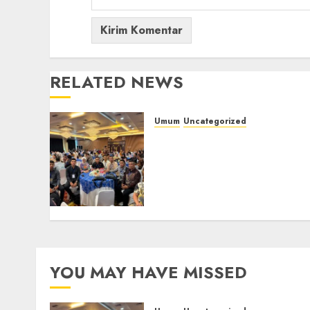
RELATED NEWS
Umum
Uncategorized
Tingkatkan
Profesionalisme,
Wakapolres Polres
Muratara Ikuti Training
of Trainer (TOT) AI Aman
dan Bertanggung Jawab
07/08/2026
0
YOU MAY HAVE MISSED