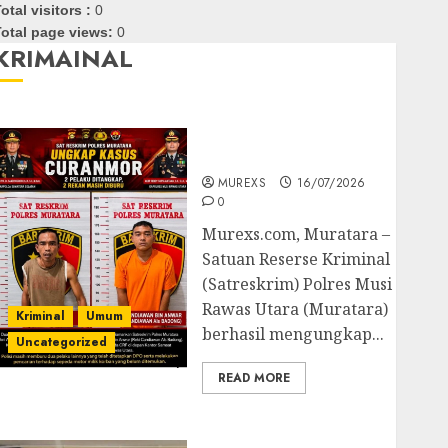
otal visitors :
0
otal page views:
0
KRIMAINAL
Kasatreskrim Polres
Muratara ungkap Dua
Pelaku Curanmor
MUREXS
16/07/2026
0
Murexs.com, Muratara –
Satuan Reserse Kriminal
(Satreskrim) Polres Musi
Rawas Utara (Muratara)
Kriminal
Umum
berhasil mengungkap...
Uncategorized
READ MORE
Polres OKUT Gagalkan
Pengiriman 368 Ton