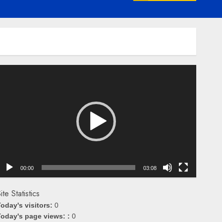
emutar
ideo
00:00
03:08
ite Statistics
oday's visitors:
0
oday's page views: :
0