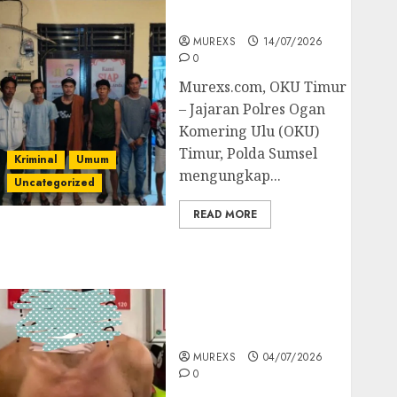
Batubara Ilegal
MUREXS
14/07/2026
0
Murexs.com, OKU Timur
– Jajaran Polres Ogan
Komering Ulu (OKU)
Timur, Polda Sumsel
Kriminal
Umum
mengungkap...
Uncategorized
READ MORE
Bandar Sabu Asal
Rawas Ulu Musi Rawas
Utara Di Sergap Set
Res Narkoba Polres
Muratara
MUREXS
04/07/2026
0