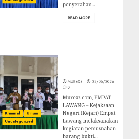
Uncategorized
penyerahan...
READ MORE
‎Kejari Empat Lawang
Musnahkan Barang
Bukti 45 Perkara
Berkekuatan Hukum
Tetap, Tegaskan
Komitmen Penegakan
Hukum‎
MUREXS
22/06/2026
0
‎Murexs.com, EMPAT
LAWANG – Kejaksaan
Negeri (Kejari) Empat
Kriminal
Umum
Lawang melaksanakan
Uncategorized
kegiatan pemusnahan
barang bukti...