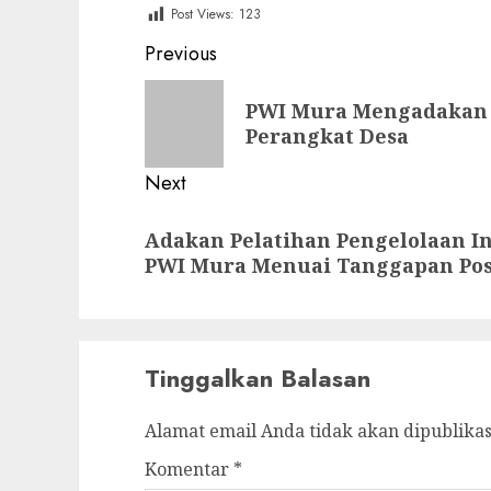
Post Views:
123
Post
Previous
navigation
Previous
PWI Mura Mengadakan ‘
post:
Perangkat Desa
Next
Next
Adakan Pelatihan Pengelolaan In
post:
PWI Mura Menuai Tanggapan Posi
Tinggalkan Balasan
Alamat email Anda tidak akan dipublikas
Komentar
*