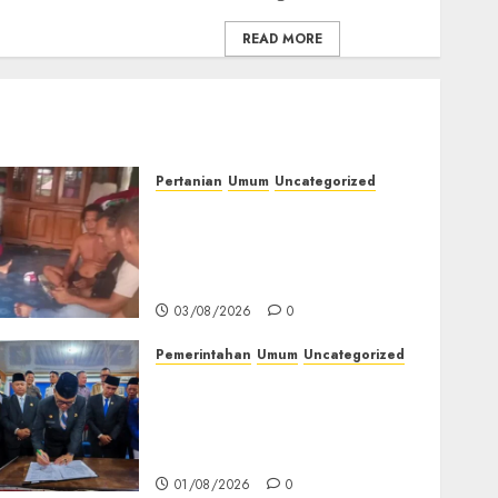
READ MORE
Pertanian
Umum
Uncategorized
Lagi Menyadap Karet Dua
Petani Asal Desa Lesung
Batu Muda Diserang
Beruang Liar
03/08/2026
0
Pemerintahan
Umum
Uncategorized
‎Seluruh Fraksi DPRD
Setujui
Pertanggungjawaban APBD
2025 Empat Lawang
01/08/2026
0