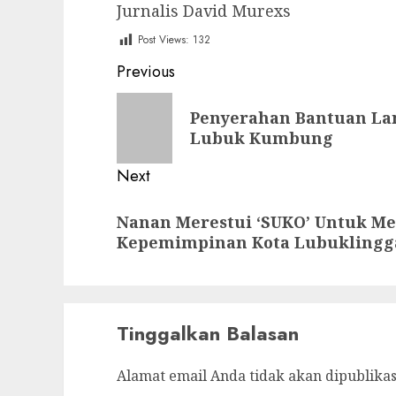
Jurnalis David Murexs
Post Views:
132
Post
Previous
navigation
Previous
Penyerahan Bantuan La
post:
Lubuk Kumbung
Next
Next
Nanan Merestui ‘SUKO’ Untuk Me
post:
Kepemimpinan Kota Lubuklingg
Tinggalkan Balasan
Alamat email Anda tidak akan dipublikas