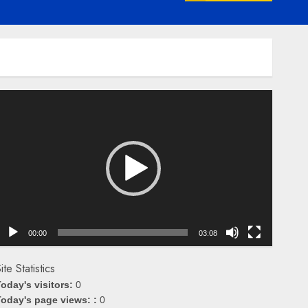
emutar
ideo
00:00
03:08
ite Statistics
oday's visitors:
0
oday's page views: :
0