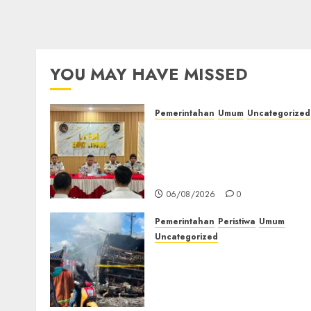
YOU MAY HAVE MISSED
Pemerintahan
Umum
Uncategorized
‎Lapas Empat Lawang
Matangkan Persiapan
Peringatan HUT ke-81
Kemerdekaan RI‎
06/08/2026
0
Pemerintahan
Peristiwa
Umum
Uncategorized
Direktur Dan Pemilik Tru
Tangki Ditetapkan Sebaga
Tersangka Atas Kecelakaa
Bus ALS yang Tewaskan 19