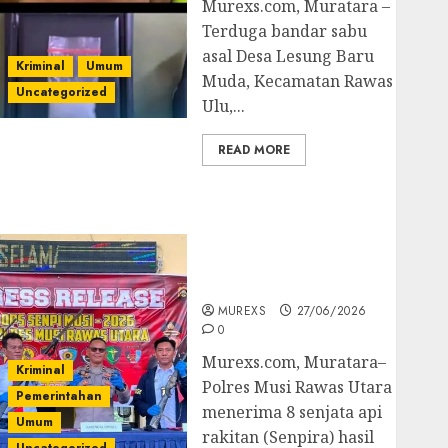
Murexs.com, Muratara –
Terduga bandar sabu
asal Desa Lesung Baru
Kriminal
Umum
Muda, Kecamatan Rawas
Uncategorized
Ulu,...
READ MORE
Operasi Senpi musi
2026,Polres Muratara
Berhasil Ungkap
Kejahatan Senjata Api
Ilegal
MUREXS
27/06/2026
0
Murexs.com, Muratara–
Kriminal
Polres Musi Rawas Utara
Pemerintahan
menerima 8 senjata api
Umum
rakitan (Senpira) hasil