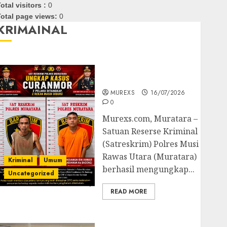
otal visitors :
0
otal page views:
0
KRIMAINAL
Kasatreskrim Polres
Muratara ungkap Dua
Pelaku Curanmor
MUREXS
16/07/2026
0
Murexs.com, Muratara –
Satuan Reserse Kriminal
(Satreskrim) Polres Musi
Rawas Utara (Muratara)
Kriminal
Umum
berhasil mengungkap...
Uncategorized
READ MORE
Polres OKUT Gagalkan
Pengiriman 368 Ton