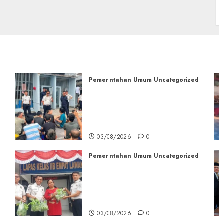
Pemerintahan
Umum
Uncategorized
‎Lapas Empat Lawang
Berikan Pengarahan WBP,
Tekankan Keamanan,
Kebersihan dan Kesehatan‎
03/08/2026
0
Pemerintahan
Umum
Uncategorized
‎Panen Sayuran Organik,
k
Lapas Empat Lawang
i
Dorong Kemandirian
n
Warga Binaan
03/08/2026
0