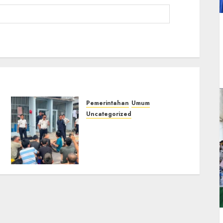
Pemerintahan
Umum
Uncategorized
‎Lapas Empat Lawang
Berikan Pengarahan WBP,
Tekankan Keamanan,
Kebersihan dan Kesehatan‎
03/08/2026
0