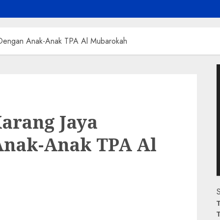
 Dengan Anak-Anak TPA Al Mubarokah
P
V
Karang Jaya
Anak-Anak TPA Al
S
T
T