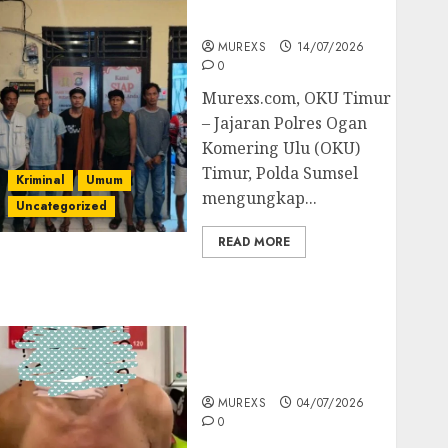
Batubara Ilegal
MUREXS
14/07/2026
0
Murexs.com, OKU Timur
– Jajaran Polres Ogan
Komering Ulu (OKU)
Timur, Polda Sumsel
Kriminal
Umum
mengungkap...
Uncategorized
READ MORE
Bandar Sabu Asal
Rawas Ulu Musi Rawas
Utara Di Sergap Set
Res Narkoba Polres
Muratara
MUREXS
04/07/2026
0