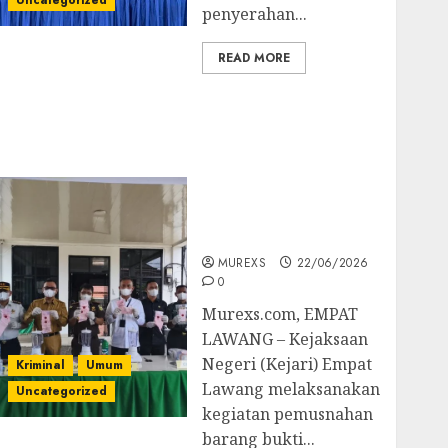
Uncategorized
penyerahan...
READ MORE
‎Kejari Empat Lawang
Musnahkan Barang
Bukti 45 Perkara
Berkekuatan Hukum
Tetap, Tegaskan
Komitmen Penegakan
Hukum‎
MUREXS
22/06/2026
0
‎Murexs.com, EMPAT
LAWANG – Kejaksaan
Negeri (Kejari) Empat
Kriminal
Umum
Lawang melaksanakan
Uncategorized
kegiatan pemusnahan
barang bukti...