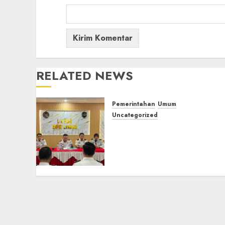
RELATED NEWS
Pemerintahan
Umum
Uncategorized
‎Lapas Empat Lawang
Matangkan Persiapan
Peringatan HUT ke-81
Kemerdekaan RI‎
06/08/2026
0