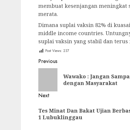
membuat kesenjangan meningkat sa
merata.
Dimana suplai vaksin 82% di kuasa
middle income countries. Untungn
suplai vaksin yang stabil dan terus
Post Views:
237
Post
Previous
navigation
Previous
Wawako : Jangan Sampai
post:
dengan Masyarakat
Next
Next
Tes Minat Dan Bakat Ujian Berba
post:
1 Lubuklinggau