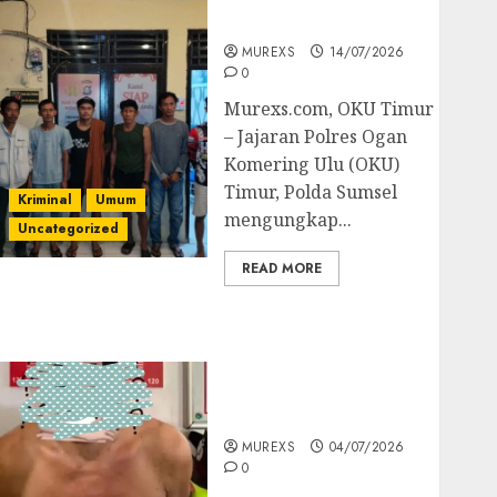
Batubara Ilegal
MUREXS
14/07/2026
0
Murexs.com, OKU Timur
– Jajaran Polres Ogan
Komering Ulu (OKU)
Timur, Polda Sumsel
Kriminal
Umum
mengungkap...
Uncategorized
READ MORE
Bandar Sabu Asal
Rawas Ulu Musi Rawas
Utara Di Sergap Set
Res Narkoba Polres
Muratara
MUREXS
04/07/2026
0