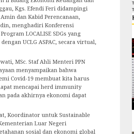
 II Bidang Ekonomi Keuangan dan
T
au, Kgs. Efendi Feri didampingi
T
 Amin dan Kabid Perencanaan,
udin, menghadiri Konferensi
l Program LOCALISE SDGs yang
 dengan UCLG ASPAC, secara virtual,
ati, MSc. Staf Ahli Menteri PPN
biayaan menyampaikan bahwa
emi Covid-19 membuat kita harus
dapat mencapai herd immunity
an pada akhirnya ekonomi dapat
at, Koordinator untuk Sustainable
Kementerian Luar Negeri
tahanan sosial dan ekonomi global