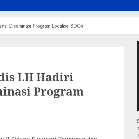
rensi Diseminasi Program Localise SDGs
P
V
dis LH Hadiri
minasi Program
S
T
T