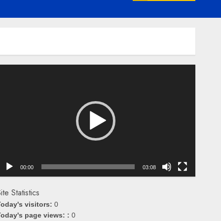
emutar
ideo
00:00
03:08
ite Statistics
oday's visitors:
0
oday's page views: :
0