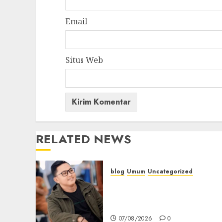
Email
Situs Web
RELATED NEWS
blog
Umum
Uncategorized
Tampu Bolon: Semula
Bersua Setia, Retak Kaca d
Bibir Jendela
07/08/2026
0