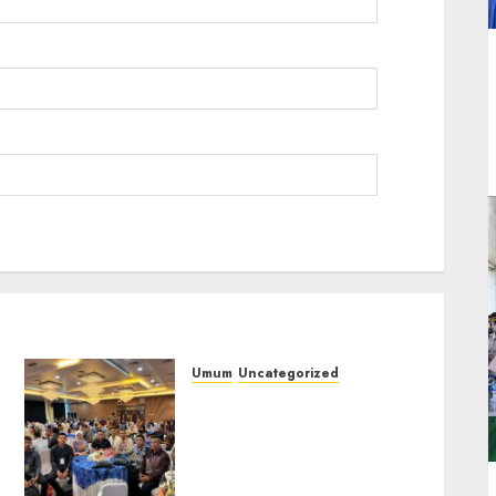
Umum
Uncategorized
Tingkatkan
Profesionalisme,
i
Wakapolres Polres
Muratara Ikuti Training