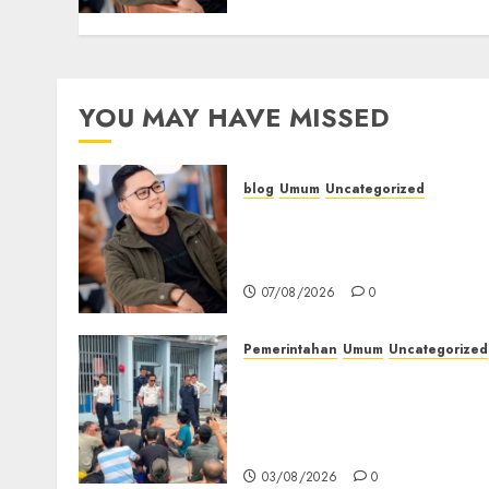
YOU MAY HAVE MISSED
blog
Umum
Uncategorized
Tampu Bolon: Semula
Bersua Setia, Retak Kaca d
Bibir Jendela
07/08/2026
0
Pemerintahan
Umum
Uncategorized
‎Lapas Empat Lawang
Berikan Pengarahan WBP,
Tekankan Keamanan,
Kebersihan dan Kesehatan‎
03/08/2026
0