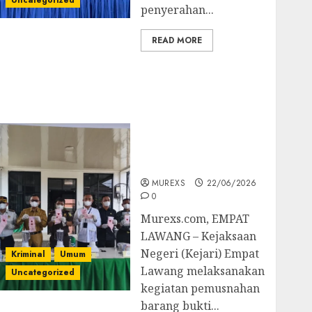
Uncategorized
penyerahan...
READ MORE
‎Kejari Empat Lawang
Musnahkan Barang
Bukti 45 Perkara
Berkekuatan Hukum
Tetap, Tegaskan
Komitmen Penegakan
Hukum‎
MUREXS
22/06/2026
0
‎Murexs.com, EMPAT
LAWANG – Kejaksaan
Negeri (Kejari) Empat
Kriminal
Umum
Lawang melaksanakan
Uncategorized
kegiatan pemusnahan
barang bukti...