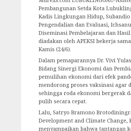
Murexs.com LUBUKLINGGAU-Asisten
Pembangunan Setda Kota Lubuklingg
Kadis Lingkungan Hidup, Subandio
Pengendalian dan Evaluasi, Ichsan
Diseminasi Pembelajaran dan Hasi
diadakan oleh APEKSI bekerja sama
Kamis (24/6).
Dalam pemaparannya Dr. Vivi Yulasw
Bidang Sinergi Ekonomi dan Pem
pemulihan ekonomi dari efek pand
mendorong proses vaksinasi agar 
sehingga roda ekonomi bergerak d
pulih secara cepat.
Lalu, Satryo Bramono Brotodiningr
Development and Climate Change, 
menyampaikan bahwa tantangan ke