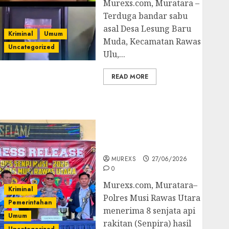
Murexs.com, Muratara –
Terduga bandar sabu
asal Desa Lesung Baru
Kriminal
Umum
Muda, Kecamatan Rawas
Uncategorized
Ulu,...
READ MORE
Operasi Senpi musi
2026,Polres Muratara
Berhasil Ungkap
Kejahatan Senjata Api
Ilegal
MUREXS
27/06/2026
0
Murexs.com, Muratara–
Kriminal
Polres Musi Rawas Utara
Pemerintahan
menerima 8 senjata api
Umum
rakitan (Senpira) hasil