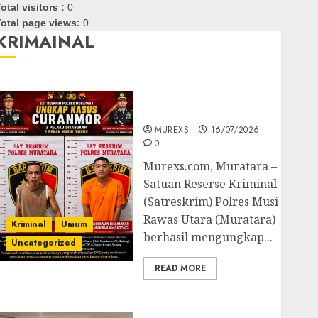
otal visitors :
0
otal page views:
0
KRIMAINAL
Kasatreskrim Polres
Muratara ungkap Dua
Pelaku Curanmor
MUREXS
16/07/2026
0
Murexs.com, Muratara –
Satuan Reserse Kriminal
(Satreskrim) Polres Musi
Rawas Utara (Muratara)
Kriminal
Umum
berhasil mengungkap...
Uncategorized
READ MORE
Polres OKUT Gagalkan
Pengiriman 368 Ton