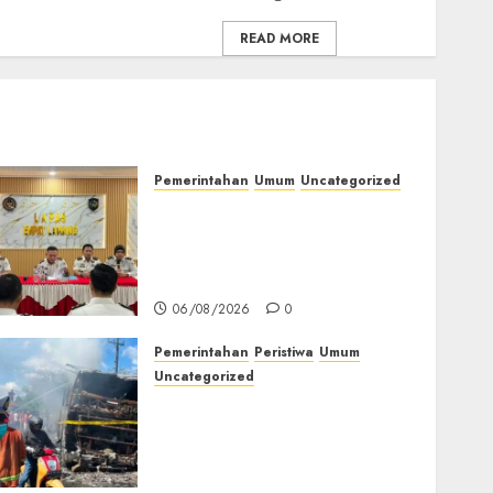
READ MORE
Pemerintahan
Umum
Uncategorized
‎Lapas Empat Lawang
Matangkan Persiapan
Peringatan HUT ke-81
Kemerdekaan RI‎
06/08/2026
0
Pemerintahan
Peristiwa
Umum
Uncategorized
Direktur Dan Pemilik Truk
Tangki Ditetapkan Sebagai
Tersangka Atas Kecelakaan
Bus ALS yang Tewaskan 19