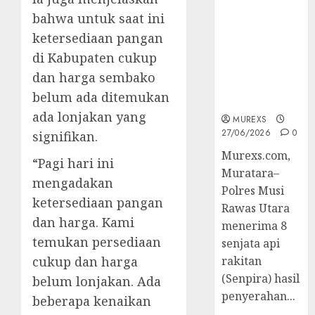
2026,Polres
bahwa untuk saat ini
Muratara
ketersediaan pangan
Berhasil
Ungkap
di Kabupaten cukup
Kejahatan
dan harga sembako
Senjata Api
belum ada ditemukan
Ilegal
ada lonjakan yang
MUREXS
27/06/2026
0
signifikan.
Murexs.com,
“Pagi hari ini
Muratara–
mengadakan
Polres Musi
ketersediaan pangan
Rawas Utara
dan harga. Kami
menerima 8
temukan persediaan
senjata api
cukup dan harga
rakitan
(Senpira) hasil
belum lonjakan. Ada
penyerahan...
beberapa kenaikan