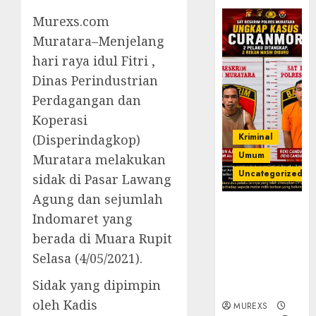
Murexs.com
Muratara–Menjelang
hari raya idul Fitri ,
Dinas Perindustrian
Perdagangan dan
Koperasi
Kriminal
(Disperindagkop)
Umum
Muratara melakukan
Uncategorized
sidak di Pasar Lawang
Agung dan sejumlah
Kasatreskrim
Indomaret yang
Polres
berada di Muara Rupit
Muratara
ungkap Dua
Selasa (4/05/2021).
Pelaku
Sidak yang dipimpin
Curanmor
oleh Kadis
MUREXS