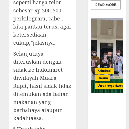
seperti harga telor
READ MORE
sebesar Rp 200-500
perkilogram, cabe ,
kita pantau terus, agar
ketersediaan
cukup,”jelasnya.
Selanjutnya
diteruskan dengan
sidak ke Indomaret
Kriminal
diwilayah Muara
Umum
Rupit, hasil sidak tidak
Uncategorized
ditemukan ada bahan
‎Kejari Empat
makanan yang
Lawang
berbahaya ataupun
Musnahkan
kadaluaesa.
Barang Bukti
45 Perkara