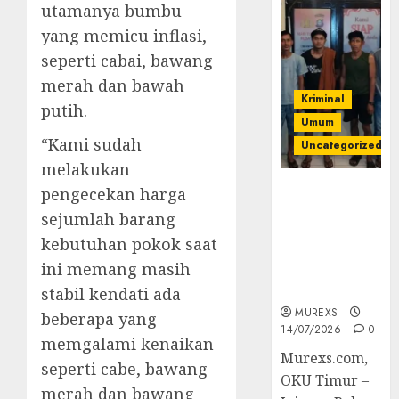
utamanya bumbu
yang memicu inflasi,
seperti cabai, bawang
merah dan bawah
Kriminal
putih.
Umum
“Kami sudah
Uncategorized
melakukan
Polres OKUT
pengecekan harga
Gagalkan
sejumlah barang
Pengiriman
kebutuhan pokok saat
368 Ton
ini memang masih
Batubara
Ilegal
stabil kendati ada
MUREXS
beberapa yang
14/07/2026
0
memgalami kenaikan
Murexs.com,
seperti cabe, bawang
OKU Timur –
merah dan bawang