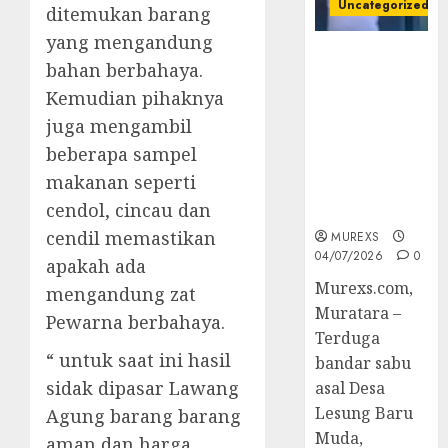
Uncategorized
ditemukan barang
yang mengandung
Bandar Sabu
bahan berbahaya.
Asal Rawas
Kemudian pihaknya
Ulu Musi
Rawas Utara
juga mengambil
Di Sergap Set
beberapa sampel
Res Narkoba
makanan seperti
Polres
cendol, cincau dan
Muratara
cendil memastikan
MUREXS
04/07/2026
0
apakah ada
Murexs.com,
mengandung zat
Muratara –
Pewarna berbahaya.
Terduga
“ untuk saat ini hasil
bandar sabu
sidak dipasar Lawang
asal Desa
Lesung Baru
Agung barang barang
Muda,
aman dan harga