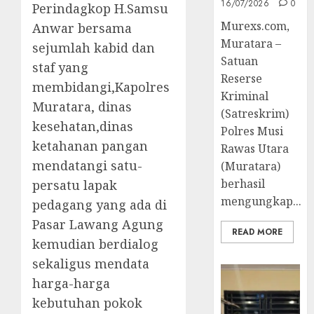
16/07/2026
0
Perindagkop H.Samsu
Murexs.com,
Anwar bersama
Muratara –
sejumlah kabid dan
Satuan
staf yang
Reserse
membidangi,Kapolres
Kriminal
Muratara, dinas
(Satreskrim)
kesehatan,dinas
Polres Musi
ketahanan pangan
Rawas Utara
mendatangi satu-
(Muratara)
berhasil
persatu lapak
mengungkap...
pedagang yang ada di
Pasar Lawang Agung
READ MORE
kemudian berdialog
sekaligus mendata
harga-harga
kebutuhan pokok