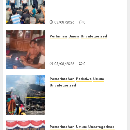
Pengarahan WBP, Tekankan
Keamanan, Kebersihan dan
Kesehatan‎
03/08/2026
0
Pertanian
Umum
Uncategorized
Lagi Menyadap Karet Dua
Petani Asal Desa Lesung Batu
Muda Diserang Beruang Liar
03/08/2026
0
Pemerintahan
Peristiwa
Umum
Uncategorized
Direktur Dan Pemilik Truk
Tangki Ditetapkan Sebagai
Tersangka Atas Kecelakaan
Bus ALS yang Tewaskan 19
Orang
03/08/2026
0
Pemerintahan
Umum
Uncategorized