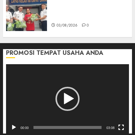
‎Panen Sayuran Organik,
Lapas Empat Lawang Dorong
Kemandirian Warga Binaan
03/08/2026
0
PROMOSI TEMPAT USAHA ANDA
Pemutar
Video
00:00
03:08