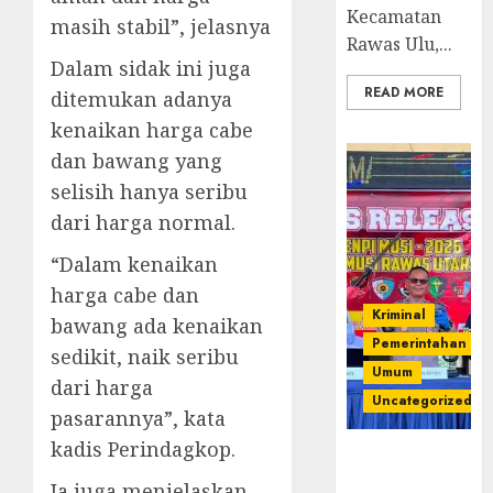
Kecamatan
masih stabil”, jelasnya
Rawas Ulu,...
Dalam sidak ini juga
READ MORE
ditemukan adanya
kenaikan harga cabe
dan bawang yang
selisih hanya seribu
dari harga normal.
“Dalam kenaikan
harga cabe dan
Kriminal
bawang ada kenaikan
Pemerintahan
sedikit, naik seribu
Umum
dari harga
Uncategorized
pasarannya”, kata
kadis Perindagkop.
Operasi
Senpi musi
Ia juga menjelaskan