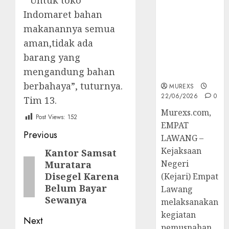
” Untuk toko
Berkekuatan
Indomaret bahan
Hukum
makanannya semua
Tetap,
Tegaskan
aman,tidak ada
Komitmen
barang yang
Penegakan
mengandung bahan
Hukum‎
berbahaya”, tuturnya.
MUREXS
22/06/2026
0
Tim 13.
‎Murexs.com,
Post Views:
152
EMPAT
Post
Previous
LAWANG –
navigation
Kejaksaan
Kantor Samsat
Previous
Negeri
Muratara
post:
Disegel Karena
(Kejari) Empat
Belum Bayar
Lawang
Sewanya
melaksanakan
kegiatan
Next
pemusnahan