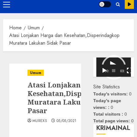
Primary
Menu
Home
Umum
Atasi Lonjakan Harga dan Kesehatan,Disperindagkop
Muratara Lakukan Sidak Pasar
Pemutar
Video
00:00
03:08
Umum
Atasi Lonjakan Harga dan
Site Statistics
Kesehatan,Disperindagkop
Today's visitors:
0
Muratara Lakukan Sidak
Today's page
views: :
0
Pasar
Total visitors :
0
MUREXS
05/05/2021
Total page views:
0
KRIMAINAL