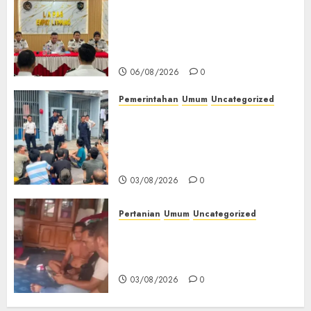
‎Lapas Empat Lawang
Matangkan Persiapan
Peringatan HUT ke-81
Kemerdekaan RI‎
06/08/2026
0
Pemerintahan
Umum
Uncategorized
‎Lapas Empat Lawang Berikan
Pengarahan WBP, Tekankan
Keamanan, Kebersihan dan
Kesehatan‎
03/08/2026
0
Pertanian
Umum
Uncategorized
Lagi Menyadap Karet Dua
Petani Asal Desa Lesung Batu
Muda Diserang Beruang Liar
03/08/2026
0