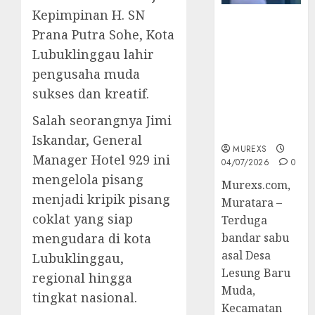
Kepimpinan H. SN
Bandar Sabu
Prana Putra Sohe, Kota
Asal Rawas
Lubuklinggau lahir
Ulu Musi
Rawas Utara
pengusaha muda
Di Sergap Set
sukses dan kreatif.
Res Narkoba
Polres
Salah seorangnya Jimi
Muratara
Iskandar, General
MUREXS
Manager Hotel 929 ini
04/07/2026
0
mengelola pisang
Murexs.com,
menjadi kripik pisang
Muratara –
coklat yang siap
Terduga
mengudara di kota
bandar sabu
asal Desa
Lubuklinggau,
Lesung Baru
regional hingga
Muda,
tingkat nasional.
Kecamatan