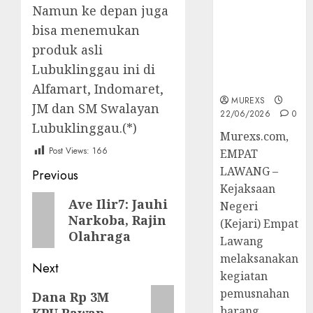
Hukum
Namun ke depan juga
Tetap,
bisa menemukan
Tegaskan
produk asli
Komitmen
Penegakan
Lubuklinggau ini di
Hukum‎
Alfamart, Indomaret,
MUREXS
JM dan SM Swalayan
22/06/2026
0
Lubuklinggau.(*)
‎Murexs.com,
Post Views:
166
EMPAT
Post
LAWANG –
Previous
Kejaksaan
navigation
Previous
Ave Ilir7: Jauhi
Negeri
Narkoba, Rajin
post:
(Kejari) Empat
Olahraga
Lawang
melaksanakan
Next
kegiatan
Next
pemusnahan
Dana Rp 3M
barang
KPU Rawan