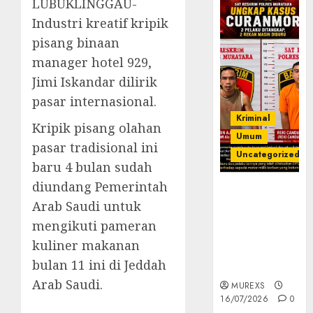
LUBUKLINGGAU-
Industri kreatif kripik
pisang binaan
manager hotel 929,
Jimi Iskandar dilirik
pasar internasional.
Kriminal
Kripik pisang olahan
Umum
pasar tradisional ini
Uncategorized
baru 4 bulan sudah
diundang Pemerintah
Kasatreskrim
Arab Saudi untuk
Polres
Muratara
mengikuti pameran
ungkap Dua
kuliner makanan
Pelaku
bulan 11 ini di Jeddah
Curanmor
Arab Saudi.
MUREXS
16/07/2026
0