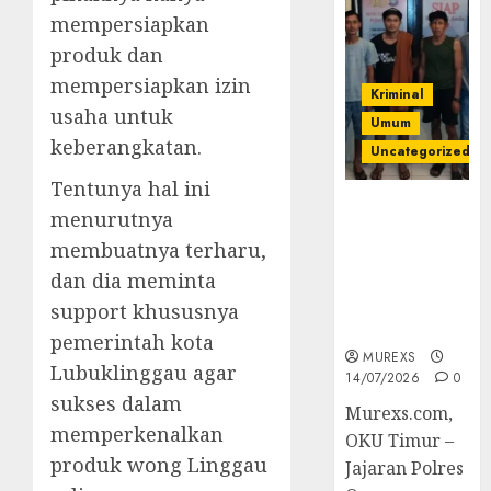
mempersiapkan
produk dan
mempersiapkan izin
Kriminal
usaha untuk
Umum
keberangkatan.
Uncategorized
Tentunya hal ini
Polres OKUT
menurutnya
Gagalkan
membuatnya terharu,
Pengiriman
dan dia meminta
368 Ton
Batubara
support khususnya
Ilegal
pemerintah kota
MUREXS
Lubuklinggau agar
14/07/2026
0
sukses dalam
Murexs.com,
memperkenalkan
OKU Timur –
produk wong Linggau
Jajaran Polres