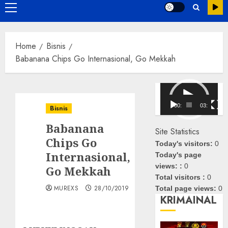
Primary
Menu
Home
Bisnis
Babanana Chips Go Internasional, Go Mekkah
Pemutar
Video
00:00
03:08
Bisnis
Babanana
Site Statistics
Chips Go
Today's visitors:
0
Internasional,
Today's page
views: :
0
Go Mekkah
Total visitors :
0
MUREXS
28/10/2019
Total page views:
0
KRIMAINAL