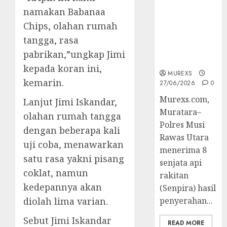
Muratara
namakan Babanaa
Berhasil
Chips, olahan rumah
Ungkap
Kejahatan
tangga, rasa
Senjata Api
pabrikan,”ungkap Jimi
Ilegal
kepada koran ini,
MUREXS
kemarin.
27/06/2026
0
Murexs.com,
Lanjut Jimi Iskandar,
Muratara–
olahan rumah tangga
Polres Musi
dengan beberapa kali
Rawas Utara
uji coba, menawarkan
menerima 8
satu rasa yakni pisang
senjata api
coklat, namun
rakitan
kedepannya akan
(Senpira) hasil
diolah lima varian.
penyerahan...
Sebut Jimi Iskandar
READ MORE