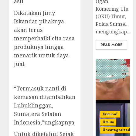
asli.
Ogan
Komering Ulu
Dikatakan Jimy
(OKU) Timur,
Iskandar pihaknya
Polda Sumsel
akan terus
mengungkap...
memperbaiki cita rasa
READ MORE
produknya hingga
menarik untuk daya
jual.
“Termasuk nanti di
kemasan ditambahkan
Lubuklinggau,
Sumatera Selatan
Kriminal
Indonesia,”ungkapnya.
Umum
Uncategorized
Untuk diketahui Sejak