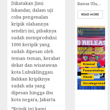
Dikatakan Jimi
Rawas Ulu,...
Iskandar, dalam uji
READ MORE
coba pengenalan
kripik olahannya
sendiri ini, pihaknya
sudah memproduksi
1000 keripik yang
sudah dipesan oleh
teman-teman, kerabat
Kriminal
dekat dan wisatawan
Pemerintahan
kota Lubuklinggau.
Umum
Bahkan kripiknya
Uncategorized
sudah ada yang
dipesan hingga ibu
Operasi
kota negara, Jakarta.
Senpi musi
2026,Polres
“Kripik ini kami