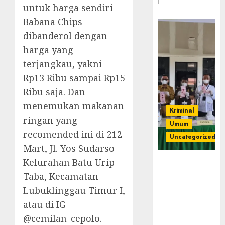
untuk harga sendiri
Babana Chips
dibanderol dengan
harga yang
terjangkau, yakni
Rp13 Ribu sampai Rp15
Ribu saja. Dan
menemukan makanan
Kriminal
ringan yang
Umum
recomended ini di 212
Uncategorized
Mart, Jl. Yos Sudarso
Kelurahan Batu Urip
‎Kejari Empat
Lawang
Taba, Kecamatan
Musnahkan
Lubuklinggau Timur I,
Barang Bukti
atau di IG
45 Perkara
@cemilan_cepolo.
Berkekuatan