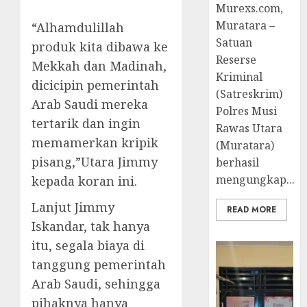
Murexs.com,
Muratara –
“Alhamdulillah
Satuan
produk kita dibawa ke
Reserse
Mekkah dan Madinah,
Kriminal
dicicipin pemerintah
(Satreskrim)
Arab Saudi mereka
Polres Musi
tertarik dan ingin
Rawas Utara
memamerkan kripik
(Muratara)
pisang,”Utara Jimmy
berhasil
mengungkap...
kepada koran ini.
Lanjut Jimmy
READ MORE
Iskandar, tak hanya
itu, segala biaya di
tanggung pemerintah
Arab Saudi, sehingga
pihaknya hanya