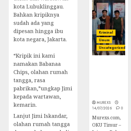
kota Lubuklinggau.
Bahkan kripiknya
sudah ada yang
dipesan hingga ibu
Kriminal
kota negara, Jakarta.
Umum
Uncategorized
“Kripik ini kami
Polres OKUT
namakan Babanaa
Gagalkan
Chips, olahan rumah
Pengiriman
tangga, rasa
368 Ton
pabrikan,”ungkap Jimi
Batubara
Ilegal
kepada wartawan,
MUREXS
kemarin.
14/07/2026
0
Lanjut Jimi Iskandar,
Murexs.com,
olahan rumah tangga
OKU Timur –