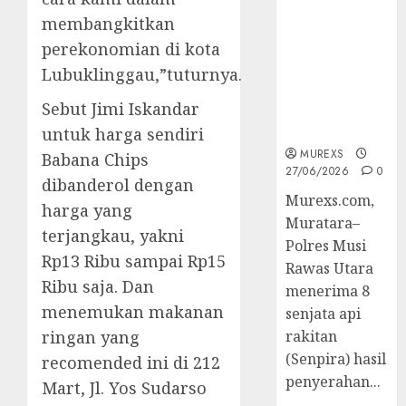
2026,Polres
membangkitkan
Muratara
perekonomian di kota
Berhasil
Ungkap
Lubuklinggau,”tuturnya.
Kejahatan
Sebut Jimi Iskandar
Senjata Api
Ilegal
untuk harga sendiri
MUREXS
Babana Chips
27/06/2026
0
dibanderol dengan
Murexs.com,
harga yang
Muratara–
terjangkau, yakni
Polres Musi
Rp13 Ribu sampai Rp15
Rawas Utara
Ribu saja. Dan
menerima 8
menemukan makanan
senjata api
ringan yang
rakitan
(Senpira) hasil
recomended ini di 212
penyerahan...
Mart, Jl. Yos Sudarso