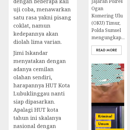
dengan beberapa kali
Jajaran Polres
Ogan
uji coba, menawarkan
Komering Ulu
satu rasa yakni pisang
(OKU) Timur,
coklat, namun
Polda Sumsel
kedepannya akan
mengungkap...
diolah lima varian.
READ MORE
Jimi Iskandar
menyatakan dengan
adanya cemilan
olahan sendiri,
harapannya HUT Kota
Lubuklinggau nanti
siap dipasarkan.
Apalagi HUT kota
Kriminal
tahun ini skalanya
Umum
nasional dengan