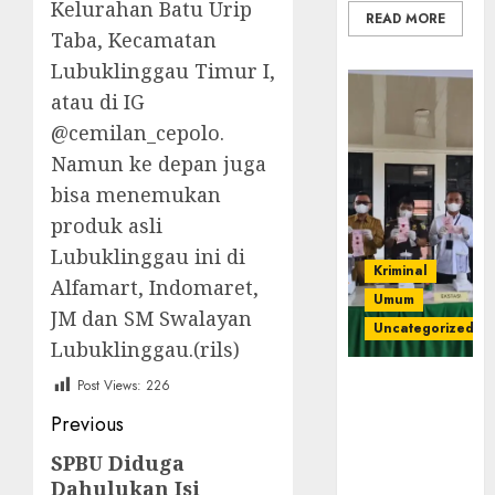
Kelurahan Batu Urip
READ MORE
Taba, Kecamatan
Lubuklinggau Timur I,
atau di IG
@cemilan_cepolo.
Namun ke depan juga
bisa menemukan
produk asli
Lubuklinggau ini di
Kriminal
Alfamart, Indomaret,
Umum
JM dan SM Swalayan
Uncategorized
Lubuklinggau.(rils)
‎Kejari Empat
Post Views:
226
Lawang
Post
Previous
Musnahkan
navigation
Barang Bukti
SPBU Diduga
Previous
45 Perkara
Dahulukan Isi