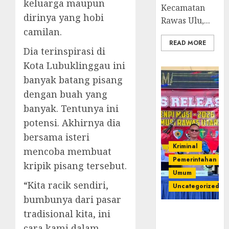
keluarga maupun
Kecamatan
dirinya yang hobi
Rawas Ulu,...
camilan.
READ MORE
Dia terinspirasi di
Kota Lubuklinggau ini
banyak batang pisang
dengan buah yang
banyak. Tentunya ini
potensi. Akhirnya dia
bersama isteri
Kriminal
mencoba membuat
Pemerintahan
kripik pisang tersebut.
Umum
“Kita racik sendiri,
Uncategorized
bumbunya dari pasar
Operasi
tradisional kita, ini
Senpi musi
cara kami dalam