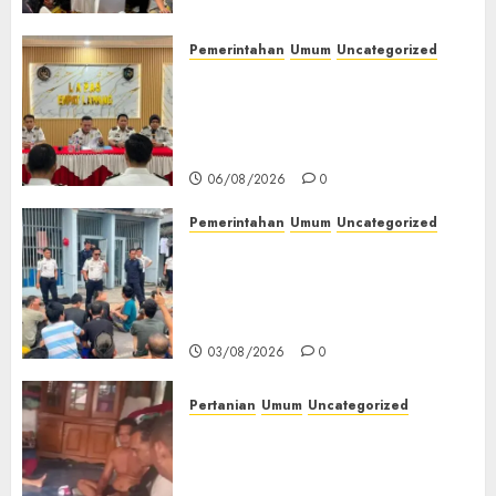
Bertanggung Jawab
07/08/2026
0
Pemerintahan
Umum
Uncategorized
‎Lapas Empat Lawang
Matangkan Persiapan
Peringatan HUT ke-81
Kemerdekaan RI‎
06/08/2026
0
Pemerintahan
Umum
Uncategorized
‎Lapas Empat Lawang Berikan
Pengarahan WBP, Tekankan
Keamanan, Kebersihan dan
Kesehatan‎
03/08/2026
0
Pertanian
Umum
Uncategorized
Lagi Menyadap Karet Dua
Petani Asal Desa Lesung Batu
Muda Diserang Beruang Liar