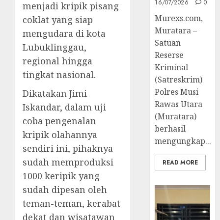
16/07/2026
0
menjadi kripik pisang
Murexs.com,
coklat yang siap
Muratara –
mengudara di kota
Satuan
Lubuklinggau,
Reserse
regional hingga
Kriminal
tingkat nasional.
(Satreskrim)
Polres Musi
Dikatakan Jimi
Rawas Utara
Iskandar, dalam uji
(Muratara)
coba pengenalan
berhasil
kripik olahannya
mengungkap...
sendiri ini, pihaknya
sudah memproduksi
READ MORE
1000 keripik yang
sudah dipesan oleh
teman-teman, kerabat
dekat dan wisatawan