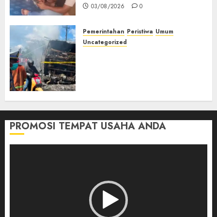
03/08/2026
0
Pemerintahan
Peristiwa
Umum
Uncategorized
Direktur Dan Pemilik Truk
Tangki Ditetapkan Sebagai
Tersangka Atas Kecelakaan
Bus ALS yang Tewaskan 19
Orang
03/08/2026
0
PROMOSI TEMPAT USAHA ANDA
Pemutar
Video