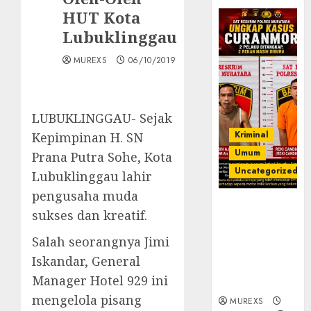
HUT Kota
Lubuklinggau
MUREXS
06/10/2019
LUBUKLINGGAU- Sejak
Kriminal
Kepimpinan H. SN
Umum
Prana Putra Sohe, Kota
Uncategorized
Lubuklinggau lahir
pengusaha muda
Kasatreskrim
sukses dan kreatif.
Polres
Muratara
Salah seorangnya Jimi
ungkap Dua
Iskandar, General
Pelaku
Manager Hotel 929 ini
Curanmor
mengelola pisang
MUREXS