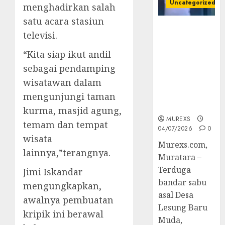
Uncategorized
menghadirkan salah
satu acara stasiun
Bandar Sabu
televisi.
Asal Rawas
Ulu Musi
“Kita siap ikut andil
Rawas Utara
sebagai pendamping
Di Sergap Set
wisatawan dalam
Res Narkoba
Polres
mengunjungi taman
Muratara
kurma, masjid agung,
MUREXS
temam dan tempat
04/07/2026
0
wisata
Murexs.com,
lainnya,”terangnya.
Muratara –
Terduga
Jimi Iskandar
bandar sabu
mengungkapkan,
asal Desa
awalnya pembuatan
Lesung Baru
kripik ini berawal
Muda,