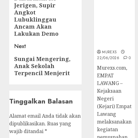
post:
Berkekuatan
Jerigen, Supir
Hukum
Angkot
Tetap,
Lubuklinggau
Tegaskan
Ancam Akan
Komitmen
Lakukan Demo
Penegakan
Hukum‎
Next
MUREXS
Next
Sungai Mengering,
22/06/2026
0
Anak Sekolah
post:
‎Murexs.com,
Terpencil Menjerit
EMPAT
LAWANG –
Kejaksaan
Negeri
Tinggalkan Balasan
(Kejari) Empat
Lawang
Alamat email Anda tidak akan
melaksanakan
dipublikasikan.
Ruas yang
kegiatan
wajib ditandai
*
pemusnahan