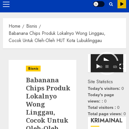
Primary
Menu
Home
Bisnis
Babanana Chips Produk Lokalnyo Wong Linggau,
Cocok Untuk Oleh-Oleh HUT Kota Lubuklinggau
Pemutar
Video
00:00
03:08
Bisnis
Babanana
Site Statistics
Chips Produk
Today's visitors:
0
Lokalnyo
Today's page
views: :
0
Wong
Total visitors :
0
Linggau,
Total page views:
0
Cocok Untuk
KRIMAINAL
Oleh-Oleh