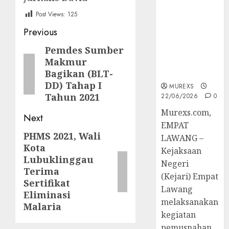
Berkekuatan
Post Views:
125
Hukum
Tetap,
Post
Previous
Tegaskan
navigation
Pemdes Sumber
Previous
Komitmen
Makmur
Penegakan
post:
Bagikan (BLT-
Hukum‎
DD) Tahap I
MUREXS
Tahun 2021
22/06/2026
0
‎Murexs.com,
Next
EMPAT
PHMS 2021, Wali
Next
LAWANG –
Kota
post:
Kejaksaan
Lubuklinggau
Negeri
Terima
(Kejari) Empat
Sertifikat
Lawang
Eliminasi
melaksanakan
Malaria
kegiatan
pemusnahan