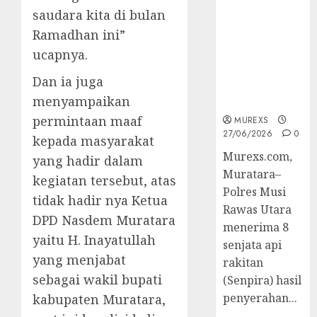
2026,Polres
saudara kita di bulan
Muratara
Ramadhan ini”
Berhasil
ucapnya.
Ungkap
Kejahatan
Dan ia juga
Senjata Api
menyampaikan
Ilegal
permintaan maaf
MUREXS
27/06/2026
0
kepada masyarakat
Murexs.com,
yang hadir dalam
Muratara–
kegiatan tersebut, atas
Polres Musi
tidak hadir nya Ketua
Rawas Utara
DPD Nasdem Muratara
menerima 8
yaitu H. Inayatullah
senjata api
yang menjabat
rakitan
sebagai wakil bupati
(Senpira) hasil
penyerahan...
kabupaten Muratara,