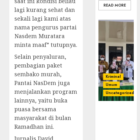
saat ini kondisi beliau
READ MORE
lagi kurang sehat dan
sekali lagi kami atas
nama pengurus partai
Nasdem Muratara
minta maaf” tutupnya.
Selain penyaluran,
pembagian paket
sembako murah,
Kriminal
Pantai NasDem juga
Umum
menjalankan program
Uncategorized
lainnya, yaitu buka
puasa bersama
‎Kejari Empat
Lawang
masyarakat di bulan
Musnahkan
Ramadhan ini.
Barang Bukti
45 Perkara
Jurnalis David