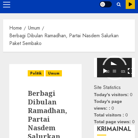
Primary
Menu
Home
Umum
Berbagi Dibulan Ramadhan, Partai Nasdem Salurkan
Paket Sembako
Pemutar
Video
00:00
03:08
Politik
Umum
Site Statistics
Berbagi
Today's visitors:
0
Dibulan
Today's page
Ramadhan,
views: :
0
Total visitors :
0
Partai
Total page views:
0
Nasdem
KRIMAINAL
Salurkan