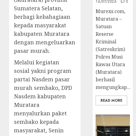
16/07/2026
0
Sumatera Selatan,
Murexs.com,
berbagi kebahagiaan
Muratara –
kepada masyarakat
Satuan
kabupaten Muratara
Reserse
Kriminal
dengan mengeluarkan
(Satreskrim)
pasar murah.
Polres Musi
Melalui kegiatan
Rawas Utara
sosial yakni program
(Muratara)
partai Nasdem pasar
berhasil
mengungkap...
murah sembako, DPD
Nasdem kabupaten
READ MORE
Muratara
menyalurkan paket
sembako kepada
masyarakat, Senin