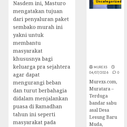
Uncategorized
Nasdem ini, Masturo
mengatakan tujuan
Bandar Sabu
dari penyaluran paket
Asal Rawas
sembako murah ini
Ulu Musi
yakni untuk
Rawas Utara
Di Sergap Set
membantu
Res Narkoba
masyarakat
Polres
khususnya bagi
Muratara
keluarga pra sejahtera
MUREXS
04/07/2026
0
agar dapat
Murexs.com,
mengurangi beban
Muratara –
dan turut berbahagia
Terduga
didalam menjalankan
bandar sabu
puasa di Ramadhan
asal Desa
tahun ini seperti
Lesung Baru
masyarakat pada
Muda,