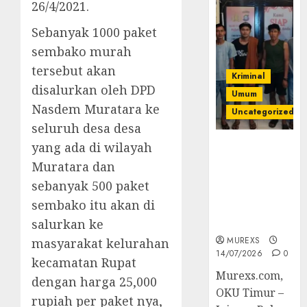
26/4/2021.
Sebanyak 1000 paket
sembako murah
tersebut akan
Kriminal
disalurkan oleh DPD
Umum
Nasdem Muratara ke
Uncategorized
seluruh desa desa
yang ada di wilayah
Polres OKUT
Gagalkan
Muratara dan
Pengiriman
sebanyak 500 paket
368 Ton
sembako itu akan di
Batubara
Ilegal
salurkan ke
MUREXS
masyarakat kelurahan
14/07/2026
0
kecamatan Rupat
Murexs.com,
dengan harga 25,000
OKU Timur –
rupiah per paket nya,