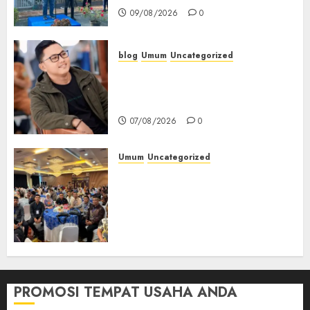
09/08/2026
0
blog
Umum
Uncategorized
Tampu Bolon: Semula Bersua
Setia, Retak Kaca di Bibir
Jendela
07/08/2026
0
Umum
Uncategorized
Tingkatkan Profesionalisme,
Wakapolres Polres Muratara
Ikuti Training of Trainer
(TOT) AI Aman dan
Bertanggung Jawab
07/08/2026
0
PROMOSI TEMPAT USAHA ANDA