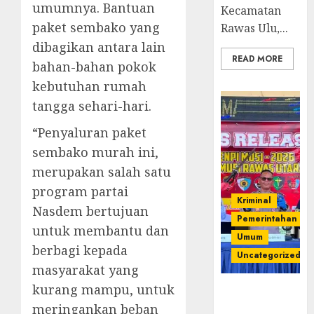
umumnya. Bantuan
Kecamatan
paket sembako yang
Rawas Ulu,...
dibagikan antara lain
READ MORE
bahan-bahan pokok
kebutuhan rumah
tangga sehari-hari.
“Penyaluran paket
sembako murah ini,
merupakan salah satu
program partai
Kriminal
Nasdem bertujuan
Pemerintahan
untuk membantu dan
Umum
berbagi kepada
Uncategorized
masyarakat yang
kurang mampu, untuk
Operasi
Senpi musi
meringankan beban