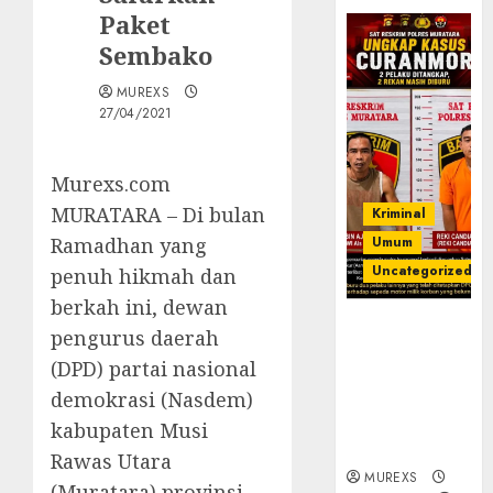
Paket
Sembako
MUREXS
27/04/2021
Murexs.com
MURATARA – Di bulan
Kriminal
Ramadhan yang
Umum
Uncategorized
penuh hikmah dan
berkah ini, dewan
Kasatreskrim
pengurus daerah
Polres
(DPD) partai nasional
Muratara
demokrasi (Nasdem)
ungkap Dua
Pelaku
kabupaten Musi
Curanmor
Rawas Utara
MUREXS
(Muratara) provinsi