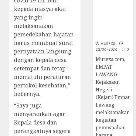
covid 19 ini. Dan
Hukum
kepada masyarakat
Tetap,
Tegaskan
yang ingin
Komitmen
melaksanakan
Penegakan
persedekahan hajatan
Hukum‎
harus membuat surat
MUREXS
22/06/2026
0
pernyataan langsung
‎Murexs.com,
dengan kepala desa
EMPAT
setempat dan tetap
LAWANG –
mematuhi peraturan
Kejaksaan
pertokol kesehatan,”
Negeri
bebernya.
(Kejari) Empat
Lawang
“Saya juga
melaksanakan
menyarankan agar
kegiatan
Kepala desa dan
pemusnahan
perangkatnya segera
barang