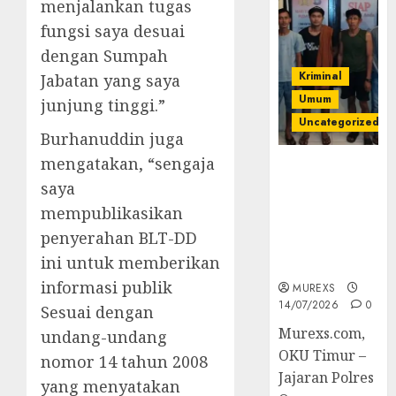
menjalankan tugas
fungsi saya desuai
dengan Sumpah
Kriminal
Jabatan yang saya
Umum
junjung tinggi.”
Uncategorized
Burhanuddin juga
mengatakan, “sengaja
Polres OKUT
saya
Gagalkan
Pengiriman
mempublikasikan
368 Ton
penyerahan BLT-DD
Batubara
ini untuk memberikan
Ilegal
informasi publik
MUREXS
14/07/2026
0
Sesuai dengan
Murexs.com,
undang-undang
OKU Timur –
nomor 14 tahun 2008
Jajaran Polres
yang menyatakan