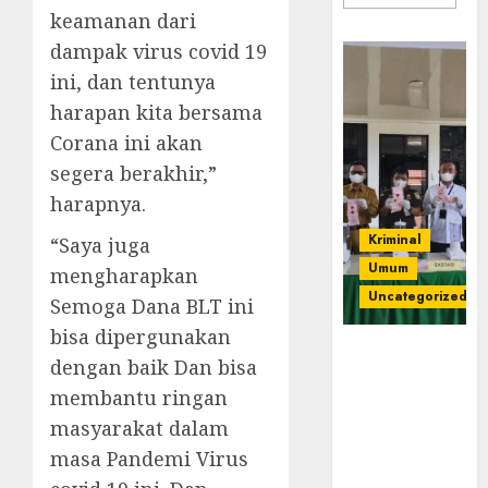
keamanan dari
dampak virus covid 19
ini, dan tentunya
harapan kita bersama
Corana ini akan
segera berakhir,”
harapnya.
Kriminal
“Saya juga
Umum
mengharapkan
Uncategorized
Semoga Dana BLT ini
bisa dipergunakan
‎Kejari Empat
dengan baik Dan bisa
Lawang
membantu ringan
Musnahkan
Barang Bukti
masyarakat dalam
45 Perkara
masa Pandemi Virus
Berkekuatan