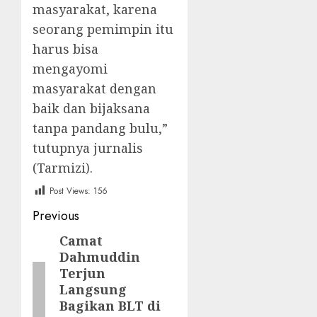
masyarakat, karena
seorang pemimpin itu
harus bisa
mengayomi
masyarakat dengan
baik dan bijaksana
tanpa pandang bulu,”
tutupnya jurnalis
(Tarmizi).
Post Views:
156
Post
Previous
navigation
Camat
Previous
Dahmuddin
post:
Terjun
Langsung
Bagikan BLT di