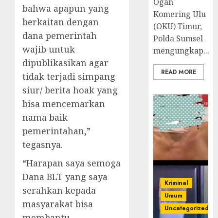
Ogan
bahwa apapun yang
Komering Ulu
berkaitan dengan
(OKU) Timur,
dana pemerintah
Polda Sumsel
wajib untuk
mengungkap...
dipublikasikan agar
READ MORE
tidak terjadi simpang
siur/ berita hoak yang
bisa mencemarkan
nama baik
pemerintahan,”
tegasnya.
“Harapan saya semoga
Dana BLT yang saya
Kriminal
serahkan kepada
Umum
masyarakat bisa
Uncategorized
membantu