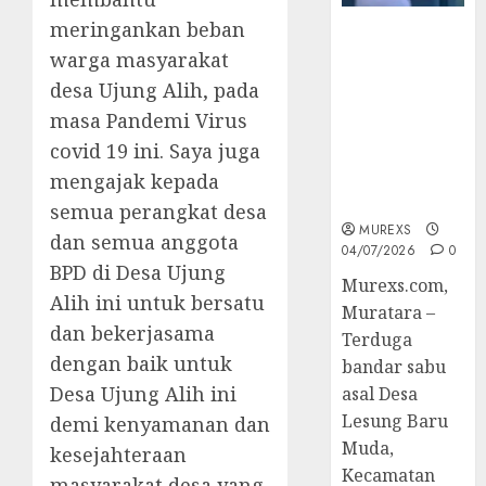
meringankan beban
Bandar Sabu
warga masyarakat
Asal Rawas
Ulu Musi
desa Ujung Alih, pada
Rawas Utara
masa Pandemi Virus
Di Sergap Set
covid 19 ini. Saya juga
Res Narkoba
Polres
mengajak kepada
Muratara
semua perangkat desa
MUREXS
dan semua anggota
04/07/2026
0
BPD di Desa Ujung
Murexs.com,
Alih ini untuk bersatu
Muratara –
dan bekerjasama
Terduga
dengan baik untuk
bandar sabu
Desa Ujung Alih ini
asal Desa
Lesung Baru
demi kenyamanan dan
Muda,
kesejahteraan
Kecamatan
masyarakat desa yang