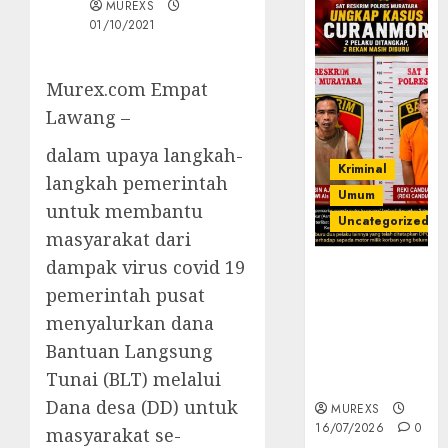
MUREXS
01/10/2021
Murex.com Empat
Lawang –
dalam upaya langkah-
Kriminal
langkah pemerintah
Umum
untuk membantu
Uncategorized
masyarakat dari
dampak virus covid 19
Kasatreskrim
pemerintah pusat
Polres
Muratara
menyalurkan dana
ungkap Dua
Bantuan Langsung
Pelaku
Tunai (BLT) melalui
Curanmor
Dana desa (DD) untuk
MUREXS
16/07/2026
0
masyarakat se-