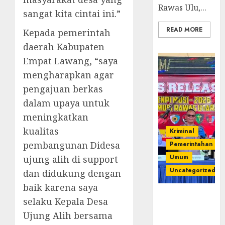
Rawas Ulu,...
sangat kita cintai ini.”
READ MORE
Kepada pemerintah
daerah Kabupaten
Empat Lawang, “saya
mengharapkan agar
pengajuan berkas
dalam upaya untuk
meningkatkan
kualitas
Kriminal
pembangunan Didesa
Pemerintahan
Umum
ujung alih di support
Uncategorized
dan didukung dengan
baik karena saya
Operasi
selaku Kepala Desa
Senpi musi
Ujung Alih bersama
2026,Polres