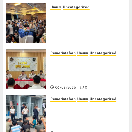
Umum
Uncategorized
Tingkatkan Profesionalisme,
Wakapolres Polres Muratara
Ikuti Training of Trainer
(TOT) AI Aman dan
Bertanggung Jawab
07/08/2026
0
Pemerintahan
Umum
Uncategorized
‎Lapas Empat Lawang
Matangkan Persiapan
Peringatan HUT ke-81
Kemerdekaan RI‎
06/08/2026
0
Pemerintahan
Umum
Uncategorized
‎Lapas Empat Lawang Berikan
Pengarahan WBP, Tekankan
Keamanan, Kebersihan dan
Kesehatan‎