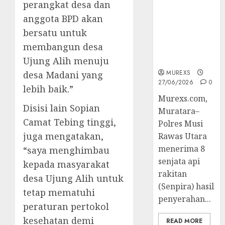
perangkat desa dan
Muratara
Berhasil
anggota BPD akan
Ungkap
bersatu untuk
Kejahatan
membangun desa
Senjata Api
Ilegal
Ujung Alih menuju
MUREXS
desa Madani yang
27/06/2026
0
lebih baik.”
Murexs.com,
Disisi lain Sopian
Muratara–
Camat Tebing tinggi,
Polres Musi
juga mengatakan,
Rawas Utara
menerima 8
“saya menghimbau
senjata api
kepada masyarakat
rakitan
desa Ujung Alih untuk
(Senpira) hasil
tetap mematuhi
penyerahan...
peraturan pertokol
kesehatan demi
READ MORE