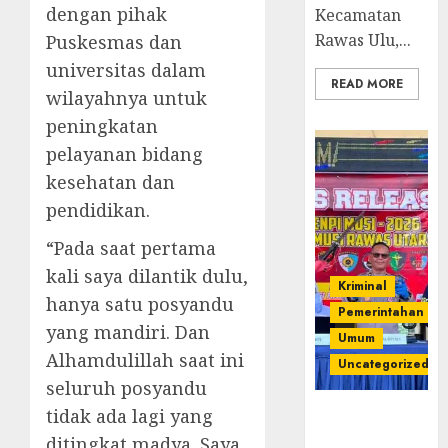
dengan pihak
Kecamatan
Rawas Ulu,...
Puskesmas dan
universitas dalam
READ MORE
wilayahnya untuk
peningkatan
pelayanan bidang
kesehatan dan
pendidikan.
“Pada saat pertama
kali saya dilantik dulu,
Kriminal
hanya satu posyandu
Pemerintahan
yang mandiri. Dan
Umum
Alhamdulillah saat ini
Uncategorized
seluruh posyandu
tidak ada lagi yang
Operasi
Senpi musi
ditingkat madya. Saya