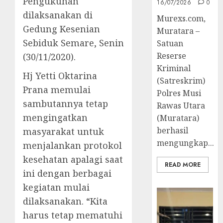
Pengukuhan
16/07/2026
0
dilaksanakan di
Murexs.com,
Gedung Kesenian
Muratara –
Sebiduk Semare, Senin
Satuan
Reserse
(30/11/2020).
Kriminal
Hj Yetti Oktarina
(Satreskrim)
Prana memulai
Polres Musi
sambutannya tetap
Rawas Utara
mengingatkan
(Muratara)
berhasil
masyarakat untuk
mengungkap...
menjalankan protokol
kesehatan apalagi saat
READ MORE
ini dengan berbagai
kegiatan mulai
dilaksanakan. “Kita
harus tetap mematuhi