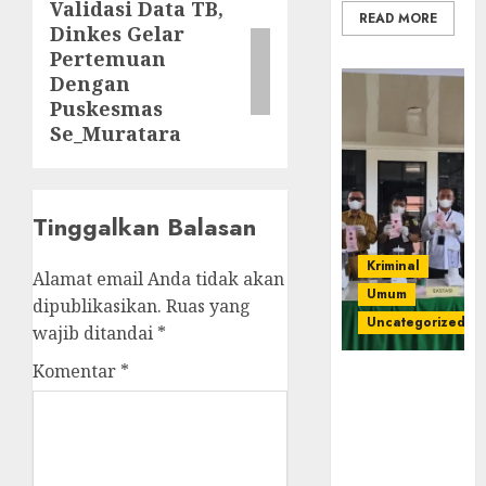
Validasi Data TB,
Next
READ MORE
Dinkes Gelar
post:
Pertemuan
Dengan
Puskesmas
Se_Muratara
Tinggalkan Balasan
Kriminal
Alamat email Anda tidak akan
Umum
dipublikasikan.
Ruas yang
Uncategorized
wajib ditandai
*
Komentar
*
‎Kejari Empat
Lawang
Musnahkan
Barang Bukti
45 Perkara