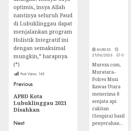
2026,Polres
optimis, insya Allah
Muratara
nantinya seluruh Paud
Berhasil
Ungkap
di Lubuklinggau dapat
Kejahatan
menjalankan program
Senjata Api
Holistik Integratif ini
Ilegal
dengan semaksimal
MUREXS
mungkin,” harapnya.
27/06/2026
0
(*)
Murexs.com,
Muratara–
Post Views:
145
Polres Musi
Post
Previous
Rawas Utara
navigation
menerima 8
Previous
APBD Kota
senjata api
Lubuklinggau 2021
post:
rakitan
Disahkan
(Senpira) hasil
Next
penyerahan...