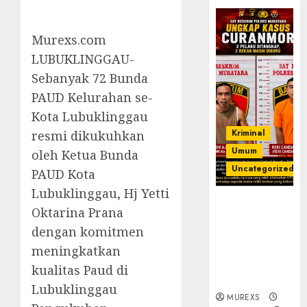
Murexs.com
LUBUKLINGGAU-
Sebanyak 72 Bunda
PAUD Kelurahan se-
Kota Lubuklinggau
Kriminal
resmi dikukuhkan
Umum
oleh Ketua Bunda
Uncategorized
PAUD Kota
Lubuklinggau, Hj Yetti
Kasatreskrim
Oktarina Prana
Polres
dengan komitmen
Muratara
ungkap Dua
meningkatkan
Pelaku
kualitas Paud di
Curanmor
Lubuklinggau
MUREXS