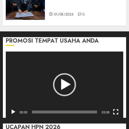
Pertanggungjawaban APBD
2025 Empat Lawang
01/08/2026
0
PROMOSI TEMPAT USAHA ANDA
Pemutar
Video
00:00
03:08
UCAPAN HPN 2026