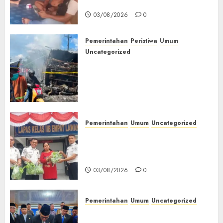
Muda Diserang Beruang Liar
03/08/2026
0
Pemerintahan
Peristiwa
Umum
Uncategorized
Direktur Dan Pemilik Truk
Tangki Ditetapkan Sebagai
Tersangka Atas Kecelakaan
Bus ALS yang Tewaskan 19
Orang
03/08/2026
0
Pemerintahan
Umum
Uncategorized
‎Panen Sayuran Organik,
Lapas Empat Lawang Dorong
Kemandirian Warga Binaan
03/08/2026
0
Pemerintahan
Umum
Uncategorized
‎Seluruh Fraksi DPRD Setujui