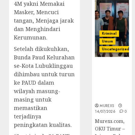
4M yakni Memakai
Masker, Mencuci
tangan, Menjaga jarak
dan Menghindari
Kriminal
Kerumunan.
Umum
Setelah dikukuhkan,
Uncategorized
Bunda Paud Kelurahan
Polres OKUT
se-Kota Lubuklinggau
Gagalkan
dihimbau untuk turun
Pengiriman
ke PAUD dalam
368 Ton
wilayah masung-
Batubara
Ilegal
masing untuk
MUREXS
memastikan
14/07/2026
0
terjadinya
Murexs.com,
peningkatan kualitas.
OKU Timur –