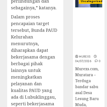
perlindungan dan
Uncategorized
sebagainya,” katanya.
Bandar Sabu
Dalam proses
Asal Rawas
pencapaian target
Ulu Musi
Rawas Utara
tersebut, Bunda PAUD
Di Sergap Set
Kelurahan
Res Narkoba
menurutnya,
Polres
diharapkan dapat
Muratara
bekerjasama dengan
MUREXS
04/07/2026
0
berbagai pihak
Murexs.com,
lainnya untuk
Muratara –
meningkatkan
Terduga
pelayanan dan
bandar sabu
kualitas PAUD yang
asal Desa
ada di Lubuklinggau,
Lesung Baru
seperti bekerjasama
Muda,