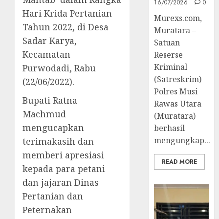
16/07/2026
0
Hari Krida Pertanian
Murexs.com,
Tahun 2022, di Desa
Muratara –
Sadar Karya,
Satuan
Kecamatan
Reserse
Kriminal
Purwodadi, Rabu
(Satreskrim)
(22/06/2022).
Polres Musi
Bupati Ratna
Rawas Utara
Machmud
(Muratara)
mengucapkan
berhasil
mengungkap...
terimakasih dan
memberi apresiasi
READ MORE
kepada para petani
dan jajaran Dinas
Pertanian dan
Peternakan