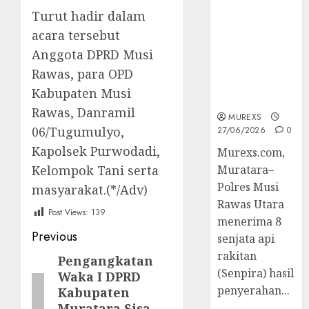
2026,Polres
Turut hadir dalam
Muratara
acara tersebut
Berhasil
Anggota DPRD Musi
Ungkap
Kejahatan
Rawas, para OPD
Senjata Api
Kabupaten Musi
Ilegal
Rawas, Danramil
MUREXS
06/Tugumulyo,
27/06/2026
0
Kapolsek Purwodadi,
Murexs.com,
Kelompok Tani serta
Muratara–
Polres Musi
masyarakat.(*/Adv)
Rawas Utara
Post Views:
139
menerima 8
Post
Previous
senjata api
rakitan
navigation
Pengangkatan
Previous
(Senpira) hasil
Waka I DPRD
post:
penyerahan...
Kabupaten
Muratara Sisa