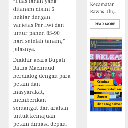
“Luas lahan yanģ
Kecamatan
ditanam disini 6
Rawas Ulu,...
hektar dengan
varietas Pertiwi dan
READ MORE
umur panen 85-90
hari setelah tanam,”
jelasnya.
Diakhir acara Bupati
Ratna Machmud
berdialog dengan para
Kriminal
petani dan
Pemerintahan
masyarakat,
Umum
memberikan
Uncategorized
semangat dan arahan
untuk kemajuan
Operasi
petani dimasa depan.
Senpi musi