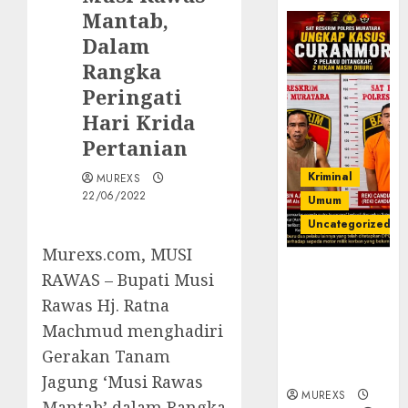
Mantab,
Dalam
Rangka
Peringati
Hari Krida
Pertanian
Kriminal
MUREXS
22/06/2022
Umum
Uncategorized
Murexs.com, MUSI
Kasatreskrim
RAWAS – Bupati Musi
Polres
Rawas Hj. Ratna
Muratara
Machmud menghadiri
ungkap Dua
Pelaku
Gerakan Tanam
Curanmor
Jagung ‘Musi Rawas
MUREXS
Mantab’ dalam Rangka