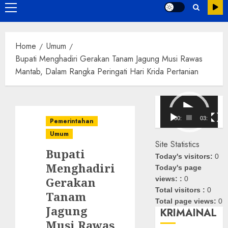
Primary
Menu
Home
Umum
Bupati Menghadiri Gerakan Tanam Jagung Musi Rawas
Mantab, Dalam Rangka Peringati Hari Krida Pertanian
Pemutar
Video
00:00
03:08
Pemerintahan
Umum
Site Statistics
Bupati
Today's visitors:
0
Menghadiri
Today's page
Gerakan
views: :
0
Total visitors :
0
Tanam
Total page views:
0
Jagung
KRIMAINAL
Musi Rawas