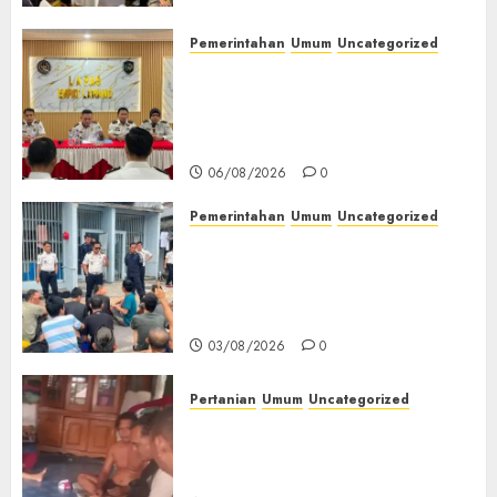
07/08/2026
0
Pemerintahan
Umum
Uncategorized
‎Lapas Empat Lawang
Matangkan Persiapan
Peringatan HUT ke-81
Kemerdekaan RI‎
06/08/2026
0
Pemerintahan
Umum
Uncategorized
‎Lapas Empat Lawang Berikan
Pengarahan WBP, Tekankan
Keamanan, Kebersihan dan
Kesehatan‎
03/08/2026
0
Pertanian
Umum
Uncategorized
Lagi Menyadap Karet Dua
Petani Asal Desa Lesung Batu
Muda Diserang Beruang Liar