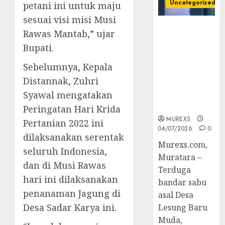
Uncategorized
petani ini untuk maju
sesuai visi misi Musi
Bandar Sabu
Rawas Mantab,” ujar
Asal Rawas
Bupati.
Ulu Musi
Rawas Utara
Sebelumnya, Kepala
Di Sergap Set
Distannak, Zuhri
Res Narkoba
Syawal mengatakan
Polres
Muratara
Peringatan Hari Krida
MUREXS
Pertanian 2022 ini
04/07/2026
0
dilaksanakan serentak
Murexs.com,
seluruh Indonesia,
Muratara –
dan di Musi Rawas
Terduga
hari ini dilaksanakan
bandar sabu
penanaman Jagung di
asal Desa
Desa Sadar Karya ini.
Lesung Baru
Muda,