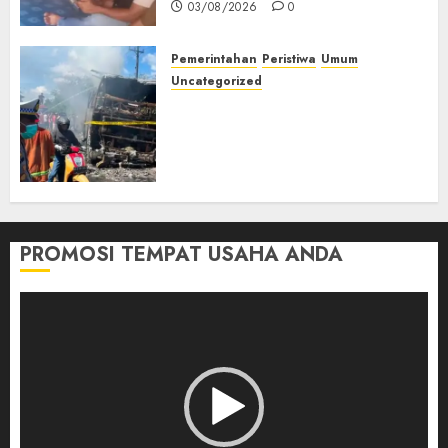
03/08/2026
0
Pemerintahan
Peristiwa
Umum
Uncategorized
Direktur Dan Pemilik Truk
Tangki Ditetapkan Sebagai
Tersangka Atas Kecelakaan
Bus ALS yang Tewaskan 19
Orang
03/08/2026
0
PROMOSI TEMPAT USAHA ANDA
Pemutar
Video