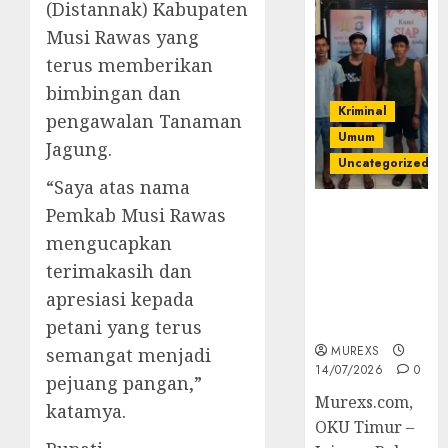
(Distannak) Kabupaten
Musi Rawas yang
terus memberikan
bimbingan dan
Kriminal
pengawalan Tanaman
Umum
Jagung.
Uncategorized
“Saya atas nama
Pemkab Musi Rawas
Polres OKUT
Gagalkan
mengucapkan
Pengiriman
terimakasih dan
368 Ton
apresiasi kepada
Batubara
Ilegal
petani yang terus
MUREXS
semangat menjadi
14/07/2026
0
pejuang pangan,”
Murexs.com,
katamya.
OKU Timur –