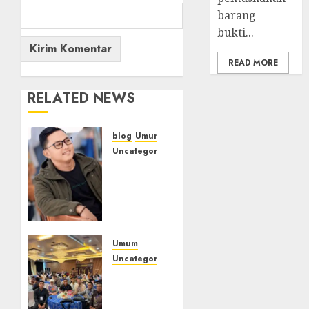
barang
bukti...
READ MORE
RELATED NEWS
blog
Umum
Uncategorized
Tampu
Bolon:
Semula
Bersua
Setia,
Retak
Umum
Kaca di
Uncategorized
Bibir
Tingkatkan
Jendela
Profesionalisme,
Wakapolres