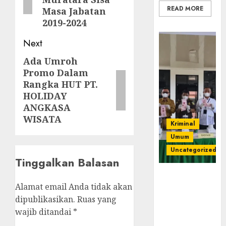
READ MORE
Masa Jabatan
2019-2024
Next
Ada Umroh
Next
Promo Dalam
post:
Rangka HUT PT.
HOLIDAY
ANGKASA
WISATA
Kriminal
Umum
Uncategorized
Tinggalkan Balasan
‎Kejari Empat
Alamat email Anda tidak akan
Lawang
Musnahkan
dipublikasikan.
Ruas yang
Barang Bukti
wajib ditandai
*
45 Perkara