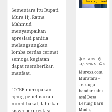
Uncategorized
Sementara itu Bupati
Bandar Sabu
Mura Hj. Ratna
Asal Rawas
Mahmud
Ulu Musi
menyampaikan
Rawas Utara
Di Sergap Set
apresiasi panitia
Res Narkoba
melangsungkan
Polres
lomba cerdas cermat
Muratara
semoga kegiatan
MUREXS
04/07/2026
0
dapat memberikan
Murexs.com,
manfaat.
Muratara –
Terduga
“CCBB merupakan
bandar sabu
ajang penelusuran
asal Desa
minat bakat, lahirkan
Lesung Baru
Muda,
siswa berprestasi