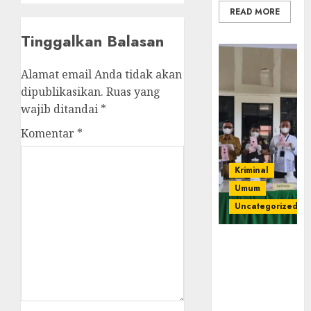
READ MORE
Tinggalkan Balasan
Alamat email Anda tidak akan
dipublikasikan.
Ruas yang
wajib ditandai
*
Komentar
*
Kriminal
Umum
Uncategorized
‎Kejari Empat
Lawang
Musnahkan
Barang Bukti
45 Perkara