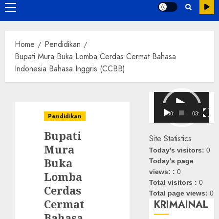
Primary
Menu
Home
Pendidikan
Bupati Mura Buka Lomba Cerdas Cermat Bahasa
Indonesia Bahasa Inggris (CCBB)
Pemutar
Video
00:00
03:08
Pendidikan
Bupati
Site Statistics
Mura
Today's visitors:
0
Buka
Today's page
views: :
0
Lomba
Total visitors :
0
Cerdas
Total page views:
0
Cermat
KRIMAINAL
Bahasa