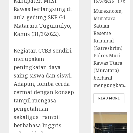
Kabupaten Musi
16/07/2026
0
Rawas berlangsung di
Murexs.com,
aula gedung SKB G1
Muratara –
Mataram Tugumulyo,
Satuan
Reserse
Kamis (31/3/2022).
Kriminal
(Satreskrim)
Kegiatan CCBB sendiri
Polres Musi
merupakan
Rawas Utara
peningkatan daya
(Muratara)
saing siswa dan siswi.
berhasil
Adapun, lomba cerda
mengungkap...
cermat dengan konsep
READ MORE
tampil mengasa
pengetahuan
sekaligus trampil
berbahasa Inggris