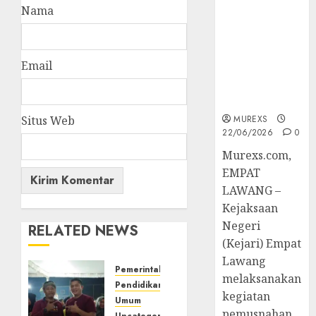
Berkekuatan
Nama
Hukum
Tetap,
Tegaskan
Email
Komitmen
Penegakan
Hukum‎
Situs Web
MUREXS
22/06/2026
0
‎Murexs.com,
EMPAT
LAWANG –
Kejaksaan
Negeri
RELATED NEWS
(Kejari) Empat
Lawang
Pemerintahan
melaksanakan
Pendidikan
kegiatan
Umum
pemusnahan