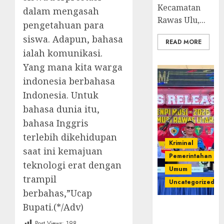
Kecamatan
dalam mengasah
Rawas Ulu,...
pengetahuan para
siswa. Adapun, bahasa
READ MORE
ialah komunikasi.
Yang mana kita warga
indonesia berbahasa
Indonesia. Untuk
bahasa dunia itu,
bahasa Inggris
terlebih dikehidupan
Kriminal
saat ini kemajuan
Pemerintahan
teknologi erat dengan
Umum
trampil
Uncategorized
berbahas,”Ucap
Bupati.(*/Adv)
Operasi
Senpi musi
Post Views:
198