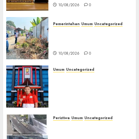
10/08/2026
0
Pemerintahan
Umum
Uncategorized
‎Lapas Empat Lawang Gelar
Aksi Bersih Lingkungan
Sambut HUT ke-81 RI‎
10/08/2026
0
Umum
Uncategorized
Kasus Dugaan Libatkan PT
Pancaroba dan Korupsi PT
MEP Senyap, PWRI Muba
Desak Kejari dan Polres Buka
Perkembangan Perkara
10/08/2026
0
Peristiwa
Umum
Uncategorized
Bus Paimaham Alami Insiden
Lakalantas di Lubuklinggau,