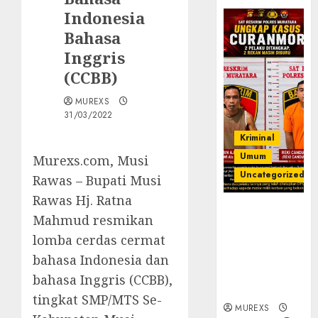
Indonesia
Bahasa
Inggris
(CCBB)
MUREXS
31/03/2022
Kriminal
Umum
Murexs.com, Musi
Uncategorized
Rawas – Bupati Musi
Rawas Hj. Ratna
Kasatreskrim
Mahmud resmikan
Polres
lomba cerdas cermat
Muratara
ungkap Dua
bahasa Indonesia dan
Pelaku
bahasa Inggris (CCBB),
Curanmor
tingkat SMP/MTS Se-
MUREXS