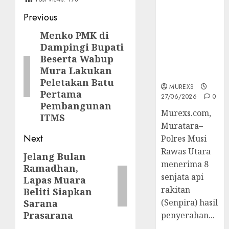
2026,Polres
Post
Previous
Muratara
Berhasil
navigation
Menko PMK di
Previous
Ungkap
Dampingi Bupati
post:
Kejahatan
Beserta Wabup
Senjata Api
Mura Lakukan
Ilegal
Peletakan Batu
MUREXS
Pertama
27/06/2026
0
Pembangunan
Murexs.com,
ITMS
Muratara–
Next
Polres Musi
Rawas Utara
Jelang Bulan
Next
menerima 8
Ramadhan,
post:
senjata api
Lapas Muara
rakitan
Beliti Siapkan
(Senpira) hasil
Sarana
Prasarana
penyerahan...