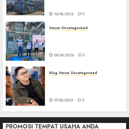
Pihak Loket Masih Tunggu
Keputusan Perusahaan
10/08/2026
0
Umum
Uncategorized
‎Sambut HUT RI ke-81, Lapas
Empat Lawang Gelar Pekan
Olahraga
09/08/2026
0
blog
Umum
Uncategorized
Tampu Bolon: Semula Bersua
Setia, Retak Kaca di Bibir
Jendela
07/08/2026
0
PROMOSI TEMPAT USAHA ANDA