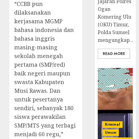
Jajaran Polres
“CCBB pun
Ogan
dilaksanakan
Komering Ulu
kerjasama MGMP
(OKU) Timur,
bahasa indonesia dan
Polda Sumsel
bahasa inggris
mengungkap...
masing-masing
READ MORE
sekolah menegah
pertama (SMP/red)
baik negeri maupun
swasta Kabupaten
Musi Rawas. Dan
untuk pesertanya
sendiri, sebanyak 180
siswa perawakilan
SMP/MTS yang terbagi
Kriminal
Umum
menjadi 60 regu,”