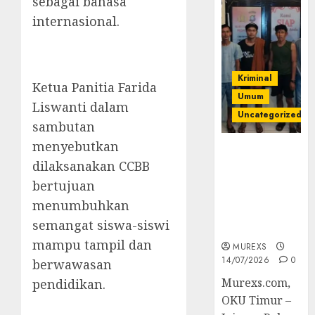
sebagai bahasa
internasional.
Kriminal
Ketua Panitia Farida
Umum
Liswanti dalam
Uncategorized
sambutan
menyebutkan
Polres OKUT
dilaksanakan CCBB
Gagalkan
Pengiriman
bertujuan
368 Ton
menumbuhkan
Batubara
semangat siswa-siswi
Ilegal
mampu tampil dan
MUREXS
14/07/2026
0
berwawasan
Murexs.com,
pendidikan.
OKU Timur –