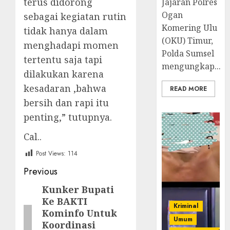
terus didorong
Jajaran Polres
Ogan
sebagai kegiatan rutin
Komering Ulu
tidak hanya dalam
(OKU) Timur,
menghadapi momen
Polda Sumsel
tertentu saja tapi
mengungkap...
dilakukan karena
kesadaran ,bahwa
READ MORE
bersih dan rapi itu
penting,” tutupnya.
Cal..
Post Views:
114
Post
Previous
navigation
Kunker Bupati
Previous
Ke BAKTI
post:
Kriminal
Kominfo Untuk
Umum
Koordinasi