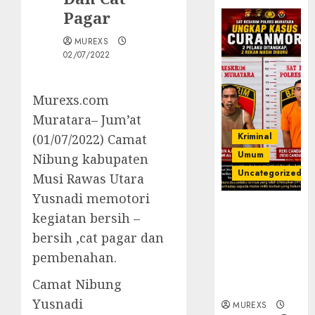
Pagar
MUREXS
02/07/2022
Murexs.com
Muratara– Jum’at
Kriminal
(01/07/2022) Camat
Umum
Nibung kabupaten
Uncategorized
Musi Rawas Utara
Yusnadi memotori
Kasatreskrim
kegiatan bersih –
Polres
bersih ,cat pagar dan
Muratara
ungkap Dua
pembenahan.
Pelaku
Camat Nibung
Curanmor
Yusnadi
MUREXS