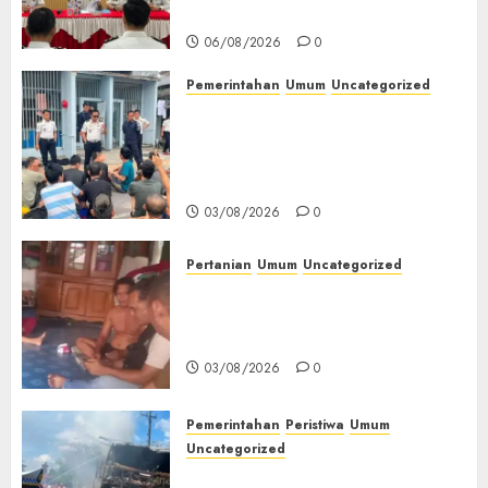
Kemerdekaan RI‎
06/08/2026
0
Pemerintahan
Umum
Uncategorized
‎Lapas Empat Lawang Berikan
Pengarahan WBP, Tekankan
Keamanan, Kebersihan dan
Kesehatan‎
03/08/2026
0
Pertanian
Umum
Uncategorized
Lagi Menyadap Karet Dua
Petani Asal Desa Lesung Batu
Muda Diserang Beruang Liar
03/08/2026
0
Pemerintahan
Peristiwa
Umum
Uncategorized
Direktur Dan Pemilik Truk