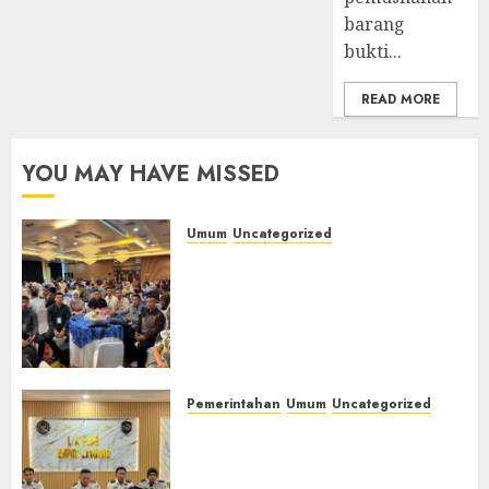
barang
bukti...
READ MORE
YOU MAY HAVE MISSED
Umum
Uncategorized
Tingkatkan Profesionalisme,
Wakapolres Polres Muratara
Ikuti Training of Trainer
(TOT) AI Aman dan
Bertanggung Jawab
07/08/2026
0
Pemerintahan
Umum
Uncategorized
‎Lapas Empat Lawang
Matangkan Persiapan
Peringatan HUT ke-81