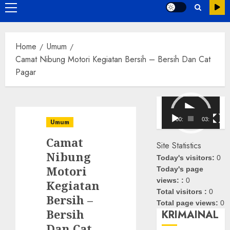
Primary
Menu
Home
Umum
Camat Nibung Motori Kegiatan Bersih – Bersih Dan Cat
Pagar
Pemutar
Video
00:00
03:08
Umum
Camat
Site Statistics
Nibung
Today's visitors:
0
Motori
Today's page
views: :
0
Kegiatan
Total visitors :
0
Bersih –
Total page views:
0
Bersih
KRIMAINAL
Dan Cat