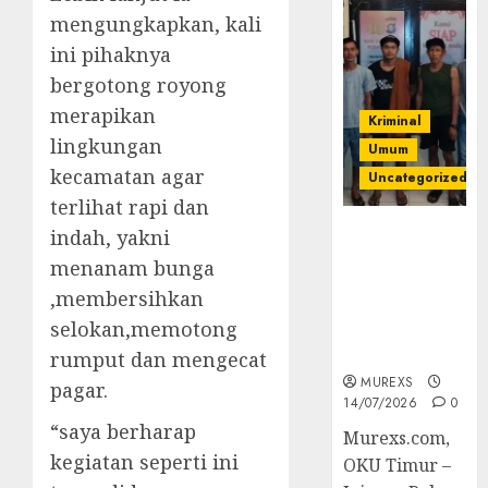
mengungkapkan, kali
ini pihaknya
bergotong royong
merapikan
Kriminal
lingkungan
Umum
kecamatan agar
Uncategorized
terlihat rapi dan
Polres OKUT
indah, yakni
Gagalkan
menanam bunga
Pengiriman
,membersihkan
368 Ton
selokan,memotong
Batubara
Ilegal
rumput dan mengecat
MUREXS
pagar.
14/07/2026
0
“saya berharap
Murexs.com,
kegiatan seperti ini
OKU Timur –