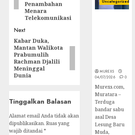
Uncategorized
Penambahan
Menara
Bandar Sabu
Telekomunikasi
Asal Rawas
Next
Ulu Musi
Rawas Utara
Kabar Duka,
Next
Di Sergap Set
Mantan Walikota
post:
Res Narkoba
Prabumulih
Polres
Rachman Djalili
Muratara
Meninggal
MUREXS
Dunia
04/07/2026
0
Murexs.com,
Muratara –
Tinggalkan Balasan
Terduga
bandar sabu
Alamat email Anda tidak akan
asal Desa
dipublikasikan.
Ruas yang
Lesung Baru
wajib ditandai
*
Muda,