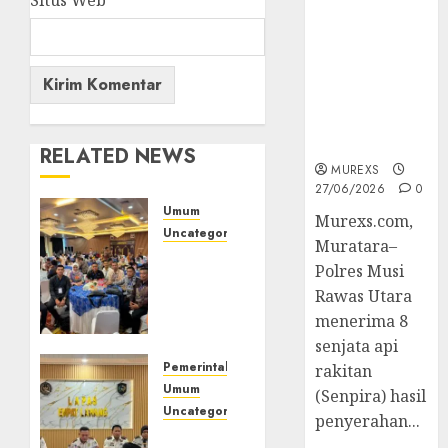
Situs Web
2026,Polres
Muratara
Berhasil
Ungkap
Kejahatan
Senjata Api
Ilegal
RELATED NEWS
MUREXS
27/06/2026
0
Umum
Murexs.com,
Uncategorized
Muratara–
Tingkatkan
Polres Musi
Profesionalisme,
Rawas Utara
Wakapolres
menerima 8
Polres
Muratara
senjata api
Ikuti
Pemerintahan
rakitan
Training
Umum
(Senpira) hasil
of
Uncategorized
penyerahan...
Trainer
‎Lapas