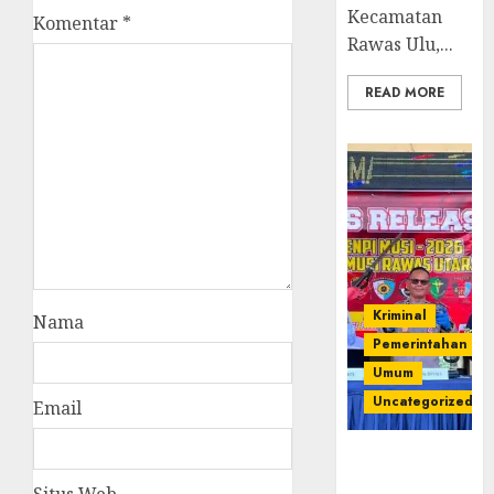
Kecamatan
Komentar
*
Rawas Ulu,...
READ MORE
Kriminal
Nama
Pemerintahan
Umum
Uncategorized
Email
Operasi
Senpi musi