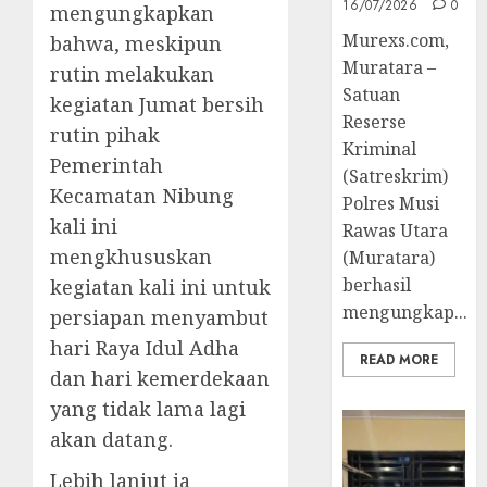
16/07/2026
0
mengungkapkan
Murexs.com,
bahwa, meskipun
Muratara –
rutin melakukan
Satuan
kegiatan Jumat bersih
Reserse
rutin pihak
Kriminal
Pemerintah
(Satreskrim)
Kecamatan Nibung
Polres Musi
kali ini
Rawas Utara
mengkhususkan
(Muratara)
berhasil
kegiatan kali ini untuk
mengungkap...
persiapan menyambut
hari Raya Idul Adha
READ MORE
dan hari kemerdekaan
yang tidak lama lagi
akan datang.
Lebih lanjut ia