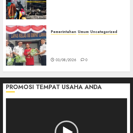
Tangki Ditetapkan Sebagai
Tersangka Atas Kecelakaan
Bus ALS yang Tewaskan 19
Orang
03/08/2026
0
Pemerintahan
Umum
Uncategorized
‎Panen Sayuran Organik,
Lapas Empat Lawang Dorong
Kemandirian Warga Binaan
03/08/2026
0
PROMOSI TEMPAT USAHA ANDA
Pemutar
Video