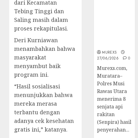
dari Kecamatan
2026,Polres
Muratara
Tebing Tinggi dan
Berhasil
Saling masih dalam
Ungkap
proses rekapitulasi.
Kejahatan
Senjata Api
Deri Kurniawan
Ilegal
menambahkan bahwa
MUREXS
masyarakat
27/06/2026
0
menyambut baik
Murexs.com,
program ini.
Muratara–
Polres Musi
“Hasil sosialisasi
Rawas Utara
menunjukkan bahwa
menerima 8
mereka merasa
senjata api
terbantu dengan
rakitan
adanya cek kesehatan
(Senpira) hasil
gratis ini,” katanya.
penyerahan...