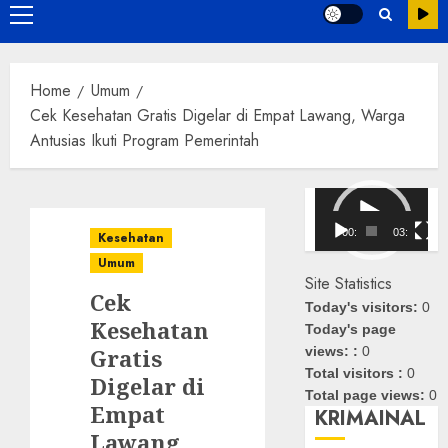
Primary
Menu
Home
Umum
Cek Kesehatan Gratis Digelar di Empat Lawang, Warga
Antusias Ikuti Program Pemerintah
Pemutar
Video
00:00
03:08
Kesehatan
Umum
Site Statistics
Cek
Today's visitors:
0
Kesehatan
Today's page
Gratis
views: :
0
Total visitors :
0
Digelar di
Total page views:
0
Empat
KRIMAINAL
Lawang,