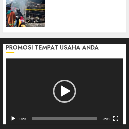
Direktur Dan Pemilik Truk
Tangki Ditetapkan Sebagai
Tersangka Atas Kecelakaan
Bus ALS yang Tewaskan 19
Orang
03/08/2026
0
PROMOSI TEMPAT USAHA ANDA
Pemutar
Video
00:00
03:08