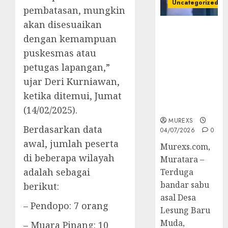
Uncategorized
pembatasan, mungkin
akan disesuaikan
Bandar Sabu
dengan kemampuan
Asal Rawas
Ulu Musi
puskesmas atau
Rawas Utara
petugas lapangan,”
Di Sergap Set
ujar Deri Kurniawan,
Res Narkoba
ketika ditemui, Jumat
Polres
Muratara
(14/02/2025).
MUREXS
Berdasarkan data
04/07/2026
0
awal, jumlah peserta
Murexs.com,
di beberapa wilayah
Muratara –
adalah sebagai
Terduga
bandar sabu
berikut:
asal Desa
– Pendopo: 7 orang
Lesung Baru
Muda,
– Muara Pinang: 10