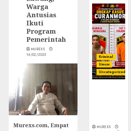
Warga
Antusias
Ikuti
Program
Pemerintah
MUREXS
14/02/2025
Kriminal
Umum
Uncategorized
Kasatreskrim
Polres
Muratara
ungkap Dua
Pelaku
Curanmor
Murexs.com, Empat
MUREXS