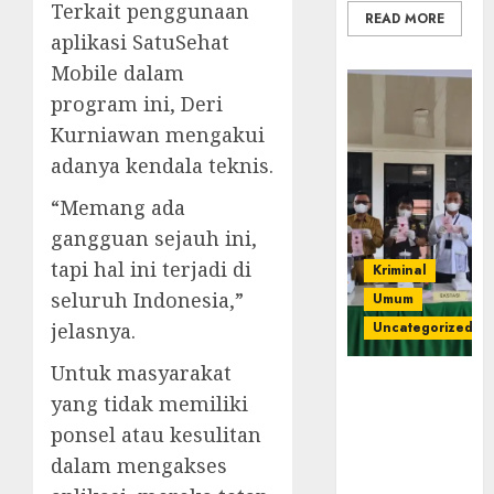
Terkait penggunaan
READ MORE
aplikasi SatuSehat
Mobile dalam
program ini, Deri
Kurniawan mengakui
adanya kendala teknis.
“Memang ada
gangguan sejauh ini,
tapi hal ini terjadi di
Kriminal
seluruh Indonesia,”
Umum
jelasnya.
Uncategorized
Untuk masyarakat
‎Kejari Empat
yang tidak memiliki
Lawang
ponsel atau kesulitan
Musnahkan
Barang Bukti
dalam mengakses
45 Perkara