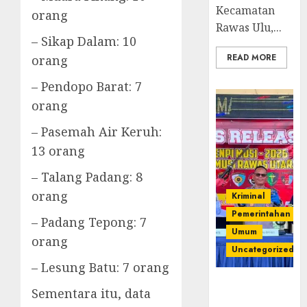
Kecamatan
orang
Rawas Ulu,...
– Sikap Dalam: 10
READ MORE
orang
– Pendopo Barat: 7
orang
– Pasemah Air Keruh:
13 orang
– Talang Padang: 8
orang
Kriminal
Pemerintahan
– Padang Tepong: 7
Umum
orang
Uncategorized
– Lesung Batu: 7 orang
Operasi
Sementara itu, data
Senpi musi