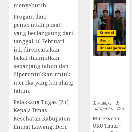
menyeluruh.
Progam dari
pemerintah pusat
yang berlangsung dari
Kriminal
tanggal 10 Februari
Umum
Uncategorized
ini, direncanakan
bakal dilanjutkan
Polres OKUT
sepanjang tahun dan
Gagalkan
diperuntukkan untuk
Pengiriman
mereka yang berulang
368 Ton
Batubara
tahun.
Ilegal
Pelaksana Tugas (Plt)
MUREXS
14/07/2026
0
Kepala Dinas
Kesehatan Kabupaten
Murexs.com,
OKU Timur –
Empat Lawang, Deri