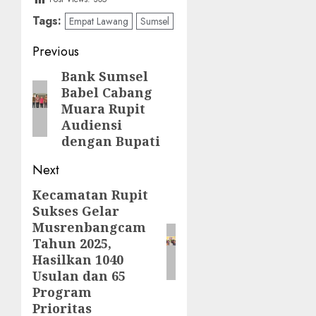
Tags:
Empat Lawang
Sumsel
Post
Previous
navigation
Bank Sumsel
Previous
Babel Cabang
post:
Muara Rupit
Audiensi
dengan Bupati
Next
Kecamatan Rupit
Next
Sukses Gelar
post:
Musrenbangcam
Tahun 2025,
Hasilkan 1040
Usulan dan 65
Program
Prioritas