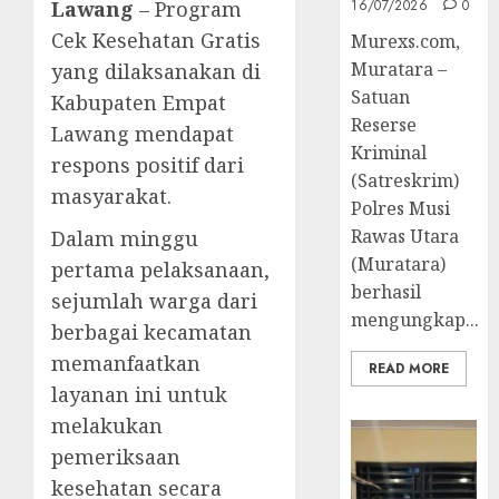
Lawang
– Program
16/07/2026
0
Cek Kesehatan Gratis
Murexs.com,
Muratara –
yang dilaksanakan di
Satuan
Kabupaten Empat
Reserse
Lawang mendapat
Kriminal
respons positif dari
(Satreskrim)
masyarakat.
Polres Musi
Rawas Utara
Dalam minggu
(Muratara)
pertama pelaksanaan,
berhasil
sejumlah warga dari
mengungkap...
berbagai kecamatan
memanfaatkan
READ MORE
layanan ini untuk
melakukan
pemeriksaan
kesehatan secara