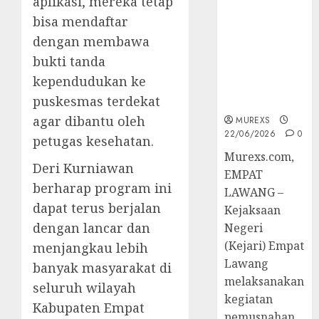
aplikasi, mereka tetap
Berkekuatan
bisa mendaftar
Hukum
Tetap,
dengan membawa
Tegaskan
bukti tanda
Komitmen
kependudukan ke
Penegakan
puskesmas terdekat
Hukum‎
agar dibantu oleh
MUREXS
22/06/2026
0
petugas kesehatan.
‎Murexs.com,
Deri Kurniawan
EMPAT
berharap program ini
LAWANG –
dapat terus berjalan
Kejaksaan
dengan lancar dan
Negeri
(Kejari) Empat
menjangkau lebih
Lawang
banyak masyarakat di
melaksanakan
seluruh wilayah
kegiatan
Kabupaten Empat
pemusnahan