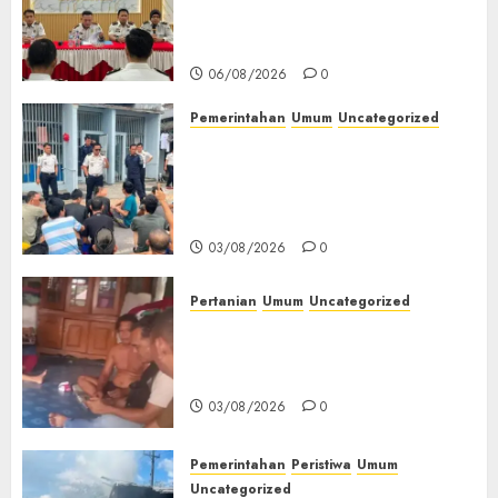
Peringatan HUT ke-81
Kemerdekaan RI‎
06/08/2026
0
Pemerintahan
Umum
Uncategorized
‎Lapas Empat Lawang Berikan
Pengarahan WBP, Tekankan
Keamanan, Kebersihan dan
Kesehatan‎
03/08/2026
0
Pertanian
Umum
Uncategorized
Lagi Menyadap Karet Dua
Petani Asal Desa Lesung Batu
Muda Diserang Beruang Liar
03/08/2026
0
Pemerintahan
Peristiwa
Umum
Uncategorized