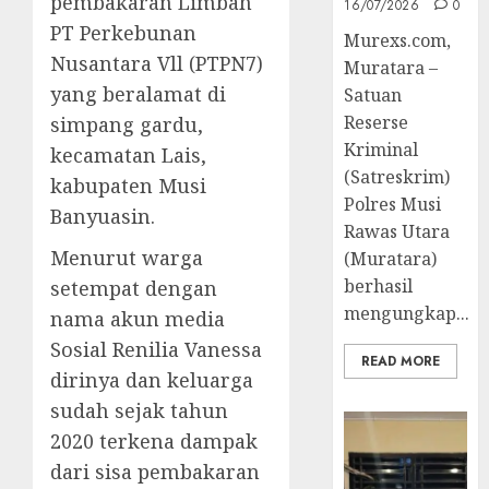
pembakaran Limbah
16/07/2026
0
PT Perkebunan
Murexs.com,
Nusantara Vll (PTPN7)
Muratara –
yang beralamat di
Satuan
Reserse
simpang gardu,
Kriminal
kecamatan Lais,
(Satreskrim)
kabupaten Musi
Polres Musi
Banyuasin.
Rawas Utara
Menurut warga
(Muratara)
berhasil
setempat dengan
mengungkap...
nama akun media
Sosial Renilia Vanessa
READ MORE
dirinya dan keluarga
sudah sejak tahun
2020 terkena dampak
dari sisa pembakaran