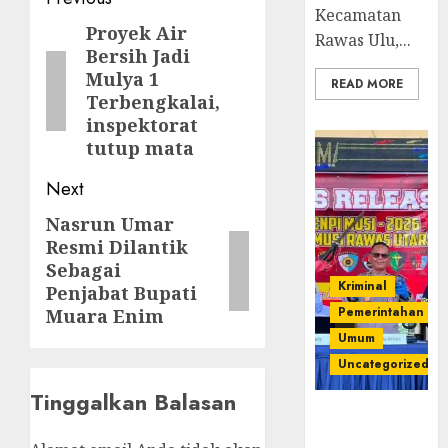
Post
Kecamatan
navigation
Proyek Air
Previous
Rawas Ulu,...
Bersih Jadi
post:
Mulya 1
READ MORE
Terbengkalai,
inspektorat
tutup mata
Next
Nasrun Umar
Next
Resmi Dilantik
post:
Sebagai
Kriminal
Penjabat Bupati
Pemerintahan
Muara Enim
Umum
Uncategorized
Tinggalkan Balasan
Operasi
Senpi musi