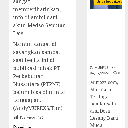
sangat
Uncategorized
memperihatinkan,
Bandar Sabu
info di ambil dari
Asal Rawas
akun Medso Seputar
Ulu Musi
Lais.
Rawas Utara
Di Sergap Set
Namun sangat di
Res Narkoba
sayangkan sampai
Polres
saat berita ini di
Muratara
publikasi pihak PT
MUREXS
04/07/2026
0
Perkebunan
Murexs.com,
Nusantara (PTPN7)
Muratara –
belum bisa di mintai
Terduga
tanggapan.
bandar sabu
(AndyMUREXS/Tim)
asal Desa
Post Views:
126
Lesung Baru
Muda,
Previous