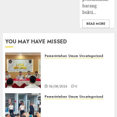
barang
bukti...
READ MORE
YOU MAY HAVE MISSED
Pemerintahan
Umum
Uncategorized
‎Lapas Empat Lawang
Matangkan Persiapan
Peringatan HUT ke-81
Kemerdekaan RI‎
06/08/2026
0
Pemerintahan
Umum
Uncategorized
‎Lapas Empat Lawang Berikan
Pengarahan WBP, Tekankan
Keamanan, Kebersihan dan