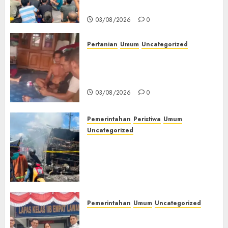
Kesehatan‎
03/08/2026
0
Pertanian
Umum
Uncategorized
Lagi Menyadap Karet Dua
Petani Asal Desa Lesung Batu
Muda Diserang Beruang Liar
03/08/2026
0
Pemerintahan
Peristiwa
Umum
Uncategorized
Direktur Dan Pemilik Truk
Tangki Ditetapkan Sebagai
Tersangka Atas Kecelakaan
Bus ALS yang Tewaskan 19
Orang
03/08/2026
0
Pemerintahan
Umum
Uncategorized
‎Panen Sayuran Organik,
Lapas Empat Lawang Dorong