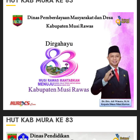
HUT KAB MURA KE 83
HUT KAB MURA KE 83