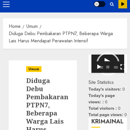
Primary
Menu
Home
Umum
Diduga Debu Pembakaran PTPN7, Beberapa Warga
Lais Harus Mendapat Perawatan Intensif
Pemutar
Video
00:00
03:08
Umum
Diduga
Site Statistics
Debu
Today's visitors:
0
Pembakaran
Today's page
views: :
0
PTPN7,
Total visitors :
0
Beberapa
Total page views:
0
Warga Lais
KRIMAINAL
Harus