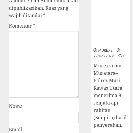
Alamat email Anda tidak akan
2026,Polres
dipublikasikan.
Ruas yang
Muratara
wajib ditandai
*
Berhasil
Ungkap
Komentar
*
Kejahatan
Senjata Api
Ilegal
MUREXS
27/06/2026
0
Murexs.com,
Muratara–
Polres Musi
Rawas Utara
menerima 8
senjata api
Nama
rakitan
(Senpira) hasil
penyerahan...
Email