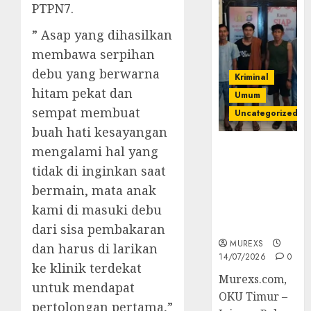
PTPN7.
” Asap yang dihasilkan
membawa serpihan
debu yang berwarna
Kriminal
hitam pekat dan
Umum
sempat membuat
Uncategorized
buah hati kesayangan
Polres OKUT
mengalami hal yang
Gagalkan
tidak di inginkan saat
Pengiriman
bermain, mata anak
368 Ton
kami di masuki debu
Batubara
Ilegal
dari sisa pembakaran
MUREXS
dan harus di larikan
14/07/2026
0
ke klinik terdekat
Murexs.com,
untuk mendapat
OKU Timur –
pertolongan pertama,”