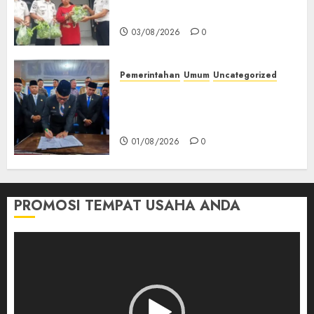
Kemandirian Warga Binaan
03/08/2026
0
Pemerintahan
Umum
Uncategorized
‎Seluruh Fraksi DPRD Setujui
Pertanggungjawaban APBD
2025 Empat Lawang
01/08/2026
0
PROMOSI TEMPAT USAHA ANDA
Pemutar
Video