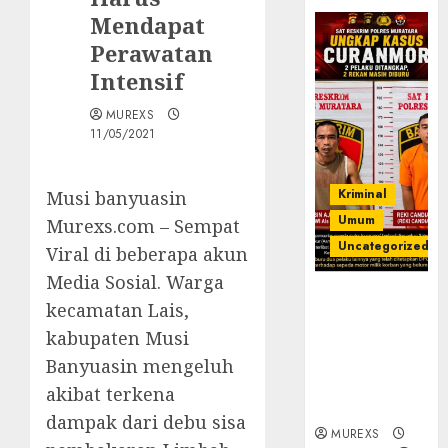
Mendapat
Perawatan
Intensif
MUREXS
11/05/2021
Kriminal
Musi banyuasin
Umum
Murexs.com – Sempat
Uncategorized
Viral di beberapa akun
Media Sosial. Warga
Kasatreskrim
kecamatan Lais,
Polres
kabupaten Musi
Muratara
ungkap Dua
Banyuasin mengeluh
Pelaku
akibat terkena
Curanmor
dampak dari debu sisa
MUREXS