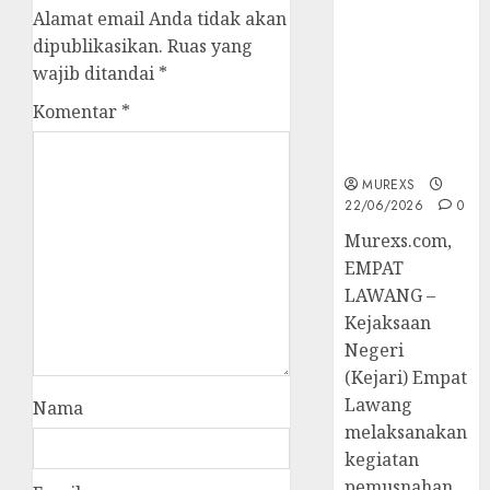
Berkekuatan
Alamat email Anda tidak akan
Hukum
dipublikasikan.
Ruas yang
Tetap,
wajib ditandai
*
Tegaskan
Komitmen
Komentar
*
Penegakan
Hukum‎
MUREXS
22/06/2026
0
‎Murexs.com,
EMPAT
LAWANG –
Kejaksaan
Negeri
(Kejari) Empat
Lawang
Nama
melaksanakan
kegiatan
pemusnahan