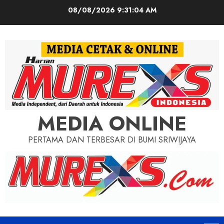
Skip
08/08/2026
9:31:05 AM
to
content
MEDIA ONLINE
PERTAMA DAN TERBESAR DI BUMI SRIWIJAYA