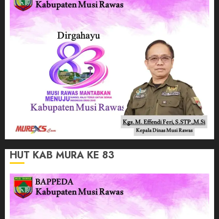
HUT KAB MURA KE 83