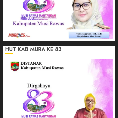
HUT KAB MURA KE 83