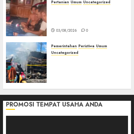
Pertanian
Umum
Uncategorized
Lagi Menyadap Karet Dua
Petani Asal Desa Lesung Batu
Muda Diserang Beruang Liar
03/08/2026
0
Pemerintahan
Peristiwa
Umum
Uncategorized
Direktur Dan Pemilik Truk
Tangki Ditetapkan Sebagai
Tersangka Atas Kecelakaan
Bus ALS yang Tewaskan 19
Orang
03/08/2026
0
PROMOSI TEMPAT USAHA ANDA
Pemutar
Video