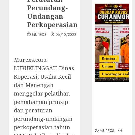
Perundang-
Undangan
Perkoperasian
MUREXS
06/10/2022
Kriminal
Murexs.com
Umum
LUBUKLINGGAU-Dinas
Uncategorized
Koperasi, Usaha Kecil
dan Menengah
Kasatreskrim
menggelar pelatihan
Polres
pemahaman prinsip
Muratara
ungkap Dua
dan peraturan
Pelaku
perundang-undangan
Curanmor
perkoperasian tahun
MUREXS