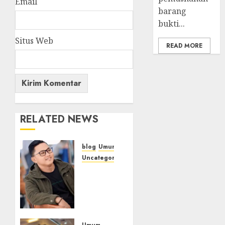
Email
barang
bukti...
Situs Web
READ MORE
RELATED NEWS
blog
Umum
Uncategorized
Tampu
Bolon:
Semula
Bersua
Setia,