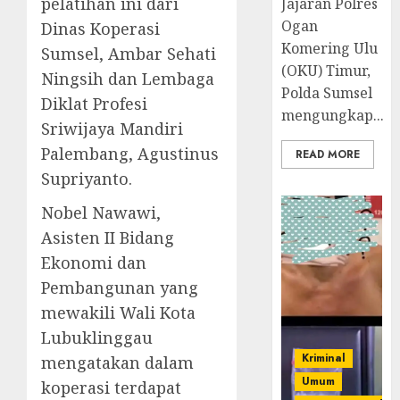
pelatihan ini dari
Jajaran Polres
Ogan
Dinas Koperasi
Komering Ulu
Sumsel, Ambar Sehati
(OKU) Timur,
Ningsih dan Lembaga
Polda Sumsel
Diklat Profesi
mengungkap...
Sriwijaya Mandiri
Palembang, Agustinus
READ MORE
Supriyanto.
Nobel Nawawi,
Asisten II Bidang
Ekonomi dan
Pembangunan yang
mewakili Wali Kota
Lubuklinggau
Kriminal
mengatakan dalam
Umum
koperasi terdapat