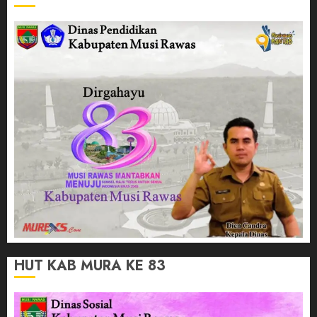
HUT KAB MURA KE 83