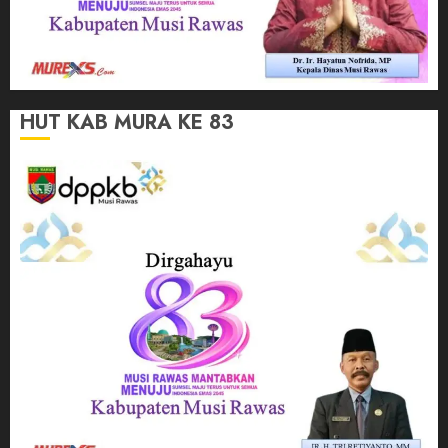
HUT KAB MURA KE 83