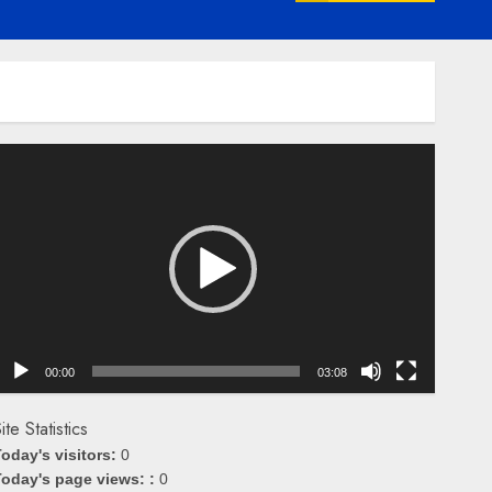
emutar
ideo
00:00
03:08
ite Statistics
oday's visitors:
0
oday's page views: :
0