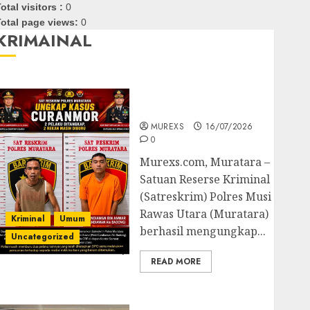
otal visitors :
0
otal page views:
0
KRIMAINAL
Kasatreskrim Polres
Muratara ungkap Dua
Pelaku Curanmor
MUREXS
16/07/2026
0
Murexs.com, Muratara –
Satuan Reserse Kriminal
(Satreskrim) Polres Musi
Rawas Utara (Muratara)
Kriminal
Umum
berhasil mengungkap...
Uncategorized
READ MORE
Polres OKUT Gagalkan
Pengiriman 368 Ton