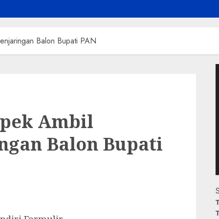
Penjaringan Balon Bupati PAN
P
V
Apek Ambil
ngan Balon Bupati
S
T
T