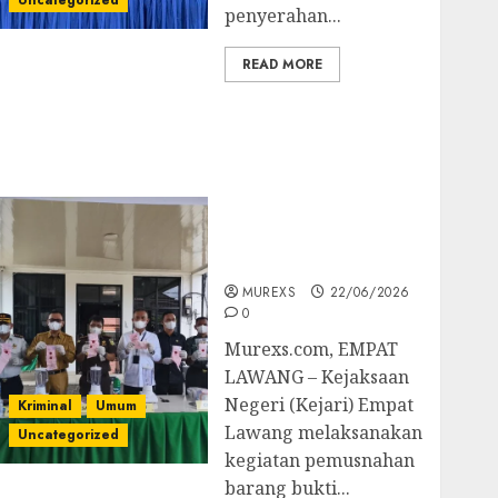
Uncategorized
penyerahan...
READ MORE
‎Kejari Empat Lawang
Musnahkan Barang
Bukti 45 Perkara
Berkekuatan Hukum
Tetap, Tegaskan
Komitmen Penegakan
Hukum‎
MUREXS
22/06/2026
0
‎Murexs.com, EMPAT
LAWANG – Kejaksaan
Negeri (Kejari) Empat
Kriminal
Umum
Lawang melaksanakan
Uncategorized
kegiatan pemusnahan
barang bukti...