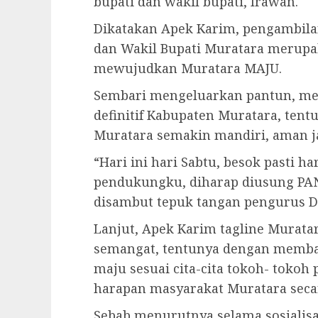
bupati dan wakil bupati, Irawan.
Dikatakan Apek Karim, pengambilan
dan Wakil Bupati Muratara merupa
mewujudkan Muratara MAJU.
Sembari mengeluarkan pantun, me
definitif Kabupaten Muratara, ten
Muratara semakin mandiri, aman j
“Hari ini hari Sabtu, besok pasti h
pendukungku, diharap diusung PA
disambut tepuk tangan pengurus 
Lanjut, Apek Karim tagline Murat
semangat, tentunya dengan memba
maju sesuai cita-cita tokoh- toko
harapan masyarakat Muratara secar
Sebab menurutnya selama sosialisa