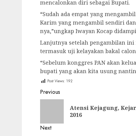
mencalonkan diri sebagai Bupati.
“Sudah ada empat yang mengambil 
Karim yang mengambil sendiri da
nya,”ungkap Iwayan Kocap didampi
Lanjutnya setelah pengambilan ini
termasuk uji kelayakan bakal calon
“Sebelum konggres PAN akan keluar
bupati yang akan kita usung nanti
Post Views:
192
Post
Previous
navigation
Previous
Atensi Kejagung, Keja
post:
2016
Next