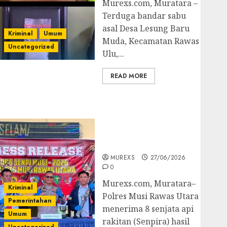
Murexs.com, Muratara –
Terduga bandar sabu
asal Desa Lesung Baru
Kriminal
Umum
Muda, Kecamatan Rawas
Uncategorized
Ulu,...
READ MORE
Operasi Senpi musi
2026,Polres Muratara
Berhasil Ungkap
Kejahatan Senjata Api
Ilegal
MUREXS
27/06/2026
0
Murexs.com, Muratara–
Kriminal
Polres Musi Rawas Utara
Pemerintahan
menerima 8 senjata api
Umum
rakitan (Senpira) hasil