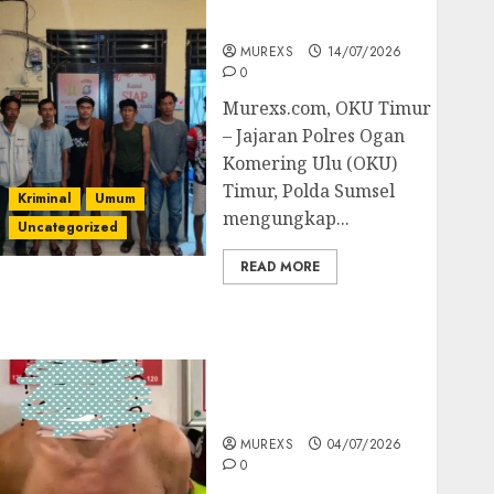
Batubara Ilegal
MUREXS
14/07/2026
0
Murexs.com, OKU Timur
– Jajaran Polres Ogan
Komering Ulu (OKU)
Timur, Polda Sumsel
Kriminal
Umum
mengungkap...
Uncategorized
READ MORE
Bandar Sabu Asal
Rawas Ulu Musi Rawas
Utara Di Sergap Set
Res Narkoba Polres
Muratara
MUREXS
04/07/2026
0