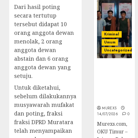
Dari hasil poting
secara tertutup
tersebut didapat 10
orang anggota dewan
Kriminal
menolak, 2 orang
Umum
anggota dewan
Uncategorized
abstain dan 6 orang
Polres OKUT
anggota dewan yang
Gagalkan
setuju.
Pengiriman
368 Ton
Untuk diketahui,
Batubara
sebelum dilakukannya
Ilegal
musyawarah mufakat
MUREXS
dan poting, fraksi
14/07/2026
0
fraksi DPRD Muratara
Murexs.com,
telah menyampaikan
OKU Timur –