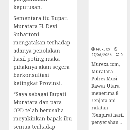
2026,Polres
keputusan.
Muratara
Berhasil
Sementara itu Bupati
Ungkap
Muratara H. Devi
Kejahatan
Suhartoni
Senjata Api
Ilegal
mengatakan terhadap
MUREXS
adanya penolakan
27/06/2026
0
hasil poting maka
Murexs.com,
pihaknya akan segera
Muratara–
berkonsultasi
Polres Musi
ketingkat Provinsi.
Rawas Utara
menerima 8
“Saya sebagai Bupati
senjata api
Muratara dan para
rakitan
OPD telah berusaha
(Senpira) hasil
meyakinkan bapak ibu
penyerahan...
semua terhadap