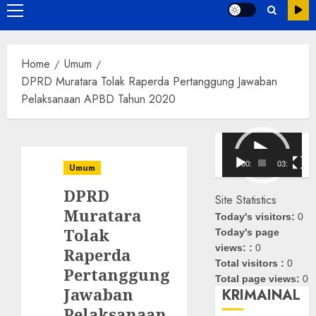
Primary
Menu
Home
Umum
DPRD Muratara Tolak Raperda Pertanggung Jawaban
Pelaksanaan APBD Tahun 2020
Pemutar
Video
00:00
03:08
Umum
DPRD
Site Statistics
Muratara
Today's visitors:
0
Tolak
Today's page
views: :
0
Raperda
Total visitors :
0
Pertanggung
Total page views:
0
Jawaban
KRIMAINAL
Pelaksanaan