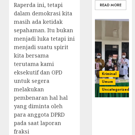
Raperda ini, tetapi
READ MORE
dalam demokrasi kita
masih ada ketidak
sepahaman. Itu bukan
menjadi luka tetapi ini
menjadi suatu spirit
kita bersama
terutama kami
eksekutif dan OPD
Kriminal
untuk segera
Umum
melakukan
Uncategorized
pembenaran hal hal
‎Kejari Empat
yang diminta oleh
Lawang
para anggota DPRD
Musnahkan
pada saat laporan
Barang Bukti
fraksi
45 Perkara