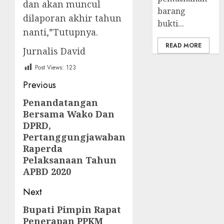
dan akan muncul
barang
dilaporan akhir tahun
bukti...
nanti,”Tutupnya.
READ MORE
Jurnalis David
Post Views:
123
Post
Previous
navigation
Penandatangan
Previous
Bersama Wako Dan
post:
DPRD,
Pertanggungjawaban
Raperda
Pelaksanaan Tahun
APBD 2020
Next
Bupati Pimpin Rapat
Next
Penerapan PPKM