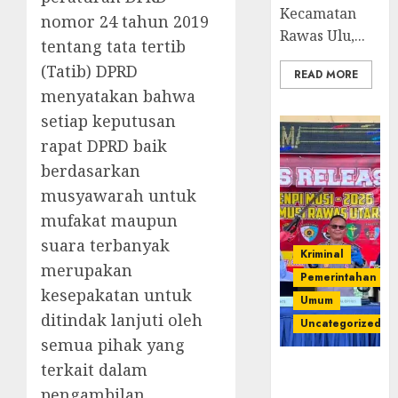
Kecamatan
nomor 24 tahun 2019
Rawas Ulu,...
tentang tata tertib
(Tatib) DPRD
READ MORE
menyatakan bahwa
setiap keputusan
rapat DPRD baik
berdasarkan
musyawarah untuk
mufakat maupun
suara terbanyak
Kriminal
merupakan
Pemerintahan
kesepakatan untuk
Umum
ditindak lanjuti oleh
Uncategorized
semua pihak yang
terkait dalam
Operasi
Senpi musi
pengambilan