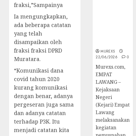
Berkekuatan
fraksi,”Sampainya
Hukum
Ia mengungkapkan,
Tetap,
Tegaskan
ada beberapa catatan
Komitmen
yang telah
Penegakan
disampaikan oleh
Hukum‎
fraksi fraksi DPRD
MUREXS
22/06/2026
0
Muratara.
‎Murexs.com,
“Komunikasi dana
EMPAT
covid tahun 2020
LAWANG –
kurang komunikasi
Kejaksaan
dengan benar, adanya
Negeri
pergeseran juga sama
(Kejari) Empat
Lawang
dan adanya catatan
melaksanakan
terhadap P3K. Itu
kegiatan
menjadi catatan kita
pemusnahan