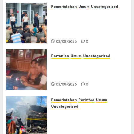
Pemerintahan
Umum
Uncategorized
‎Lapas Empat Lawang Berikan
Pengarahan WBP, Tekankan
Keamanan, Kebersihan dan
Kesehatan‎
03/08/2026
0
Pertanian
Umum
Uncategorized
Lagi Menyadap Karet Dua
Petani Asal Desa Lesung Batu
Muda Diserang Beruang Liar
03/08/2026
0
Pemerintahan
Peristiwa
Umum
Uncategorized
Direktur Dan Pemilik Truk
Tangki Ditetapkan Sebagai
Tersangka Atas Kecelakaan
Bus ALS yang Tewaskan 19