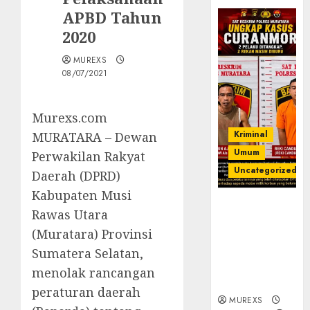
APBD Tahun
2020
MUREXS
08/07/2021
Murexs.com
Kriminal
MURATARA – Dewan
Umum
Perwakilan Rakyat
Uncategorized
Daerah (DPRD)
Kabupaten Musi
Kasatreskrim
Rawas Utara
Polres
(Muratara) Provinsi
Muratara
ungkap Dua
Sumatera Selatan,
Pelaku
menolak rancangan
Curanmor
peraturan daerah
MUREXS