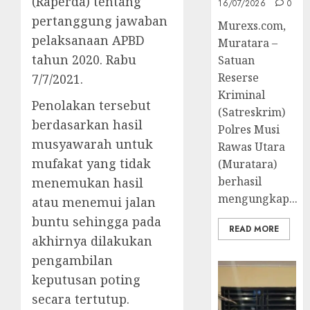
(Raperda) tentang
16/07/2026
0
pertanggung jawaban
Murexs.com,
pelaksanaan APBD
Muratara –
tahun 2020. Rabu
Satuan
Reserse
7/7/2021.
Kriminal
Penolakan tersebut
(Satreskrim)
berdasarkan hasil
Polres Musi
musyawarah untuk
Rawas Utara
mufakat yang tidak
(Muratara)
berhasil
menemukan hasil
mengungkap...
atau menemui jalan
buntu sehingga pada
READ MORE
akhirnya dilakukan
pengambilan
keputusan poting
secara tertutup.