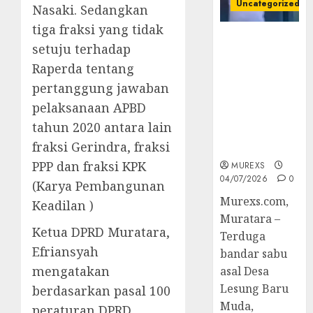
Uncategorized
Nasaki. Sedangkan
tiga fraksi yang tidak
Bandar Sabu
setuju terhadap
Asal Rawas
Raperda tentang
Ulu Musi
Rawas Utara
pertanggung jawaban
Di Sergap Set
pelaksanaan APBD
Res Narkoba
tahun 2020 antara lain
Polres
fraksi Gerindra, fraksi
Muratara
PPP dan fraksi KPK
MUREXS
04/07/2026
0
(Karya Pembangunan
Murexs.com,
Keadilan )
Muratara –
Ketua DPRD Muratara,
Terduga
Efriansyah
bandar sabu
mengatakan
asal Desa
Lesung Baru
berdasarkan pasal 100
Muda,
peraturan DPRD