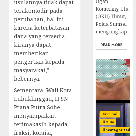
Ogan
usulannya tidak dapat
Komering Ulu
terakomodir pada
(OKU) Timur,
perubahan, hal ini
Polda Sumsel
karena keterbatasan
mengungkap...
dana yang tersedia,
kiranya dapat
READ MORE
memberikan
pengertian kepada
masyarakat,”
bebernya.
Sementara, Wali Kota
Lubuklinggau, H SN
Prana Putra Sohe
Kriminal
menyampaikan
Umum
terimakasih kepada
Uncategorized
fraksi, komisi,