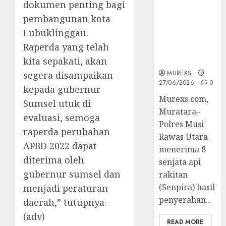
dokumen penting bagi
Muratara
Berhasil
pembangunan kota
Ungkap
Lubuklinggau.
Kejahatan
Raperda yang telah
Senjata Api
Ilegal
kita sepakati, akan
MUREXS
segera disampaikan
27/06/2026
0
kepada gubernur
Murexs.com,
Sumsel utuk di
Muratara–
evaluasi, semoga
Polres Musi
raperda perubahan
Rawas Utara
APBD 2022 dapat
menerima 8
diterima oleh
senjata api
gubernur sumsel dan
rakitan
(Senpira) hasil
menjadi peraturan
penyerahan...
daerah,” tutupnya.
(adv)
READ MORE