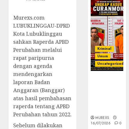
Murexs.com
LUBUKLINGGAU-DPRD
Kota Lubuklinggau
sahkan Raperda APBD
Kriminal
Perubahan melalui
Umum
rapat paripurna
Uncategorized
dengan agenda
mendengarkan
Kasatreskrim
laporan Badan
Polres
Anggaran (Banggar)
Muratara
ungkap Dua
atas hasil pembahasan
Pelaku
raperda tentang APBD
Curanmor
Perubahan tahun 2022.
MUREXS
16/07/2026
0
Sebelum dilakukan