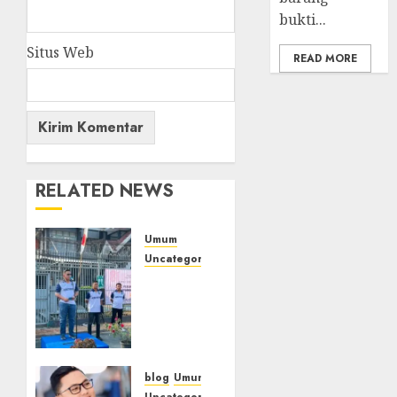
bukti...
Situs Web
READ MORE
RELATED NEWS
Umum
Uncategorized
‎Sambut
HUT RI
ke-81,
Lapas
Empat
Lawang
blog
Umum