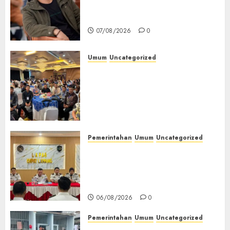
Setia, Retak Kaca di Bibir
Jendela
07/08/2026
0
Umum
Uncategorized
Tingkatkan Profesionalisme,
Wakapolres Polres Muratara
Ikuti Training of Trainer
(TOT) AI Aman dan
Bertanggung Jawab
07/08/2026
0
Pemerintahan
Umum
Uncategorized
‎Lapas Empat Lawang
Matangkan Persiapan
Peringatan HUT ke-81
Kemerdekaan RI‎
06/08/2026
0
Pemerintahan
Umum
Uncategorized