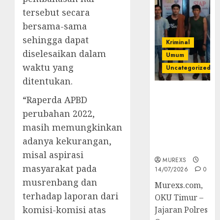
tersebut secara
bersama-sama
sehingga dapat
Kriminal
diselesaikan dalam
Umum
waktu yang
Uncategorized
ditentukan.
Polres OKUT
“Raperda APBD
Gagalkan
perubahan 2022,
Pengiriman
368 Ton
masih memungkinkan
Batubara
adanya kekurangan,
Ilegal
misal aspirasi
MUREXS
masyarakat pada
14/07/2026
0
musrenbang dan
Murexs.com,
terhadap laporan dari
OKU Timur –
komisi-komisi atas
Jajaran Polres