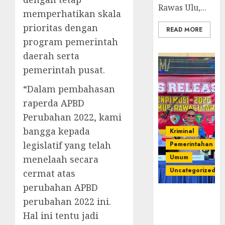
Rawas Ulu,...
memperhatikan skala
prioritas dengan
READ MORE
program pemerintah
daerah serta
pemerintah pusat.
“Dalam pembahasan
raperda APBD
Perubahan 2022, kami
bangga kepada
Kriminal
legislatif yang telah
Pemerintahan
Umum
menelaah secara
Uncategorized
cermat atas
perubahan APBD
Operasi
perubahan 2022 ini.
Senpi musi
Hal ini tentu jadi
2026,Polres