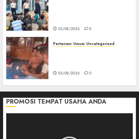
‎Lapas Empat Lawang Berikan
Pengarahan WBP, Tekankan
Keamanan, Kebersihan dan
Kesehatan‎
03/08/2026
0
Pertanian
Umum
Uncategorized
Lagi Menyadap Karet Dua
Petani Asal Desa Lesung Batu
Muda Diserang Beruang Liar
03/08/2026
0
PROMOSI TEMPAT USAHA ANDA
Pemutar
Video