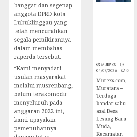
banggar dan segenap
Bandar Sabu
anggota DPRD kota
Asal Rawas
Lubuklinggau yang
Ulu Musi
Rawas Utara
telah mencurahkan
Di Sergap Set
segala pemikirannya
Res Narkoba
dalam membahas
Polres
raperda tersebut.
Muratara
MUREXS
“Kami menyadari
04/07/2026
0
usulan masyarakat
Murexs.com,
melalui musrenbang,
Muratara –
belum terakomodir
Terduga
menyeluruh pada
bandar sabu
anggaran 2022 ini,
asal Desa
Lesung Baru
kami upayakan
Muda,
pemenuhannya
Kecamatan
dengan tetap