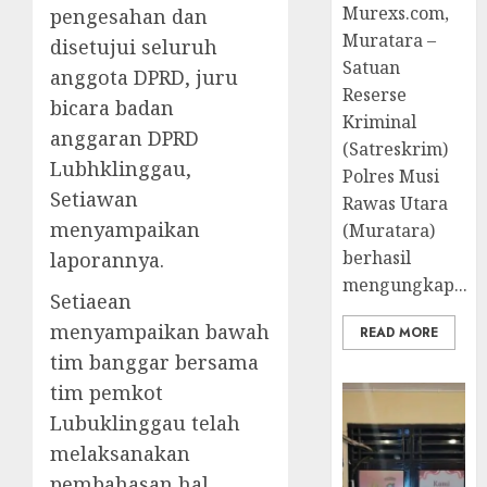
Murexs.com,
pengesahan dan
Muratara –
disetujui seluruh
Satuan
anggota DPRD, juru
Reserse
bicara badan
Kriminal
anggaran DPRD
(Satreskrim)
Lubhklinggau,
Polres Musi
Setiawan
Rawas Utara
menyampaikan
(Muratara)
berhasil
laporannya.
mengungkap...
Setiaean
menyampaikan bawah
READ MORE
tim banggar bersama
tim pemkot
Lubuklinggau telah
melaksanakan
pembahasan hal