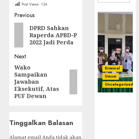
Post Views:
134
Post
Previous
navigation
Previous
DPRD Sahkan
Raperda APBD-P
post:
2022 Jadi Perda
Next
Wako
Next
Kriminal
Sampaikan
post:
Umum
Jawaban
Uncategorized
Eksekutif, Atas
PUF Dewan
‎Kejari Empat
Lawang
Musnahkan
Tinggalkan Balasan
Barang Bukti
45 Perkara
Berkekuatan
Alamat email Anda tidak akan