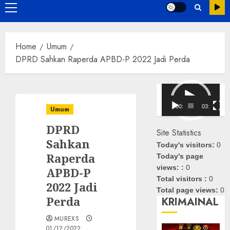
Primary
Menu
Home
Umum
DPRD Sahkan Raperda APBD-P 2022 Jadi Perda
Pemutar
Video
00:00
03:08
Umum
DPRD
Site Statistics
Sahkan
Today's visitors:
0
Raperda
Today's page
views: :
0
APBD-P
Total visitors :
0
2022 Jadi
Total page views:
0
Perda
KRIMAINAL
MUREXS
01/12/2022