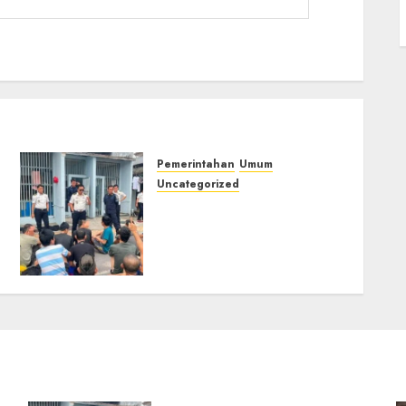
Pemerintahan
Umum
Uncategorized
‎Lapas Empat Lawang
Berikan Pengarahan WBP,
Tekankan Keamanan,
Kebersihan dan Kesehatan‎
03/08/2026
0