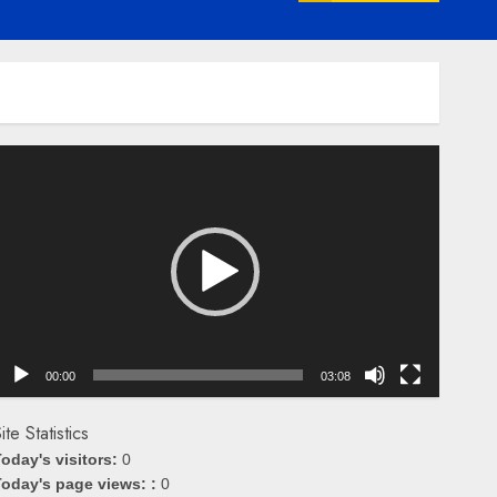
emutar
ideo
00:00
03:08
ite Statistics
oday's visitors:
0
oday's page views: :
0