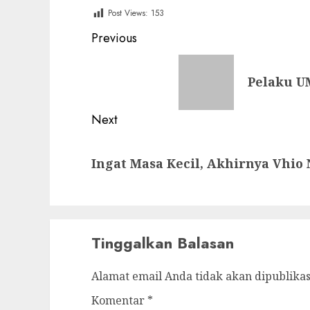
Post Views:
153
Post
Previous
navigation
Previous
Pelaku U
post:
Next
Next
Ingat Masa Kecil, Akhirnya Vhio 
post:
Tinggalkan Balasan
Alamat email Anda tidak akan dipublikas
Komentar
*