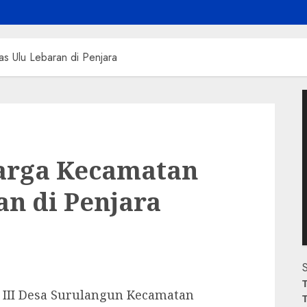
 Ulu Lebaran di Penjara
P
V
arga Kecamatan
n di Penjara
S
T
 III Desa Surulangun Kecamatan
T