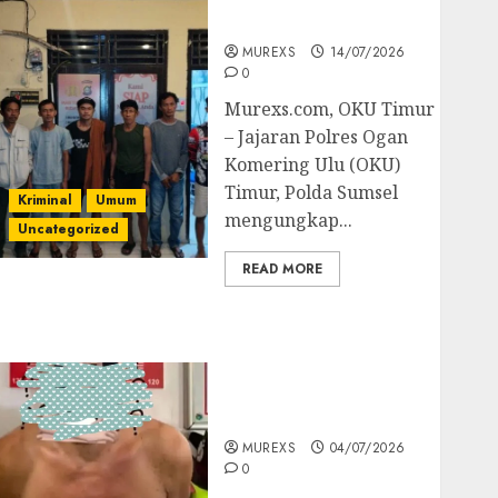
Batubara Ilegal
MUREXS
14/07/2026
0
Murexs.com, OKU Timur
– Jajaran Polres Ogan
Komering Ulu (OKU)
Timur, Polda Sumsel
Kriminal
Umum
mengungkap...
Uncategorized
READ MORE
Bandar Sabu Asal
Rawas Ulu Musi Rawas
Utara Di Sergap Set
Res Narkoba Polres
Muratara
MUREXS
04/07/2026
0