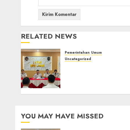
RELATED NEWS
Pemerintahan
Umum
Uncategorized
‎Lapas Empat Lawang
Matangkan Persiapan
Peringatan HUT ke-81
Kemerdekaan RI‎
06/08/2026
0
YOU MAY HAVE MISSED