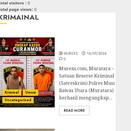
otal visitors :
0
otal page views:
0
KRIMAINAL
Kasatreskrim Polres
Muratara ungkap Dua
Pelaku Curanmor
MUREXS
16/07/2026
0
Murexs.com, Muratara –
Satuan Reserse Kriminal
(Satreskrim) Polres Musi
Rawas Utara (Muratara)
Kriminal
Umum
berhasil mengungkap...
Uncategorized
READ MORE
Polres OKUT Gagalkan
Pengiriman 368 Ton