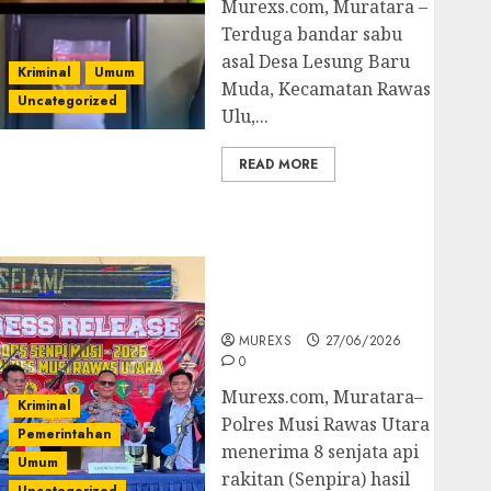
Murexs.com, Muratara –
Terduga bandar sabu
asal Desa Lesung Baru
Kriminal
Umum
Muda, Kecamatan Rawas
Uncategorized
Ulu,...
READ MORE
Operasi Senpi musi
2026,Polres Muratara
Berhasil Ungkap
Kejahatan Senjata Api
Ilegal
MUREXS
27/06/2026
0
Murexs.com, Muratara–
Kriminal
Polres Musi Rawas Utara
Pemerintahan
menerima 8 senjata api
Umum
rakitan (Senpira) hasil