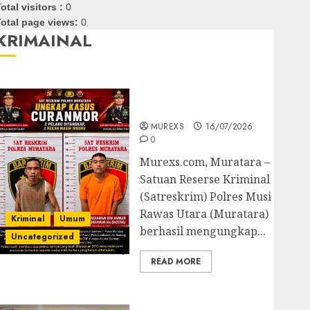
otal visitors :
0
otal page views:
0
KRIMAINAL
Kasatreskrim Polres
Muratara ungkap Dua
Pelaku Curanmor
MUREXS
16/07/2026
0
Murexs.com, Muratara –
Satuan Reserse Kriminal
(Satreskrim) Polres Musi
Rawas Utara (Muratara)
Kriminal
Umum
berhasil mengungkap...
Uncategorized
READ MORE
Polres OKUT Gagalkan
Pengiriman 368 Ton