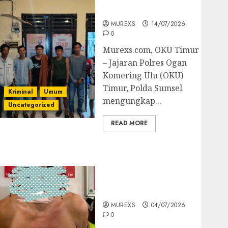
Batubara Ilegal
MUREXS
14/07/2026
0
Murexs.com, OKU Timur
– Jajaran Polres Ogan
Komering Ulu (OKU)
Timur, Polda Sumsel
Kriminal
Umum
mengungkap...
Uncategorized
READ MORE
Bandar Sabu Asal
Rawas Ulu Musi Rawas
Utara Di Sergap Set
Res Narkoba Polres
Muratara
MUREXS
04/07/2026
0