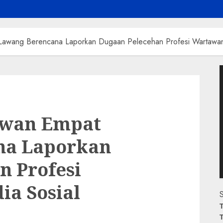
awang Berencana Laporkan Dugaan Pelecehan Profesi Wartawan 
P
V
awan Empat
na Laporkan
n Profesi
ia Sosial
S
T
T