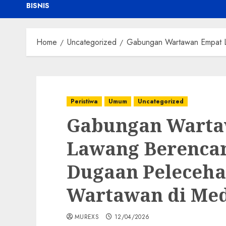
BISNIS
Home
Uncategorized
‎Gabungan Wartawan Empat L
Peristiwa
Umum
Uncategorized
‎Gabungan Wart
Lawang Berenca
Dugaan Peleceha
Wartawan di Med
MUREXS
12/04/2026