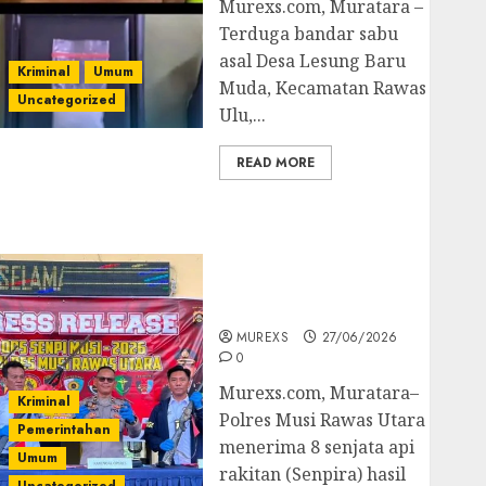
Murexs.com, Muratara –
Terduga bandar sabu
asal Desa Lesung Baru
Kriminal
Umum
Muda, Kecamatan Rawas
Uncategorized
Ulu,...
READ MORE
Operasi Senpi musi
2026,Polres Muratara
Berhasil Ungkap
Kejahatan Senjata Api
Ilegal
MUREXS
27/06/2026
0
Murexs.com, Muratara–
Kriminal
Polres Musi Rawas Utara
Pemerintahan
menerima 8 senjata api
Umum
rakitan (Senpira) hasil