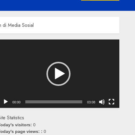
di Media Sosial
emutar
ideo
00:00
03:08
ite Statistics
oday's visitors:
0
oday's page views: :
0