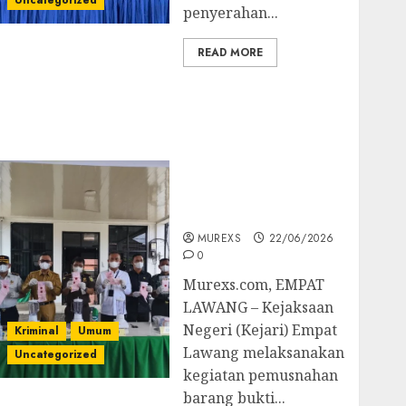
Uncategorized
penyerahan...
READ MORE
‎Kejari Empat Lawang
Musnahkan Barang
Bukti 45 Perkara
Berkekuatan Hukum
Tetap, Tegaskan
Komitmen Penegakan
Hukum‎
MUREXS
22/06/2026
0
‎Murexs.com, EMPAT
LAWANG – Kejaksaan
Negeri (Kejari) Empat
Kriminal
Umum
Lawang melaksanakan
Uncategorized
kegiatan pemusnahan
barang bukti...