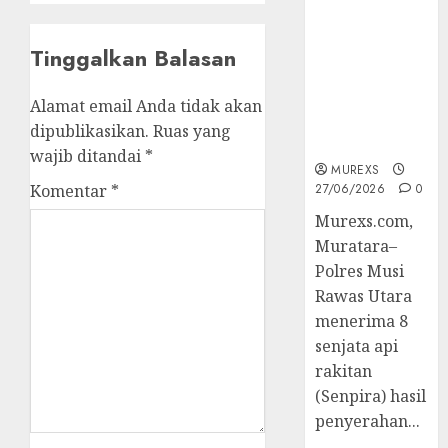
2026,Polres
Muratara
Tinggalkan Balasan
Berhasil
Ungkap
Kejahatan
Alamat email Anda tidak akan
Senjata Api
dipublikasikan.
Ruas yang
Ilegal
wajib ditandai
*
MUREXS
Komentar
*
27/06/2026
0
Murexs.com,
Muratara–
Polres Musi
Rawas Utara
menerima 8
senjata api
rakitan
(Senpira) hasil
penyerahan...