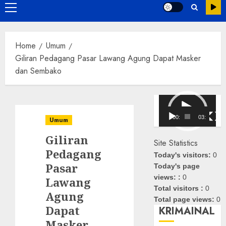
Primary
Menu
Home
Umum
Giliran Pedagang Pasar Lawang Agung Dapat Masker
dan Sembako
Pemutar
Video
00:00
03:08
Umum
Giliran
Site Statistics
Pedagang
Today's visitors:
0
Pasar
Today's page
views: :
0
Lawang
Total visitors :
0
Agung
Total page views:
0
Dapat
KRIMAINAL
Masker