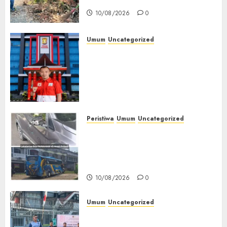
Sambut HUT ke-81 RI‎
10/08/2026
0
Umum
Uncategorized
Kasus Dugaan Libatkan PT
Pancaroba dan Korupsi PT
MEP Senyap, PWRI Muba
Desak Kejari dan Polres Buka
Perkembangan Perkara
10/08/2026
0
Peristiwa
Umum
Uncategorized
Bus Paimaham Alami Insiden
Lakalantas di Lubuklinggau,
Pihak Loket Masih Tunggu
Keputusan Perusahaan
10/08/2026
0
Umum
Uncategorized
‎Sambut HUT RI ke-81, Lapas
Empat Lawang Gelar Pekan