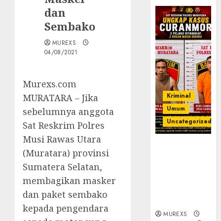
dan
Sembako
MUREXS
04/08/2021
Murexs.com
Kriminal
MURATARA – Jika
Umum
sebelumnya anggota
Uncategorized
Sat Reskrim Polres
Musi Rawas Utara
Kasatreskrim
(Muratara) provinsi
Polres
Sumatera Selatan,
Muratara
ungkap Dua
membagikan masker
Pelaku
dan paket sembako
Curanmor
kepada pengendara
MUREXS