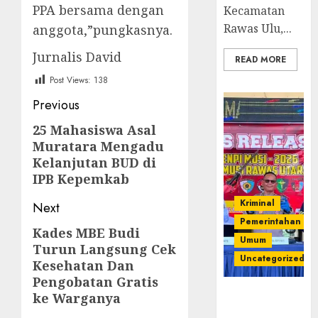
PPA bersama dengan
Kecamatan
Rawas Ulu,...
anggota,”pungkasnya.
Jurnalis David
READ MORE
Post Views:
138
Post
Previous
navigation
25 Mahasiswa Asal
Previous
Muratara Mengadu
post:
Kelanjutan BUD di
IPB Kepemkab
Kriminal
Next
Pemerintahan
Kades MBE Budi
Next
Umum
Turun Langsung Cek
post:
Uncategorized
Kesehatan Dan
Pengobatan Gratis
Operasi
ke Warganya
Senpi musi