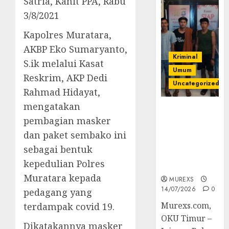
Satria, Kanit PPA, Rabu
3/8/2021
Kapolres Muratara,
AKBP Eko Sumaryanto,
Kriminal
S.ik melalui Kasat
Umum
Reskrim, AKP Dedi
Uncategorized
Rahmad Hidayat,
mengatakan
Polres OKUT
pembagian masker
Gagalkan
Pengiriman
dan paket sembako ini
368 Ton
sebagai bentuk
Batubara
kepedulian Polres
Ilegal
Muratara kepada
MUREXS
14/07/2026
0
pedagang yang
Murexs.com,
terdampak covid 19.
OKU Timur –
Dikatakannya masker