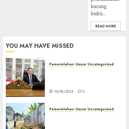
barang
bukti...
READ MORE
YOU MAY HAVE MISSED
Pemerintahan
Umum
Uncategorized
Jika AI Melanggar Hukum,
Siapa yang Dipenjara? Tetap
Manusia, Bukan Mesin!
10/08/2026
0
Pemerintahan
Umum
Uncategorized
‎Lapas Empat Lawang Gelar
Aksi Bersih Lingkungan