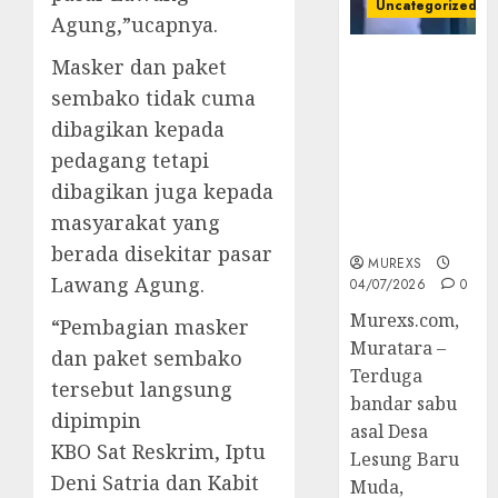
Uncategorized
Agung,”ucapnya.
Bandar Sabu
Masker dan paket
Asal Rawas
sembako tidak cuma
Ulu Musi
dibagikan kepada
Rawas Utara
pedagang tetapi
Di Sergap Set
Res Narkoba
dibagikan juga kepada
Polres
masyarakat yang
Muratara
berada disekitar pasar
MUREXS
Lawang Agung.
04/07/2026
0
Murexs.com,
“Pembagian masker
Muratara –
dan paket sembako
Terduga
tersebut langsung
bandar sabu
dipimpin
asal Desa
KBO Sat Reskrim, Iptu
Lesung Baru
Deni Satria dan Kabit
Muda,