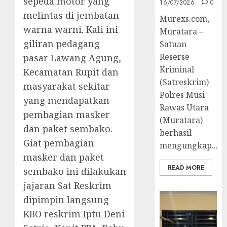
sepeda motor yang
16/07/2026
0
melintas di jembatan
Murexs.com,
warna warni. Kali ini
Muratara –
giliran pedagang
Satuan
Reserse
pasar Lawang Agung,
Kriminal
Kecamatan Rupit dan
(Satreskrim)
masyarakat sekitar
Polres Musi
yang mendapatkan
Rawas Utara
pembagian masker
(Muratara)
dan paket sembako.
berhasil
Giat pembagian
mengungkap...
masker dan paket
READ MORE
sembako ini dilakukan
jajaran Sat Reskrim
dipimpin langsung
KBO reskrim Iptu Deni