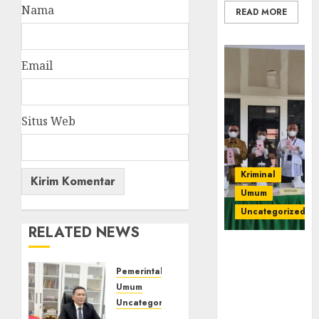
Nama
READ MORE
Email
Situs Web
Kriminal
Umum
Uncategorized
RELATED NEWS
‎Kejari Empat
Lawang
Pemerintahan
Musnahkan
Umum
Barang Bukti
Uncategorized
45 Perkara