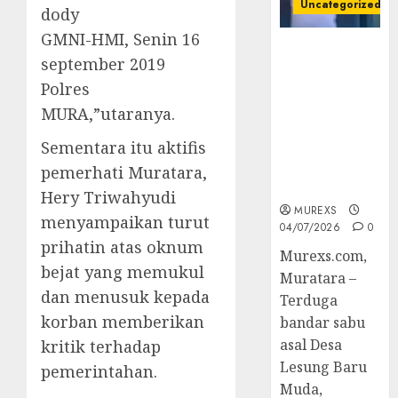
Uncategorized
dody
GMNI-HMI, Senin 16
Bandar Sabu
september 2019
Asal Rawas
Polres
Ulu Musi
Rawas Utara
MURA,”utaranya.
Di Sergap Set
Sementara itu aktifis
Res Narkoba
Polres
pemerhati Muratara,
Muratara
Hery Triwahyudi
MUREXS
menyampaikan turut
04/07/2026
0
prihatin atas oknum
Murexs.com,
bejat yang memukul
Muratara –
dan menusuk kepada
Terduga
korban memberikan
bandar sabu
asal Desa
kritik terhadap
Lesung Baru
pemerintahan.
Muda,