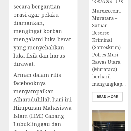
16/07/2026
0
secara bergantian
Murexs.com,
orasi agar pelaku
Muratara –
diamankan,
Satuan
mengingat korban
Reserse
mengalami luka berat
Kriminal
yang menyebabkan
(Satreskrim)
Polres Musi
luka fisik dan harus
Rawas Utara
dirawat.
(Muratara)
Arman dalam rilis
berhasil
facebooknya
mengungkap...
menyampaikan
READ MORE
Alhamdulillah hari ini
Himpunan Mahasiswa
Islam (HMI) Cabang
Lubuklinggau dan