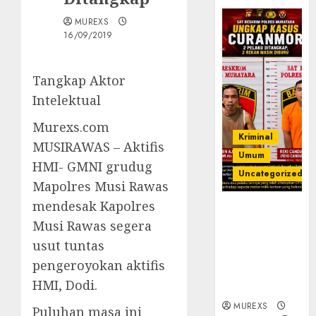
MUREXS
16/09/2019
Tangkap Aktor
Intelektual
Murexs.com
Kriminal
MUSIRAWAS – Aktifis
Umum
HMI- GMNI grudug
Uncategorized
Mapolres Musi Rawas
mendesak Kapolres
Kasatreskrim
Musi Rawas segera
Polres
Muratara
usut tuntas
ungkap Dua
pengeroyokan aktifis
Pelaku
HMI, Dodi.
Curanmor
MUREXS
Puluhan masa ini