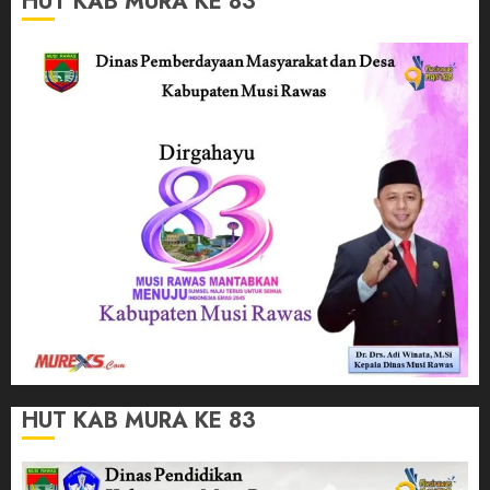
HUT KAB MURA KE 83
HUT KAB MURA KE 83