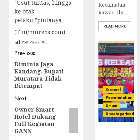
“Usut tuntas, hingga
Kecamatan
ke otak
Rawas Ulu,...
pelaku,”pintanya.
READ MORE
(Tim/murexs.com)
Post Views:
188
Post
Previous
navigation
Diminta Jaga
Previous
Kandang, Bupati
post:
Muratara Tidak
Ditempat
Kriminal
Next
Pemerintahan
Umum
Owner Smart
Next
Uncategorized
Hotel Dukung
post:
Full Kegiatan
Operasi
GANN
Senpi musi