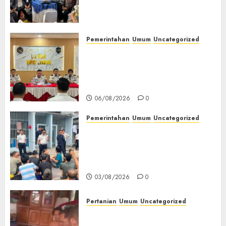
(TOT) AI Aman dan
Bertanggung Jawab
07/08/2026
0
Pemerintahan
Umum
Uncategorized
‎Lapas Empat Lawang
Matangkan Persiapan
Peringatan HUT ke-81
Kemerdekaan RI‎
06/08/2026
0
Pemerintahan
Umum
Uncategorized
‎Lapas Empat Lawang Berikan
Pengarahan WBP, Tekankan
Keamanan, Kebersihan dan
Kesehatan‎
03/08/2026
0
Pertanian
Umum
Uncategorized
Lagi Menyadap Karet Dua
Petani Asal Desa Lesung Batu