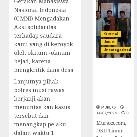
Gerakan Mahasiswa
Nasional Indonesia
(GMNI) Mengadakan
Aksi solidaritas
Kriminal
terhadap saudara
Umum
kami yang di keroyok
Uncategorized
oleh oknum -oknum
bejad, karena
Polres OKUT
mengkritik dana desa.
Gagalkan
Pengiriman
Lanjutnya pihak
368 Ton
polres musi rawas
Batubara
berjanji akan
Ilegal
menuntas kan kasus
MUREXS
14/07/2026
0
tersebut dan
Murexs.com,
menangkap pelaku
OKU Timur –
dalam waktu 1