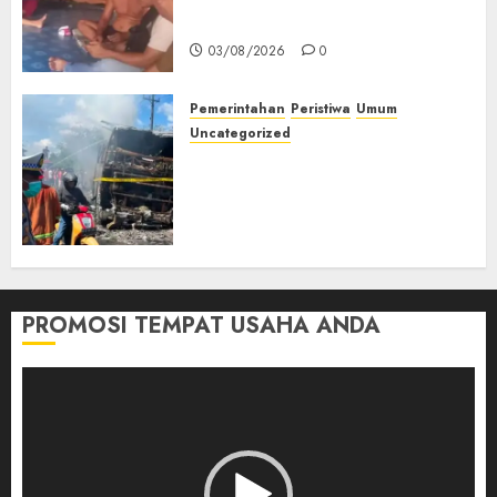
Muda Diserang Beruang Liar
03/08/2026
0
Pemerintahan
Peristiwa
Umum
Uncategorized
Direktur Dan Pemilik Truk
Tangki Ditetapkan Sebagai
Tersangka Atas Kecelakaan
Bus ALS yang Tewaskan 19
Orang
03/08/2026
0
PROMOSI TEMPAT USAHA ANDA
Pemutar
Video