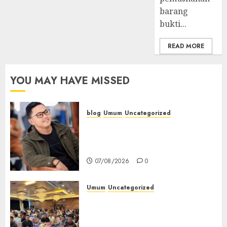
barang
bukti...
READ MORE
YOU MAY HAVE MISSED
blog
Umum
Uncategorized
Tampu Bolon: Semula Bersua
Setia, Retak Kaca di Bibir
Jendela
07/08/2026
0
Umum
Uncategorized
Tingkatkan Profesionalisme,
Wakapolres Polres Muratara
Ikuti Training of Trainer