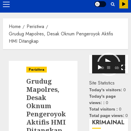
Primary
Menu
Home
Peristiwa
Grudug Mapolres, Desak Oknum Pengeroyok Aktifis
HMI Ditangkap
Pemutar
Video
00:00
03:08
Peristiwa
Grudug
Site Statistics
Mapolres,
Today's visitors:
0
Desak
Today's page
views: :
0
Oknum
Total visitors :
0
Pengeroyok
Total page views:
0
Aktifis HMI
KRIMAINAL
Ditangkap