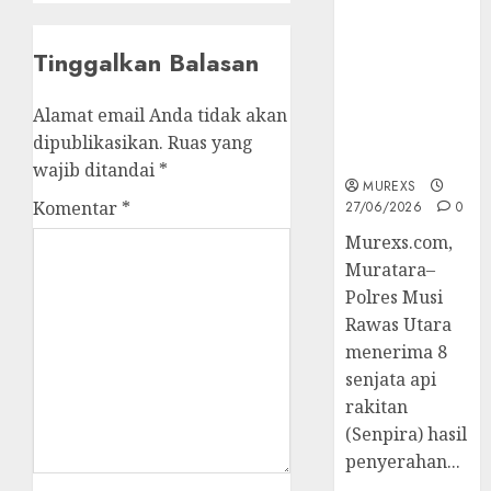
2026,Polres
Muratara
Tinggalkan Balasan
Berhasil
Ungkap
Kejahatan
Alamat email Anda tidak akan
Senjata Api
dipublikasikan.
Ruas yang
Ilegal
wajib ditandai
*
MUREXS
Komentar
*
27/06/2026
0
Murexs.com,
Muratara–
Polres Musi
Rawas Utara
menerima 8
senjata api
rakitan
(Senpira) hasil
penyerahan...