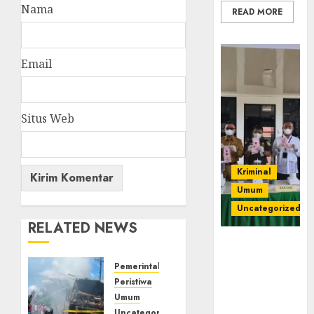
Nama
READ MORE
Email
Situs Web
Kriminal
Umum
Uncategorized
RELATED NEWS
‎Kejari Empat
Lawang
Pemerintahan
Musnahkan
Peristiwa
Barang Bukti
Umum
45 Perkara
Uncategorized