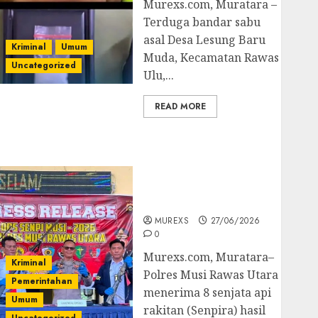
Murexs.com, Muratara –
Terduga bandar sabu
asal Desa Lesung Baru
Kriminal
Umum
Muda, Kecamatan Rawas
Uncategorized
Ulu,...
READ MORE
Operasi Senpi musi
2026,Polres Muratara
Berhasil Ungkap
Kejahatan Senjata Api
Ilegal
MUREXS
27/06/2026
0
Murexs.com, Muratara–
Kriminal
Polres Musi Rawas Utara
Pemerintahan
menerima 8 senjata api
Umum
rakitan (Senpira) hasil