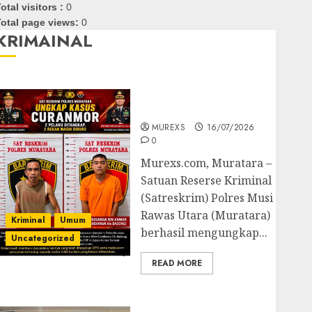
otal visitors :
0
otal page views:
0
KRIMAINAL
Kasatreskrim Polres
Muratara ungkap Dua
Pelaku Curanmor
MUREXS
16/07/2026
0
Murexs.com, Muratara –
Satuan Reserse Kriminal
(Satreskrim) Polres Musi
Rawas Utara (Muratara)
Kriminal
Umum
berhasil mengungkap...
Uncategorized
READ MORE
Polres OKUT Gagalkan
Pengiriman 368 Ton