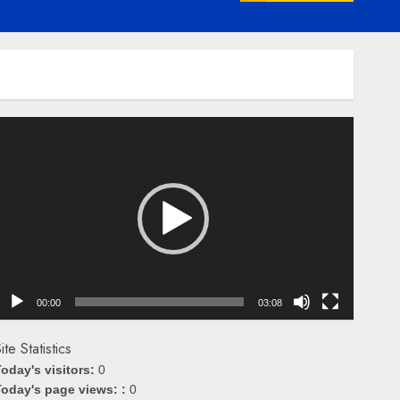
emutar
ideo
00:00
03:08
ite Statistics
oday's visitors:
0
oday's page views: :
0