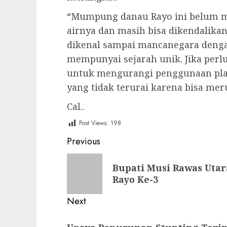
“Mumpung danau Rayo ini belum m
airnya dan masih bisa dikendalika
dikenal sampai mancanegara denga
mempunyai sejarah unik. Jika perl
untuk mengurangi penggunaan pla
yang tidak terurai karena bisa mer
Cal..
Post Views:
198
Post
Previous
navigation
Previous
Bupati Musi Rawas Utar
post:
Rayo Ke-3
Next
Next