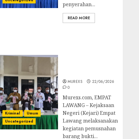
Uncategorized
penyerahan...
READ MORE
‎Kejari Empat Lawang
Musnahkan Barang
Bukti 45 Perkara
Berkekuatan Hukum
Tetap, Tegaskan
Komitmen Penegakan
Hukum‎
MUREXS
22/06/2026
0
‎Murexs.com, EMPAT
LAWANG – Kejaksaan
Negeri (Kejari) Empat
Kriminal
Umum
Lawang melaksanakan
Uncategorized
kegiatan pemusnahan
barang bukti...