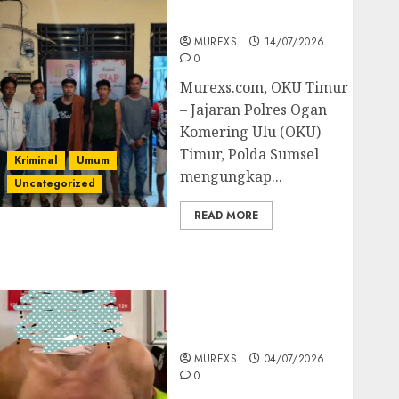
Batubara Ilegal
MUREXS
14/07/2026
0
Murexs.com, OKU Timur
– Jajaran Polres Ogan
Komering Ulu (OKU)
Timur, Polda Sumsel
Kriminal
Umum
mengungkap...
Uncategorized
READ MORE
Bandar Sabu Asal
Rawas Ulu Musi Rawas
Utara Di Sergap Set
Res Narkoba Polres
Muratara
MUREXS
04/07/2026
0