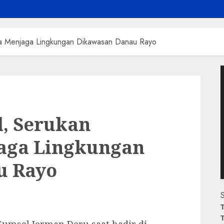
ya Menjaga Lingkungan Dikawasan Danau Rayo
P
V
, Serukan
aga Lingkungan
u Rayo
S
T
T