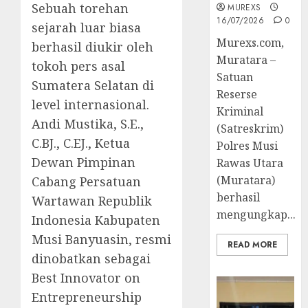
Sebuah torehan
MUREXS
16/07/2026
0
sejarah luar biasa
Murexs.com,
berhasil diukir oleh
Muratara –
tokoh pers asal
Satuan
Sumatera Selatan di
Reserse
level internasional.
Kriminal
Andi Mustika, S.E.,
(Satreskrim)
C.BJ., C.EJ., Ketua
Polres Musi
Dewan Pimpinan
Rawas Utara
(Muratara)
Cabang Persatuan
berhasil
Wartawan Republik
mengungkap...
Indonesia Kabupaten
Musi Banyuasin, resmi
READ MORE
dinobatkan sebagai
Best Innovator on
Entrepreneurship