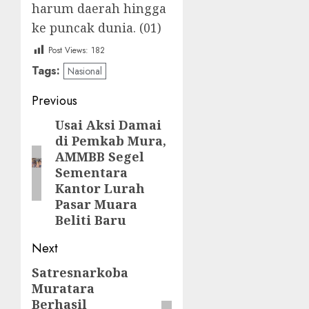
harum daerah hingga
ke puncak dunia. (01)
Post Views:
182
Tags:
Nasional
Post
Previous
navigation
Usai Aksi Damai
Previous
di Pemkab Mura,
post:
AMMBB Segel
Sementara
Kantor Lurah
Pasar Muara
Beliti Baru
Next
Satresnarkoba
Next
Muratara
post:
Berhasil