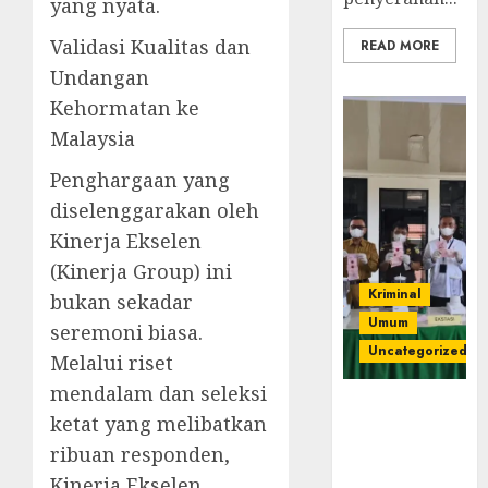
yang nyata.
Validasi Kualitas dan
READ MORE
Undangan
Kehormatan ke
Malaysia
Penghargaan yang
diselenggarakan oleh
Kinerja Ekselen
(Kinerja Group) ini
Kriminal
bukan sekadar
Umum
seremoni biasa.
Uncategorized
Melalui riset
mendalam dan seleksi
‎Kejari Empat
ketat yang melibatkan
Lawang
ribuan responden,
Musnahkan
Barang Bukti
Kinerja Ekselen