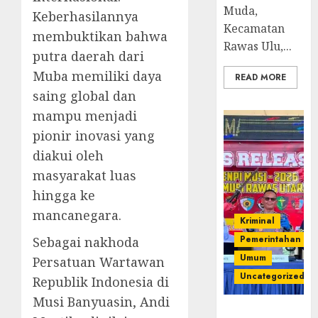
Muda,
Keberhasilannya
Kecamatan
membuktikan bahwa
Rawas Ulu,...
putra daerah dari
Muba memiliki daya
READ MORE
saing global dan
mampu menjadi
pionir inovasi yang
diakui oleh
masyarakat luas
hingga ke
mancanegara.
Kriminal
Pemerintahan
Sebagai nakhoda
Umum
Persatuan Wartawan
Uncategorized
Republik Indonesia di
Musi Banyuasin, Andi
Operasi