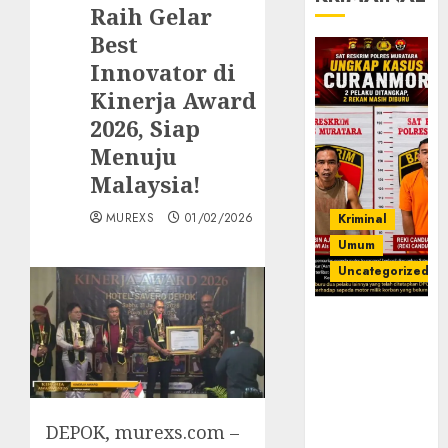
Raih Gelar
Best
Innovator di
Kinerja Award
2026, Siap
Menuju
Malaysia!
MUREXS
01/02/2026
Kriminal
Umum
Uncategorized
Kasatreskrim
Polres
Muratara
ungkap Dua
Pelaku
DEPOK, murexs.com –
Curanmor