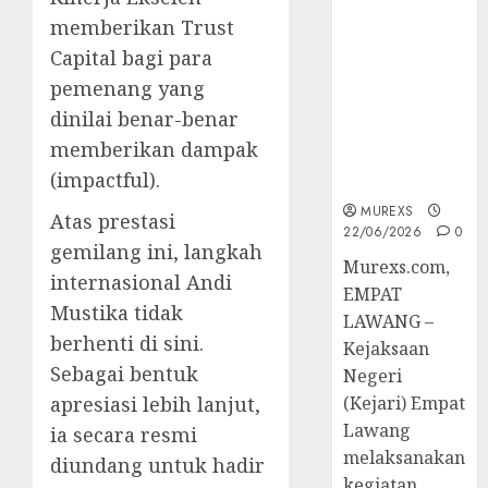
45 Perkara
memberikan Trust
Berkekuatan
Capital bagi para
Hukum
pemenang yang
Tetap,
Tegaskan
dinilai benar-benar
Komitmen
memberikan dampak
Penegakan
(impactful).
Hukum‎
MUREXS
Atas prestasi
22/06/2026
0
gemilang ini, langkah
‎Murexs.com,
internasional Andi
EMPAT
Mustika tidak
LAWANG –
berhenti di sini.
Kejaksaan
Sebagai bentuk
Negeri
apresiasi lebih lanjut,
(Kejari) Empat
Lawang
ia secara resmi
melaksanakan
diundang untuk hadir
kegiatan