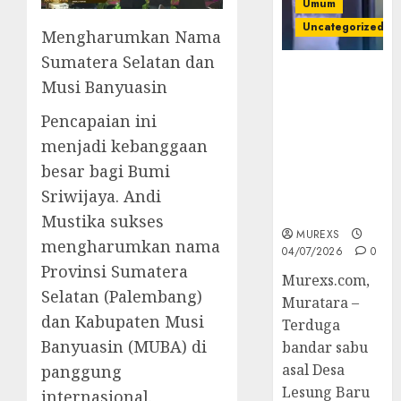
Umum
Uncategorized
Mengharumkan Nama
Sumatera Selatan dan
Bandar Sabu
Musi Banyuasin
Asal Rawas
Ulu Musi
Pencapaian ini
Rawas Utara
menjadi kebanggaan
Di Sergap Set
besar bagi Bumi
Res Narkoba
Polres
Sriwijaya. Andi
Muratara
Mustika sukses
MUREXS
mengharumkan nama
04/07/2026
0
Provinsi Sumatera
Murexs.com,
Selatan (Palembang)
Muratara –
dan Kabupaten Musi
Terduga
Banyuasin (MUBA) di
bandar sabu
asal Desa
panggung
Lesung Baru
internasional.