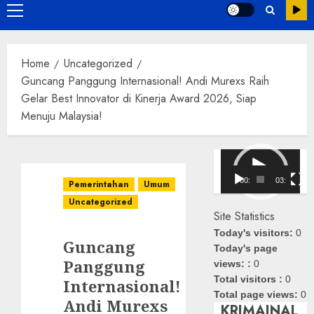
Primary
Menu
Home
Uncategorized
Guncang Panggung Internasional! Andi Murexs Raih
Gelar Best Innovator di Kinerja Award 2026, Siap
Menuju Malaysia!
Pemutar
Video
00:00
03:08
Pemerintahan
Umum
Uncategorized
Site Statistics
Today's visitors:
0
Guncang
Today's page
Panggung
views: :
0
Total visitors :
0
Internasional!
Total page views:
0
Andi Murexs
KRIMAINAL