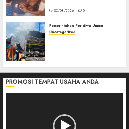
Muda Diserang Beruang Liar
03/08/2026
0
Pemerintahan
Peristiwa
Umum
Uncategorized
Direktur Dan Pemilik Truk
Tangki Ditetapkan Sebagai
Tersangka Atas Kecelakaan
Bus ALS yang Tewaskan 19
Orang
03/08/2026
0
PROMOSI TEMPAT USAHA ANDA
Pemutar
Video