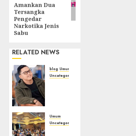
Amankan Dua
Tersangka
Pengedar
Narkotika Jenis
Sabu
RELATED NEWS
blog
Umum
Uncategorized
Tampu
Bolon:
Semula
Bersua
Setia,
Retak
Umum
Kaca di
Uncategorized
Bibir
Tingkatkan