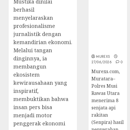
Mustika dinilai
Senpi musi
berhasil
2026,Polres
Muratara
menyelaraskan
Berhasil
profesionalisme
Ungkap
jurnalistik dengan
Kejahatan
kemandirian ekonomi.
Senjata Api
Ilegal
Melalui tangan
MUREXS
dinginnya, ia
27/06/2026
0
membangun
Murexs.com,
ekosistem
Muratara–
kewirausahaan yang
Polres Musi
inspiratif,
Rawas Utara
membuktikan bahwa
menerima 8
insan pers bisa
senjata api
menjadi motor
rakitan
(Senpira) hasil
penggerak ekonomi
penyerahan...