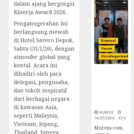
dalam ajang bergengsi
Kinerja Award 2026.
Penganugerahan ini
berlangsung mewah
di Hotel Savero Depok,
Kriminal
Sabtu (31/1/26), dengan
Umum
atmosfer global yang
Uncategorized
kental. Acara ini
Polres OKUT
dihadiri oleh para
Gagalkan
delegasi, pengusaha,
Pengiriman
dan tokoh inspiratif
368 Ton
Batubara
dari berbagai negara
Ilegal
di kawasan Asia,
MUREXS
seperti Malaysia,
14/07/2026
0
Vietnam, Jepang,
Murexs.com,
Thailand, hingga