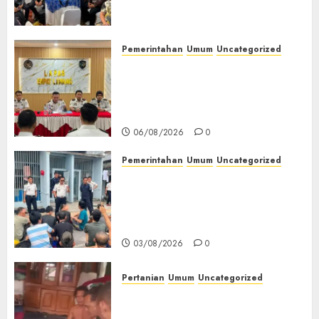
(TOT) AI Aman dan
Bertanggung Jawab
07/08/2026
0
Pemerintahan
Umum
Uncategorized
‎Lapas Empat Lawang
Matangkan Persiapan
Peringatan HUT ke-81
Kemerdekaan RI‎
06/08/2026
0
Pemerintahan
Umum
Uncategorized
‎Lapas Empat Lawang Berikan
Pengarahan WBP, Tekankan
Keamanan, Kebersihan dan
Kesehatan‎
03/08/2026
0
Pertanian
Umum
Uncategorized
Lagi Menyadap Karet Dua
Petani Asal Desa Lesung Batu