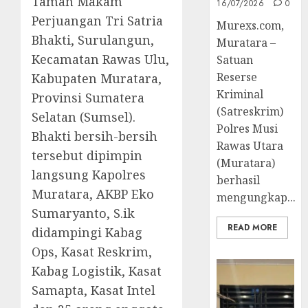
Taman Makam
16/07/2026
0
Perjuangan Tri Satria
Murexs.com,
Bhakti, Surulangun,
Muratara –
Kecamatan Rawas Ulu,
Satuan
Reserse
Kabupaten Muratara,
Kriminal
Provinsi Sumatera
(Satreskrim)
Selatan (Sumsel).
Polres Musi
Bhakti bersih-bersih
Rawas Utara
tersebut dipimpin
(Muratara)
langsung Kapolres
berhasil
Muratara, AKBP Eko
mengungkap...
Sumaryanto, S.ik
READ MORE
didampingi Kabag
Ops, Kasat Reskrim,
Kabag Logistik, Kasat
Samapta, Kasat Intel