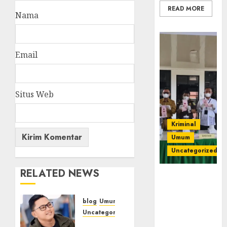
READ MORE
Nama
Email
Situs Web
Kriminal
Umum
Uncategorized
RELATED NEWS
‎Kejari Empat
Lawang
Musnahkan
blog
Umum
Barang Bukti
Uncategorized
45 Perkara
Tampu