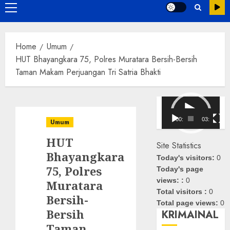
Primary
Menu
Home
Umum
HUT Bhayangkara 75, Polres Muratara Bersih-Bersih
Taman Makam Perjuangan Tri Satria Bhakti
Pemutar
Video
00:00
03:08
Umum
HUT
Site Statistics
Bhayangkara
Today's visitors:
0
75, Polres
Today's page
views: :
0
Muratara
Total visitors :
0
Bersih-
Total page views:
0
Bersih
KRIMAINAL
Taman