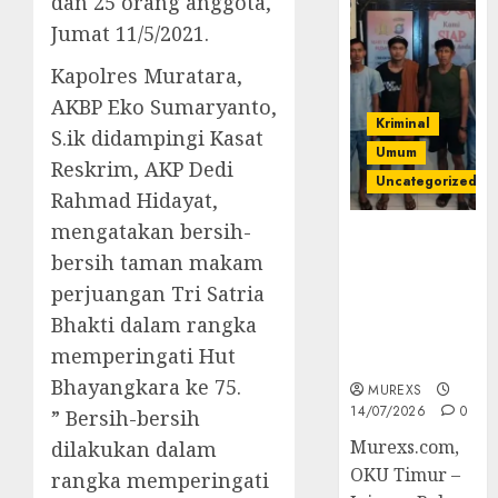
dan 25 orang anggota,
Jumat 11/5/2021.
Kapolres Muratara,
AKBP Eko Sumaryanto,
Kriminal
S.ik didampingi Kasat
Umum
Reskrim, AKP Dedi
Uncategorized
Rahmad Hidayat,
mengatakan bersih-
Polres OKUT
bersih taman makam
Gagalkan
Pengiriman
perjuangan Tri Satria
368 Ton
Bhakti dalam rangka
Batubara
memperingati Hut
Ilegal
Bhayangkara ke 75.
MUREXS
14/07/2026
0
” Bersih-bersih
Murexs.com,
dilakukan dalam
OKU Timur –
rangka memperingati