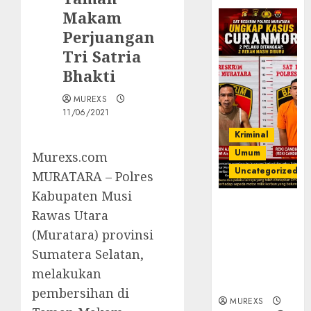
Makam
Perjuangan
Tri Satria
Bhakti
MUREXS
11/06/2021
Kriminal
Umum
Murexs.com
Uncategorized
MURATARA – Polres
Kabupaten Musi
Kasatreskrim
Rawas Utara
Polres
(Muratara) provinsi
Muratara
ungkap Dua
Sumatera Selatan,
Pelaku
melakukan
Curanmor
pembersihan di
MUREXS