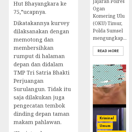
Jajaran Polres
Hut Bhayangkara ke
Ogan
75,”ucapnya.
Komering Ulu
Dikatakannya kurvey
(OKU) Timur,
Polda Sumsel
dilaksanakan dengan
mengungkap...
memotong dan
membersihkan
READ MORE
rumput di halaman
depan dan didalam
TMP Tri Satria Bhakti
Perjuangan
Surulangun. Tidak itu
saja dilakukan juga
pengecatan tembok
dinding depan taman
Kriminal
makam pahlawan.
Umum