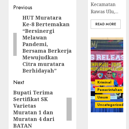
Kecamatan
Post
Previous
Rawas Ulu,...
navigation
HUT Muratara
Previous
Ke-8 Bertemakan
READ MORE
post:
“Bersinergi
Melawan
Pandemi,
Bersama Berkerja
Mewujudkan
Citra muratara
Berhidayah”
Next
Kriminal
Pemerintahan
Bupati Terima
Next
Umum
Sertifikat SK
post:
Varietas
Uncategorized
Muratan 1 dan
Muratan 4 dari
Operasi
BATAN
Senpi musi