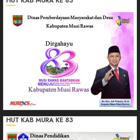
HUT KAB MURA KE 83
HUT KAB MURA KE 83