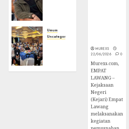
Berkekuatan
Bolon:
Hukum
Semula
Tetap,
Bersua
Tegaskan
Setia,
Komitmen
Retak
Umum
Penegakan
Kaca di
Uncategorized
Hukum‎
Bibir
Tingkatkan
MUREXS
Jendela
Profesionalisme,
22/06/2026
0
Wakapolres
Polres
07/08/2026
‎Murexs.com,
0
Muratara
EMPAT
Ikuti
LAWANG –
Training
Kejaksaan
of
Negeri
Trainer
(Kejari) Empat
(TOT)
Lawang
AI
Aman
melaksanakan
dan
kegiatan
Bertanggung
pemusnahan