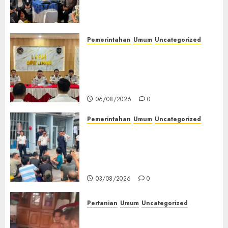
(TOT) AI Aman dan
Bertanggung Jawab
07/08/2026
0
Pemerintahan
Umum
Uncategorized
‎Lapas Empat Lawang
Matangkan Persiapan
Peringatan HUT ke-81
Kemerdekaan RI‎
06/08/2026
0
Pemerintahan
Umum
Uncategorized
‎Lapas Empat Lawang Berikan
Pengarahan WBP, Tekankan
Keamanan, Kebersihan dan
Kesehatan‎
03/08/2026
0
Pertanian
Umum
Uncategorized
Lagi Menyadap Karet Dua
Petani Asal Desa Lesung Batu