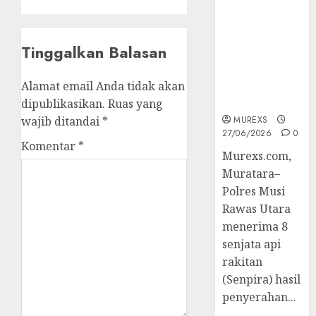
2026,Polres
Muratara
Berhasil
Tinggalkan Balasan
Ungkap
Kejahatan
Alamat email Anda tidak akan
Senjata Api
Ilegal
dipublikasikan.
Ruas yang
wajib ditandai
*
MUREXS
27/06/2026
0
Komentar
*
Murexs.com,
Muratara–
Polres Musi
Rawas Utara
menerima 8
senjata api
rakitan
(Senpira) hasil
penyerahan...