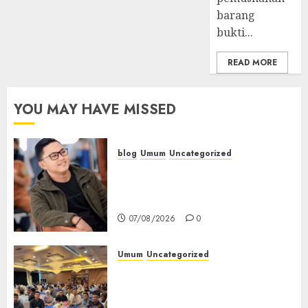
Jawab
barang
bukti...
07/08/2026
0
READ MORE
YOU MAY HAVE MISSED
blog
Umum
Uncategorized
Tampu Bolon: Semula Bersua
Setia, Retak Kaca di Bibir
Jendela
07/08/2026
0
Umum
Uncategorized
Tingkatkan Profesionalisme,
Wakapolres Polres Muratara
Ikuti Training of Trainer