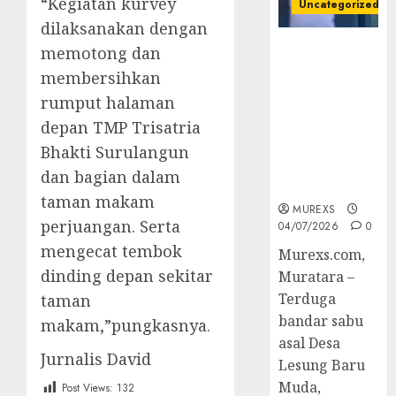
“Kegiatan kurvey
Uncategorized
dilaksanakan dengan
Bandar Sabu
memotong dan
Asal Rawas
membersihkan
Ulu Musi
rumput halaman
Rawas Utara
depan TMP Trisatria
Di Sergap Set
Res Narkoba
Bhakti Surulangun
Polres
dan bagian dalam
Muratara
taman makam
MUREXS
perjuangan. Serta
04/07/2026
0
mengecat tembok
Murexs.com,
dinding depan sekitar
Muratara –
Terduga
taman
bandar sabu
makam,”pungkasnya.
asal Desa
Jurnalis David
Lesung Baru
Muda,
Post Views:
132