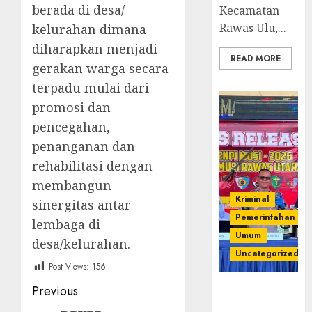
berada di desa/
Kecamatan
Rawas Ulu,...
kelurahan dimana
diharapkan menjadi
READ MORE
gerakan warga secara
terpadu mulai dari
promosi dan
pencegahan,
penanganan dan
rehabilitasi dengan
membangun
Kriminal
sinergitas antar
Pemerintahan
lembaga di
Umum
desa/kelurahan.
Uncategorized
Post Views:
156
Post
Previous
Operasi
Senpi musi