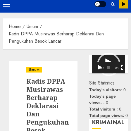
Primary
Menu
Home
Umum
Kadis DPPA Musirawas Berharap Deklarasi Dan
Pengukuhan Besok Lancar
Pemutar
Video
00:00
03:08
Umum
Kadis DPPA
Site Statistics
Musirawas
Today's visitors:
0
Berharap
Today's page
views: :
0
Deklarasi
Total visitors :
0
Dan
Total page views:
0
Pengukuhan
KRIMAINAL
Besok