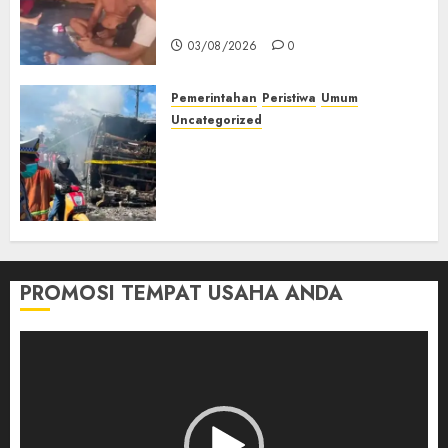
Muda Diserang Beruang Liar
03/08/2026
0
Pemerintahan
Peristiwa
Umum
Uncategorized
Direktur Dan Pemilik Truk
Tangki Ditetapkan Sebagai
Tersangka Atas Kecelakaan
Bus ALS yang Tewaskan 19
Orang
03/08/2026
0
PROMOSI TEMPAT USAHA ANDA
Pemutar
Video