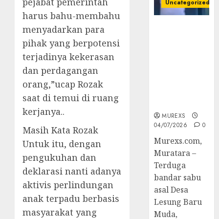
pejabat pemerintah
Uncategorized
harus bahu-membahu
Bandar Sabu
menyadarkan para
Asal Rawas
pihak yang berpotensi
Ulu Musi
terjadinya kekerasan
Rawas Utara
dan perdagangan
Di Sergap Set
Res Narkoba
orang,”ucap Rozak
Polres
saat di temui di ruang
Muratara
kerjanya..
MUREXS
04/07/2026
0
Masih Kata Rozak
Murexs.com,
Untuk itu, dengan
Muratara –
pengukuhan dan
Terduga
deklarasi nanti adanya
bandar sabu
aktivis perlindungan
asal Desa
anak terpadu berbasis
Lesung Baru
masyarakat yang
Muda,