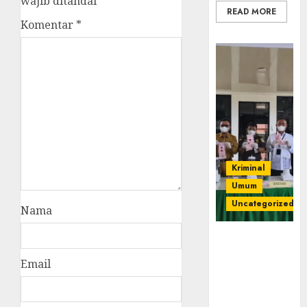
wajib ditandai
*
READ MORE
Komentar
*
Kriminal
Umum
Uncategorized
Nama
‎Kejari Empat
Lawang
Email
Musnahkan
Barang Bukti
45 Perkara