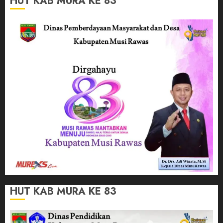
HUT KAB MURA KE 83
HUT KAB MURA KE 83