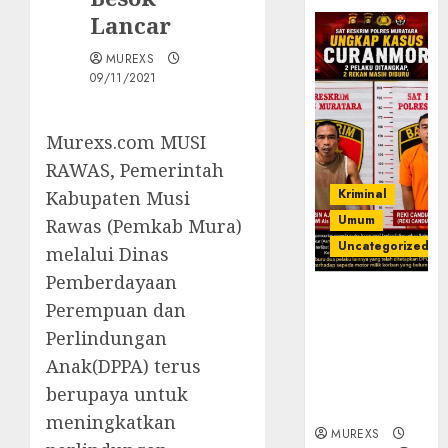
Lancar
MUREXS
09/11/2021
Murexs.com MUSI
RAWAS, Pemerintah
Kriminal
Kabupaten Musi
Umum
Rawas (Pemkab Mura)
Uncategorized
melalui Dinas
Pemberdayaan
Kasatreskrim
Perempuan dan
Polres
Perlindungan
Muratara
ungkap Dua
Anak(DPPA) terus
Pelaku
berupaya untuk
Curanmor
meningkatkan
MUREXS