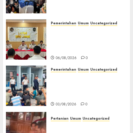
(TOT) AI Aman dan
Bertanggung Jawab
07/08/2026
0
Pemerintahan
Umum
Uncategorized
‎Lapas Empat Lawang
Matangkan Persiapan
Peringatan HUT ke-81
Kemerdekaan RI‎
06/08/2026
0
Pemerintahan
Umum
Uncategorized
‎Lapas Empat Lawang Berikan
Pengarahan WBP, Tekankan
Keamanan, Kebersihan dan
Kesehatan‎
03/08/2026
0
Pertanian
Umum
Uncategorized
Lagi Menyadap Karet Dua
Petani Asal Desa Lesung Batu