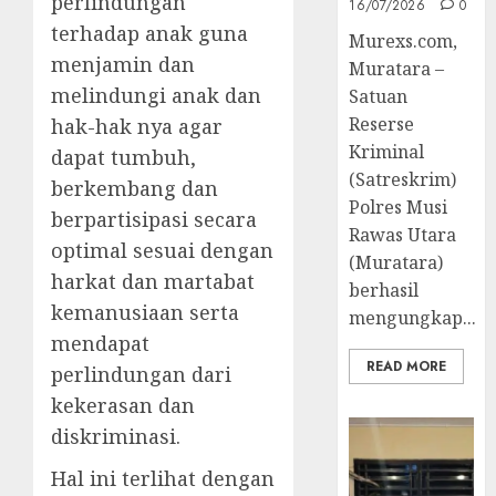
perlindungan
16/07/2026
0
terhadap anak guna
Murexs.com,
menjamin dan
Muratara –
melindungi anak dan
Satuan
Reserse
hak-hak nya agar
Kriminal
dapat tumbuh,
(Satreskrim)
berkembang dan
Polres Musi
berpartisipasi secara
Rawas Utara
optimal sesuai dengan
(Muratara)
harkat dan martabat
berhasil
kemanusiaan serta
mengungkap...
mendapat
READ MORE
perlindungan dari
kekerasan dan
diskriminasi.
Hal ini terlihat dengan