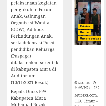
pelaksanaan kegiatan
pengukuhan Forum
Anak, Gabungan
Organisasi Wanita
Kriminal
(GOW), Ad hock
Umum
Perlindungan Anak,
Uncategorized
serta deklarasi Pusat
pendidikan Keluarga
Polres OKUT
(Puspaga)
Gagalkan
Pengiriman
dilaksanakan serentak
368 Ton
di kabupaten Mura di
Batubara
Auditorium
Ilegal
(10/11/2021 Besok).
MUREXS
14/07/2026
0
Kepala Dinas PPA
Murexs.com,
Kabupaten Mura
OKU Timur –
Muhamad Rozak