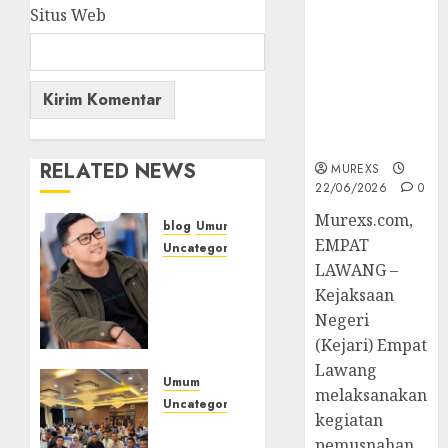
Berkekuatan
Situs Web
Hukum
Tetap,
Tegaskan
Komitmen
Penegakan
Hukum‎
RELATED NEWS
MUREXS
22/06/2026
0
‎Murexs.com,
blog
Umum
EMPAT
Uncategorized
LAWANG –
Tampu
Bolon:
Kejaksaan
Semula
Negeri
Bersua
(Kejari) Empat
Setia,
Lawang
Retak
Umum
melaksanakan
Kaca di
Uncategorized
kegiatan
Bibir
Tingkatkan
pemusnahan