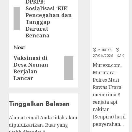
navigation
DPKPB:
Previous
2026,Polres
Sosialisasi ‘KIE’
post:
Muratara
Pencegahan dan
Berhasil
Tanggap
Ungkap
Darurat
Kejahatan
Bencana
Senjata Api
Ilegal
Next
MUREXS
27/06/2026
0
Vaksinasi di
Next
Desa Noman
Murexs.com,
post:
Berjalan
Muratara–
Lancar
Polres Musi
Rawas Utara
menerima 8
Tinggalkan Balasan
senjata api
rakitan
(Senpira) hasil
Alamat email Anda tidak akan
penyerahan...
dipublikasikan.
Ruas yang