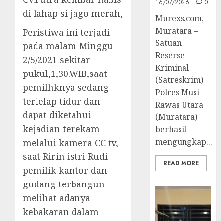
16/07/2026
0
di lahap si jago merah,
Murexs.com,
Muratara –
Peristiwa ini terjadi
Satuan
pada malam Minggu
Reserse
2/5/2021 sekitar
Kriminal
pukul,1,30.WIB,saat
(Satreskrim)
pemilhknya sedang
Polres Musi
terlelap tidur dan
Rawas Utara
dapat diketahui
(Muratara)
kejadian terekam
berhasil
mengungkap...
melalui kamera CC tv,
saat Ririn istri Rudi
READ MORE
pemilik kantor dan
gudang terbangun
melihat adanya
kebakaran dalam