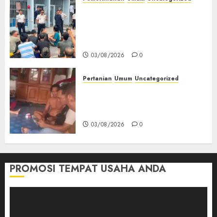
‎Lapas Empat Lawang Berikan
Pengarahan WBP, Tekankan
Keamanan, Kebersihan dan
Kesehatan‎
03/08/2026
0
Pertanian
Umum
Uncategorized
Lagi Menyadap Karet Dua
Petani Asal Desa Lesung Batu
Muda Diserang Beruang Liar
03/08/2026
0
PROMOSI TEMPAT USAHA ANDA
Pemutar
Video