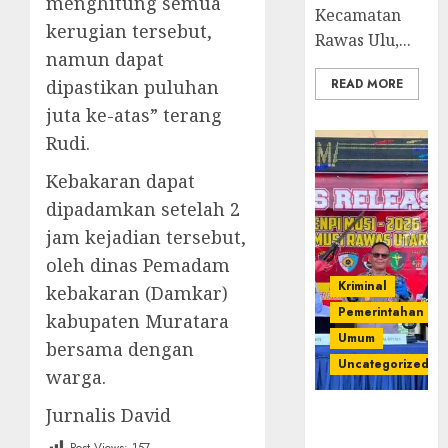
menghitung semua
Kecamatan
kerugian tersebut,
Rawas Ulu,...
namun dapat
dipastikan puluhan
READ MORE
juta ke-atas” terang
Rudi.
Kebakaran dapat
dipadamkan setelah 2
jam kejadian tersebut,
oleh dinas Pemadam
Kriminal
kebakaran (Damkar)
Pemerintahan
kabupaten Muratara
Umum
bersama dengan
Uncategorized
warga.
Jurnalis David
Operasi
Senpi musi