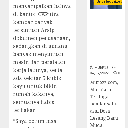
Uncategorized
menyampaikan bahwa
di kantor CV.Putra
Bandar Sabu
kembar banyak
Asal Rawas
Ulu Musi
tersimpan Arsip
Rawas Utara
dokumen perusahaan,
Di Sergap Set
sedangkan di gudang
Res Narkoba
banyak menyimpan
Polres
Muratara
mesin dan peralatan
MUREXS
kerja lainnya, serta
04/07/2026
0
ada sekitar 5 kubik
Murexs.com,
kayu untuk bikin
Muratara –
rumah kakanya,
Terduga
semuanya habis
bandar sabu
terbakar.
asal Desa
Lesung Baru
“Saya belum bisa
Muda,