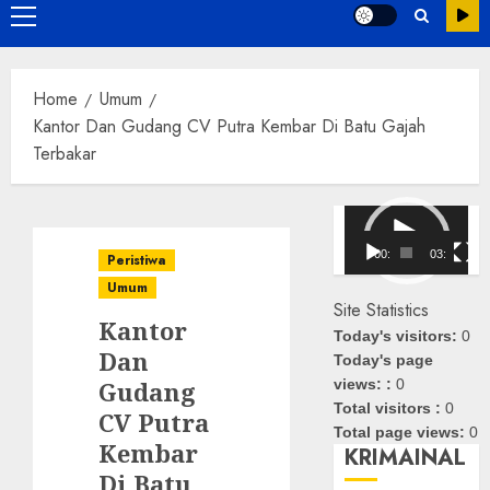
Primary
Menu
Home
Umum
Kantor Dan Gudang CV Putra Kembar Di Batu Gajah
Terbakar
Pemutar
Video
00:00
03:08
Peristiwa
Umum
Site Statistics
Kantor
Today's visitors:
0
Dan
Today's page
Gudang
views: :
0
Total visitors :
0
CV Putra
Total page views:
0
Kembar
KRIMAINAL
Di Batu