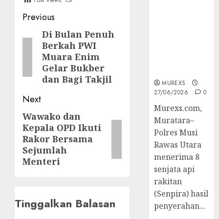
Post Views:
157
2026,Polres
Post
Previous
Muratara
Berhasil
navigation
Di Bulan Penuh
Previous
Ungkap
Berkah PWI
post:
Kejahatan
Muara Enim
Senjata Api
Gelar Bukber
Ilegal
dan Bagi Takjil
MUREXS
27/06/2026
0
Next
Murexs.com,
Wawako dan
Next
Muratara–
Kepala OPD Ikuti
post:
Polres Musi
Rakor Bersama
Rawas Utara
Sejumlah
menerima 8
Menteri
senjata api
rakitan
(Senpira) hasil
Tinggalkan Balasan
penyerahan...