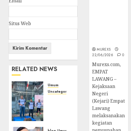
Email
Berkekuatan
Hukum
Tetap,
Tegaskan
Situs Web
Komitmen
Penegakan
Hukum‎
MUREXS
22/06/2026
0
‎Murexs.com,
RELATED NEWS
EMPAT
LAWANG –
Umum
Kejaksaan
Uncategorized
Negeri
‎Sambut
(Kejari) Empat
HUT RI
Lawang
ke-81,
melaksanakan
Lapas
kegiatan
Empat
pemusnahan
blog
Umum