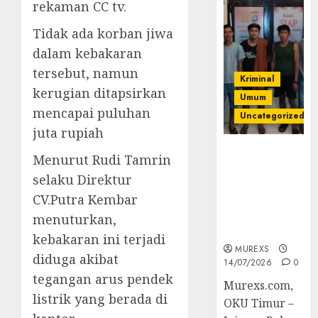
rekaman CC tv.
Tidak ada korban jiwa
dalam kebakaran
tersebut, namun
Kriminal
kerugian ditapsirkan
Umum
mencapai puluhan
Uncategorized
juta rupiah
Polres OKUT
Menurut Rudi Tamrin
Gagalkan
selaku Direktur
Pengiriman
CV.Putra Kembar
368 Ton
Batubara
menuturkan,
Ilegal
kebakaran ini terjadi
MUREXS
diduga akibat
14/07/2026
0
tegangan arus pendek
Murexs.com,
listrik yang berada di
OKU Timur –