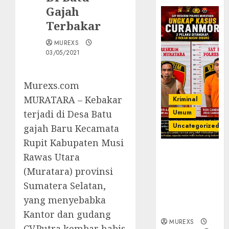
Gajah
Terbakar
MUREXS
03/05/2021
Murexs.com
MURATARA – Kebakar
Kriminal
terjadi di Desa Batu
Umum
Uncategorized
gajah Baru Kecamata
Rupit Kabupaten Musi
Kasatreskrim
Rawas Utara
Polres
(Muratara) provinsi
Muratara
Sumatera Selatan,
ungkap Dua
Pelaku
yang menyebabka
Curanmor
Kantor dan gudang
MUREXS
CV.Putra kembar habis