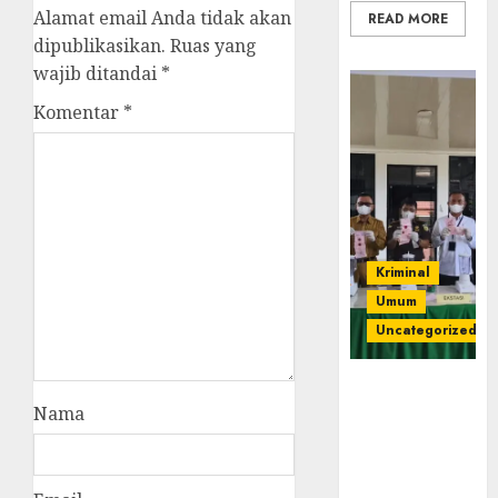
Alamat email Anda tidak akan
READ MORE
dipublikasikan.
Ruas yang
wajib ditandai
*
Komentar
*
Kriminal
Umum
Uncategorized
‎Kejari Empat
Lawang
Nama
Musnahkan
Barang Bukti
45 Perkara