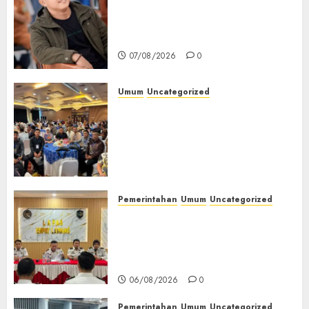
Tampu Bolon: Semula Bersua
Setia, Retak Kaca di Bibir
Jendela
07/08/2026
0
Umum
Uncategorized
Tingkatkan Profesionalisme,
Wakapolres Polres Muratara
Ikuti Training of Trainer
(TOT) AI Aman dan
Bertanggung Jawab
07/08/2026
0
Pemerintahan
Umum
Uncategorized
‎Lapas Empat Lawang
Matangkan Persiapan
Peringatan HUT ke-81
Kemerdekaan RI‎
06/08/2026
0
Pemerintahan
Umum
Uncategorized