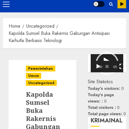
Primary
Menu
Home
Uncategorized
Kapolda Sumsel Buka Rakernis Gabungan Antisipasi
Karhutla Berbasis Teknologi
Pemutar
Video
00:00
03:08
Pemerintahan
Umum
Site Statistics
Uncategorized
Today's visitors:
0
Kapolda
Today's page
Sumsel
views: :
0
Total visitors :
0
Buka
Total page views:
0
Rakernis
KRIMAINAL
Gabungan