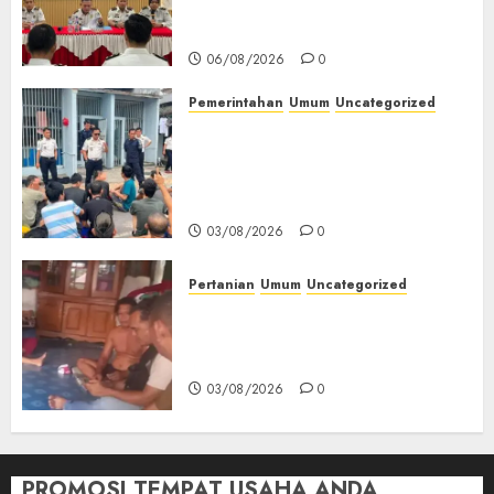
Peringatan HUT ke-81
Kemerdekaan RI‎
06/08/2026
0
Pemerintahan
Umum
Uncategorized
‎Lapas Empat Lawang Berikan
Pengarahan WBP, Tekankan
Keamanan, Kebersihan dan
Kesehatan‎
03/08/2026
0
Pertanian
Umum
Uncategorized
Lagi Menyadap Karet Dua
Petani Asal Desa Lesung Batu
Muda Diserang Beruang Liar
03/08/2026
0
PROMOSI TEMPAT USAHA ANDA