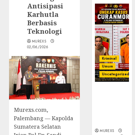
Antisipasi
Karhutla
Berbasis
Teknologi
MUREXS
02/06/2026
Kriminal
Umum
Uncategorized
Kasatreskrim
Polres
Muratara
Murexs.com,
ungkap Dua
Pelaku
Palembang — Kapolda
Curanmor
Sumatera Selatan
MUREXS