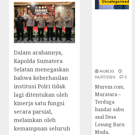
Uncategorized
Bandar Sabu
Asal Rawas
Ulu Musi
Rawas Utara
Di Sergap Set
Res Narkoba
Dalam arahannya,
Polres
Kapolda Sumatera
Muratara
Selatan menegaskan
MUREXS
bahwa keberhasilan
04/07/2026
0
institusi Polri tidak
Murexs.com,
lagi ditentukan oleh
Muratara –
Terduga
kinerja satu fungsi
bandar sabu
secara parsial,
asal Desa
melainkan oleh
Lesung Baru
kemampuan seluruh
Muda,