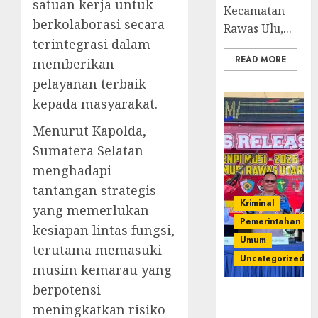
satuan kerja untuk
Kecamatan
berkolaborasi secara
Rawas Ulu,...
terintegrasi dalam
READ MORE
memberikan
pelayanan terbaik
kepada masyarakat.
Menurut Kapolda,
Sumatera Selatan
menghadapi
tantangan strategis
Kriminal
yang memerlukan
Pemerintahan
kesiapan lintas fungsi,
Umum
terutama memasuki
Uncategorized
musim kemarau yang
berpotensi
Operasi
meningkatkan risiko
Senpi musi