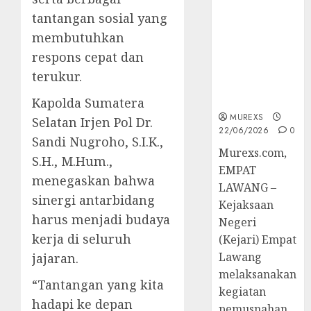
Berkekuatan
tantangan sosial yang
Hukum
membutuhkan
Tetap,
Tegaskan
respons cepat dan
Komitmen
terukur.
Penegakan
Hukum‎
Kapolda Sumatera
MUREXS
Selatan Irjen Pol Dr.
22/06/2026
0
Sandi Nugroho, S.I.K.,
‎Murexs.com,
S.H., M.Hum.,
EMPAT
menegaskan bahwa
LAWANG –
sinergi antarbidang
Kejaksaan
harus menjadi budaya
Negeri
kerja di seluruh
(Kejari) Empat
Lawang
jajaran.
melaksanakan
“Tantangan yang kita
kegiatan
hadapi ke depan
pemusnahan