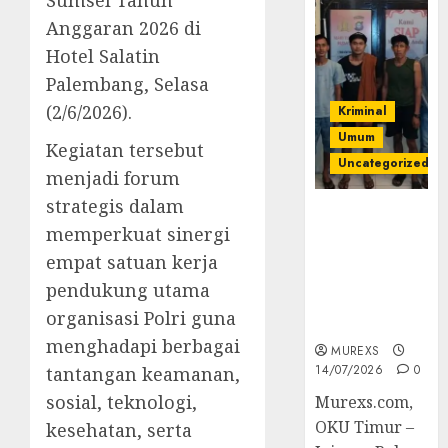
Sumsel Tahun
Anggaran 2026 di
Hotel Salatin
Palembang, Selasa
(2/6/2026).
Kriminal
Umum
Kegiatan tersebut
Uncategorized
menjadi forum
strategis dalam
Polres OKUT
memperkuat sinergi
Gagalkan
Pengiriman
empat satuan kerja
368 Ton
pendukung utama
Batubara
organisasi Polri guna
Ilegal
menghadapi berbagai
MUREXS
14/07/2026
0
tantangan keamanan,
sosial, teknologi,
Murexs.com,
OKU Timur –
kesehatan, serta