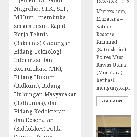
Irjen Pol Dr. Sandi
16/07/2026
0
Nugroho, S.I.K., S.H.,
Murexs.com,
M.Hum., membuka
Muratara –
secara resmi Rapat
Satuan
Kerja Teknis
Reserse
Kriminal
(Rakernis) Gabungan
(Satreskrim)
Bidang Teknologi
Polres Musi
Informasi dan
Rawas Utara
Komunikasi (TIK),
(Muratara)
Bidang Hukum
berhasil
(Bidkum), Bidang
mengungkap...
Hubungan Masyarakat
READ MORE
(Bidhumas), dan
Bidang Kedokteran
dan Kesehatan
(Biddokkes) Polda