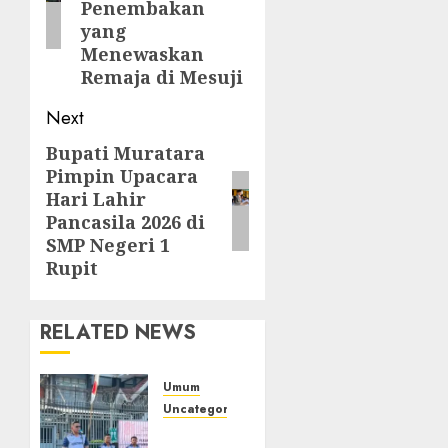
Penembakan
yang
Menewaskan
Remaja di Mesuji
Next
Bupati Muratara
Next
Pimpin Upacara
post:
Hari Lahir
Pancasila 2026 di
SMP Negeri 1
Rupit
RELATED NEWS
Umum
Uncategorized
‎Sambut