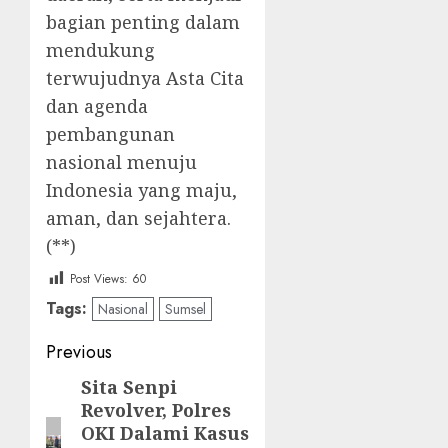
bagian penting dalam
mendukung
terwujudnya Asta Cita
dan agenda
pembangunan
nasional menuju
Indonesia yang maju,
aman, dan sejahtera.
(**)
Post Views:
60
Tags:
Nasional
Sumsel
Post
Previous
navigation
Sita Senpi
Previous
Revolver, Polres
post:
OKI Dalami Kasus