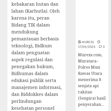
2026,Polres
kebakaran hutan dan
Muratara
lahan (Karhutla). Oleh
Berhasil
karena itu, peran
Ungkap
Bidang TIK dalam
Kejahatan
Senjata Api
mendukung
Ilegal
pemantauan berbasis
MUREXS
teknologi, Bidkum
27/06/2026
0
dalam penguatan
Murexs.com,
aspek regulasi dan
Muratara–
penegakan hukum,
Polres Musi
Bidhumas dalam
Rawas Utara
menerima 8
edukasi publik serta
senjata api
manajemen informasi,
rakitan
dan Biddokkes dalam
(Senpira) hasil
perlindungan
penyerahan...
kesehatan personel