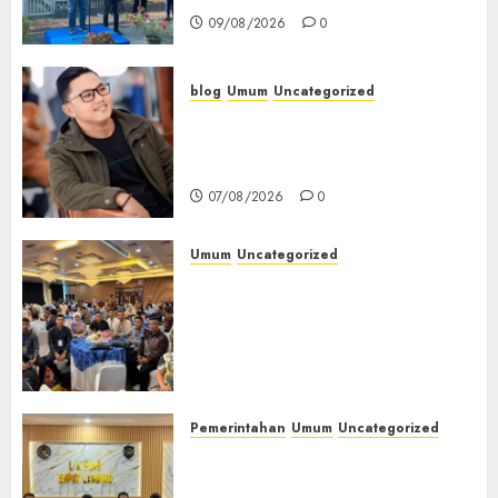
09/08/2026
0
blog
Umum
Uncategorized
Tampu Bolon: Semula Bersua
Setia, Retak Kaca di Bibir
Jendela
07/08/2026
0
Umum
Uncategorized
Tingkatkan Profesionalisme,
Wakapolres Polres Muratara
Ikuti Training of Trainer
(TOT) AI Aman dan
Bertanggung Jawab
07/08/2026
0
Pemerintahan
Umum
Uncategorized
‎Lapas Empat Lawang
Matangkan Persiapan