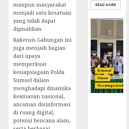
maupun masyarakat
READ MORE
menjadi satu kesatuan
yang tidak dapat
dipisahkan.
Rakernis Gabungan ini
juga menjadi bagian
dari upaya
memperkuat
Kriminal
kesiapsiagaan Polda
Umum
Sumsel dalam
Uncategorized
menghadapi dinamika
keamanan nasional,
‎Kejari Empat
ancaman disinformasi
Lawang
di ruang digital,
Musnahkan
Barang Bukti
potensi bencana alam,
45 Perkara
serta berbagai