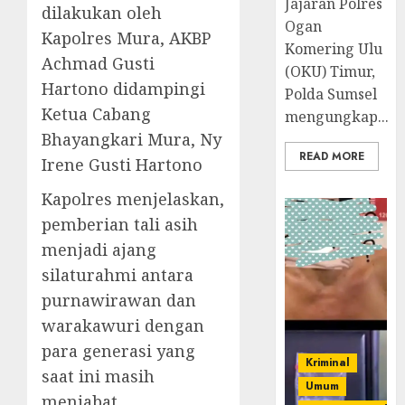
Jajaran Polres
dilakukan oleh
Ogan
Kapolres Mura, AKBP
Komering Ulu
Achmad Gusti
(OKU) Timur,
Hartono didampingi
Polda Sumsel
Ketua Cabang
mengungkap...
Bhayangkari Mura, Ny
READ MORE
Irene Gusti Hartono
Kapolres menjelaskan,
pemberian tali asih
menjadi ajang
silaturahmi antara
purnawirawan dan
warakawuri dengan
para generasi yang
Kriminal
saat ini masih
Umum
menjabat.