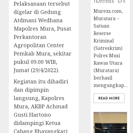
16/07/2026
0
Pelaksanaan tersebut
Murexs.com,
digelar di Gedung
Muratara –
Atdmani Wedhana
Satuan
Mapolres Mura, Pusat
Reserse
Perkantoran
Kriminal
Agropolitan Center
(Satreskrim)
Pemkab Mura, sekitar
Polres Musi
pukul 09.00 WIB,
Rawas Utara
Jumat (29/4/2022).
(Muratara)
berhasil
Kegiatan itu dihadiri
mengungkap...
dan dipimpin
langsung, Kapolres
READ MORE
Mura, AKBP Achmad
Gusti Hartono
didampingi Ketua
Cabang Bhayangkari