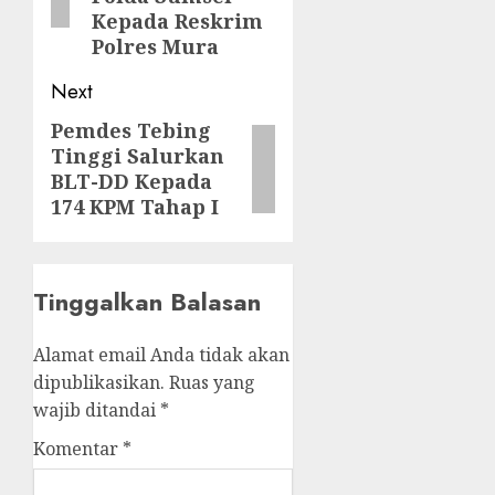
Kepada Reskrim
Polres Mura
Next
Pemdes Tebing
Next
Tinggi Salurkan
post:
BLT-DD Kepada
174 KPM Tahap I
Tinggalkan Balasan
Alamat email Anda tidak akan
dipublikasikan.
Ruas yang
wajib ditandai
*
Komentar
*