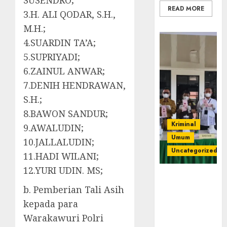
SUSENDRO;
READ MORE
3.H. ALI QODAR, S.H.,
M.H.;
4.SUARDIN TA’A;
5.SUPRIYADI;
6.ZAINUL ANWAR;
7.DENIH HENDRAWAN,
S.H.;
8.BAWON SANDUR;
Kriminal
9.AWALUDIN;
Umum
10.JALLALUDIN;
Uncategorized
11.HADI WILANI;
12.YURI UDIN. MS;
‎Kejari Empat
Lawang
b. Pemberian Tali Asih
Musnahkan
kepada para
Barang Bukti
Warakawuri Polri
45 Perkara