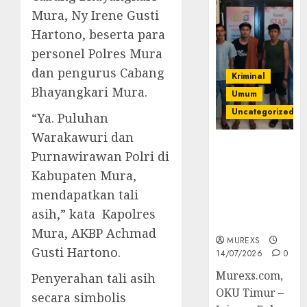
Mura, Ny Irene Gusti
Hartono, beserta para
personel Polres Mura
dan pengurus Cabang
Kriminal
Bhayangkari Mura.
Umum
Uncategorized
“Ya. Puluhan
Warakawuri dan
Polres OKUT
Purnawirawan Polri di
Gagalkan
Kabupaten Mura,
Pengiriman
368 Ton
mendapatkan tali
Batubara
asih,” kata Kapolres
Ilegal
Mura, AKBP Achmad
MUREXS
Gusti Hartono.
14/07/2026
0
Murexs.com,
Penyerahan tali asih
OKU Timur –
secara simbolis