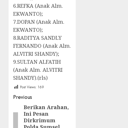
6.REFKA (Anak Alm.
EKWANTO);
7.DOPAN (Anak Alm.
EKWANTO);
8.RADITYA SANDLY
FERNANDO (Anak Alm.
ALVITRI SHANDY);
9.SULTAN ALFATIH
(Anak Alm. ALVITRI
SHANDY).(rls)
Post Views:
169
Post
Previous
navigation
Berikan Arahan,
Previous
Ini Pesan
post:
Dirkrimum
Polda Sumsel