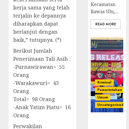
Kecamatan
kerja sama yang telah
Rawas Ulu,...
terjalin ke depannya
diharapkan dapat
READ MORE
berlanjut dengan
baik,” tutupnya. (*)
Berikut Jumlah
Penerimaan Tali Asih :
-Purnawirawan= 55
Orang
-Warakawuri= 43
Kriminal
Pemerintahan
Orang
Umum
Total= 98 Orang
Uncategorized
-Anak Yatim Piatu= 16
Orang
Operasi
Perwakilan
Senpi musi