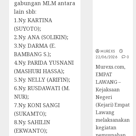
gabungan MLM antara
Berkekuatan
Hukum
lain sbb:
Tetap,
1.Ny. KARTINA
Tegaskan
(SUYOTO);
Komitmen
2.Ny. ANA (SOLIKIN);
Penegakan
Hukum‎
3.Ny. DARMA (E.
MUREXS
BAMBANG S.);
22/06/2026
0
4.Ny. PARIDA YUSNANI
‎Murexs.com,
(MASHURI HASSA);
EMPAT
5.Ny. NELLY (ARIFIN);
LAWANG –
6.Ny. RUSDAWATI (M.
Kejaksaan
NUR);
Negeri
7.Ny. KONI SANGI
(Kejari) Empat
Lawang
(SUKAMTO);
melaksanakan
8.Ny. SAHILIN
kegiatan
(EKWANTO);
pemusnahan