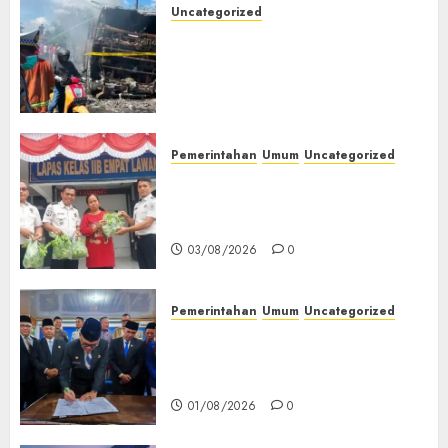
Uncategorized
Direktur Dan Pemilik Truk
Tangki Ditetapkan Sebagai
Tersangka Atas Kecelakaan
Bus ALS yang Tewaskan 19
Orang
03/08/2026
0
Pemerintahan
Umum
Uncategorized
‎Panen Sayuran Organik,
Lapas Empat Lawang Dorong
Kemandirian Warga Binaan
03/08/2026
0
Pemerintahan
Umum
Uncategorized
‎Seluruh Fraksi DPRD Setujui
Pertanggungjawaban APBD
2025 Empat Lawang
01/08/2026
0