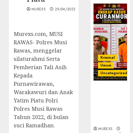
MUREXS
29/04/2022
Murexs.com, MUSI
RAWAS- Polres Musi
Rawas, menggelar
Kriminal
silaturahmi Serta
Umum
Pemberian Tali Asih
Uncategorized
Kepada
Purnawirawan,
Kasatreskrim
Warakawuri dan Anak
Polres
Yatim Piatu Polri
Muratara
ungkap Dua
Polres Musi Rawas
Pelaku
Tahun 2022, di bulan
Curanmor
suci Ramadhan.
MUREXS