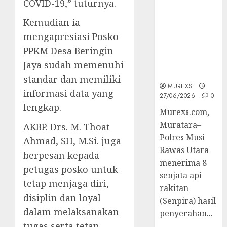
COVID-19,” tuturnya.
2026,Polres
Muratara
Kemudian ia
Berhasil
mengapresiasi Posko
Ungkap
PPKM Desa Beringin
Kejahatan
Senjata Api
Jaya sudah memenuhi
Ilegal
standar dan memiliki
MUREXS
informasi data yang
27/06/2026
0
lengkap.
Murexs.com,
Muratara–
AKBP. Drs. M. Thoat
Polres Musi
Ahmad, SH, M.Si. juga
Rawas Utara
berpesan kepada
menerima 8
petugas posko untuk
senjata api
tetap menjaga diri,
rakitan
disiplin dan loyal
(Senpira) hasil
dalam melaksanakan
penyerahan...
tugas serta tetap