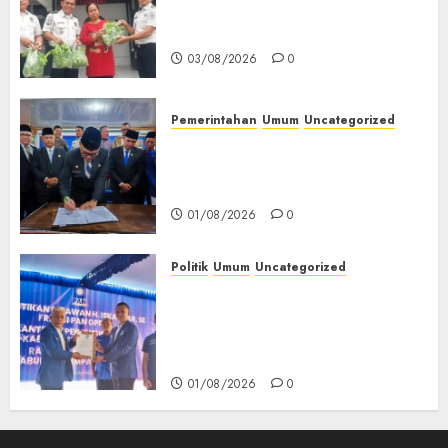
Lapas Empat Lawang Dorong
Kemandirian Warga Binaan
03/08/2026
0
Pemerintahan
Umum
Uncategorized
‎Seluruh Fraksi DPRD Setujui
Pertanggungjawaban APBD
2025 Empat Lawang
01/08/2026
0
Politik
Umum
Uncategorized
‎Pengurus DPC PAN se-
Kabupaten Empat Lawang
Resmi Dilantik, Konsolidasi
Organisasi Diperkuat‎
01/08/2026
0