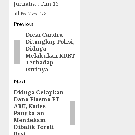
Jurnalis. : Tim 13
Post Views:
156
Post
Previous
navigation
Dicki Candra
Previous
Ditangkap Polisi,
post:
Diduga
Melakukan KDRT
Terhadap
Istrinya
Next
Diduga Gelapkan
Next
Dana Plasma PT
post:
ARU, Kades
Pangkalan
Mendekam
Dibalik Terali
Besi