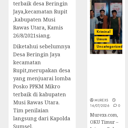
terbaik desa Beringin
Jaya,kecamatan Rupit
,kabupaten Musi
Rawas Utara, Kamis
Kriminal
26/8/2021siang.
Umum
Diketahui sebelumnya
Uncategorized
Desa Beringin Jaya
Polres OKUT
kecamatan
Gagalkan
Rupit,merupakan desa
Pengiriman
yang menjuarai lomba
368 Ton
Posko PPKM Mikro
Batubara
Ilegal
terbaik di kabupaten
MUREXS
Musi Rawas Utara.
14/07/2026
0
Tim penilaian
Murexs.com,
langsung dari Kapolda
OKU Timur –
Sumsel.