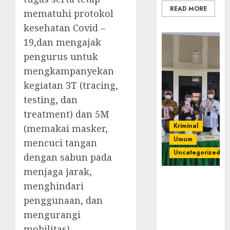
READ MORE
mematuhi protokol
kesehatan Covid –
19,dan mengajak
pengurus untuk
mengkampanyekan
kegiatan 3T (tracing,
testing, dan
treatment) dan 5M
Kriminal
(memakai masker,
Umum
mencuci tangan
Uncategorized
dengan sabun pada
menjaga jarak,
‎Kejari Empat
menghindari
Lawang
penggunaan, dan
Musnahkan
Barang Bukti
mengurangi
45 Perkara
mobilitas).