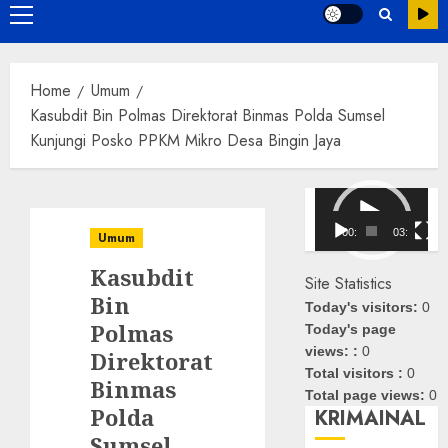
Primary
Menu
Home
Umum
Kasubdit Bin Polmas Direktorat Binmas Polda Sumsel
Kunjungi Posko PPKM Mikro Desa Bingin Jaya
Pemutar
Video
00:00
03:08
Umum
Kasubdit
Site Statistics
Bin
Today's visitors:
0
Polmas
Today's page
views: :
0
Direktorat
Total visitors :
0
Binmas
Total page views:
0
Polda
KRIMAINAL
Sumsel