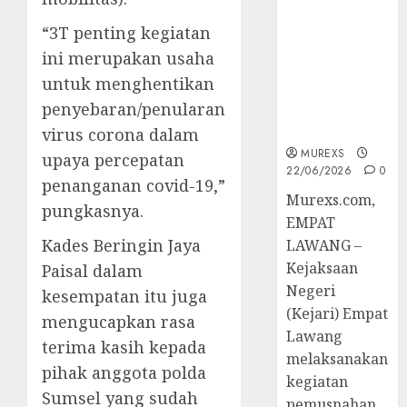
Berkekuatan
Hukum
“3T penting kegiatan
Tetap,
ini merupakan usaha
Tegaskan
untuk menghentikan
Komitmen
penyebaran/penularan
Penegakan
Hukum‎
virus corona dalam
MUREXS
upaya percepatan
22/06/2026
0
penanganan covid-19,”
‎Murexs.com,
pungkasnya.
EMPAT
Kades Beringin Jaya
LAWANG –
Kejaksaan
Paisal dalam
Negeri
kesempatan itu juga
(Kejari) Empat
mengucapkan rasa
Lawang
terima kasih kepada
melaksanakan
pihak anggota polda
kegiatan
Sumsel yang sudah
pemusnahan