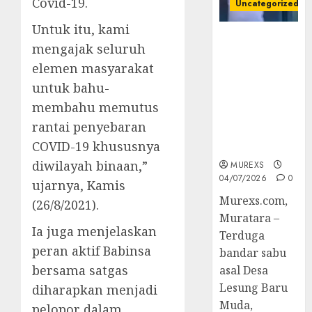
Covid-19.
Uncategorized
Untuk itu, kami
Bandar Sabu
mengajak seluruh
Asal Rawas
elemen masyarakat
Ulu Musi
Rawas Utara
untuk bahu-
Di Sergap Set
membahu memutus
Res Narkoba
rantai penyebaran
Polres
COVID-19 khususnya
Muratara
diwilayah binaan,”
MUREXS
04/07/2026
0
ujarnya, Kamis
Murexs.com,
(26/8/2021).
Muratara –
Ia juga menjelaskan
Terduga
peran aktif Babinsa
bandar sabu
bersama satgas
asal Desa
Lesung Baru
diharapkan menjadi
Muda,
pelopor dalam