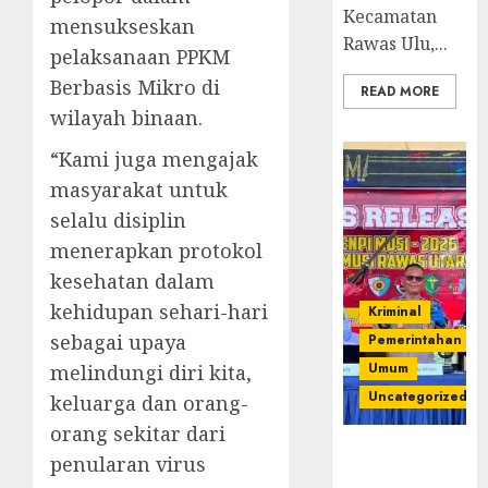
Kecamatan
mensukseskan
Rawas Ulu,...
pelaksanaan PPKM
Berbasis Mikro di
READ MORE
wilayah binaan.
“Kami juga mengajak
masyarakat untuk
selalu disiplin
menerapkan protokol
kesehatan dalam
kehidupan sehari-hari
Kriminal
sebagai upaya
Pemerintahan
Umum
melindungi diri kita,
Uncategorized
keluarga dan orang-
orang sekitar dari
Operasi
penularan virus
Senpi musi