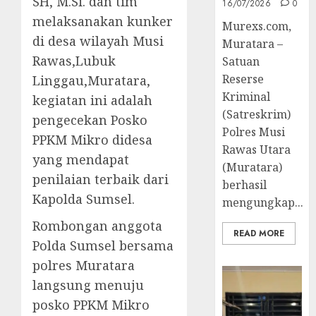
SH, M.Si. dan tim
16/07/2026
0
melaksanakan kunker
Murexs.com,
di desa wilayah Musi
Muratara –
Rawas,Lubuk
Satuan
Reserse
Linggau,Muratara,
Kriminal
kegiatan ini adalah
(Satreskrim)
pengecekan Posko
Polres Musi
PPKM Mikro didesa
Rawas Utara
yang mendapat
(Muratara)
penilaian terbaik dari
berhasil
Kapolda Sumsel.
mengungkap...
Rombongan anggota
READ MORE
Polda Sumsel bersama
polres Muratara
langsung menuju
posko PPKM Mikro