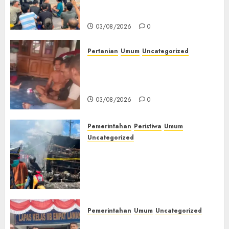
Keamanan, Kebersihan dan
Kesehatan‎
03/08/2026
03/08/2026
0
0
Pertanian
Umum
Uncategorized
Lagi Menyadap Karet Dua
Petani Asal Desa Lesung Batu
Muda Diserang Beruang Liar
03/08/2026
0
Pemerintahan
Peristiwa
Umum
Uncategorized
Direktur Dan Pemilik Truk
Tangki Ditetapkan Sebagai
Tersangka Atas Kecelakaan
Bus ALS yang Tewaskan 19
Orang
03/08/2026
0
Pemerintahan
Umum
Uncategorized
‎Panen Sayuran Organik,