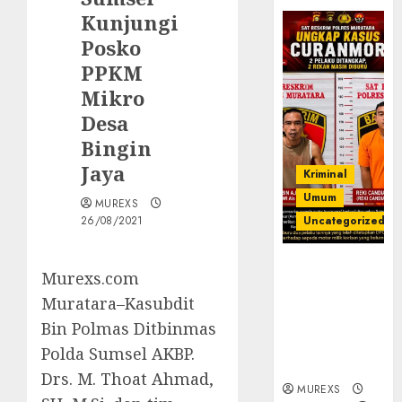
Kunjungi
Posko
PPKM
Mikro
Desa
Bingin
Jaya
Kriminal
Umum
MUREXS
26/08/2021
Uncategorized
Kasatreskrim
Murexs.com
Polres
Muratara–Kasubdit
Muratara
ungkap Dua
Bin Polmas Ditbinmas
Pelaku
Polda Sumsel AKBP.
Curanmor
Drs. M. Thoat Ahmad,
MUREXS