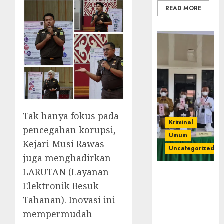
READ MORE
Tak hanya fokus pada
Kriminal
pencegahan korupsi,
Umum
Kejari Musi Rawas
Uncategorized
juga menghadirkan
LARUTAN (Layanan
‎Kejari Empat
Elektronik Besuk
Lawang
Musnahkan
Tahanan). Inovasi ini
Barang Bukti
mempermudah
45 Perkara