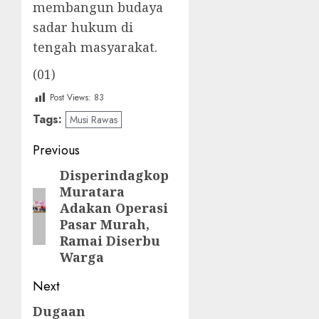
membangun budaya
sadar hukum di
tengah masyarakat.
(01)
Post Views:
83
Tags:
Musi Rawas
Post
Previous
navigation
Disperindagkop
Previous
Muratara
post:
Adakan Operasi
Pasar Murah,
Ramai Diserbu
Warga
Next
Dugaan
Next