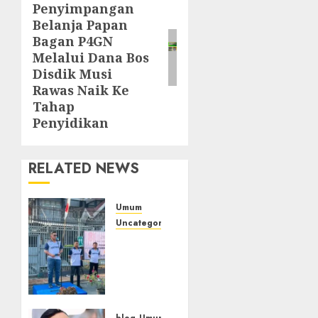
Penyimpangan
post:
Belanja Papan
Bagan P4GN
Melalui Dana Bos
Disdik Musi
Rawas Naik Ke
Tahap
Penyidikan
RELATED NEWS
Umum
Uncategorized
‎Sambut
HUT RI
ke-81,
Lapas
Empat
blog
Umum