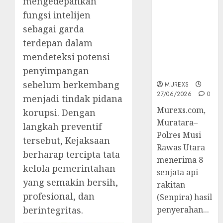
mengedepankan
2026,Polres
fungsi intelijen
Muratara
Berhasil
sebagai garda
Ungkap
terdepan dalam
Kejahatan
mendeteksi potensi
Senjata Api
penyimpangan
Ilegal
sebelum berkembang
MUREXS
27/06/2026
0
menjadi tindak pidana
Murexs.com,
korupsi. Dengan
Muratara–
langkah preventif
Polres Musi
tersebut, Kejaksaan
Rawas Utara
berharap tercipta tata
menerima 8
kelola pemerintahan
senjata api
yang semakin bersih,
rakitan
profesional, dan
(Senpira) hasil
berintegritas.
penyerahan...