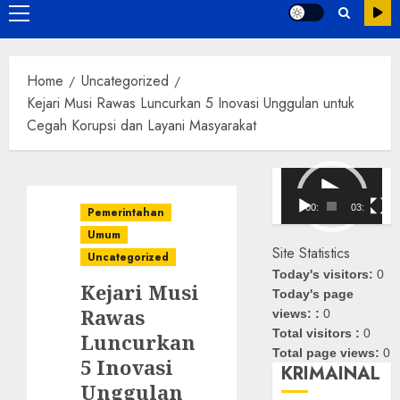
Primary
Menu
Home
Uncategorized
Kejari Musi Rawas Luncurkan 5 Inovasi Unggulan untuk
Cegah Korupsi dan Layani Masyarakat
Pemutar
Video
00:00
03:08
Pemerintahan
Umum
Site Statistics
Uncategorized
Today's visitors:
0
Kejari Musi
Today's page
Rawas
views: :
0
Total visitors :
0
Luncurkan
Total page views:
0
5 Inovasi
KRIMAINAL
Unggulan