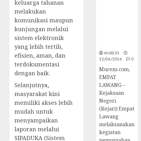
keluarga tahanan
Berkekuatan
Hukum
melakukan
Tetap,
komunikasi maupun
Tegaskan
kunjungan melalui
Komitmen
sistem elektronik
Penegakan
Hukum‎
yang lebih tertib,
MUREXS
efisien, aman, dan
22/06/2026
0
terdokumentasi
‎Murexs.com,
dengan baik.
EMPAT
Selanjutnya,
LAWANG –
Kejaksaan
masyarakat kini
Negeri
memiliki akses lebih
(Kejari) Empat
mudah untuk
Lawang
menyampaikan
melaksanakan
laporan melalui
kegiatan
SIPADUKA (Sistem
pemusnahan