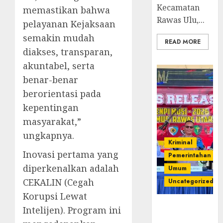
Kecamatan
memastikan bahwa
Rawas Ulu,...
pelayanan Kejaksaan
semakin mudah
READ MORE
diakses, transparan,
akuntabel, serta
benar-benar
berorientasi pada
kepentingan
masyarakat,”
ungkapnya.
Kriminal
Inovasi pertama yang
Pemerintahan
diperkenalkan adalah
Umum
CEKALIN (Cegah
Uncategorized
Korupsi Lewat
Operasi
Intelijen). Program ini
Senpi musi