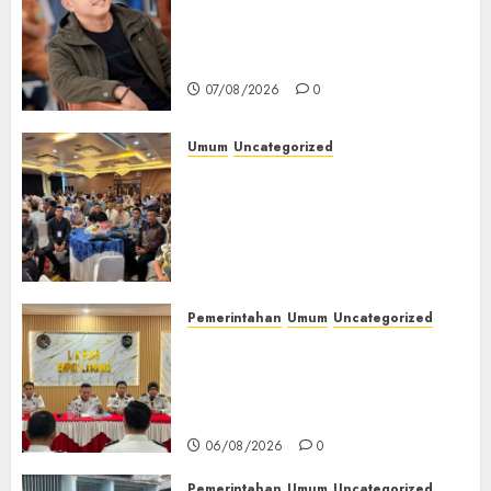
Tampu Bolon: Semula Bersua
Setia, Retak Kaca di Bibir
Jendela
07/08/2026
0
Umum
Uncategorized
Tingkatkan Profesionalisme,
Wakapolres Polres Muratara
Ikuti Training of Trainer
(TOT) AI Aman dan
Bertanggung Jawab
07/08/2026
0
Pemerintahan
Umum
Uncategorized
‎Lapas Empat Lawang
Matangkan Persiapan
Peringatan HUT ke-81
Kemerdekaan RI‎
06/08/2026
0
Pemerintahan
Umum
Uncategorized