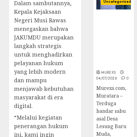
Uncategorized
Dalam sambutannya,
Kepala Kejaksaan
Bandar Sabu
Negeri Musi Rawas
Asal Rawas
menegaskan bahwa
Ulu Musi
JAKUMDU merupakan
Rawas Utara
Di Sergap Set
langkah strategis
Res Narkoba
untuk menghadirkan
Polres
pelayanan hukum
Muratara
yang lebih modern
MUREXS
04/07/2026
0
dan mampu
Murexs.com,
menjawab kebutuhan
Muratara –
masyarakat di era
Terduga
digital.
bandar sabu
“Melalui kegiatan
asal Desa
penerangan hukum
Lesung Baru
Muda,
ini, kami ingin