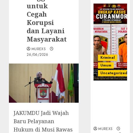
untuk
Cegah
Korupsi
dan Layani
Masyarakat
MUREXS
26/06/2026
Kriminal
Umum
Uncategorized
Kasatreskrim
Polres
Muratara
ungkap Dua
JAKUMDU Jadi Wajah
Pelaku
Baru Pelayanan
Curanmor
Hukum di Musi Rawas
MUREXS