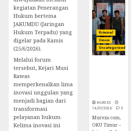
kegiatan Penerangan
Hukum bertema
JAKUMDU (Jaringan
Hukum Terpadu) yang
Kriminal
digelar pada Kamis
Umum
(25/6/2026).
Uncategorized
Melalui forum
Polres OKUT
tersebut, Kejari Musi
Gagalkan
Rawas
Pengiriman
368 Ton
memperkenalkan lima
Batubara
inovasi unggulan yang
Ilegal
menjadi bagian dari
MUREXS
transformasi
14/07/2026
0
pelayanan hukum.
Murexs.com,
Kelima inovasi ini
OKU Timur –