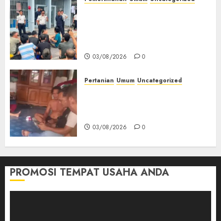
‎Lapas Empat Lawang Berikan
Pengarahan WBP, Tekankan
Keamanan, Kebersihan dan
Kesehatan‎
03/08/2026
0
Pertanian
Umum
Uncategorized
Lagi Menyadap Karet Dua
Petani Asal Desa Lesung Batu
Muda Diserang Beruang Liar
03/08/2026
0
PROMOSI TEMPAT USAHA ANDA
Pemutar
Video