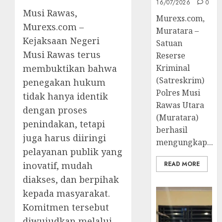
16/07/2026
0
Musi Rawas,
Murexs.com,
Murexs.com –
Muratara –
Kejaksaan Negeri
Satuan
Musi Rawas terus
Reserse
membuktikan bahwa
Kriminal
(Satreskrim)
penegakan hukum
Polres Musi
tidak hanya identik
Rawas Utara
dengan proses
(Muratara)
penindakan, tetapi
berhasil
juga harus diiringi
mengungkap...
pelayanan publik yang
inovatif, mudah
READ MORE
diakses, dan berpihak
kepada masyarakat.
Komitmen tersebut
diwujudkan melalui