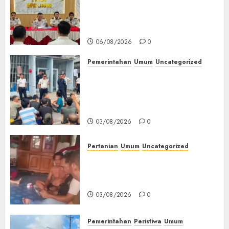
Matangkan Persiapan
Peringatan HUT ke-81
Kemerdekaan RI‎
06/08/2026
0
Pemerintahan
Umum
Uncategorized
‎Lapas Empat Lawang Berikan
Pengarahan WBP, Tekankan
Keamanan, Kebersihan dan
Kesehatan‎
03/08/2026
0
Pertanian
Umum
Uncategorized
Lagi Menyadap Karet Dua
Petani Asal Desa Lesung Batu
Muda Diserang Beruang Liar
03/08/2026
0
Pemerintahan
Peristiwa
Umum