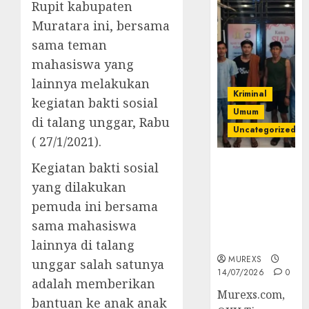
Rupit kabupaten
Muratara ini, bersama
sama teman
mahasiswa yang
lainnya melakukan
Kriminal
kegiatan bakti sosial
Umum
di talang unggar, Rabu
Uncategorized
( 27/1/2021).
Polres OKUT
Kegiatan bakti sosial
Gagalkan
yang dilakukan
Pengiriman
pemuda ini bersama
368 Ton
sama mahasiswa
Batubara
Ilegal
lainnya di talang
MUREXS
unggar salah satunya
14/07/2026
0
adalah memberikan
Murexs.com,
bantuan ke anak anak