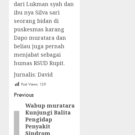
dari Lukman syah dan
ibu nya Silva sari
seorang bidan di
puskesmas karang
Dapo muratara dan
beliau juga pernah
menjabat sebagai
humas RSUD Rupit.
Jurnalis: David
Post Views:
129
Post
Previous
navigation
Wabup muratara
Previous
Kunjungi Balita
post:
Pengidap
Penyakit
Sindrom