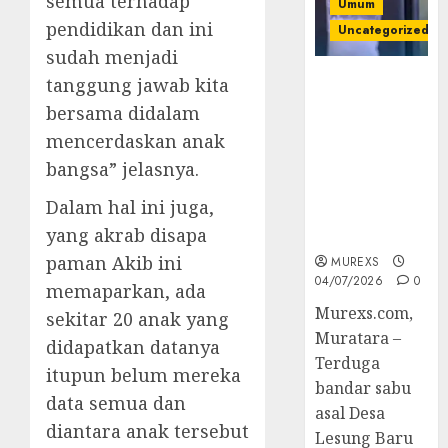
semua terhadap
Umum
pendidikan dan ini
Uncategorized
sudah menjadi
Bandar Sabu
tanggung jawab kita
Asal Rawas
bersama didalam
Ulu Musi
mencerdaskan anak
Rawas Utara
bangsa” jelasnya.
Di Sergap Set
Res Narkoba
Dalam hal ini juga,
Polres
yang akrab disapa
Muratara
paman Akib ini
MUREXS
04/07/2026
0
memaparkan, ada
Murexs.com,
sekitar 20 anak yang
Muratara –
didapatkan datanya
Terduga
itupun belum mereka
bandar sabu
data semua dan
asal Desa
diantara anak tersebut
Lesung Baru