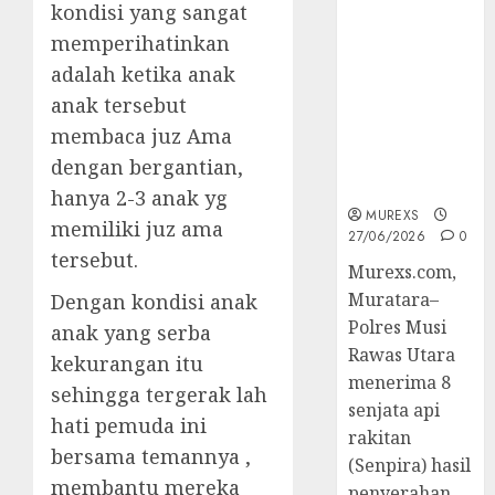
kondisi yang sangat
Senpi musi
2026,Polres
memperihatinkan
Muratara
adalah ketika anak
Berhasil
anak tersebut
Ungkap
membaca juz Ama
Kejahatan
Senjata Api
dengan bergantian,
Ilegal
hanya 2-3 anak yg
MUREXS
memiliki juz ama
27/06/2026
0
tersebut.
Murexs.com,
Muratara–
Dengan kondisi anak
Polres Musi
anak yang serba
Rawas Utara
kekurangan itu
menerima 8
sehingga tergerak lah
senjata api
hati pemuda ini
rakitan
bersama temannya ,
(Senpira) hasil
membantu mereka
penyerahan...