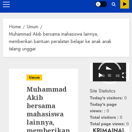
Primary
Menu
Home
Umum
Muhammad Akib bersama mahasiswa lainnya,
memberikan bantuan peralatan belajar ke anak anak
talang unggar
Pemutar
Video
00:00
03:08
Umum
Muhammad
Site Statistics
Akib
Today's visitors:
0
bersama
Today's page
views: :
0
mahasiswa
Total visitors :
0
lainnya,
Total page views:
0
memberikan
KRIMAINAL