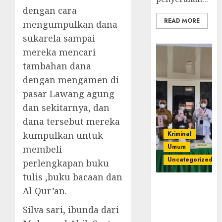
dengan cara
READ MORE
mengumpulkan dana
sukarela sampai
mereka mencari
tambahan dana
dengan mengamen di
pasar Lawang agung
dan sekitarnya, dan
dana tersebut mereka
kumpulkan untuk
Kriminal
Umum
membeli
Uncategorized
perlengkapan buku
tulis ,buku bacaan dan
‎Kejari Empat
Al Qur’an.
Lawang
Musnahkan
Silva sari, ibunda dari
Barang Bukti