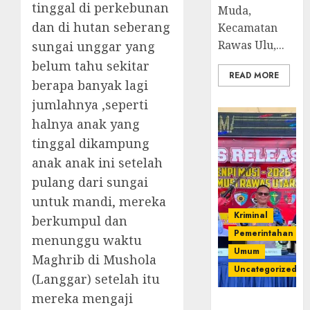
tinggal di perkebunan
Muda,
dan di hutan seberang
Kecamatan
Rawas Ulu,...
sungai unggar yang
belum tahu sekitar
READ MORE
berapa banyak lagi
jumlahnya ,seperti
halnya anak yang
tinggal dikampung
anak anak ini setelah
pulang dari sungai
untuk mandi, mereka
Kriminal
berkumpul dan
Pemerintahan
menunggu waktu
Umum
Maghrib di Mushola
Uncategorized
(Langgar) setelah itu
mereka mengaji
Operasi