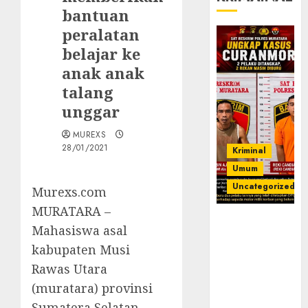
bantuan
peralatan
belajar ke
anak anak
talang
unggar
MUREXS
28/01/2021
Kriminal
Umum
Uncategorized
Murexs.com
MURATARA –
Kasatreskrim
Mahasiswa asal
Polres
kabupaten Musi
Muratara
ungkap Dua
Rawas Utara
Pelaku
(muratara) provinsi
Curanmor
Sumatera Selatan,