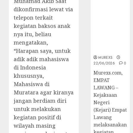
Muhamad Akib Saat
45 Perkara
dikonfirmasi lewat via
Berkekuatan
telepon terkait
Hukum
Tetap,
kegiatan baksos anak
Tegaskan
nya itu, beliau
Komitmen
mengatakan,
Penegakan
Hukum‎
“Harapan saya, untuk
MUREXS
adik adik mahasiswa
22/06/2026
0
di Indonesia
‎Murexs.com,
khususnya,
EMPAT
Mahasiswa di
LAWANG –
Muratara agar kiranya
Kejaksaan
jangan berdiam diri
Negeri
untuk melakukan
(Kejari) Empat
kegiatan positif di
Lawang
melaksanakan
wilayah masing
kegiatan