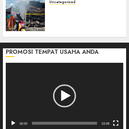
Uncategorized
Direktur Dan Pemilik Truk
Tangki Ditetapkan Sebagai
Tersangka Atas Kecelakaan
Bus ALS yang Tewaskan 19
Orang
03/08/2026
0
PROMOSI TEMPAT USAHA ANDA
Pemutar
Video
00:00
03:08