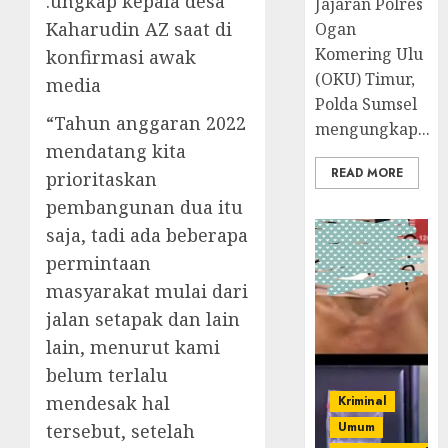
.ungkap kepala desa
Jajaran Polres
Kaharudin AZ saat di
Ogan
Komering Ulu
konfirmasi awak
(OKU) Timur,
media
Polda Sumsel
“Tahun anggaran 2022
mengungkap...
mendatang kita
READ MORE
prioritaskan
pembangunan dua itu
saja, tadi ada beberapa
permintaan
masyarakat mulai dari
jalan setapak dan lain
lain, menurut kami
belum terlalu
mendesak hal
Kriminal
Umum
tersebut, setelah