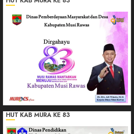
HUT KAB MURA KE 83
HUT KAB MURA KE 83