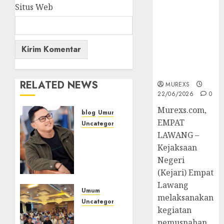
Berkekuatan
Situs Web
Hukum
Tetap,
Tegaskan
Komitmen
Penegakan
Hukum‎
RELATED NEWS
MUREXS
22/06/2026
0
‎Murexs.com,
blog
Umum
EMPAT
Uncategorized
LAWANG –
Tampu
Bolon:
Kejaksaan
Semula
Negeri
Bersua
(Kejari) Empat
Setia,
Lawang
Retak
Umum
melaksanakan
Kaca di
Uncategorized
kegiatan
Bibir
Tingkatkan
pemusnahan