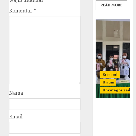
wajib ditandai
*
READ MORE
Komentar
*
Kriminal
Umum
Uncategorized
Nama
‎Kejari Empat
Lawang
Email
Musnahkan
Barang Bukti
45 Perkara