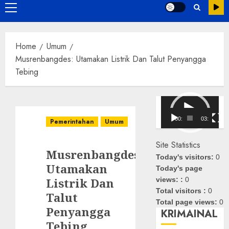
Primary
Menu
Home
Umum
Musrenbangdes: Utamakan Listrik Dan Talut Penyangga
Tebing
Pemutar
Video
00:00
03:08
Pemerintahan
Umum
Site Statistics
Musrenbangdes:
Today's visitors:
0
Utamakan
Today's page
Listrik Dan
views: :
0
Total visitors :
0
Talut
Total page views:
0
Penyangga
KRIMAINAL
Tebing