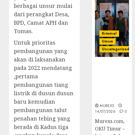
berbagai unsur mulai
dari perangkat Desa,
BPD, Camat APH dan
Tomas.
Kriminal
Umum
Untuk prioritas
Uncategorized
pembangunan yang
akan di laksanakan
Polres OKUT
pada 2022 mendatang
Gagalkan
,pertama
Pengiriman
pembangunan tiang
368 Ton
Batubara
listrik di dusun dusun
Ilegal
baru kemudian
MUREXS
pembangunan talut
14/07/2026
0
penahan tebing yang
Murexs.com,
berada di Kadus tiga
OKU Timur –