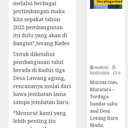
Uncategorized
melalui berbagai
pertimbangan maka
Bandar Sabu
kita sepakat tahun
Asal Rawas
2022 pembangunan
Ulu Musi
itu dulu yang akan di
Rawas Utara
Di Sergap Set
bangun”,terang Kades
Res Narkoba
Untuk diketahui
Polres
Muratara
pembangunan talut
MUREXS
berada di Kadus tiga
04/07/2026
0
Desa Lawang agung,
Murexs.com,
rencananya mulai dari
Muratara –
bawa jembatan lama
Terduga
sampa jembatan baru.
bandar sabu
asal Desa
“Menurut kami yang
Lesung Baru
lebih penting itu
Muda,