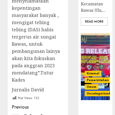
menyelamatkan
Kecamatan
kepentingan
Rawas Ulu,...
masyarakat banyak ,
mengigat tebing
READ MORE
tebing (DAS) habis
tergerus air sungai
Rawas, untuk
pembangunan lainya
akan kita fokuskan
pada anggran 2023
mendatang”.Tutur
Kriminal
Kades
Pemerintahan
Umum
Jurnalis David
Uncategorized
Post Views:
133
Post
Previous
Operasi
Senpi musi