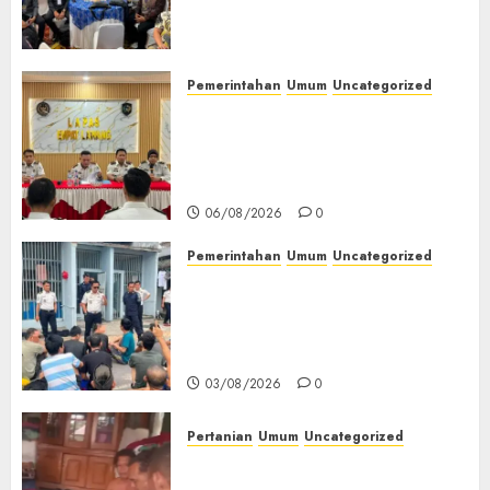
(TOT) AI Aman dan
Bertanggung Jawab
07/08/2026
0
Pemerintahan
Umum
Uncategorized
‎Lapas Empat Lawang
Matangkan Persiapan
Peringatan HUT ke-81
Kemerdekaan RI‎
06/08/2026
0
Pemerintahan
Umum
Uncategorized
‎Lapas Empat Lawang Berikan
Pengarahan WBP, Tekankan
Keamanan, Kebersihan dan
Kesehatan‎
03/08/2026
0
Pertanian
Umum
Uncategorized
Lagi Menyadap Karet Dua
Petani Asal Desa Lesung Batu