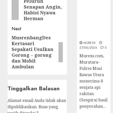
navigation
Peluruh
Previous
2026,Polres
Senapan Angin,
post:
Muratara
Habisi Nyawa
Berhasil
Herman
Ungkap
Kejahatan
Next
Senjata Api
Ilegal
MusrenbangDes
Next
Kertasari
MUREXS
post:
27/06/2026
0
Sepakati Usulkan
Gorong – gorong
Murexs.com,
dan Mobil
Muratara–
Ambulan
Polres Musi
Rawas Utara
menerima 8
Tinggalkan Balasan
senjata api
rakitan
(Senpira) hasil
Alamat email Anda tidak akan
penyerahan...
dipublikasikan.
Ruas yang