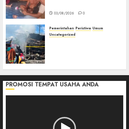
Muda Diserang Beruang Liar
03/08/2026
0
Pemerintahan
Peristiwa
Umum
Uncategorized
Direktur Dan Pemilik Truk
Tangki Ditetapkan Sebagai
Tersangka Atas Kecelakaan
Bus ALS yang Tewaskan 19
Orang
03/08/2026
0
PROMOSI TEMPAT USAHA ANDA
Pemutar
Video