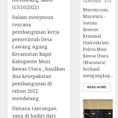
16/07/2026
0
(13/10/2021)
Murexs.com,
Muratara –
Dalam menyusun
Satuan
rencana
Reserse
pembangunan kerja
Kriminal
pemerintah Desa
(Satreskrim)
Lawang Agung
Polres Musi
Kecamatan Rupit
Rawas Utara
Kabupaten Musi
(Muratara)
Rawas Utara , hasilkan
berhasil
mengungkap...
dua kesepakatan
pembangunan di
READ MORE
tahun 2022
mendatang
Dimana rancangan
yang di hadiri dari