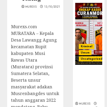
MUREXS
13/10/2021
Murexs.com
MURATARA – Kepala
Desa Lawangg Agung
kecamatan Rupit
Kriminal
kabupaten Musi
Umum
Uncategorized
Rawas Utara
(Muratara) provinsi
Kasatreskrim
Sumatera Selatan,
Polres
Beserta unsur
Muratara
masyarakat adakan
ungkap Dua
Pelaku
Musrenbangdes untuk
Curanmor
tahun anggaran 2022
MUREXS
mendatang. Rabu