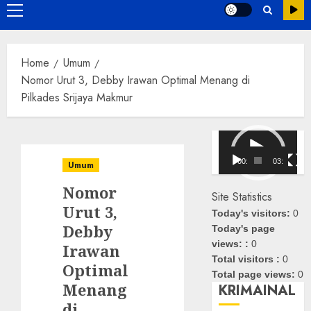
Primary
Menu
Home
Umum
Nomor Urut 3, Debby Irawan Optimal Menang di
Pilkades Srijaya Makmur
Pemutar
Video
00:00
03:08
Umum
Nomor
Site Statistics
Urut 3,
Today's visitors:
0
Debby
Today's page
views: :
0
Irawan
Total visitors :
0
Optimal
Total page views:
0
Menang
KRIMAINAL
di