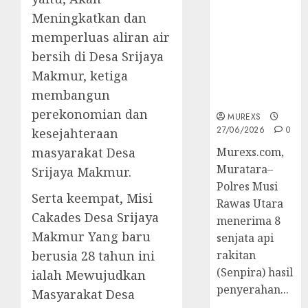
2026,Polres
Meningkatkan dan
Muratara
memperluas aliran air
Berhasil
Ungkap
bersih di Desa Srijaya
Kejahatan
Makmur, ketiga
Senjata Api
membangun
Ilegal
perekonomian dan
MUREXS
27/06/2026
0
kesejahteraan
masyarakat Desa
Murexs.com,
Muratara–
Srijaya Makmur.
Polres Musi
Serta keempat, Misi
Rawas Utara
Cakades Desa Srijaya
menerima 8
Makmur Yang baru
senjata api
berusia 28 tahun ini
rakitan
(Senpira) hasil
ialah Mewujudkan
penyerahan...
Masyarakat Desa