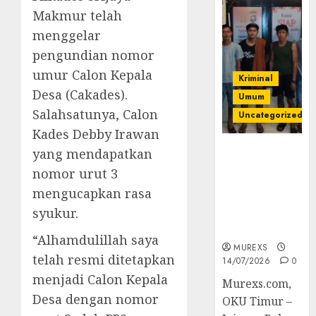
Makmur telah
menggelar
pengundian nomor
umur Calon Kepala
Kriminal
Desa (Cakades).
Umum
Salahsatunya, Calon
Uncategorized
Kades Debby Irawan
Polres OKUT
yang mendapatkan
Gagalkan
nomor urut 3
Pengiriman
mengucapkan rasa
368 Ton
syukur.
Batubara
Ilegal
“Alhamdulillah saya
MUREXS
telah resmi ditetapkan
14/07/2026
0
menjadi Calon Kepala
Murexs.com,
Desa dengan nomor
OKU Timur –