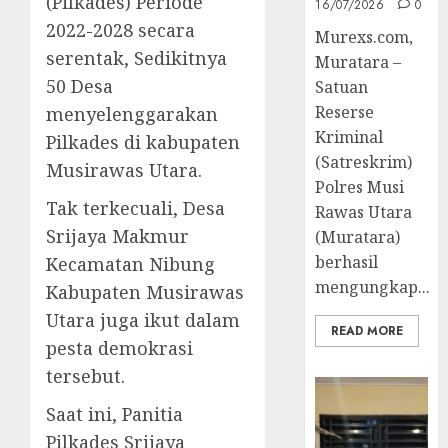
(Pilkades) Periode
16/07/2026
0
2022-2028 secara
Murexs.com,
serentak, Sedikitnya
Muratara –
50 Desa
Satuan
Reserse
menyelenggarakan
Kriminal
Pilkades di kabupaten
(Satreskrim)
Musirawas Utara.
Polres Musi
Tak terkecuali, Desa
Rawas Utara
Srijaya Makmur
(Muratara)
berhasil
Kecamatan Nibung
mengungkap...
Kabupaten Musirawas
Utara juga ikut dalam
READ MORE
pesta demokrasi
tersebut.
Saat ini, Panitia
Pilkades Srijaya