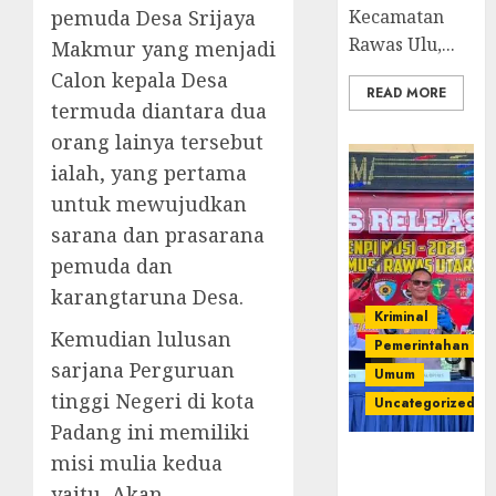
pemuda Desa Srijaya
Kecamatan
Rawas Ulu,...
Makmur yang menjadi
Calon kepala Desa
READ MORE
termuda diantara dua
orang lainya tersebut
ialah, yang pertama
untuk mewujudkan
sarana dan prasarana
pemuda dan
karangtaruna Desa.
Kriminal
Kemudian lulusan
Pemerintahan
sarjana Perguruan
Umum
tinggi Negeri di kota
Uncategorized
Padang ini memiliki
Operasi
misi mulia kedua
Senpi musi
yaitu, Akan