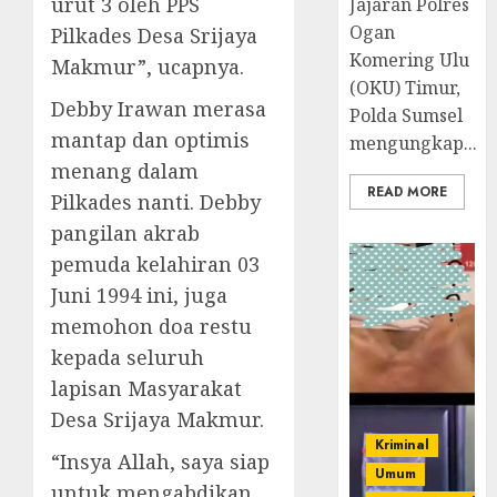
urut 3 oleh PPS
Jajaran Polres
Ogan
Pilkades Desa Srijaya
Komering Ulu
Makmur”, ucapnya.
(OKU) Timur,
Debby Irawan merasa
Polda Sumsel
mantap dan optimis
mengungkap...
menang dalam
READ MORE
Pilkades nanti. Debby
pangilan akrab
pemuda kelahiran 03
Juni 1994 ini, juga
memohon doa restu
kepada seluruh
lapisan Masyarakat
Desa Srijaya Makmur.
Kriminal
“Insya Allah, saya siap
Umum
untuk mengabdikan