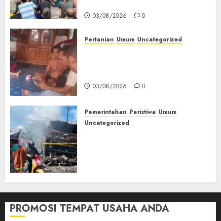
Kesehatan‎
03/08/2026
0
Pertanian
Umum
Uncategorized
Lagi Menyadap Karet Dua
Petani Asal Desa Lesung Batu
Muda Diserang Beruang Liar
03/08/2026
0
Pemerintahan
Peristiwa
Umum
Uncategorized
Direktur Dan Pemilik Truk
Tangki Ditetapkan Sebagai
Tersangka Atas Kecelakaan
Bus ALS yang Tewaskan 19
Orang
03/08/2026
0
PROMOSI TEMPAT USAHA ANDA