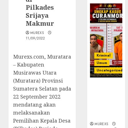
Pilkades
Srijaya
Makmur
MUREXS
11/09/2022
Kriminal
Murexs.com, Muratara
Umum
– Kabupaten
Uncategorized
Musirawas Utara
(Muratara) Provinsi
Kasatreskrim
Sumatera Selatan pada
Polres
22 September 2022
Muratara
ungkap Dua
mendatang akan
Pelaku
melaksanakan
Curanmor
Pemilihan Kepala Desa
MUREXS