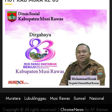
HUT KAB MURA KE 83
Muratara
Lubuklinggau
Musi Rawas
Sumsel
Nasional
Copyright © All rights reserved.
|
ChromeNews
by AF themes.