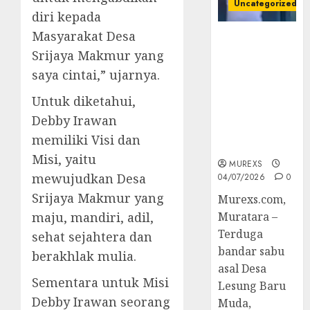
Uncategorized
diri kepada
Masyarakat Desa
Bandar Sabu
Srijaya Makmur yang
Asal Rawas
Ulu Musi
saya cintai,” ujarnya.
Rawas Utara
Untuk diketahui,
Di Sergap Set
Res Narkoba
Debby Irawan
Polres
memiliki Visi dan
Muratara
Misi, yaitu
MUREXS
mewujudkan Desa
04/07/2026
0
Srijaya Makmur yang
Murexs.com,
maju, mandiri, adil,
Muratara –
Terduga
sehat sejahtera dan
bandar sabu
berakhlak mulia.
asal Desa
Sementara untuk Misi
Lesung Baru
Debby Irawan seorang
Muda,