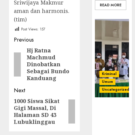
Sriwijaya Makmur
READ MORE
aman dan harmonis.
(tim)
Post Views:
157
Post
Previous
navigation
Hj Ratna
Previous
Machmud
post:
Dinobatkan
Sebagai Bundo
Kriminal
Kanduang
Umum
Next
Uncategorized
1000 Siswa Sikat
Next
‎Kejari Empat
Gigi Massal, Di
post:
Lawang
Halaman SD 43
Musnahkan
Lubuklinggau
Barang Bukti
45 Perkara