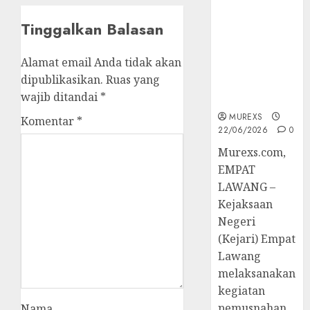
Berkekuatan
Hukum
Tinggalkan Balasan
Tetap,
Tegaskan
Alamat email Anda tidak akan
Komitmen
dipublikasikan.
Ruas yang
Penegakan
wajib ditandai
*
Hukum‎
MUREXS
Komentar
*
22/06/2026
0
‎Murexs.com,
EMPAT
LAWANG –
Kejaksaan
Negeri
(Kejari) Empat
Lawang
melaksanakan
kegiatan
pemusnahan
Nama