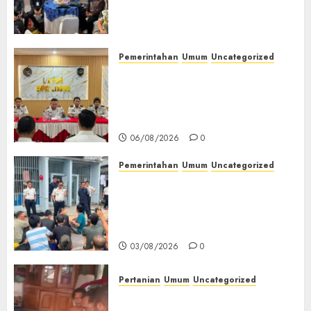
(TOT) AI Aman dan
Bertanggung Jawab
07/08/2026
0
Pemerintahan
Umum
Uncategorized
‎Lapas Empat Lawang
Matangkan Persiapan
Peringatan HUT ke-81
Kemerdekaan RI‎
06/08/2026
0
Pemerintahan
Umum
Uncategorized
‎Lapas Empat Lawang Berikan
Pengarahan WBP, Tekankan
Keamanan, Kebersihan dan
Kesehatan‎
03/08/2026
0
Pertanian
Umum
Uncategorized
Lagi Menyadap Karet Dua