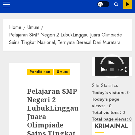
Primary
Menu
Home
Umum
Pelajaran SMP Negeri 2 LubukLinggau Juara Olimpiade
Sains Tingkat Nasional, Ternyata Berasal Dari Muratara
Pemutar
Video
00:00
03:08
Pendidikan
Umum
Site Statistics
Pelajaran SMP
Today's visitors:
0
Negeri 2
Today's page
LubukLinggau
views: :
0
Total visitors :
0
Juara
Total page views:
0
Olimpiade
KRIMAINAL
Sains Tingkat