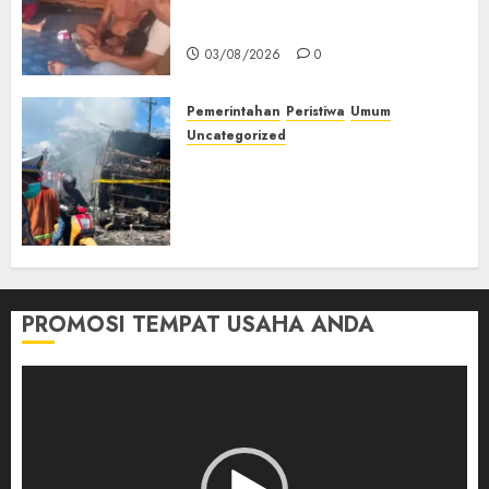
Petani Asal Desa Lesung Batu
Muda Diserang Beruang Liar
03/08/2026
0
Pemerintahan
Peristiwa
Umum
Uncategorized
Direktur Dan Pemilik Truk
Tangki Ditetapkan Sebagai
Tersangka Atas Kecelakaan
Bus ALS yang Tewaskan 19
Orang
03/08/2026
0
PROMOSI TEMPAT USAHA ANDA
Pemutar
Video