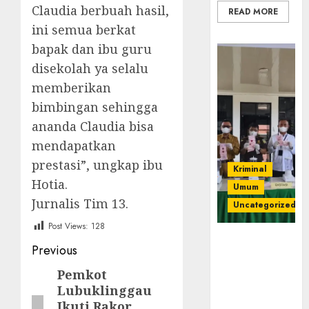
Claudia berbuah hasil,
READ MORE
ini semua berkat
bapak dan ibu guru
disekolah ya selalu
memberikan
bimbingan sehingga
ananda Claudia bisa
mendapatkan
prestasi”, ungkap ibu
Kriminal
Hotia.
Umum
Jurnalis Tim 13.
Uncategorized
Post Views:
128
‎Kejari Empat
Post
Previous
Lawang
navigation
Musnahkan
Pemkot
Previous
Barang Bukti
Lubuklinggau
post:
45 Perkara
Ikuti Rakor