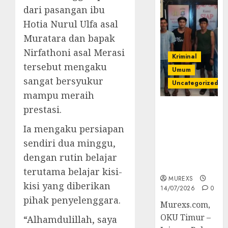
dari pasangan ibu
Hotia Nurul Ulfa asal
Muratara dan bapak
Nirfathoni asal Merasi
Kriminal
tersebut mengaku
Umum
sangat bersyukur
Uncategorized
mampu meraih
prestasi.
Polres OKUT
Gagalkan
Ia mengaku persiapan
Pengiriman
sendiri dua minggu,
368 Ton
Batubara
dengan rutin belajar
Ilegal
terutama belajar kisi-
MUREXS
kisi yang diberikan
14/07/2026
0
pihak penyelenggara.
Murexs.com,
OKU Timur –
“Alhamdulillah, saya