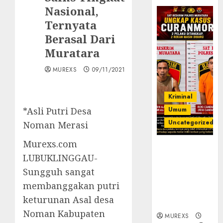
Nasional,
Ternyata
Berasal Dari
Muratara
MUREXS
09/11/2021
Kriminal
*Asli Putri Desa
Umum
Uncategorized
Noman Merasi
Murexs.com
Kasatreskrim
LUBUKLINGGAU-
Polres
Muratara
Sungguh sangat
ungkap Dua
membanggakan putri
Pelaku
keturunan Asal desa
Curanmor
Noman Kabupaten
MUREXS