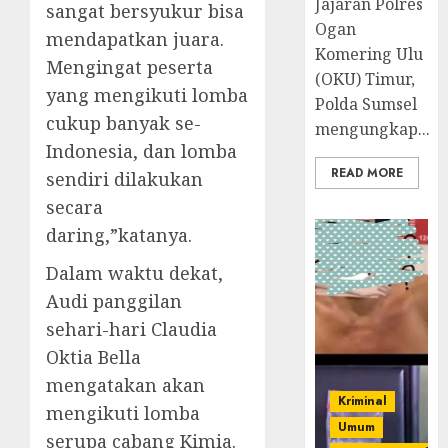
Jajaran Polres
sangat bersyukur bisa
Ogan
mendapatkan juara.
Komering Ulu
Mengingat peserta
(OKU) Timur,
yang mengikuti lomba
Polda Sumsel
cukup banyak se-
mengungkap...
Indonesia, dan lomba
READ MORE
sendiri dilakukan
secara
daring,”katanya.
Dalam waktu dekat,
Audi panggilan
sehari-hari Claudia
Oktia Bella
mengatakan akan
Kriminal
mengikuti lomba
Umum
serupa cabang Kimia.