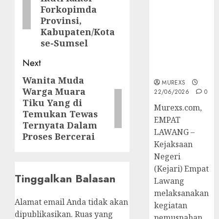
Berkekuatan
Forkopimda
Hukum
Provinsi,
Tetap,
Kabupaten/Kota
Tegaskan
se-Sumsel
Komitmen
Penegakan
Next
Hukum‎
Wanita Muda
Next
MUREXS
Warga Muara
22/06/2026
0
post:
Tiku Yang di
‎Murexs.com,
Temukan Tewas
EMPAT
Ternyata Dalam
LAWANG –
Proses Bercerai
Kejaksaan
Negeri
(Kejari) Empat
Tinggalkan Balasan
Lawang
melaksanakan
Alamat email Anda tidak akan
kegiatan
dipublikasikan.
Ruas yang
pemusnahan