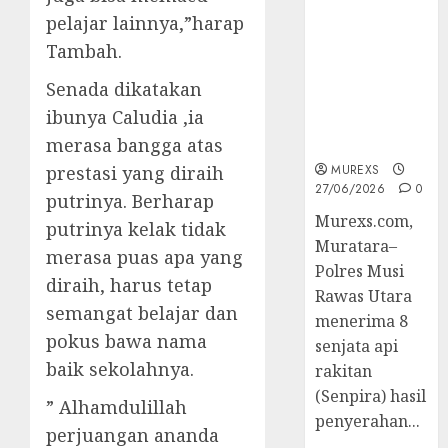
2026,Polres
pelajar lainnya,”harap
Muratara
Tambah.
Berhasil
Ungkap
Senada dikatakan
Kejahatan
ibunya Caludia ,ia
Senjata Api
merasa bangga atas
Ilegal
prestasi yang diraih
MUREXS
27/06/2026
0
putrinya. Berharap
Murexs.com,
putrinya kelak tidak
Muratara–
merasa puas apa yang
Polres Musi
diraih, harus tetap
Rawas Utara
semangat belajar dan
menerima 8
pokus bawa nama
senjata api
baik sekolahnya.
rakitan
(Senpira) hasil
” Alhamdulillah
penyerahan...
perjuangan ananda