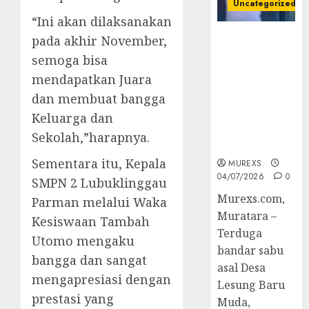
Uncategorized
“Ini akan dilaksanakan
Bandar Sabu
pada akhir November,
Asal Rawas
semoga bisa
Ulu Musi
mendapatkan Juara
Rawas Utara
dan membuat bangga
Di Sergap Set
Res Narkoba
Keluarga dan
Polres
Sekolah,”harapnya.
Muratara
Sementara itu, Kepala
MUREXS
04/07/2026
0
SMPN 2 Lubuklinggau
Murexs.com,
Parman melalui Waka
Muratara –
Kesiswaan Tambah
Terduga
Utomo mengaku
bandar sabu
bangga dan sangat
asal Desa
mengapresiasi dengan
Lesung Baru
prestasi yang
Muda,