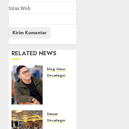
Situs Web
RELATED NEWS
blog
Umum
Uncategorized
Tampu
Bolon:
Semula
Bersua
Setia,
Retak
Umum
Kaca di
Uncategorized
Bibir
Tingkatkan