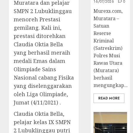
16/07/2026
0
Muratara dan pelajar
SMPN 2 Lubuklinggau
Murexs.com,
Muratara –
menoreh Prestasi
Satuan
gemilang. Kali ini,
Reserse
prestasi ditorehkan
Kriminal
Claudia Oktia Bella
(Satreskrim)
yang berhasil meraih
Polres Musi
medali Emas dalam
Rawas Utara
Olimpiade Sains
(Muratara)
Nasional cabang Fisika
berhasil
mengungkap...
yang diselenggarakan
oleh Liga Olimpiade,
READ MORE
Jumat (4/11/2021) .
Claudia Oktia Bella,
pelajar kelas IX SMPN
2 Lubuklinggau putri