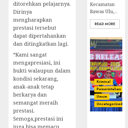
ditorehkan pelajarnya.
Kecamatan
Dirinya
Rawas Ulu,...
mengharapkan
READ MORE
prestasi tersebut
dapat dipertahankan
dan ditingkatkan lagi.
“Kami sangat
mengapresiasi, ini
bukti walaupun dalam
kondisi sekarang,
Kriminal
anak-anak tetap
Pemerintahan
berkarya dan
Umum
semangat meraih
Uncategorized
prestasi.
Semoga,prestasi ini
Operasi
Senpi musi
juga bisa memacu