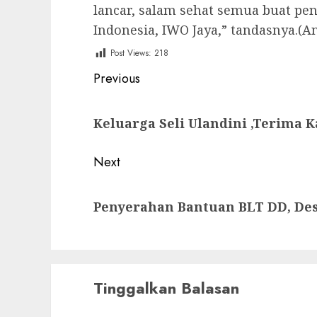
lancar, salam sehat semua buat pe
Indonesia, IWO Jaya,” tandasnya.(
Post Views:
218
Post
Previous
navigation
Previous
Keluarga Seli Ulandini ,Terima
post:
Next
Next
Penyerahan Bantuan BLT DD, Desa
post:
Tinggalkan Balasan