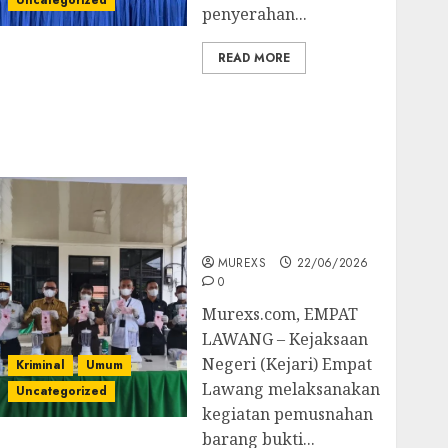
Uncategorized
penyerahan...
READ MORE
‎Kejari Empat Lawang
Musnahkan Barang
Bukti 45 Perkara
Berkekuatan Hukum
Tetap, Tegaskan
Komitmen Penegakan
Hukum‎
MUREXS
22/06/2026
0
‎Murexs.com, EMPAT
LAWANG – Kejaksaan
Negeri (Kejari) Empat
Kriminal
Umum
Lawang melaksanakan
Uncategorized
kegiatan pemusnahan
barang bukti...