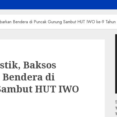
a Kibarkan Bendera di Puncak Gunung Sambut HUT IWO ke-9 Tahun
P
V
stik, Baksos
 Bendera di
Sambut HUT IWO
S
T
T