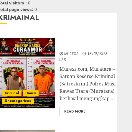
otal visitors :
0
otal page views:
0
KRIMAINAL
Kasatreskrim Polres
Muratara ungkap Dua
Pelaku Curanmor
MUREXS
16/07/2026
0
Murexs.com, Muratara –
Satuan Reserse Kriminal
(Satreskrim) Polres Musi
Rawas Utara (Muratara)
Kriminal
Umum
berhasil mengungkap...
Uncategorized
READ MORE
Polres OKUT Gagalkan
Pengiriman 368 Ton