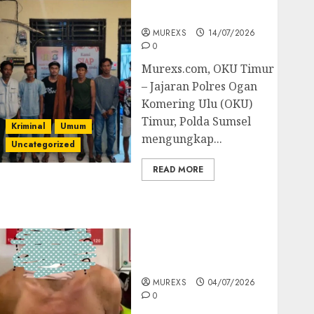
Batubara Ilegal
MUREXS
14/07/2026
0
Murexs.com, OKU Timur
– Jajaran Polres Ogan
Komering Ulu (OKU)
Timur, Polda Sumsel
Kriminal
Umum
mengungkap...
Uncategorized
READ MORE
Bandar Sabu Asal
Rawas Ulu Musi Rawas
Utara Di Sergap Set
Res Narkoba Polres
Muratara
MUREXS
04/07/2026
0