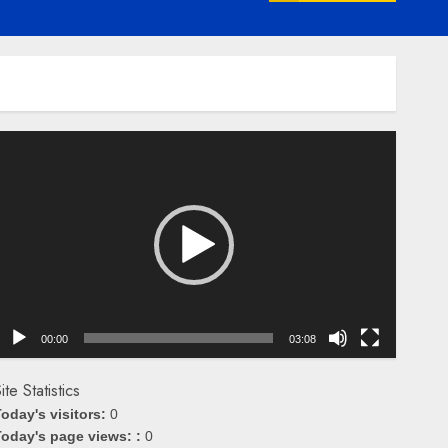
emutar
ideo
00:00
03:08
ite Statistics
oday's visitors:
0
oday's page views: :
0