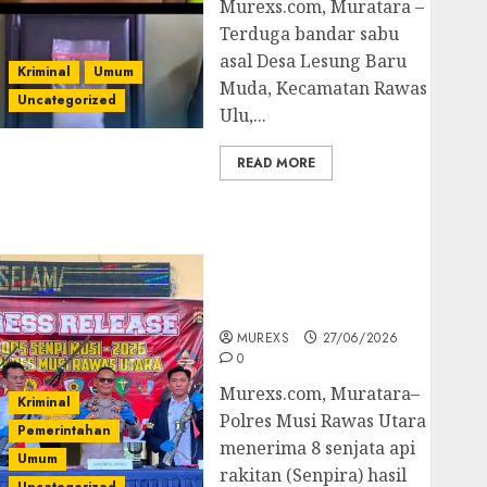
Murexs.com, Muratara –
Terduga bandar sabu
asal Desa Lesung Baru
Kriminal
Umum
Muda, Kecamatan Rawas
Uncategorized
Ulu,...
READ MORE
Operasi Senpi musi
2026,Polres Muratara
Berhasil Ungkap
Kejahatan Senjata Api
Ilegal
MUREXS
27/06/2026
0
Murexs.com, Muratara–
Kriminal
Polres Musi Rawas Utara
Pemerintahan
menerima 8 senjata api
Umum
rakitan (Senpira) hasil