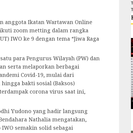
T
T
n anggota Ikatan Wartawan Online
gikuti zoom metting dalam rangka
UT) IWO ke 9 dengan tema “Jiwa Raga
rsatu para Pengurus Wilayah (PW) dan
an serta melaporkan berbagai
andemi Covid-19, mulai dari
hingga bakti sosial (Baksos)
rdampak corona virus saat ini,
odhi Yudono yang hadir langsung
 Bendahara Nathalia mengatakan,
p IWO semakin solid sebagai