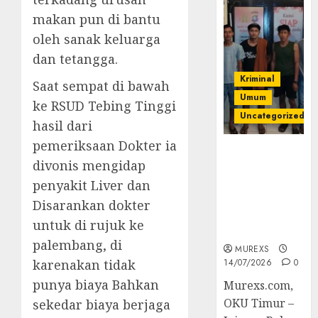
makan pun di bantu
oleh sanak keluarga
dan tetangga.
Kriminal
Saat sempat di bawah
Umum
ke RSUD Tebing Tinggi
Uncategorized
hasil dari
pemeriksaan Dokter ia
Polres OKUT
divonis mengidap
Gagalkan
Pengiriman
penyakit Liver dan
368 Ton
Disarankan dokter
Batubara
untuk di rujuk ke
Ilegal
palembang, di
MUREXS
karenakan tidak
14/07/2026
0
punya biaya Bahkan
Murexs.com,
OKU Timur –
sekedar biaya berjaga