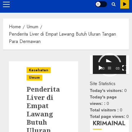
Primary
Menu
Home
Umum
Penderita Liver di Empat Lawang Butuh Uluran Tangan
Para Dermawan
Pemutar
Video
00:00
03:08
Kesehatan
Umum
Site Statistics
Penderita
Today's visitors:
0
Liver di
Today's page
Empat
views: :
0
Total visitors :
0
Lawang
Total page views:
0
Butuh
KRIMAINAL
Uluran