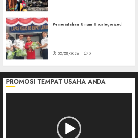
Tersangka Atas Kecelakaan
Bus ALS yang Tewaskan 19
Orang
03/08/2026
0
Pemerintahan
Umum
Uncategorized
‎Panen Sayuran Organik,
Lapas Empat Lawang Dorong
Kemandirian Warga Binaan
03/08/2026
0
PROMOSI TEMPAT USAHA ANDA
Pemutar
Video