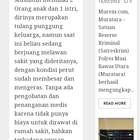
16/07/2026
0
Orang anak dan 1 istri,
Murexs.com,
dirinya merupakan
Muratara –
tulang punggung
Satuan
keluarga, namun saat
Reserse
Kriminal
ini beliau sedang
(Satreskrim)
berjuang melawan
Polres Musi
sakit yang dideritanya,
Rawas Utara
dengan kondisi perut
(Muratara)
sudah membesar dan
berhasil
mengeras. Tanpa ada
mengungkap...
pengobatan dan
READ MORE
penanganan medis
karena tidak punya
biaya untuk dirawat di
rumah sakit, bahkan
terkadang urusan