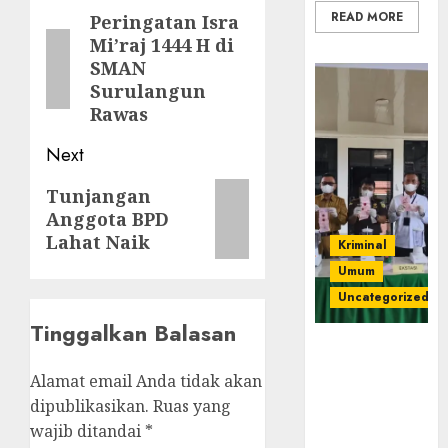
navigation
READ MORE
Peringatan Isra
Previous
Mi’raj 1444 H di
post:
SMAN
Surulangun
Rawas
Next
Next
Tunjangan
Anggota BPD
post:
Lahat Naik
Kriminal
Umum
Uncategorized
Tinggalkan Balasan
‎Kejari Empat
Lawang
Alamat email Anda tidak akan
Musnahkan
dipublikasikan.
Ruas yang
Barang Bukti
wajib ditandai
*
45 Perkara