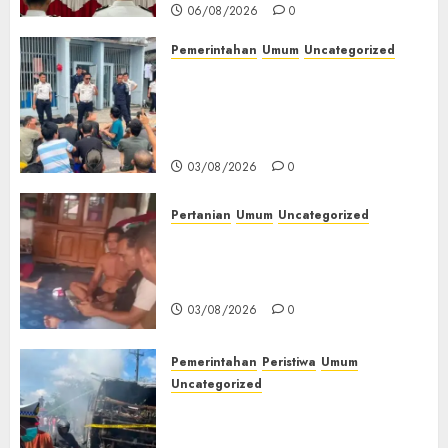
06/08/2026
0
Pemerintahan
Umum
Uncategorized
‎Lapas Empat Lawang Berikan
Pengarahan WBP, Tekankan
Keamanan, Kebersihan dan
Kesehatan‎
03/08/2026
0
Pertanian
Umum
Uncategorized
Lagi Menyadap Karet Dua
Petani Asal Desa Lesung Batu
Muda Diserang Beruang Liar
03/08/2026
0
Pemerintahan
Peristiwa
Umum
Uncategorized
Direktur Dan Pemilik Truk
Tangki Ditetapkan Sebagai