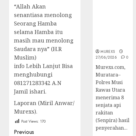
2026,Polres
“Allah Akan
Muratara
senantiasa menolong
Berhasil
Seorang Hamba
Ungkap
Kejahatan
selama Hamba itu
Senjata Api
masih mau menolong
Ilegal
Saudara nya” (H.R
MUREXS
Muslim)
27/06/2026
0
info Lebih Lanjut Bisa
Murexs.com,
menghubungi
Muratara–
Polres Musi
081271283342 A.N
Rawas Utara
Jamil ishari.
menerima 8
Laporan (Miril Anwar/
senjata api
Murexs).
rakitan
(Senpira) hasil
Post Views:
170
penyerahan...
Post
Previous