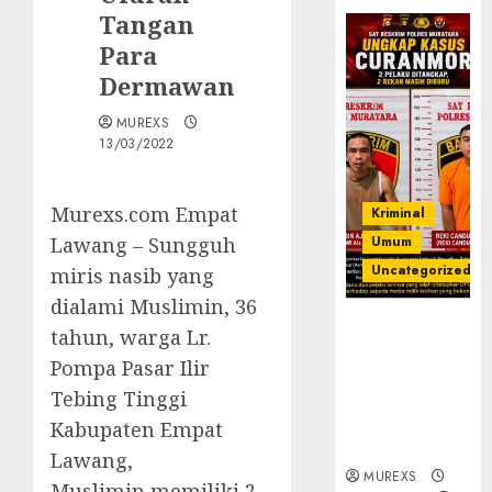
Tangan
Para
Dermawan
MUREXS
13/03/2022
Murexs.com Empat
Kriminal
Lawang – Sungguh
Umum
Uncategorized
miris nasib yang
dialami Muslimin, 36
Kasatreskrim
tahun, warga Lr.
Polres
Pompa Pasar Ilir
Muratara
Tebing Tinggi
ungkap Dua
Pelaku
Kabupaten Empat
Curanmor
Lawang,
MUREXS
Muslimin memiliki 2