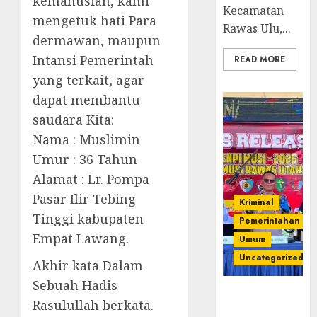
kemanusian, kami
Kecamatan
mengetuk hati Para
Rawas Ulu,...
dermawan, maupun
Intansi Pemerintah
READ MORE
yang terkait, agar
dapat membantu
saudara Kita:
Nama : Muslimin
Umur : 36 Tahun
Alamat : Lr. Pompa
Pasar Ilir Tebing
Kriminal
Tinggi kabupaten
Pemerintahan
Empat Lawang.
Umum
Uncategorized
Akhir kata Dalam
Sebuah Hadis
Operasi
Rasulullah berkata.
Senpi musi