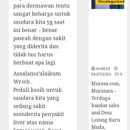
Uncategorized
para dermawan tentu
sangat beharga untuk
Bandar Sabu
saudara kita yg saat
Asal Rawas
Ulu Musi
ini benar – benar
Rawas Utara
pasrah dengan sakit
Di Sergap Set
yang diderita dan
Res Narkoba
tidak tau harus
Polres
Muratara
berbuat apa lagi.
MUREXS
Assalamu’alaikum
04/07/2026
0
Wr.wb..
Murexs.com,
Peduli kasih untuk
Muratara –
saudara kita yang
Terduga
bandar sabu
sedang sakit
asal Desa
menderita penyakit
Lesung Baru
liver atas nama
Muda,