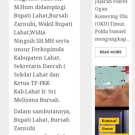
Jajaran Polres
M.Hum didampingi
Ogan
Bupati Lahat,Bursah
Komering Ulu
Zarnubi, Wakil Bupati
(OKU) Timur,
Polda Sumsel
Lahat,Widia
mengungkap...
Ningsih.SH.MH serta
unsur Forkopimda
READ MORE
Kabupaten Lahat,
Sekretaris Daerah (
Sekda) Lahat dan
Ketua TP-PKK
Kab.Lahat Ir. Sri
Meliyana Bursah.
Dalam sambutannya,
Bupati Lahat, Bursah
Kriminal
Zarnubi
Umum