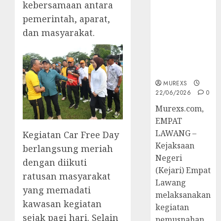
kebersamaan antara
Berkekuatan
Hukum
pemerintah, aparat,
Tetap,
dan masyarakat.
Tegaskan
Komitmen
Penegakan
Hukum‎
MUREXS
22/06/2026
0
‎Murexs.com,
EMPAT
LAWANG –
Kegiatan Car Free Day
Kejaksaan
berlangsung meriah
Negeri
dengan diikuti
(Kejari) Empat
ratusan masyarakat
Lawang
yang memadati
melaksanakan
kawasan kegiatan
kegiatan
sejak pagi hari. Selain
pemusnahan