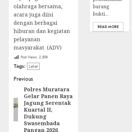
olahraga bersama,
barang
bukti...
acara juga diisi
dengan berbagai
READ MORE
hiburan dan kegiatan
pelayanan
masyarakat. (ADV)
Post Views:
2,508
Tags:
Lahat
Post
Previous
navigation
Polres Muratara
Previous
Gelar Panen Raya
post:
Jagung Serentak
Kuartal II,
Dukung
Swasembada
Pangan 2026