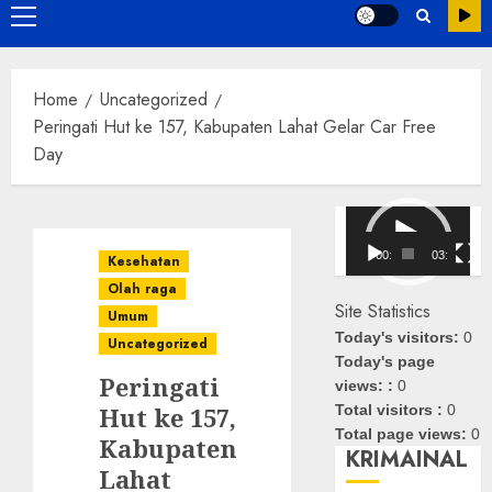
Primary
Menu
Home
Uncategorized
Peringati Hut ke 157, Kabupaten Lahat Gelar Car Free
Day
Pemutar
Video
00:00
03:08
Kesehatan
Olah raga
Site Statistics
Umum
Today's visitors:
0
Uncategorized
Today's page
Peringati
views: :
0
Hut ke 157,
Total visitors :
0
Total page views:
0
Kabupaten
KRIMAINAL
Lahat