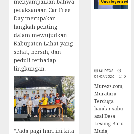
menyampaikan bahwa
Uncategorized
pelaksanaan Car Free
Bandar Sabu
Day merupakan
Asal Rawas
langkah penting
Ulu Musi
dalam mewujudkan
Rawas Utara
Kabupaten Lahat yang
Di Sergap Set
Res Narkoba
sehat, bersih, dan
Polres
peduli terhadap
Muratara
lingkungan.
MUREXS
04/07/2026
0
Murexs.com,
Muratara –
Terduga
bandar sabu
asal Desa
Lesung Baru
“Pada pagi hari ini kita
Muda,