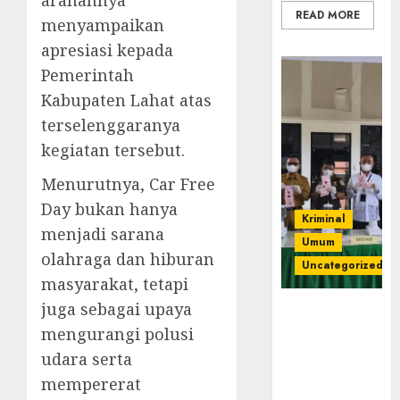
READ MORE
menyampaikan
apresiasi kepada
Pemerintah
Kabupaten Lahat atas
terselenggaranya
kegiatan tersebut.
Menurutnya, Car Free
Day bukan hanya
Kriminal
menjadi sarana
Umum
olahraga dan hiburan
Uncategorized
masyarakat, tetapi
juga sebagai upaya
‎Kejari Empat
Lawang
mengurangi polusi
Musnahkan
udara serta
Barang Bukti
mempererat
45 Perkara