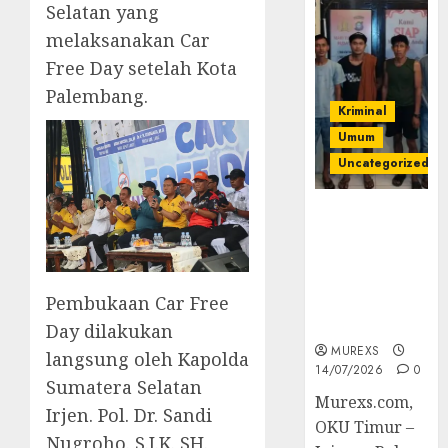
Selatan yang
melaksanakan Car
Free Day setelah Kota
Palembang.
Kriminal
Umum
Uncategorized
Polres OKUT
Gagalkan
Pengiriman
368 Ton
Pembukaan Car Free
Batubara
Ilegal
Day dilakukan
MUREXS
langsung oleh Kapolda
14/07/2026
0
Sumatera Selatan
Murexs.com,
Irjen. Pol. Dr. Sandi
OKU Timur –
Nugroho. S.I.K. SH.