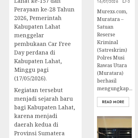
Lahat ke-157 dan
16/07/2026
0
Perayaan ke-28 Tahun
Murexs.com,
2026, Pemerintah
Muratara –
Kabupaten Lahat
Satuan
Reserse
menggelar
Kriminal
pembukaan Car Free
(Satreskrim)
Day perdana di
Polres Musi
Kabupaten Lahat,
Rawas Utara
Minggu pagi
(Muratara)
(17/05/2026).
berhasil
mengungkap...
Kegiatan tersebut
menjadi sejarah baru
READ MORE
bagi Kabupaten Lahat,
karena menjadi
daerah kedua di
Provinsi Sumatera