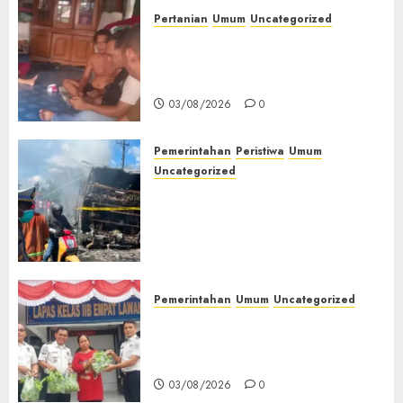
Pertanian
Umum
Uncategorized
Lagi Menyadap Karet Dua
Petani Asal Desa Lesung Batu
Muda Diserang Beruang Liar
03/08/2026
0
Pemerintahan
Peristiwa
Umum
Uncategorized
Direktur Dan Pemilik Truk
Tangki Ditetapkan Sebagai
Tersangka Atas Kecelakaan
Bus ALS yang Tewaskan 19
Orang
03/08/2026
0
Pemerintahan
Umum
Uncategorized
‎Panen Sayuran Organik,
Lapas Empat Lawang Dorong
Kemandirian Warga Binaan
03/08/2026
0