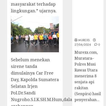
2026,Polres
masyarakat terhadap
Muratara
lingkungan.” ujarnya.
Berhasil
Ungkap
Kejahatan
Senjata Api
Ilegal
MUREXS
27/06/2026
0
Murexs.com,
Muratara–
Sebelum menekan
Polres Musi
sirene tanda
Rawas Utara
dimulainya Car Free
menerima 8
Day, Kapolda Sumatera
senjata api
Selatan Irjen
rakitan
Pol.Dr.Sandi
(Senpira) hasil
Nugroho.S.I.K.SH.M.Hum,dalam
penyerahan...
arahannya