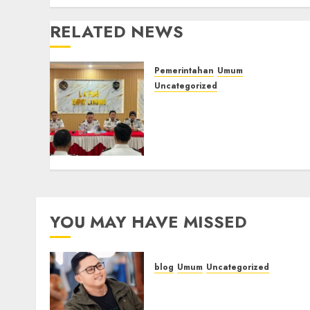
RELATED NEWS
Pemerintahan
Umum
Uncategorized
‎Lapas Empat Lawang
Matangkan Persiapan
Peringatan HUT ke-81
Kemerdekaan RI‎
06/08/2026
0
YOU MAY HAVE MISSED
blog
Umum
Uncategorized
Tampu Bolon: Semula
Bersua Setia, Retak Kaca d