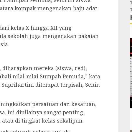
ari Sumpah Pemuda, seluruh siswa
T
ratara kompak mengenakan baju adat
T
ari kelas X hingga XII yang
pala sekolah juga mengenakan pakaian
sia.
 diharapkan mereka (siswa, red),
bali nilai-nilai Sumpah Pemuda,” kata
 Suprihartini ditempat terpisah, Senin
eningkatkan persatuan dan kesatuan,
. Ini dinilainya sangat penting,
 atau di tingkat kelas sekalipun.
jak seluruh pelajar, untuk