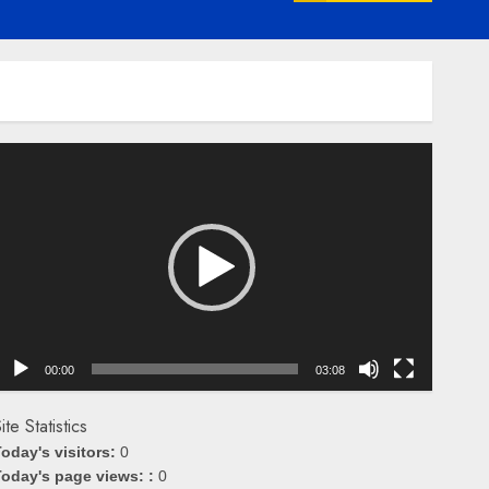
emutar
ideo
00:00
03:08
ite Statistics
oday's visitors:
0
oday's page views: :
0