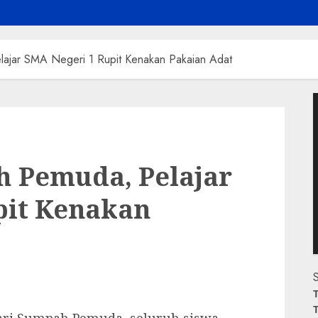
lajar SMA Negeri 1 Rupit Kenakan Pakaian Adat
P
V
h Pemuda, Pelajar
pit Kenakan
S
T
T