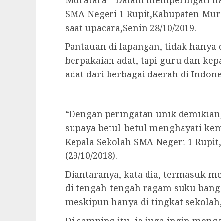
Muratara – Dalam memperingati h
SMA Negeri 1 Rupit,Kabupaten Mu
saat upacara,Senin 28/10/2019.
Pantauan di lapangan, tidak hanya d
berpakaian adat, tapi guru dan ke
adat dari berbagai daerah di Indone
“Dengan peringatan unik demikian,
supaya betul-betul menghayati kem
Kepala Sekolah SMA Negeri 1 Rupit,
(29/10/2018).
Diantaranya, kata dia, termasuk m
di tengah-tengah ragam suku bangsa
meskipun hanya di tingkat sekolah,
Di samping itu, ia juga ingin menga