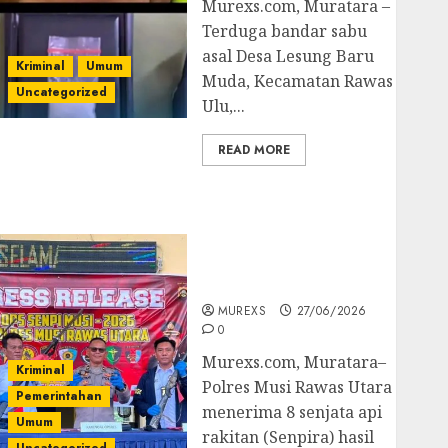
Murexs.com, Muratara –
Terduga bandar sabu
asal Desa Lesung Baru
Kriminal
Umum
Muda, Kecamatan Rawas
Uncategorized
Ulu,...
READ MORE
Operasi Senpi musi
2026,Polres Muratara
Berhasil Ungkap
Kejahatan Senjata Api
Ilegal
MUREXS
27/06/2026
0
Murexs.com, Muratara–
Kriminal
Polres Musi Rawas Utara
Pemerintahan
menerima 8 senjata api
Umum
rakitan (Senpira) hasil