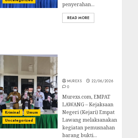
Uncategorized
penyerahan...
READ MORE
‎Kejari Empat Lawang
Musnahkan Barang
Bukti 45 Perkara
Berkekuatan Hukum
Tetap, Tegaskan
Komitmen Penegakan
Hukum‎
MUREXS
22/06/2026
0
‎Murexs.com, EMPAT
LAWANG – Kejaksaan
Negeri (Kejari) Empat
Kriminal
Umum
Lawang melaksanakan
Uncategorized
kegiatan pemusnahan
barang bukti...