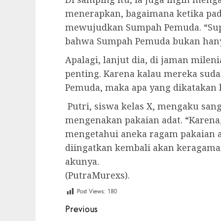
menerapkan, bagaimana ketika pad
mewujudkan Sumpah Pemuda. “Supa
bahwa Sumpah Pemuda bukan hanya
Apalagi, lanjut dia, di jaman mile
penting. Karena kalau mereka sud
Pemuda, maka apa yang dikatakan b
Putri, siswa kelas X, mengaku san
mengenakan pakaian adat. “Karena,
mengetahui aneka ragam pakaian a
diingatkan kembali akan keragama
akunya.
(PutraMurexs).
Post Views:
180
Post
Previous