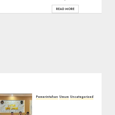
READ MORE
Pemerintahan
Umum
Uncategorized
‎Lapas Empat Lawang
Matangkan Persiapan
Peringatan HUT ke-81