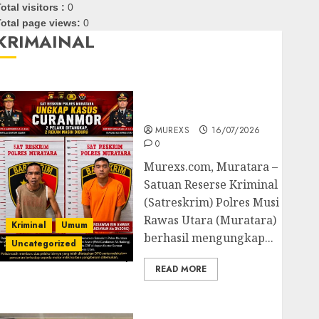
otal visitors :
0
otal page views:
0
KRIMAINAL
Kasatreskrim Polres
Muratara ungkap Dua
Pelaku Curanmor
MUREXS
16/07/2026
0
Murexs.com, Muratara –
Satuan Reserse Kriminal
(Satreskrim) Polres Musi
Rawas Utara (Muratara)
Kriminal
Umum
berhasil mengungkap...
Uncategorized
READ MORE
Polres OKUT Gagalkan
Pengiriman 368 Ton