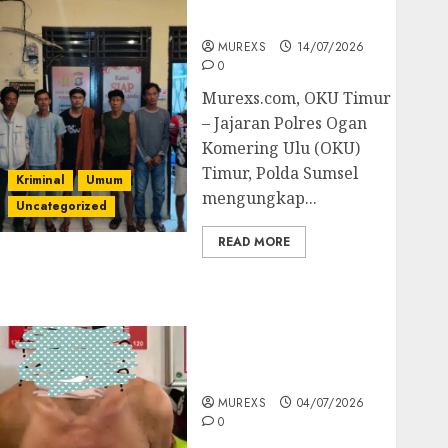
Batubara Ilegal
MUREXS
14/07/2026
0
Murexs.com, OKU Timur
– Jajaran Polres Ogan
Komering Ulu (OKU)
Timur, Polda Sumsel
Kriminal
Umum
mengungkap...
Uncategorized
READ MORE
Bandar Sabu Asal
Rawas Ulu Musi Rawas
Utara Di Sergap Set
Res Narkoba Polres
Muratara
MUREXS
04/07/2026
0