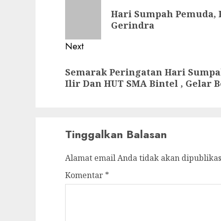
navigation
Previous
Hari Sumpah Pemuda, 
post:
Gerindra
Next
Next
Semarak Peringatan Hari Sump
post:
Ilir Dan HUT SMA Bintel , Gelar
Tinggalkan Balasan
Alamat email Anda tidak akan dipublikas
Komentar
*