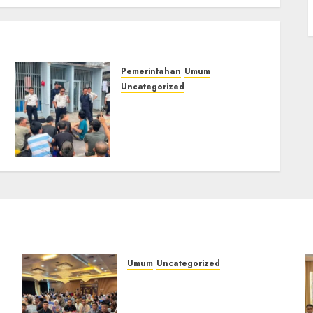
Pemerintahan
Umum
Uncategorized
‎Lapas Empat Lawang
Berikan Pengarahan WBP,
Tekankan Keamanan,
Kebersihan dan Kesehatan‎
03/08/2026
0
Umum
Uncategorized
Tingkatkan
Profesionalisme,
i
Wakapolres Polres