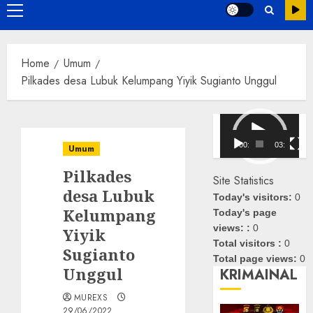
Primary
Menu
Home
Umum
Pilkades desa Lubuk Kelumpang Yiyik Sugianto Unggul
Pemutar
Video
00:00
03:08
Umum
Pilkades
Site Statistics
desa Lubuk
Today's visitors:
0
Kelumpang
Today's page
views: :
0
Yiyik
Total visitors :
0
Sugianto
Total page views:
0
Unggul
KRIMAINAL
MUREXS
29/06/2022