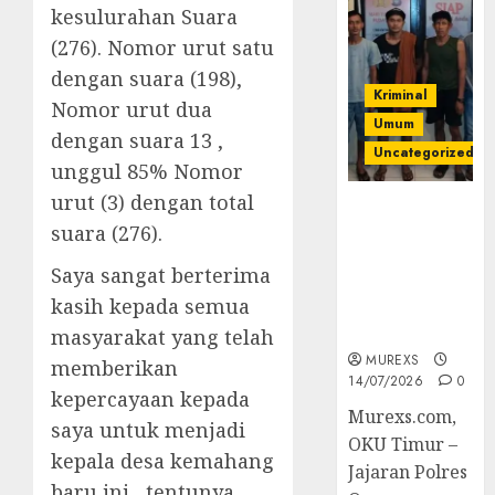
kesulurahan Suara
(276). Nomor urut satu
dengan suara (198),
Kriminal
Nomor urut dua
Umum
dengan suara 13 ,
Uncategorized
unggul 85% Nomor
urut (3) dengan total
Polres OKUT
suara (276).
Gagalkan
Pengiriman
Saya sangat berterima
368 Ton
kasih kepada semua
Batubara
Ilegal
masyarakat yang telah
MUREXS
memberikan
14/07/2026
0
kepercayaan kepada
Murexs.com,
saya untuk menjadi
OKU Timur –
kepala desa kemahang
Jajaran Polres
baru ini , tentunya