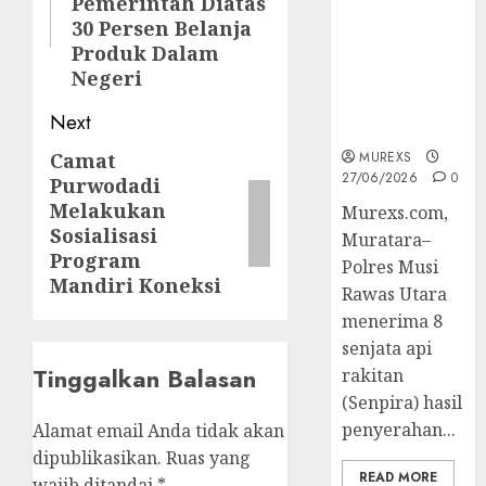
Pemerintah Diatas
Muratara
30 Persen Belanja
Berhasil
Produk Dalam
Ungkap
Negeri
Kejahatan
Senjata Api
Next
Ilegal
Camat
MUREXS
Next
27/06/2026
0
Purwodadi
post:
Melakukan
Murexs.com,
Sosialisasi
Muratara–
Program
Polres Musi
Mandiri Koneksi
Rawas Utara
menerima 8
senjata api
Tinggalkan Balasan
rakitan
(Senpira) hasil
penyerahan...
Alamat email Anda tidak akan
dipublikasikan.
Ruas yang
READ MORE
wajib ditandai
*