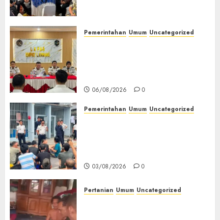
(TOT) AI Aman dan
Bertanggung Jawab
07/08/2026
0
Pemerintahan
Umum
Uncategorized
‎Lapas Empat Lawang
Matangkan Persiapan
Peringatan HUT ke-81
Kemerdekaan RI‎
06/08/2026
0
Pemerintahan
Umum
Uncategorized
‎Lapas Empat Lawang Berikan
Pengarahan WBP, Tekankan
Keamanan, Kebersihan dan
Kesehatan‎
03/08/2026
0
Pertanian
Umum
Uncategorized
Lagi Menyadap Karet Dua
Petani Asal Desa Lesung Batu