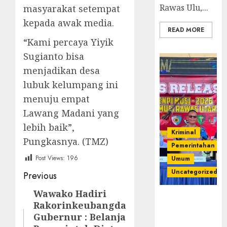
Rawas Ulu,...
masyarakat setempat
kepada awak media.
READ MORE
“Kami percaya Yiyik
Sugianto bisa
menjadikan desa
lubuk kelumpang ini
menuju empat
Lawang Madani yang
lebih baik”,
Kriminal
Pungkasnya. (TMZ)
Pemerintahan
Post Views:
196
Umum
Post
Uncategorized
Previous
navigation
Wawako Hadiri
Previous
Operasi
Rakorinkeubangda
post:
Senpi musi
Gubernur : Belanja
2026,Polres