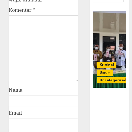
Komentar
*
Kriminal
Umum
Uncategorized
Nama
‎Kejari Empat
Lawang
Musnahkan
Email
Barang Bukti
45 Perkara
Berkekuatan