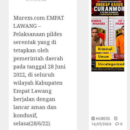
Murexs.com EMPAT
LAWANG –
Pelaksanaan pildes
serentak yang di
Kriminal
tetapkan oleh
Umum
pemerintah daerah
Uncategorized
pada tanggal 28 Juni
2022, di seluruh
Kasatreskrim
wilayah Kabupaten
Polres
Empat Lawang
Muratara
ungkap Dua
berjalan dengan
Pelaku
lancar aman dan
Curanmor
kondusif,
MUREXS
selasa(28/6/22).
16/07/2026
0