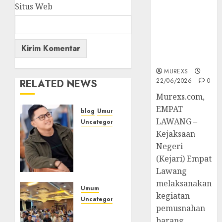
Hukum
Situs Web
Tetap,
Tegaskan
Komitmen
Penegakan
Hukum‎
MUREXS
22/06/2026
0
RELATED NEWS
‎Murexs.com,
EMPAT
blog
Umum
LAWANG –
Uncategorized
Kejaksaan
Tampu
Bolon:
Negeri
Semula
(Kejari) Empat
Bersua
Lawang
Setia,
melaksanakan
Retak
Umum
kegiatan
Kaca di
Uncategorized
pemusnahan
Bibir
Tingkatkan
barang
Jendela