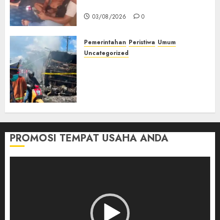
Muda Diserang Beruang Liar
03/08/2026
0
Pemerintahan
Peristiwa
Umum
Uncategorized
Direktur Dan Pemilik Truk
Tangki Ditetapkan Sebagai
Tersangka Atas Kecelakaan
Bus ALS yang Tewaskan 19
Orang
03/08/2026
0
PROMOSI TEMPAT USAHA ANDA
Pemutar
Video