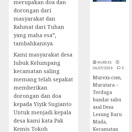
merupakan doa dan
Bandar Sabu
dorongan dari
Asal Rawas
masyarakat dan
Ulu Musi
Rahmat dari Tuhan
Rawas Utara
yang maha esa”,
Di Sergap Set
Res Narkoba
tambahkannya.
Polres
Kami masyarakat desa
Muratara
lubuk Kelumpang
MUREXS
04/07/2026
0
kecamatan saling
Murexs.com,
memang telah sepakat
Muratara –
memberikan
Terduga
dorongan dan doa
bandar sabu
kepada Yiyik Sugianto
asal Desa
Untuk menjadi kepala
Lesung Baru
desa kami kata Pak
Muda,
Kemis Tokoh
Kecamatan