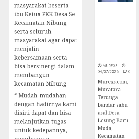
masyarakat beserta
Bandar Sabu
ibu Ketua PKK Desa Se
Asal Rawas
Kecamatan Nibung
Ulu Musi
Rawas Utara
serta seluruh
Di Sergap Set
masyarakat agar dapat
Res Narkoba
menjalin
Polres
kebersamaan serta
Muratara
bisa bersinergi dalam
MUREXS
04/07/2026
0
membangun
Murexs.com,
kecamatan Nibung.
Muratara –
“ Mudah-mudahan
Terduga
dengan hadirnya kami
bandar sabu
disini dapat dan bisa
asal Desa
Lesung Baru
melanjutkan tugas
Muda,
untuk kedepannya,
Kecamatan
membangun