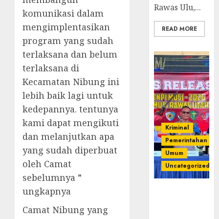
Rawas Ulu,...
komunikasi dalam
mengimplentasikan
READ MORE
program yang sudah
terlaksana dan belum
terlaksana di
Kecamatan Nibung ini
lebih baik lagi untuk
kedepannya. tentunya
kami dapat mengikuti
Kriminal
dan melanjutkan apa
Pemerintahan
yang sudah diperbuat
Umum
oleh Camat
Uncategorized
sebelumnya ”
ungkapnya
Operasi
Senpi musi
Camat Nibung yang
2026,Polres