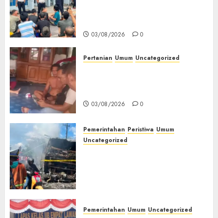
Pengarahan WBP, Tekankan
Liar
Keamanan, Kebersihan dan
Kesehatan‎
03/08/2026
03/08/2026
0
0
Pertanian
Umum
Uncategorized
Lagi Menyadap Karet Dua
Petani Asal Desa Lesung Batu
Muda Diserang Beruang Liar
03/08/2026
0
Pemerintahan
Peristiwa
Umum
Uncategorized
Direktur Dan Pemilik Truk
Tangki Ditetapkan Sebagai
Tersangka Atas Kecelakaan
Bus ALS yang Tewaskan 19
Orang
03/08/2026
0
Pemerintahan
Umum
Uncategorized