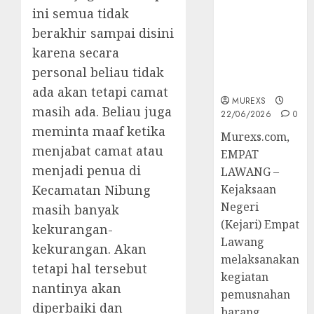
Hukum
ini semua tidak
Tetap,
berakhir sampai disini
Tegaskan
karena secara
Komitmen
Penegakan
personal beliau tidak
Hukum‎
ada akan tetapi camat
MUREXS
masih ada. Beliau juga
22/06/2026
0
meminta maaf ketika
‎Murexs.com,
menjabat camat atau
EMPAT
menjadi penua di
LAWANG –
Kecamatan Nibung
Kejaksaan
Negeri
masih banyak
(Kejari) Empat
kekurangan-
Lawang
kekurangan. Akan
melaksanakan
tetapi hal tersebut
kegiatan
nantinya akan
pemusnahan
diperbaiki dan
barang