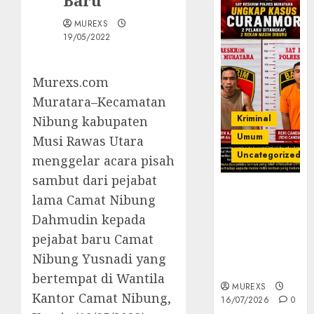
Baru
MUREXS
19/05/2022
Murexs.com
Muratara–Kecamatan
Kriminal
Nibung kabupaten
Umum
Musi Rawas Utara
Uncategorized
menggelar acara pisah
sambut dari pejabat
Kasatreskrim
lama Camat Nibung
Polres
Dahmudin kepada
Muratara
ungkap Dua
pejabat baru Camat
Pelaku
Nibung Yusnadi yang
Curanmor
bertempat di Wantila
MUREXS
Kantor Camat Nibung,
16/07/2026
0