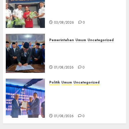
‎Panen Sayuran Organik,
Lapas Empat Lawang Dorong
Kemandirian Warga Binaan
03/08/2026
0
Pemerintahan
Umum
Uncategorized
‎Seluruh Fraksi DPRD Setujui
Pertanggungjawaban APBD
2025 Empat Lawang
01/08/2026
0
Politik
Umum
Uncategorized
‎Pengurus DPC PAN se-
Kabupaten Empat Lawang
Resmi Dilantik, Konsolidasi
Organisasi Diperkuat‎
01/08/2026
0