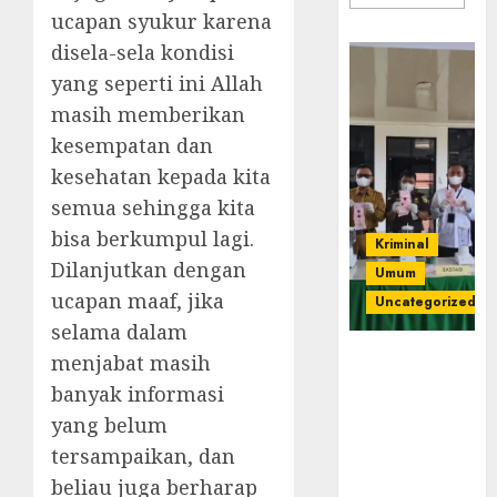
ucapan syukur karena
disela-sela kondisi
yang seperti ini Allah
masih memberikan
kesempatan dan
kesehatan kepada kita
semua sehingga kita
bisa berkumpul lagi.
Kriminal
Dilanjutkan dengan
Umum
ucapan maaf, jika
Uncategorized
selama dalam
‎Kejari Empat
menjabat masih
Lawang
banyak informasi
Musnahkan
yang belum
Barang Bukti
tersampaikan, dan
45 Perkara
Berkekuatan
beliau juga berharap