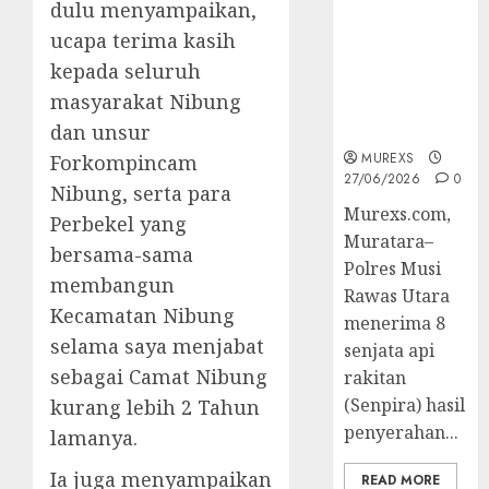
dulu menyampaikan,
Muratara
Berhasil
ucapa terima kasih
Ungkap
kepada seluruh
Kejahatan
masyarakat Nibung
Senjata Api
Ilegal
dan unsur
MUREXS
Forkompincam
27/06/2026
0
Nibung, serta para
Murexs.com,
Perbekel yang
Muratara–
bersama-sama
Polres Musi
membangun
Rawas Utara
Kecamatan Nibung
menerima 8
selama saya menjabat
senjata api
sebagai Camat Nibung
rakitan
(Senpira) hasil
kurang lebih 2 Tahun
penyerahan...
lamanya.
Ia juga menyampaikan
READ MORE