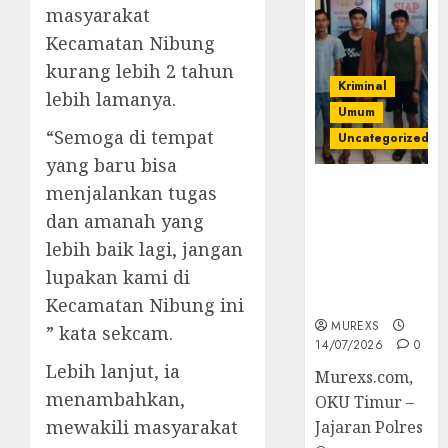
masyarakat
Kecamatan Nibung
kurang lebih 2 tahun
Kriminal
lebih lamanya.
Umum
“Semoga di tempat
Uncategorized
yang baru bisa
Polres OKUT
menjalankan tugas
Gagalkan
dan amanah yang
Pengiriman
lebih baik lagi, jangan
368 Ton
lupakan kami di
Batubara
Ilegal
Kecamatan Nibung ini
MUREXS
” kata sekcam.
14/07/2026
0
Lebih lanjut, ia
Murexs.com,
menambahkan,
OKU Timur –
mewakili masyarakat
Jajaran Polres