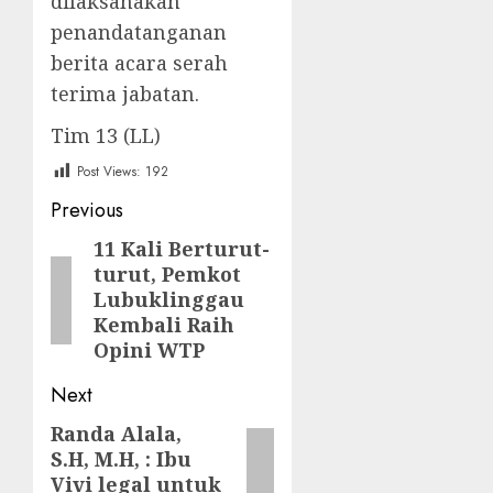
dilaksanakan
penandatanganan
berita acara serah
terima jabatan.
Tim 13 (LL)
Post Views:
192
Post
Previous
navigation
11 Kali Berturut-
Previous
turut, Pemkot
post:
Lubuklinggau
Kembali Raih
Opini WTP
Next
Randa Alala,
Next
S.H, M.H, : Ibu
post:
Vivi legal untuk