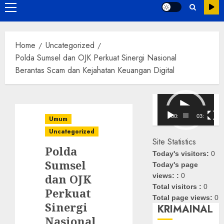
Primary
Menu
Home
Uncategorized
Polda Sumsel dan OJK Perkuat Sinergi Nasional
Berantas Scam dan Kejahatan Keuangan Digital
Pemutar
Video
00:00
03:08
Umum
Uncategorized
Site Statistics
Polda
Today's visitors:
0
Sumsel
Today's page
dan OJK
views: :
0
Total visitors :
0
Perkuat
Total page views:
0
Sinergi
KRIMAINAL
Nasional