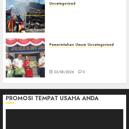
Uncategorized
Direktur Dan Pemilik Truk
Tangki Ditetapkan Sebagai
Tersangka Atas Kecelakaan
Bus ALS yang Tewaskan 19
Orang
03/08/2026
0
Pemerintahan
Umum
Uncategorized
‎Panen Sayuran Organik,
Lapas Empat Lawang Dorong
Kemandirian Warga Binaan
03/08/2026
0
PROMOSI TEMPAT USAHA ANDA
Pemutar
Video