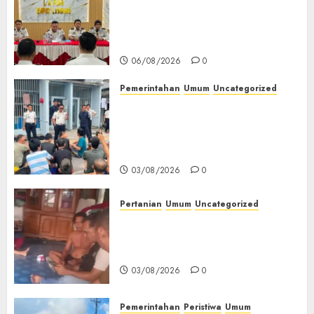
Matangkan Persiapan
Peringatan HUT ke-81
Kemerdekaan RI‎
06/08/2026
0
Pemerintahan
Umum
Uncategorized
‎Lapas Empat Lawang Berikan
Pengarahan WBP, Tekankan
Keamanan, Kebersihan dan
Kesehatan‎
03/08/2026
0
Pertanian
Umum
Uncategorized
Lagi Menyadap Karet Dua
Petani Asal Desa Lesung Batu
Muda Diserang Beruang Liar
03/08/2026
0
Pemerintahan
Peristiwa
Umum