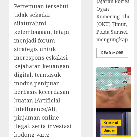
Jajaran Polres
Pertemuan tersebut
Ogan
tidak sekadar
Komering Ulu
silaturahmi
(OKU) Timur,
kelembagaan, tetapi
Polda Sumsel
mengungkap...
menjadi forum
strategis untuk
READ MORE
merespons eskalasi
kejahatan keuangan
digital, termasuk
modus penipuan
berbasis kecerdasan
buatan (Artificial
Intelligence/AI),
pinjaman online
Kriminal
ilegal, serta investasi
Umum
bodong yang