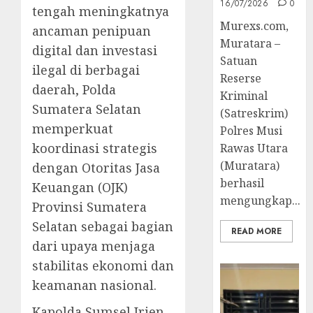
16/07/2026
0
tengah meningkatnya
Murexs.com,
ancaman penipuan
Muratara –
digital dan investasi
Satuan
ilegal di berbagai
Reserse
daerah, Polda
Kriminal
Sumatera Selatan
(Satreskrim)
memperkuat
Polres Musi
koordinasi strategis
Rawas Utara
(Muratara)
dengan Otoritas Jasa
berhasil
Keuangan (OJK)
mengungkap...
Provinsi Sumatera
Selatan sebagai bagian
READ MORE
dari upaya menjaga
stabilitas ekonomi dan
keamanan nasional.
Kapolda Sumsel Irjen