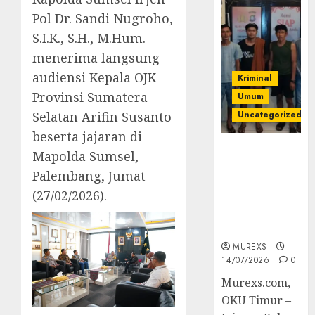
Pol Dr. Sandi Nugroho,
S.I.K., S.H., M.Hum.
menerima langsung
audiensi Kepala OJK
Kriminal
Provinsi Sumatera
Umum
Selatan Arifin Susanto
Uncategorized
beserta jajaran di
Polres OKUT
Mapolda Sumsel,
Gagalkan
Palembang, Jumat
Pengiriman
(27/02/2026).
368 Ton
Batubara
Ilegal
MUREXS
14/07/2026
0
Murexs.com,
OKU Timur –