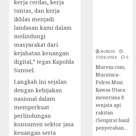
kerja cerdas, kerja
2026,Polres
tuntas, dan kerja
Muratara
Berhasil
ikhlas menjadi
Ungkap
landasan kami dalam
Kejahatan
melindungi
Senjata Api
Ilegal
masyarakat dari
MUREXS
kejahatan keuangan
27/06/2026
0
digital,” tegas Kapolda
Murexs.com,
Sumsel.
Muratara–
Langkah ini sejalan
Polres Musi
dengan kebijakan
Rawas Utara
menerima 8
nasional dalam
senjata api
memperkuat
rakitan
perlindungan
(Senpira) hasil
konsumen sektor jasa
penyerahan...
keuangan serta