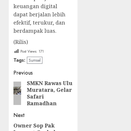
keuangan digital
dapat berjalan lebih
efektif, terukur, dan
berdampak luas.
(Rilis)
Post Views:
171
Tags:
Sumsel
Post
Previous
navigation
SMKN Rawas Ulu
Previous
Muratara, Gelar
post:
Safari
Ramadhan
Next
Owner Sop Pak
Next