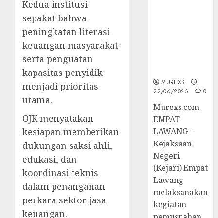
Kedua institusi
Berkekuatan
Hukum
sepakat bahwa
Tetap,
peningkatan literasi
Tegaskan
keuangan masyarakat
Komitmen
serta penguatan
Penegakan
Hukum‎
kapasitas penyidik
MUREXS
menjadi prioritas
22/06/2026
0
utama.
‎Murexs.com,
OJK menyatakan
EMPAT
kesiapan memberikan
LAWANG –
Kejaksaan
dukungan saksi ahli,
Negeri
edukasi, dan
(Kejari) Empat
koordinasi teknis
Lawang
dalam penanganan
melaksanakan
perkara sektor jasa
kegiatan
keuangan.
pemusnahan