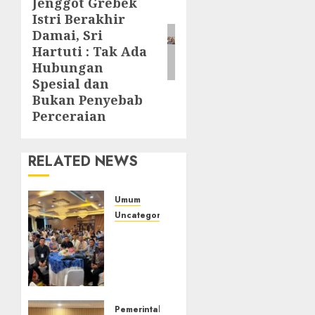
Jenggot Grebek
post:
Istri Berakhir
Damai, Sri
Hartuti : Tak Ada
Hubungan
Spesial dan
Bukan Penyebab
Perceraian
RELATED NEWS
Umum
Uncategorized
Tingkatkan
Profesionalisme,
Wakapolres
Polres
Muratara
Ikuti
Pemerintahan