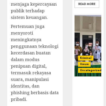
menjaga kepercayaan
READ MORE
publik terhadap
sistem keuangan.
Pertemuan juga
menyoroti
meningkatnya
penggunaan teknologi
kecerdasan buatan
Kriminal
dalam modus
Umum
penipuan digital,
Uncategorized
termasuk rekayasa
suara, manipulasi
‎Kejari Empat
identitas, dan
Lawang
phishing berbasis data
Musnahkan
Barang Bukti
pribadi.
45 Perkara