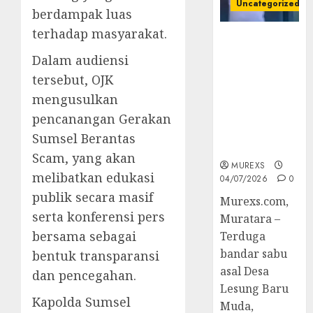
Uncategorized
berdampak luas
terhadap masyarakat.
Bandar Sabu
Asal Rawas
Dalam audiensi
Ulu Musi
tersebut, OJK
Rawas Utara
mengusulkan
Di Sergap Set
Res Narkoba
pencanangan Gerakan
Polres
Sumsel Berantas
Muratara
Scam, yang akan
MUREXS
melibatkan edukasi
04/07/2026
0
publik secara masif
Murexs.com,
serta konferensi pers
Muratara –
bersama sebagai
Terduga
bandar sabu
bentuk transparansi
asal Desa
dan pencegahan.
Lesung Baru
Kapolda Sumsel
Muda,