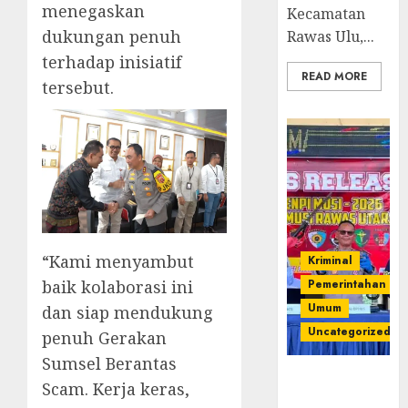
menegaskan
Kecamatan
dukungan penuh
Rawas Ulu,...
terhadap inisiatif
READ MORE
tersebut.
“Kami menyambut
Kriminal
baik kolaborasi ini
Pemerintahan
Umum
dan siap mendukung
Uncategorized
penuh Gerakan
Sumsel Berantas
Operasi
Scam. Kerja keras,
Senpi musi