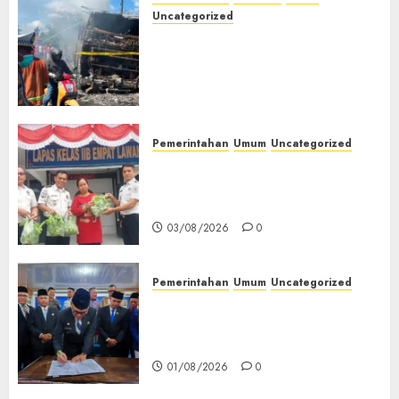
Uncategorized
Direktur Dan Pemilik Truk
Tangki Ditetapkan Sebagai
Tersangka Atas Kecelakaan
Bus ALS yang Tewaskan 19
Orang
03/08/2026
0
Pemerintahan
Umum
Uncategorized
‎Panen Sayuran Organik,
Lapas Empat Lawang Dorong
Kemandirian Warga Binaan
03/08/2026
0
Pemerintahan
Umum
Uncategorized
‎Seluruh Fraksi DPRD Setujui
Pertanggungjawaban APBD
2025 Empat Lawang
01/08/2026
0