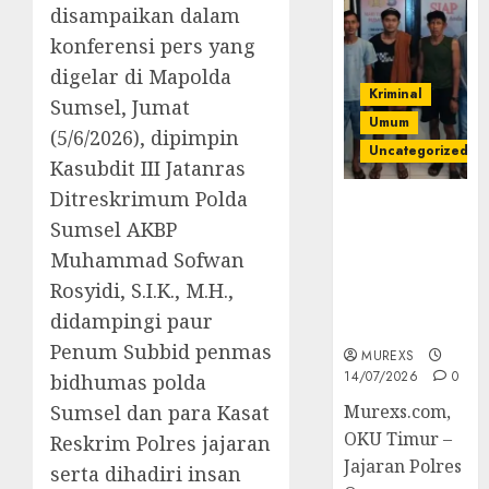
disampaikan dalam
konferensi pers yang
digelar di Mapolda
Kriminal
Sumsel, Jumat
Umum
(5/6/2026), dipimpin
Uncategorized
Kasubdit III Jatanras
Ditreskrimum Polda
Polres OKUT
Sumsel AKBP
Gagalkan
Pengiriman
Muhammad Sofwan
368 Ton
Rosyidi, S.I.K., M.H.,
Batubara
didampingi paur
Ilegal
Penum Subbid penmas
MUREXS
14/07/2026
0
bidhumas polda
Sumsel dan para Kasat
Murexs.com,
OKU Timur –
Reskrim Polres jajaran
Jajaran Polres
serta dihadiri insan