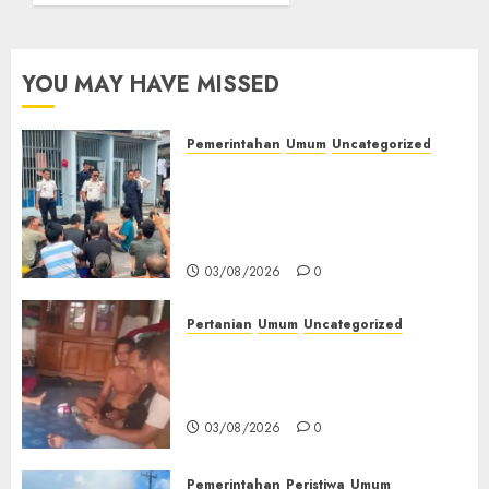
Petani
Asal
03/08/2026
0
Desa
YOU MAY HAVE MISSED
Lesung
Batu
Muda
Pemerintahan
Umum
Uncategorized
Diserang
‎Lapas Empat Lawang Berikan
Beruang
Pengarahan WBP, Tekankan
Liar
Keamanan, Kebersihan dan
Kesehatan‎
03/08/2026
03/08/2026
0
0
Pertanian
Umum
Uncategorized
Lagi Menyadap Karet Dua
Petani Asal Desa Lesung Batu
Muda Diserang Beruang Liar
03/08/2026
0
Pemerintahan
Peristiwa
Umum