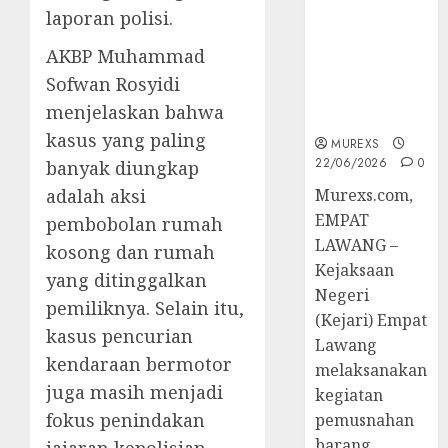
Hukum
laporan polisi.
Tetap,
Tegaskan
AKBP Muhammad
Komitmen
Sofwan Rosyidi
Penegakan
menjelaskan bahwa
Hukum‎
kasus yang paling
MUREXS
22/06/2026
0
banyak diungkap
adalah aksi
‎Murexs.com,
EMPAT
pembobolan rumah
LAWANG –
kosong dan rumah
Kejaksaan
yang ditinggalkan
Negeri
pemiliknya. Selain itu,
(Kejari) Empat
kasus pencurian
Lawang
kendaraan bermotor
melaksanakan
juga masih menjadi
kegiatan
fokus penindakan
pemusnahan
barang
jajaran kepolisian.