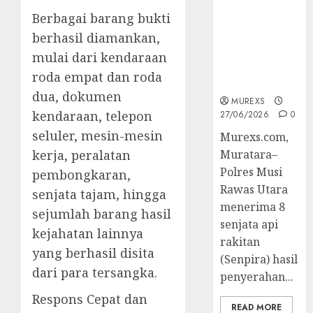
Muratara
Berbagai barang bukti
Berhasil
berhasil diamankan,
Ungkap
Kejahatan
mulai dari kendaraan
Senjata Api
roda empat dan roda
Ilegal
dua, dokumen
MUREXS
kendaraan, telepon
27/06/2026
0
seluler, mesin-mesin
Murexs.com,
kerja, peralatan
Muratara–
Polres Musi
pembongkaran,
Rawas Utara
senjata tajam, hingga
menerima 8
sejumlah barang hasil
senjata api
kejahatan lainnya
rakitan
yang berhasil disita
(Senpira) hasil
dari para tersangka.
penyerahan...
Respons Cepat dan
READ MORE