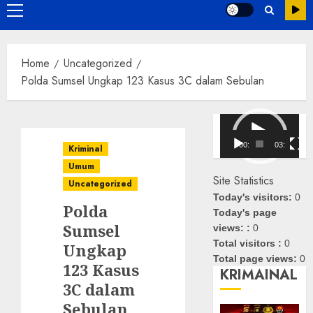
Primary
Menu
Home
Uncategorized
Polda Sumsel Ungkap 123 Kasus 3C dalam Sebulan
Pemutar
Video
00:00
03:08
Kriminal
Umum
Site Statistics
Uncategorized
Today's visitors:
0
Polda
Today's page
Sumsel
views: :
0
Total visitors :
0
Ungkap
Total page views:
0
123 Kasus
KRIMAINAL
3C dalam
Sebulan