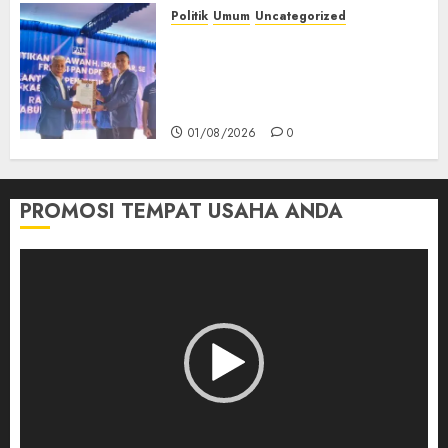
Politik
Umum
Uncategorized
‎Pengurus DPC PAN se-
Kabupaten Empat Lawang
Resmi Dilantik, Konsolidasi
Organisasi Diperkuat‎
01/08/2026
0
PROMOSI TEMPAT USAHA ANDA
Pemutar
Video