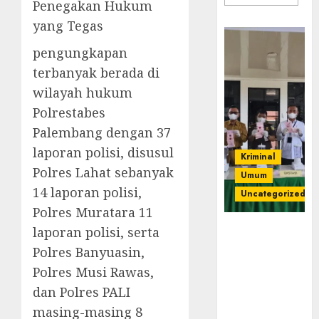
Penegakan Hukum
yang Tegas
pengungkapan
terbanyak berada di
wilayah hukum
Polrestabes
Palembang dengan 37
laporan polisi, disusul
Kriminal
Polres Lahat sebanyak
Umum
14 laporan polisi,
Uncategorized
Polres Muratara 11
‎Kejari Empat
laporan polisi, serta
Lawang
Polres Banyuasin,
Musnahkan
Polres Musi Rawas,
Barang Bukti
dan Polres PALI
45 Perkara
Berkekuatan
masing-masing 8