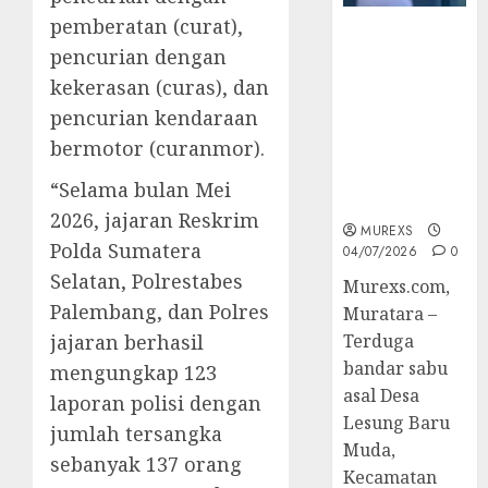
pemberatan (curat),
Bandar Sabu
pencurian dengan
Asal Rawas
Ulu Musi
kekerasan (curas), dan
Rawas Utara
pencurian kendaraan
Di Sergap Set
bermotor (curanmor).
Res Narkoba
Polres
“Selama bulan Mei
Muratara
2026, jajaran Reskrim
MUREXS
Polda Sumatera
04/07/2026
0
Selatan, Polrestabes
Murexs.com,
Palembang, dan Polres
Muratara –
jajaran berhasil
Terduga
bandar sabu
mengungkap 123
asal Desa
laporan polisi dengan
Lesung Baru
jumlah tersangka
Muda,
sebanyak 137 orang
Kecamatan