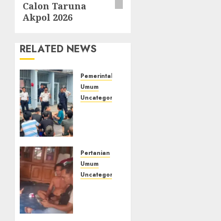
Calon Taruna
Akpol 2026
RELATED NEWS
Pemerintahan
Umum
Uncategorized
‎Lapas
Empat
Lawang
Berikan
Pengarahan
Pertanian
WBP,
Umum
Tekankan
Uncategorized
Keamanan,
Lagi
Kebersihan
Menyadap
dan
Karet
Kesehatan‎
Dua