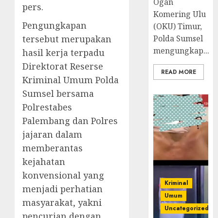
Ogan
pers.
Komering Ulu
Pengungkapan
(OKU) Timur,
tersebut merupakan
Polda Sumsel
mengungkap...
hasil kerja terpadu
Direktorat Reserse
READ MORE
Kriminal Umum Polda
Sumsel bersama
Polrestabes
Palembang dan Polres
jajaran dalam
memberantas
kejahatan
konvensional yang
Kriminal
menjadi perhatian
Umum
masyarakat, yakni
Uncategorized
pencurian dengan