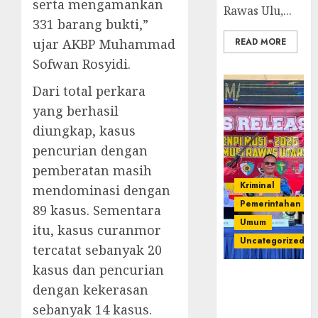
serta mengamankan
Rawas Ulu,...
331 barang bukti,”
ujar AKBP Muhammad
READ MORE
Sofwan Rosyidi.
Dari total perkara
yang berhasil
diungkap, kasus
pencurian dengan
pemberatan masih
Kriminal
mendominasi dengan
Pemerintahan
89 kasus. Sementara
Umum
itu, kasus curanmor
Uncategorized
tercatat sebanyak 20
kasus dan pencurian
Operasi
dengan kekerasan
Senpi musi
sebanyak 14 kasus.
2026,Polres