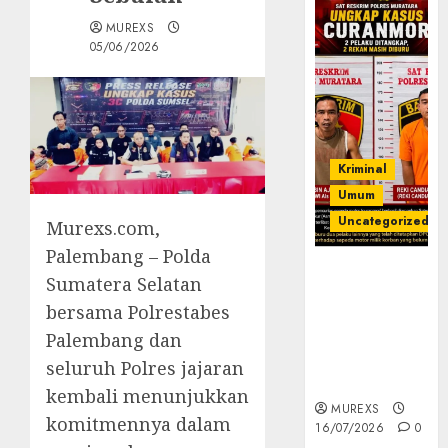
MUREXS
05/06/2026
Kriminal
Umum
Uncategorized
Murexs.com,
Palembang – Polda
Kasatreskrim
Sumatera Selatan
Polres
bersama Polrestabes
Muratara
Palembang dan
ungkap Dua
Pelaku
seluruh Polres jajaran
Curanmor
kembali menunjukkan
MUREXS
komitmennya dalam
16/07/2026
0