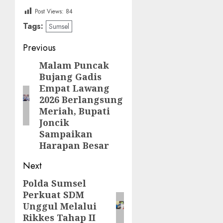
Post Views:
84
Tags:
Sumsel
Post
Previous
navigation
‎Malam Puncak
Previous
Bujang Gadis
post:
Empat Lawang
2026 Berlangsung
Meriah, Bupati
Joncik
Sampaikan
Harapan Besar
Next
Polda Sumsel
Next
Perkuat SDM
post:
Unggul Melalui
Rikkes Tahap II