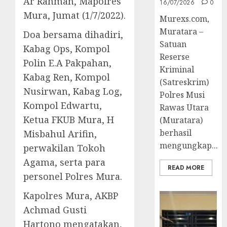
Ar Rahman, Mapolres
16/07/2026
0
Mura, Jumat (1/7/2022).
Murexs.com,
Muratara –
Doa bersama dihadiri,
Satuan
Kabag Ops, Kompol
Reserse
Polin E.A Pakpahan,
Kriminal
Kabag Ren, Kompol
(Satreskrim)
Nusirwan, Kabag Log,
Polres Musi
Kompol Edwartu,
Rawas Utara
Ketua FKUB Mura, H
(Muratara)
berhasil
Misbahul Arifin,
mengungkap...
perwakilan Tokoh
Agama, serta para
READ MORE
personel Polres Mura.
Kapolres Mura, AKBP
Achmad Gusti
Hartono mengatakan,