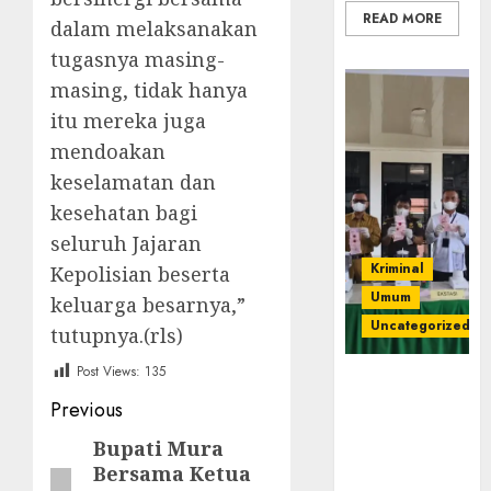
READ MORE
dalam melaksanakan
tugasnya masing-
masing, tidak hanya
itu mereka juga
mendoakan
keselamatan dan
kesehatan bagi
seluruh Jajaran
Kriminal
Kepolisian beserta
Umum
keluarga besarnya,”
Uncategorized
tutupnya.(rls)
Post Views:
135
‎Kejari Empat
Post
Lawang
Previous
Musnahkan
navigation
Bupati Mura
Previous
Barang Bukti
Bersama Ketua
post:
45 Perkara