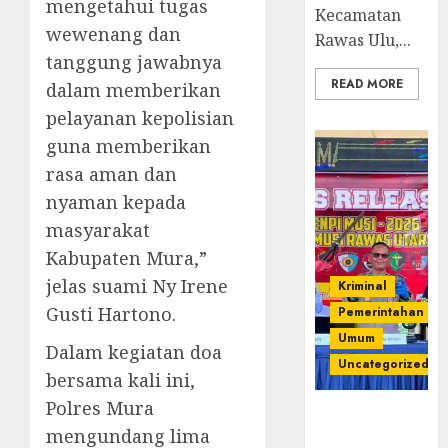
mengetahui tugas
Kecamatan
wewenang dan
Rawas Ulu,...
tanggung jawabnya
READ MORE
dalam memberikan
pelayanan kepolisian
guna memberikan
rasa aman dan
nyaman kepada
masyarakat
Kabupaten Mura,”
jelas suami Ny Irene
Kriminal
Gusti Hartono.
Pemerintahan
Umum
Dalam kegiatan doa
Uncategorized
bersama kali ini,
Polres Mura
Operasi
mengundang lima
Senpi musi