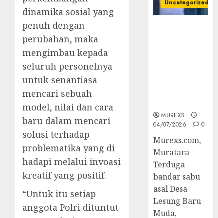
Uncategorized
dinamika sosial yang
penuh dengan
Bandar Sabu
perubahan, maka
Asal Rawas
Ulu Musi
mengimbau kepada
Rawas Utara
seluruh personelnya
Di Sergap Set
untuk senantiasa
Res Narkoba
Polres
mencari sebuah
Muratara
model, nilai dan cara
MUREXS
baru dalam mencari
04/07/2026
0
solusi terhadap
Murexs.com,
problematika yang di
Muratara –
hadapi melalui invoasi
Terduga
kreatif yang positif.
bandar sabu
asal Desa
“Untuk itu setiap
Lesung Baru
anggota Polri dituntut
Muda,