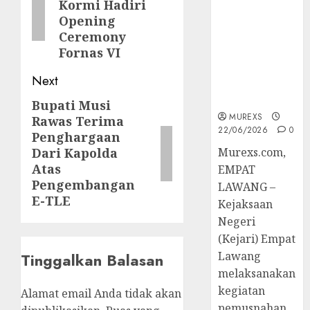
Kormi Hadiri
Berkekuatan
Opening
Hukum
Ceremony
Tetap,
Fornas VI
Tegaskan
Komitmen
Next
Penegakan
Hukum‎
Bupati Musi
Next
MUREXS
Rawas Terima
post:
22/06/2026
0
Penghargaan
Dari Kapolda
‎Murexs.com,
Atas
EMPAT
Pengembangan
LAWANG –
E-TLE
Kejaksaan
Negeri
(Kejari) Empat
Lawang
Tinggalkan Balasan
melaksanakan
kegiatan
Alamat email Anda tidak akan
pemusnahan