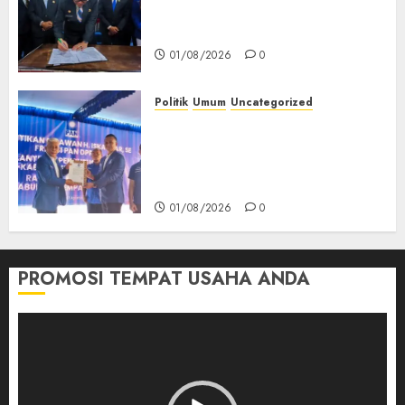
Pertanggungjawaban APBD
2025 Empat Lawang
01/08/2026
0
Politik
Umum
Uncategorized
‎Pengurus DPC PAN se-
Kabupaten Empat Lawang
Resmi Dilantik, Konsolidasi
Organisasi Diperkuat‎
01/08/2026
0
PROMOSI TEMPAT USAHA ANDA
Pemutar
Video