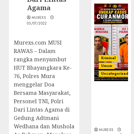
Agama
MUREXS
03/07/2022
Murexs.com MUSI
RAWAS – Dalam
Kriminal
rangka menyambut
Umum
HUT Bhayangkara Ke-
Uncategorized
76, Polres Mura
menggelar Doa
Kasatreskrim
Bersama Masyarakat,
Polres
Personel TNI, Polri
Muratara
ungkap Dua
Dari Lintas Agama di
Pelaku
Gedung Adtmani
Curanmor
Wedhana dan Mushola
MUREXS