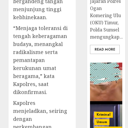
bergandeng tangan
Jajaran Polres
Ogan
menjunjung tinggi
Komering Ulu
kebhinekaan.
(OKU) Timur,
“Menjaga toleransi di
Polda Sumsel
tengah keberagaman
mengungkap...
budaya, menangkal
READ MORE
radikalisme serta
pemantapan
kerukunan umat
beragama,” kata
Kapolres, saat
dikonfirmasi.
Kapolres
menjeladkan, seiring
Kriminal
dengan
Umum
perkembangan