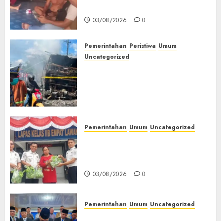
Muda Diserang Beruang Liar
03/08/2026
0
Pemerintahan
Peristiwa
Umum
Uncategorized
Direktur Dan Pemilik Truk
Tangki Ditetapkan Sebagai
Tersangka Atas Kecelakaan
Bus ALS yang Tewaskan 19
Orang
03/08/2026
0
Pemerintahan
Umum
Uncategorized
‎Panen Sayuran Organik,
Lapas Empat Lawang Dorong
Kemandirian Warga Binaan
03/08/2026
0
Pemerintahan
Umum
Uncategorized
‎Seluruh Fraksi DPRD Setujui