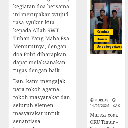
kegiatan doa bersama
ini merupakan wujud
rasa syukur kita
kepada Allah SWT
Kriminal
Tuhan Yang Maha Esa.
Umum
Menurutnya, dengan
Uncategorized
doa Polri diharapkan
Polres OKUT
dapat melaksanakan
Gagalkan
tugas dengan baik.
Pengiriman
368 Ton
Dan, kami mengajak
Batubara
para tokoh agama,
Ilegal
tokoh masyarakat dan
MUREXS
seluruh elemen
14/07/2026
0
masyarakat untuk
Murexs.com,
senantiasa
OKU Timur –