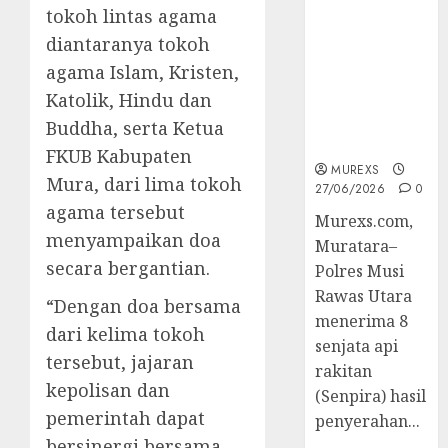
2026,Polres
tokoh lintas agama
Muratara
diantaranya tokoh
Berhasil
agama Islam, Kristen,
Ungkap
Katolik, Hindu dan
Kejahatan
Senjata Api
Buddha, serta Ketua
Ilegal
FKUB Kabupaten
MUREXS
Mura, dari lima tokoh
27/06/2026
0
agama tersebut
Murexs.com,
menyampaikan doa
Muratara–
secara bergantian.
Polres Musi
Rawas Utara
“Dengan doa bersama
menerima 8
dari kelima tokoh
senjata api
tersebut, jajaran
rakitan
kepolisan dan
(Senpira) hasil
pemerintah dapat
penyerahan...
bersinergi bersama