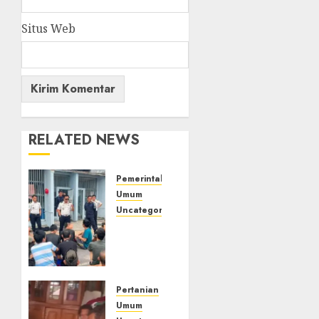
Situs Web
RELATED NEWS
Pemerintahan
Umum
Uncategorized
‎Lapas
Empat
Lawang
Berikan
Pengarahan
Pertanian
WBP,
Umum