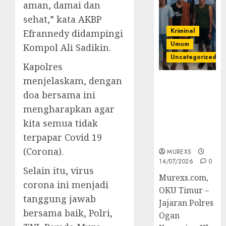
aman, damai dan
sehat,” kata AKBP
Kriminal
Efrannedy didampingi
Umum
Kompol Ali Sadikin.
Uncategorized
Kapolres
menjelaskam, dengan
Polres OKUT
doa bersama ini
Gagalkan
Pengiriman
mengharapkan agar
368 Ton
kita semua tidak
Batubara
terpapar Covid 19
Ilegal
(Corona).
MUREXS
14/07/2026
0
Selain itu, virus
Murexs.com,
corona ini menjadi
OKU Timur –
tanggung jawab
Jajaran Polres
bersama baik, Polri,
Ogan