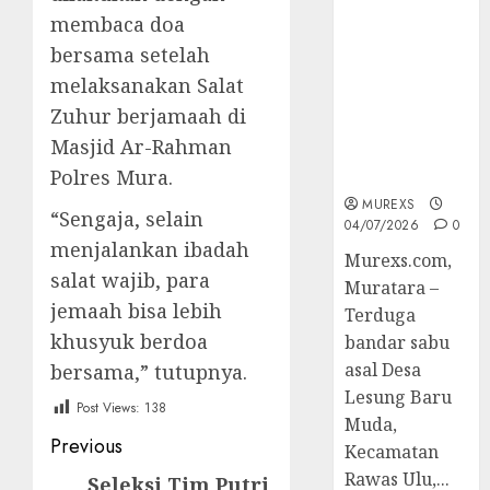
Bandar Sabu
membaca doa
Asal Rawas
bersama setelah
Ulu Musi
Rawas Utara
melaksanakan Salat
Di Sergap Set
Zuhur berjamaah di
Res Narkoba
Masjid Ar-Rahman
Polres
Polres Mura.
Muratara
MUREXS
“Sengaja, selain
04/07/2026
0
menjalankan ibadah
Murexs.com,
salat wajib, para
Muratara –
jemaah bisa lebih
Terduga
khusyuk berdoa
bandar sabu
asal Desa
bersama,” tutupnya.
Lesung Baru
Post Views:
138
Muda,
Post
Previous
Kecamatan
navigation
Rawas Ulu,...
Seleksi Tim Putri
Previous