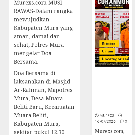
Murexs.com MUSI
RAWAS-Dalam rangka
mewujudkan
Kabupaten Mura yang
aman, damai dan
Kriminal
sehat, Polres Mura
Umum
mengelar Doa
Uncategorized
Bersama.
Doa Bersama di
Kasatreskrim
laksanakan di Masjid
Polres
Muratara
Ar-Rahman, Mapolres
ungkap Dua
Mura, Desa Muara
Pelaku
Beliti Baru, Kecamatan
Curanmor
Muara Beliti,
MUREXS
16/07/2026
0
Kabupaten Mura,
Murexs.com,
sekitar pukul 12.30