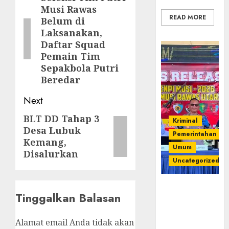
Musi Rawas
post:
READ MORE
Belum di
Laksanakan,
Daftar Squad
Pemain Tim
Sepakbola Putri
Beredar
Next
BLT DD Tahap 3
Next
Kriminal
Desa Lubuk
post:
Pemerintahan
Kemang,
Umum
Disalurkan
Uncategorized
Operasi
Tinggalkan Balasan
Senpi musi
2026,Polres
Muratara
Alamat email Anda tidak akan