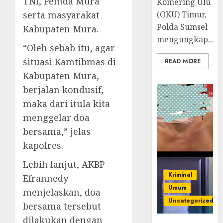
TNI, Pemda Mura
Komering Ulu
serta masyarakat
(OKU) Timur,
Polda Sumsel
Kabupaten Mura.
mengungkap...
“Oleh sebab itu, agar
situasi Kamtibmas di
READ MORE
Kabupaten Mura,
berjalan kondusif,
maka dari itula kita
menggelar doa
bersama,” jelas
kapolres.
Lebih lanjut, AKBP
Kriminal
Efrannedy
Umum
menjelaskan, doa
Uncategorized
bersama tersebut
dilakukan dengan