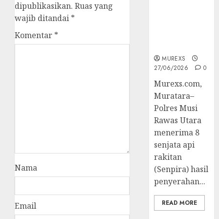
Berhasil
dipublikasikan.
Ruas yang
Ungkap
wajib ditandai
*
Kejahatan
Komentar
*
Senjata Api
Ilegal
MUREXS
27/06/2026
0
Murexs.com,
Muratara–
Polres Musi
Rawas Utara
menerima 8
senjata api
rakitan
Nama
(Senpira) hasil
penyerahan...
READ MORE
Email