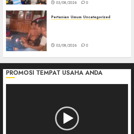
03/08/2026
0
Pertanian
Umum
Uncategorized
Lagi Menyadap Karet Dua
Petani Asal Desa Lesung Batu
Muda Diserang Beruang Liar
03/08/2026
0
PROMOSI TEMPAT USAHA ANDA
Pemutar
Video