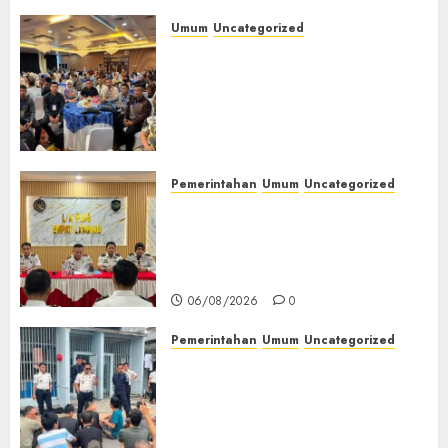
Umum
Uncategorized
Tingkatkan Profesionalisme,
Wakapolres Polres Muratara
Ikuti Training of Trainer
(TOT) AI Aman dan
Bertanggung Jawab
07/08/2026
0
Pemerintahan
Umum
Uncategorized
‎Lapas Empat Lawang
Matangkan Persiapan
Peringatan HUT ke-81
Kemerdekaan RI‎
06/08/2026
0
Pemerintahan
Umum
Uncategorized
‎Lapas Empat Lawang Berikan
Pengarahan WBP, Tekankan
Keamanan, Kebersihan dan
Kesehatan‎