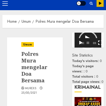
Primary
Menu
Home
Umum
Polres Mura mengelar Doa Bersama
Pemutar
Video
00:00
03:08
Umum
Polres
Site Statistics
Mura
Today's visitors:
0
mengelar
Today's page
views: :
0
Doa
Total visitors :
0
Bersama
Total page views:
0
KRIMAINAL
MUREXS
25/05/2021