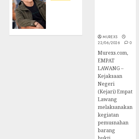
Tetap,
Pekan
Tampu
Tegaskan
Olahraga
Bolon:
Komitmen
Semula
Penegakan
Bersua
09/08/2026
Hukum‎
0
Setia,
MUREXS
Retak
22/06/2026
0
Kaca di
‎Murexs.com,
Bibir
Jendela
EMPAT
LAWANG –
07/08/2026
Kejaksaan
0
Negeri
(Kejari) Empat
Lawang
melaksanakan
kegiatan
pemusnahan
barang
bukti...