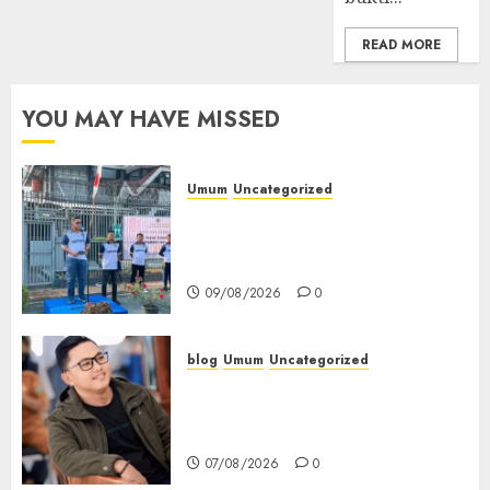
READ MORE
YOU MAY HAVE MISSED
Umum
Uncategorized
‎Sambut HUT RI ke-81, Lapas
Empat Lawang Gelar Pekan
Olahraga
09/08/2026
0
blog
Umum
Uncategorized
Tampu Bolon: Semula Bersua
Setia, Retak Kaca di Bibir
Jendela
07/08/2026
0