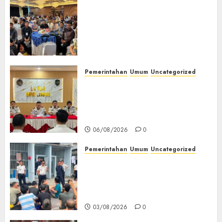
Tingkatkan Profesionalisme,
Wakapolres Polres Muratara
Ikuti Training of Trainer
(TOT) AI Aman dan
Bertanggung Jawab
07/08/2026
0
Pemerintahan
Umum
Uncategorized
‎Lapas Empat Lawang
Matangkan Persiapan
Peringatan HUT ke-81
Kemerdekaan RI‎
06/08/2026
0
Pemerintahan
Umum
Uncategorized
‎Lapas Empat Lawang Berikan
Pengarahan WBP, Tekankan
Keamanan, Kebersihan dan
Kesehatan‎
03/08/2026
0