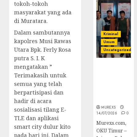
tokoh-tokoh
masyarakat yang ada
di Muratara.
Dalam sambutannya
Kriminal
kapolres Musi Rawas
Umum
Utara Bpk. Ferly Rosa
Uncategorized
putra S. I. K
Polres OKUT
mengatakan ”
Gagalkan
Terimakasih untuk
Pengiriman
semua yang telah
368 Ton
berpartisipasi dan
Batubara
Ilegal
hadir di acara
MUREXS
sosialisasi tilang E-
14/07/2026
0
TLE dan aplikasi
Murexs.com,
smart city dulur kito
OKU Timur –
pada hari ini. Dalam