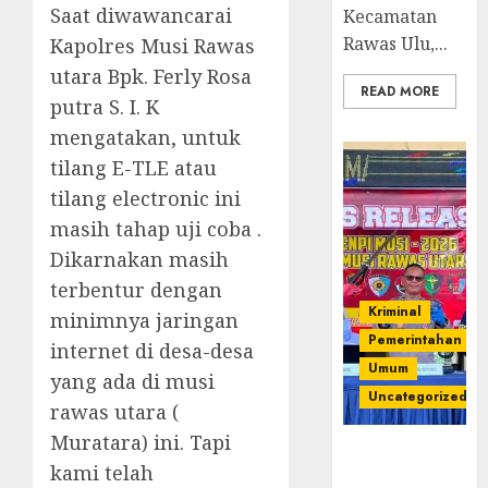
Saat diwawancarai
Kecamatan
Rawas Ulu,...
Kapolres Musi Rawas
utara Bpk. Ferly Rosa
READ MORE
putra S. I. K
mengatakan, untuk
tilang E-TLE atau
tilang electronic ini
masih tahap uji coba .
Dikarnakan masih
terbentur dengan
Kriminal
minimnya jaringan
Pemerintahan
internet di desa-desa
Umum
yang ada di musi
Uncategorized
rawas utara (
Muratara) ini. Tapi
Operasi
kami telah
Senpi musi