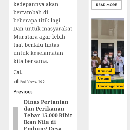
kedepannya akan
READ MORE
bertambah di
beberapa titik lagi.
Dan untuk masyarakat
Muratara agar lebih
taat berlalu lintas
untuk keselamatan
kita bersama.
Cal..
Kriminal
Umum
Post Views:
166
Uncategorized
Post
Previous
navigation
‎Kejari Empat
Dinas Pertanian
Previous
Lawang
dan Perikanan
post:
Musnahkan
Tebar 15.000 Bibit
Barang Bukti
Ikan Nila di
45 Perkara
Embung Desa