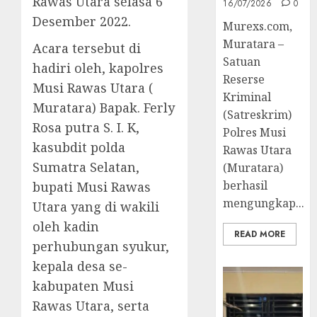
Rawas Utara selasa 6
16/07/2026
0
Desember 2022.
Murexs.com,
Muratara –
Acara tersebut di
Satuan
hadiri oleh, kapolres
Reserse
Musi Rawas Utara (
Kriminal
Muratara) Bapak. Ferly
(Satreskrim)
Rosa putra S. I. K,
Polres Musi
kasubdit polda
Rawas Utara
Sumatra Selatan,
(Muratara)
berhasil
bupati Musi Rawas
mengungkap...
Utara yang di wakili
oleh kadin
READ MORE
perhubungan syukur,
kepala desa se-
kabupaten Musi
Rawas Utara, serta