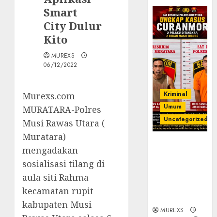
Smart
City Dulur
Kito
MUREXS
06/12/2022
Kriminal
Murexs.com
Umum
MURATARA-Polres
Uncategorized
Musi Rawas Utara (
Muratara)
Kasatreskrim
mengadakan
Polres
sosialisasi tilang di
Muratara
ungkap Dua
aula siti Rahma
Pelaku
kecamatan rupit
Curanmor
kabupaten Musi
MUREXS