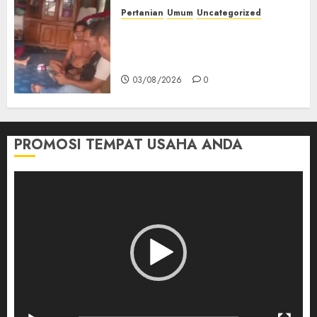
Pertanian
Umum
Uncategorized
Lagi Menyadap Karet Dua
Petani Asal Desa Lesung Batu
Muda Diserang Beruang Liar
03/08/2026
0
PROMOSI TEMPAT USAHA ANDA
Pemutar
Video