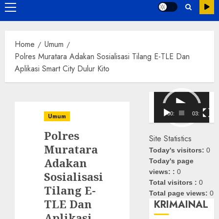
Primary
Menu
Home
Umum
Polres Muratara Adakan Sosialisasi Tilang E-TLE Dan
Aplikasi Smart City Dulur Kito
Pemutar
Video
00:00
03:08
Umum
Polres
Site Statistics
Muratara
Today's visitors:
0
Adakan
Today's page
views: :
0
Sosialisasi
Total visitors :
0
Tilang E-
Total page views:
0
TLE Dan
KRIMAINAL
Aplikasi