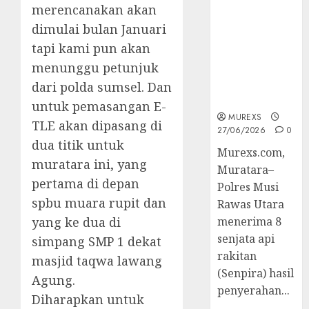
2026,Polres
merencanakan akan
Muratara
dimulai bulan Januari
Berhasil
tapi kami pun akan
Ungkap
menunggu petunjuk
Kejahatan
Senjata Api
dari polda sumsel. Dan
Ilegal
untuk pemasangan E-
MUREXS
TLE akan dipasang di
27/06/2026
0
dua titik untuk
Murexs.com,
muratara ini, yang
Muratara–
pertama di depan
Polres Musi
spbu muara rupit dan
Rawas Utara
yang ke dua di
menerima 8
senjata api
simpang SMP 1 dekat
rakitan
masjid taqwa lawang
(Senpira) hasil
Agung.
penyerahan...
Diharapkan untuk