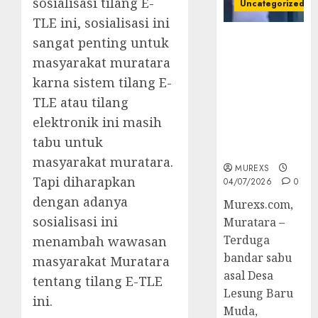
sosialisasi tilang E-
Uncategorized
TLE ini, sosialisasi ini
Bandar Sabu
sangat penting untuk
Asal Rawas
masyarakat muratara
Ulu Musi
karna sistem tilang E-
Rawas Utara
TLE atau tilang
Di Sergap Set
Res Narkoba
elektronik ini masih
Polres
tabu untuk
Muratara
masyarakat muratara.
MUREXS
Tapi diharapkan
04/07/2026
0
dengan adanya
Murexs.com,
sosialisasi ini
Muratara –
Terduga
menambah wawasan
bandar sabu
masyarakat Muratara
asal Desa
tentang tilang E-TLE
Lesung Baru
ini.
Muda,