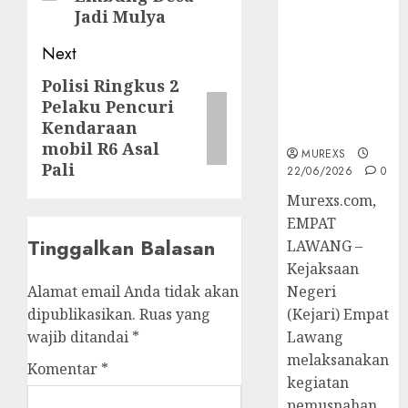
Berkekuatan
Jadi Mulya
Hukum
Tetap,
Next
Tegaskan
Polisi Ringkus 2
Next
Komitmen
Pelaku Pencuri
Penegakan
post:
Kendaraan
Hukum‎
mobil R6 Asal
MUREXS
Pali
22/06/2026
0
‎Murexs.com,
EMPAT
Tinggalkan Balasan
LAWANG –
Kejaksaan
Alamat email Anda tidak akan
Negeri
dipublikasikan.
Ruas yang
(Kejari) Empat
wajib ditandai
*
Lawang
melaksanakan
Komentar
*
kegiatan
pemusnahan