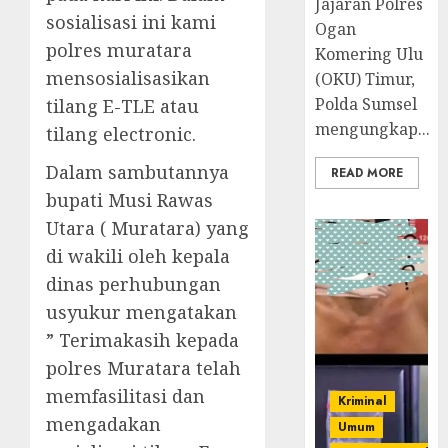
Jajaran Polres
sosialisasi ini kami
Ogan
polres muratara
Komering Ulu
mensosialisasikan
(OKU) Timur,
Polda Sumsel
tilang E-TLE atau
mengungkap...
tilang electronic.
Dalam sambutannya
READ MORE
bupati Musi Rawas
Utara ( Muratara) yang
di wakili oleh kepala
dinas perhubungan
usyukur mengatakan
” Terimakasih kepada
polres Muratara telah
memfasilitasi dan
Kriminal
mengadakan
Umum